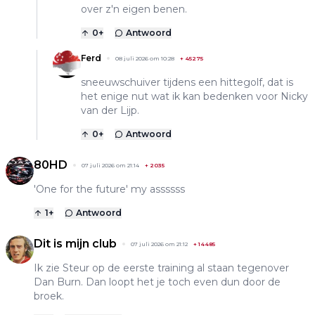
over z'n eigen benen.
0
+
Antwoord
Ferd
08 juli 2026 om 10:28
+
45275
sneeuwschuiver tijdens een hittegolf, dat is
het enige nut wat ik kan bedenken voor Nicky
van der Lijp.
0
+
Antwoord
80HD
07 juli 2026 om 21:14
+
2035
'One for the future' my assssss
1
+
Antwoord
Dit is mijn club
07 juli 2026 om 21:12
+
14485
Ik zie Steur op de eerste training al staan tegenover
Dan Burn. Dan loopt het je toch even dun door de
broek.