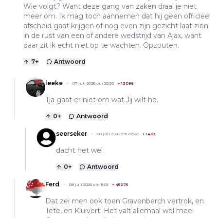
Wie volgt? Want deze gang van zaken draai je niet
meer om. Ik mag toch aannemen dat hij geen officieel
afscheid gaat krijgen of nog even zijn gezicht laat zien
in de rust van een of andere wedstrijd van Ajax, want
daar zit ik echt niet op te wachten. Opzouten.
7
+
Antwoord
leeke
07 juli 2026 om 20:20
+
12086
Tja gaat er niet om wat Jij wilt he.
0
+
Antwoord
seerseker
08 juli 2026 om 00:43
+
1403
dacht het wel
0
+
Antwoord
Ferd
08 juli 2026 om 8:01
+
45275
Dat zei men ook toen Gravenberch vertrok, en
Tete, en Kluivert. Het valt allemaal wel mee.