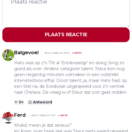
PLAATS REACTIE
Balgevoel
08 juli 2026 om 22:44
+
38736
Hato was op z'n 17e al 'Eredivisierijp' en sloeg Jong zo
goed als over. Andere categorie talent. Steur kon nog
geen negentig minuten volmaken in een volstrekt
intensiteitloos elftal. Groot talent, ja, maar Hato had, op
een titel na, de Eredivisie uitgespeeld voor z'n vertrek
naar Chelsea. De vraag is of Steur dat ooit gaat redden.
0
+
Antwoord
Ferd
08 juli 2026 om 7:57
+
45275
Khalid, meen je dat serieus?
en Koen, over twee jaar was Steur niets waard geweest