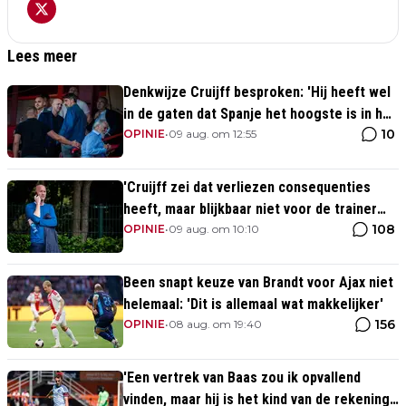
Lees meer
Denkwijze Cruijff besproken: 'Hij heeft wel
in de gaten dat Spanje het hoogste is in het
10
voetbal'
OPINIE
•
09 aug. om 12:55
'Cruijff zei dat verliezen consequenties
heeft, maar blijkbaar niet voor de trainer
108
van Ajax 1'
OPINIE
•
09 aug. om 10:10
Been snapt keuze van Brandt voor Ajax niet
helemaal: 'Dit is allemaal wat makkelijker'
156
OPINIE
•
08 aug. om 19:40
'Een vertrek van Baas zou ik opvallend
vinden, maar hij is het kind van de rekening