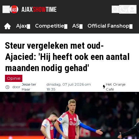
Ajax
Competitie
AS
Official Fanshop
▼
▼
▼
▼
Steur vergeleken met oud-
Ajacied: 'Hij heeft ook een aantal
maanden nodig gehad'
Opinie
Jesse ter
dinsdag, 07 juli 2026 om
Het Oranje
door
Haar
18:35
Café