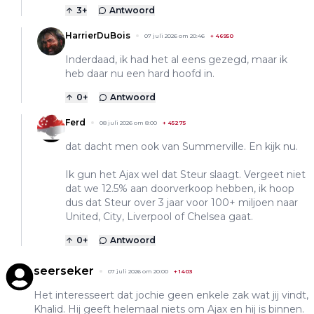
3
+
Antwoord
HarrierDuBois
07 juli 2026 om 20:46
+
46950
Inderdaad, ik had het al eens gezegd, maar ik
heb daar nu een hard hoofd in.
0
+
Antwoord
Ferd
08 juli 2026 om 8:00
+
45275
dat dacht men ook van Summerville. En kijk nu.
Ik gun het Ajax wel dat Steur slaagt. Vergeet niet
dat we 12.5% aan doorverkoop hebben, ik hoop
dus dat Steur over 3 jaar voor 100+ miljoen naar
United, City, Liverpool of Chelsea gaat.
0
+
Antwoord
seerseker
07 juli 2026 om 20:00
+
1403
Het interesseert dat jochie geen enkele zak wat jij vindt,
Khalid. Hij geeft helemaal niets om Ajax en hij is binnen.