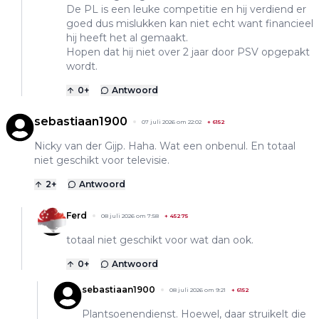
De PL is een leuke competitie en hij verdiend er
goed dus mislukken kan niet echt want financieel
hij heeft het al gemaakt.
Hopen dat hij niet over 2 jaar door PSV opgepakt
wordt.
0
+
Antwoord
sebastiaan1900
07 juli 2026 om 22:02
+
6152
Nicky van der Gijp. Haha. Wat een onbenul. En totaal
niet geschikt voor televisie.
2
+
Antwoord
Ferd
08 juli 2026 om 7:58
+
45275
totaal niet geschikt voor wat dan ook.
0
+
Antwoord
sebastiaan1900
08 juli 2026 om 9:21
+
6152
Plantsoenendienst. Hoewel, daar struikelt die