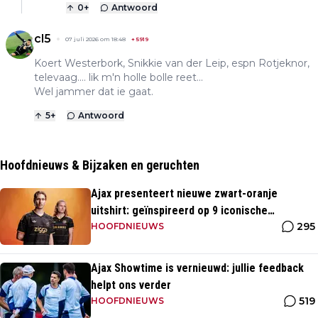
0
+
Antwoord
cl5
07 juli 2026 om 18:48
+
5919
Koert Westerbork, Snikkie van der Leip, espn Rotjeknor,
televaag.... lik m'n holle bolle reet...
Wel jammer dat ie gaat.
5
+
Antwoord
Hoofdnieuws & Bijzaken en geruchten
Ajax presenteert nieuwe zwart-oranje
uitshirt: geïnspireerd op 9 iconische
295
momenten uit clubhistorie
HOOFDNIEUWS
Ajax Showtime is vernieuwd: jullie feedback
helpt ons verder
519
HOOFDNIEUWS