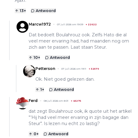
Ajax1.
13
+
Antwoord
Marcw1972
07 juli 2026 om 19:09
+
22622
Dat bedoelt Boulahrouz ook. Zelfs Hato die al
veel meer ervaring had, had maanden nog om
zich aan te passen. Laat staan Steur.
10
+
Antwoord
Petterson
07 juli 2026 om 19:11
+
32579
Ok. Niet goed gelezen dan.
1
+
Antwoord
Ferd
08 juli 2026 om 8:01
+
45275
dat zegt Boulahrouz ook, ik quote uit het artikel
"'Hij had veel meer ervaring in zijn bagage dan
Steur". Is lezen nu echt zo lastig?
0
+
Antwoord