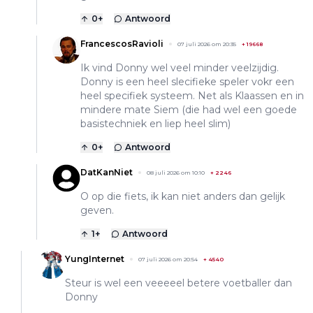
0
+
Antwoord
FrancescosRavioli
07 juli 2026 om 20:35
+
19668
Ik vind Donny wel veel minder veelzijdig.
Donny is een heel slecifieke speler vokr een
heel specifiek systeem. Net als Klaassen en in
mindere mate Siem (die had wel een goede
basistechniek en liep heel slim)
0
+
Antwoord
DatKanNiet
08 juli 2026 om 10:10
+
2246
O op die fiets, ik kan niet anders dan gelijk
geven.
1
+
Antwoord
YungInternet
07 juli 2026 om 20:54
+
4540
Steur is wel een veeeeel betere voetballer dan
Donny