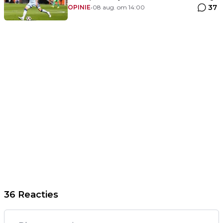
37
van de komst van Blind'
OPINIE
•
08 aug. om 14:00
36 Reacties