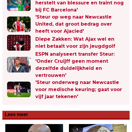
herstelt van blessure en traint nog
bij FC Barcelona'
'Steur op weg naar Newcastle
United, dat groot bedrag over
heeft voor Ajacied'
Diepe Zakken: Wat Ajax wel en
niet betaalt voor zijn jeugdgolf
ESPN analyseert transfer Steur:
'Onder Cruijff geen moment
dezelfde duidelijkheid en
vertrouwen'
'Steur onderweg naar Newcastle
voor medische keuring; gaat voor
vijf jaar tekenen'