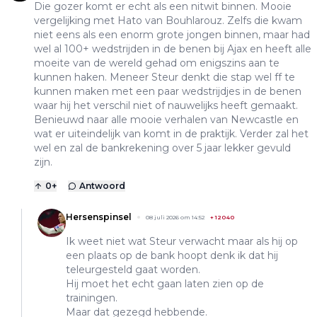
Die gozer komt er echt als een nitwit binnen. Mooie
vergelijking met Hato van Bouhlarouz. Zelfs die kwam
niet eens als een enorm grote jongen binnen, maar had
wel al 100+ wedstrijden in de benen bij Ajax en heeft alle
moeite van de wereld gehad om enigszins aan te
kunnen haken. Meneer Steur denkt die stap wel ff te
kunnen maken met een paar wedstrijdjes in de benen
waar hij het verschil niet of nauwelijks heeft gemaakt.
Benieuwd naar alle mooie verhalen van Newcastle en
wat er uiteindelijk van komt in de praktijk. Verder zal het
wel en zal de bankrekening over 5 jaar lekker gevuld
zijn.
0
+
Antwoord
Hersenspinsel
08 juli 2026 om 14:52
+
12040
Ik weet niet wat Steur verwacht maar als hij op
een plaats op de bank hoopt denk ik dat hij
teleurgesteld gaat worden.
Hij moet het echt gaan laten zien op de
trainingen.
Maar dat gezegd hebbende.