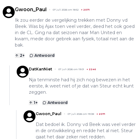
Gwoon_Paul
07 juli 2026 om 18:52
+
2071
Ik zou eerder de vergelijking trekken met Donny vd
Beek. Was bij Ajax toen veel verder, deed het ook goed
in de CL. Ging na dat seizoen naar Man United en
kwam, mede door gebrek aan fysiek, totaal niet aan de
bak.
2
+
Antwoord
DatKanNiet
07 juli 2026 om 19:01
+
2246
Nja tenminste had hij zich nog bewezen in het
eerste, ik weet niet of je dat van Steur echt kunt
zeggen.
1
+
Antwoord
Gwoon_Paul
07 juli 2026 om 19:08
+
2071
Dat bedoel ik. Donny vd Beek was veel verder
in de ontwikkeling en redde het al niet. Steur
gaat het daar zeker niet redden.