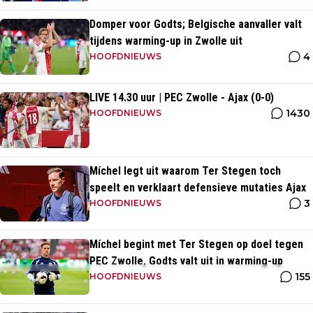
Domper voor Godts; Belgische aanvaller valt
tijdens warming-up in Zwolle uit
4
HOOFDNIEUWS
LIVE 14.30 uur | PEC Zwolle - Ajax (0-0)
1430
HOOFDNIEUWS
Míchel legt uit waarom Ter Stegen toch
speelt en verklaart defensieve mutaties Ajax
3
HOOFDNIEUWS
Míchel begint met Ter Stegen op doel tegen
PEC Zwolle, Godts valt uit in warming-up
155
HOOFDNIEUWS