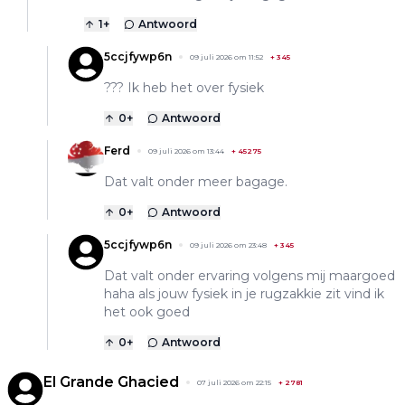
1
+
Antwoord
5ccjfywp6n
09 juli 2026 om 11:52
+
345
??? Ik heb het over fysiek
0
+
Antwoord
Ferd
09 juli 2026 om 13:44
+
45275
Dat valt onder meer bagage.
0
+
Antwoord
5ccjfywp6n
09 juli 2026 om 23:48
+
345
Dat valt onder ervaring volgens mij maargoed
haha als jouw fysiek in je rugzakkie zit vind ik
het ook goed
0
+
Antwoord
El Grande Ghacied
07 juli 2026 om 22:15
+
2781