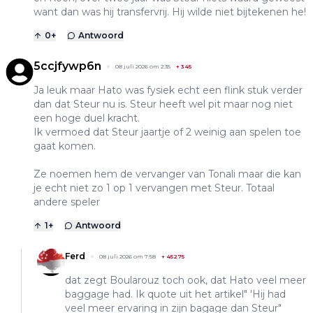
want dan was hij transfervrij. Hij wilde niet bijtekenen he!
0
+
Antwoord
5ccjfywp6n
08 juli 2026 om 2:35
+
345
Ja leuk maar Hato was fysiek echt een flink stuk verder
dan dat Steur nu is. Steur heeft wel pit maar nog niet
een hoge duel kracht.
Ik vermoed dat Steur jaartje of 2 weinig aan spelen toe
gaat komen.
Ze noemen hem de vervanger van Tonali maar die kan
je echt niet zo 1 op 1 vervangen met Steur. Totaal
andere speler
1
+
Antwoord
Ferd
08 juli 2026 om 7:58
+
45275
dat zegt Boularouz toch ook, dat Hato veel meer
baggage had. Ik quote uit het artikel" 'Hij had
veel meer ervaring in zijn bagage dan Steur"