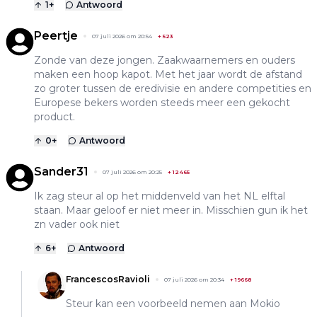
1
+
Antwoord
Peertje
07 juli 2026 om 20:54
+
523
Zonde van deze jongen. Zaakwaarnemers en ouders
maken een hoop kapot. Met het jaar wordt de afstand
zo groter tussen de eredivisie en andere competities en
Europese bekers worden steeds meer een gekocht
product.
0
+
Antwoord
Sander31
07 juli 2026 om 20:25
+
12465
Ik zag steur al op het middenveld van het NL elftal
staan. Maar geloof er niet meer in. Misschien gun ik het
zn vader ook niet
6
+
Antwoord
FrancescosRavioli
07 juli 2026 om 20:34
+
19668
Steur kan een voorbeeld nemen aan Mokio