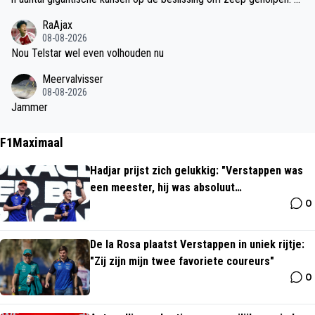
j 0-3 was het echt klaar geweest.
RaAjax
08-08-2026
Nou Telstar wel even volhouden nu
Meervalvisser
08-08-2026
Jammer
F1Maximaal
Hadjar prijst zich gelukkig: "Verstappen was
een meester, hij was absoluut
0
onverslaanbaar"
De la Rosa plaatst Verstappen in uniek rijtje:
"Zij zijn mijn twee favoriete coureurs"
0