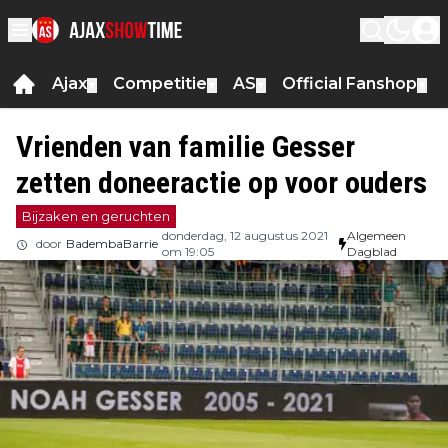
Ajax
Competitie
AS
Official Fanshop
▼
▼
▼
▼
Vrienden van familie Gesser
zetten doneeractie op voor ouders
Bijzaken en geruchten
donderdag, 12 augustus 2021
Algemeen
door
BadembaBarrie
om 19:05
Dagblad