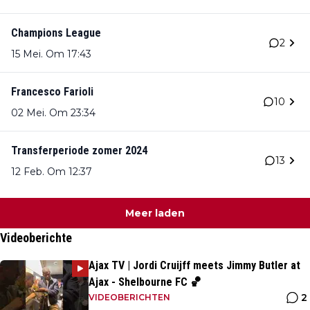
Champions League
2
15 Mei. Om 17:43
Francesco Farioli
10
02 Mei. Om 23:34
Transferperiode zomer 2024
13
12 Feb. Om 12:37
Meer laden
Videoberichte
Ajax TV | Jordi Cruijff meets Jimmy Butler at
Ajax - Shelbourne FC 🏀
2
VIDEOBERICHTEN