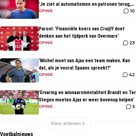
'Je ziet al automatismen en patronen terug,
10
maar...'
OPINIE
Parool: 'Financiële koers van Cruijff doet
denken aan het tijdperk van Overmars'
23
OPINIE
'Míchel moet van Ajax een team maken. Kan
dat, als je vooral Spaans spreekt?'
42
OPINIE
'Ervaring en winnaarsmentaliteit Brandt en Ter
Stegen moeten Ajax er weer bovenop helpen'
5
OPINIE
Meer artikelen
Voetbalnieuws