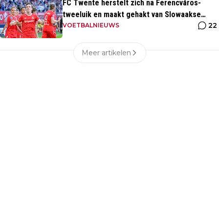
FC Twente herstelt zich na Ferencváros-
tweeluik en maakt gehakt van Slowaakse
22
opponent
VOETBALNIEUWS
Meer artikelen