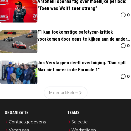
Antonelli openhartig over moeilijke periode:
"Toen was Wolff zeer streng"
0
F1 kan toekomstige safetycar-kritiek
voorkomen door eens te kijken aan de andere
0
kant van de plas
Jos Verstappen deelt overtuiging: "Dan rijdt
Max niet meer in de Formule 1"
0
Meer artikelen
ORGANISATIE
TEAMS
Contactgegevens
Selectie
Vacatures
Wedstrijden