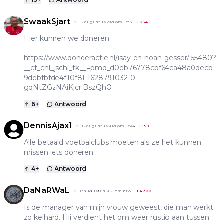
SwaakSjart
12 augustus 2021 om 19:57
+
254
Hier kunnen we doneren:
https://www.doneeractie.nl/isay-en-noah-gesser/-55480?
__cf_chl_jschl_tk__=pmd_d0eb76778cbf64ca48a0decb
9debfbfde4f10f81-1628791032-0-
gqNtZGzNAiKjcnBszQhO
6
+
Antwoord
DennisAjax1
12 augustus 2021 om 19:44
+
199
Alle betaald voetbalclubs moeten als ze het kunnen
missen iets doneren.
4
+
Antwoord
DaNaRWaL
12 augustus 2021 om 19:26
+
4700
Is de manager van mijn vrouw geweest, die man werkt
zo keihard. Hij verdient het om weer rustig aan tussen