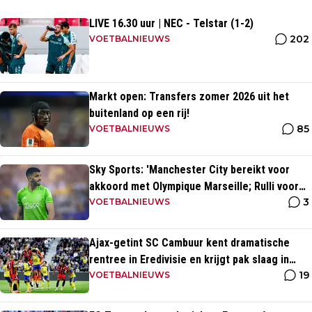
LIVE 16.30 uur | NEC - Telstar (1-2)
202
VOETBALNIEUWS
Markt open: Transfers zomer 2026 uit het
buitenland op een rij!
85
VOETBALNIEUWS
Sky Sports: 'Manchester City bereikt voor
akkoord met Olympique Marseille; Rulli voor
3
twee miljoen naar Engeland'
VOETBALNIEUWS
Ajax-getint SC Cambuur kent dramatische
rentree in Eredivisie en krijgt pak slaag in
19
eigen huis
VOETBALNIEUWS