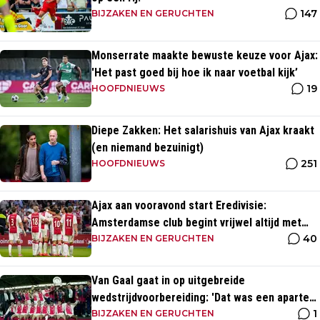
147
BIJZAKEN EN GERUCHTEN
Monserrate maakte bewuste keuze voor Ajax:
'Het past goed bij hoe ik naar voetbal kijk’
19
HOOFDNIEUWS
Diepe Zakken: Het salarishuis van Ajax kraakt
(en niemand bezuinigt)
251
HOOFDNIEUWS
Ajax aan vooravond start Eredivisie:
Amsterdamse club begint vrijwel altijd met
40
zege
BIJZAKEN EN GERUCHTEN
Van Gaal gaat in op uitgebreide
wedstrijdvoorbereiding: 'Dat was een aparte
1
discipline, een ritme'
BIJZAKEN EN GERUCHTEN