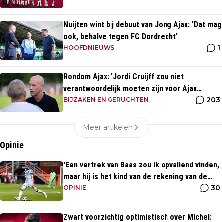
Nuijten wint bij debuut van Jong Ajax: 'Dat mag
ook, behalve tegen FC Dordrecht'
1
HOOFDNIEUWS
Rondom Ajax: 'Jordi Cruijff zou niet
verantwoordelijk moeten zijn voor Ajax
203
Vrouwen'
BIJZAKEN EN GERUCHTEN
Meer artikelen
Opinie
'Een vertrek van Baas zou ik opvallend vinden,
maar hij is het kind van de rekening van de
30
komst van Blind'
OPINIE
Zwart voorzichtig optimistisch over Míchel: