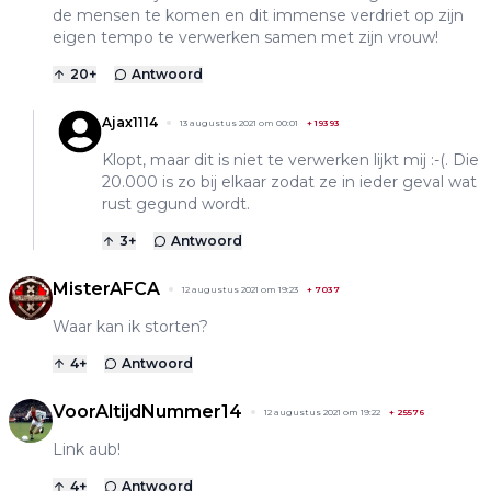
de mensen te komen en dit immense verdriet op zijn
eigen tempo te verwerken samen met zijn vrouw!
20
+
Antwoord
Ajax1114
13 augustus 2021 om 00:01
+
19393
Klopt, maar dit is niet te verwerken lijkt mij :-(. Die
20.000 is zo bij elkaar zodat ze in ieder geval wat
rust gegund wordt.
3
+
Antwoord
MisterAFCA
12 augustus 2021 om 19:23
+
7037
Waar kan ik storten?
4
+
Antwoord
VoorAltijdNummer14
12 augustus 2021 om 19:22
+
25576
Link aub!
4
+
Antwoord