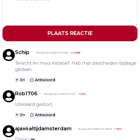
PLAATS REACTIE
Schip
13 augustus 2021 om 9:32
+
24355
Terecht en mooi initiatief. Heb mijn bescheiden bijdrage
gedaan.
0
+
Antwoord
Rob1706
13 augustus 2021 om 1:27
+
2112
Uiteraard gestort.
0
+
Antwoord
ajax4altijdamsterdam
13 augustus 2021 om 00:24
+
330
Done ! ❤️