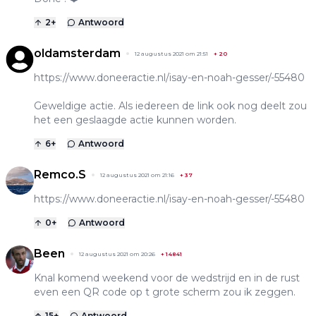
2
+
Antwoord
oldamsterdam
12 augustus 2021 om 21:51
+
20
https://www.doneeractie.nl/isay-en-noah-gesser/-55480
Geweldige actie. Als iedereen de link ook nog deelt zou
het een geslaagde actie kunnen worden.
6
+
Antwoord
Remco.S
12 augustus 2021 om 21:16
+
37
https://www.doneeractie.nl/isay-en-noah-gesser/-55480
0
+
Antwoord
Been
12 augustus 2021 om 20:26
+
14841
Knal komend weekend voor de wedstrijd en in de rust
even een QR code op t grote scherm zou ik zeggen.
15
+
Antwoord