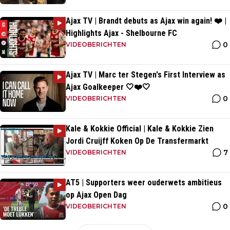
Ajax TV | Brandt debuts as Ajax win again! ❤️ |
Highlights Ajax - Shelbourne FC
0
VIDEOBERICHTEN
Ajax TV | Marc ter Stegen's First Interview as
Ajax Goalkeeper 🤍❤️🤍
0
VIDEOBERICHTEN
Kale & Kokkie Official | Kale & Kokkie Zien
Jordi Cruijff Koken Op De Transfermarkt
7
VIDEOBERICHTEN
AT5 | Supporters weer ouderwets ambitieus
op Ajax Open Dag
0
VIDEOBERICHTEN