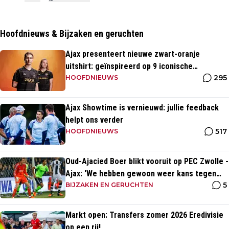
Hoofdnieuws & Bijzaken en geruchten
Ajax presenteert nieuwe zwart-oranje
uitshirt: geïnspireerd op 9 iconische
295
momenten uit clubhistorie
HOOFDNIEUWS
Ajax Showtime is vernieuwd: jullie feedback
helpt ons verder
517
HOOFDNIEUWS
Oud-Ajacied Boer blikt vooruit op PEC Zwolle -
Ajax: 'We hebben gewoon weer kans tegen
5
Ajax'
BIJZAKEN EN GERUCHTEN
Markt open: Transfers zomer 2026 Eredivisie
op een rij!