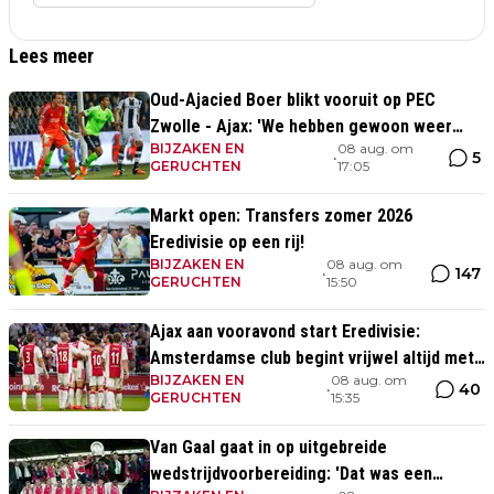
Lees meer
Oud-Ajacied Boer blikt vooruit op PEC
Zwolle - Ajax: 'We hebben gewoon weer
BIJZAKEN EN
08 aug. om
kans tegen Ajax'
5
•
GERUCHTEN
17:05
Markt open: Transfers zomer 2026
Eredivisie op een rij!
BIJZAKEN EN
08 aug. om
147
•
GERUCHTEN
15:50
Ajax aan vooravond start Eredivisie:
Amsterdamse club begint vrijwel altijd met
BIJZAKEN EN
08 aug. om
zege
40
•
GERUCHTEN
15:35
Van Gaal gaat in op uitgebreide
wedstrijdvoorbereiding: 'Dat was een