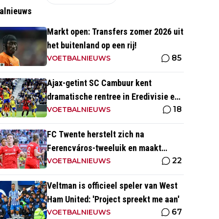
alnieuws
Markt open: Transfers zomer 2026 uit
het buitenland op een rij!
85
VOETBALNIEUWS
Ajax-getint SC Cambuur kent
dramatische rentree in Eredivisie en
18
krijgt pak slaag in eigen huis
VOETBALNIEUWS
FC Twente herstelt zich na
Ferencváros-tweeluik en maakt
22
gehakt van Slowaakse opponent
VOETBALNIEUWS
Veltman is officieel speler van West
Ham United: 'Project spreekt me aan'
67
VOETBALNIEUWS