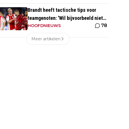
Brandt heeft tactische tips voor
teamgenoten: 'Wil bijvoorbeeld niet
78
dat Mika te veel naar binnen komt'
HOOFDNIEUWS
Meer artikelen