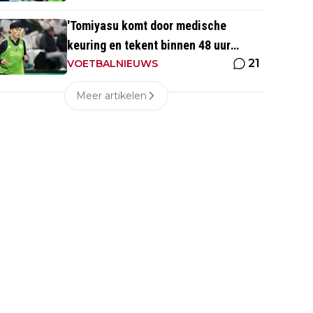
'Tomiyasu komt door medische
keuring en tekent binnen 48 uur
21
contract bij nieuwe club'
VOETBALNIEUWS
Meer artikelen