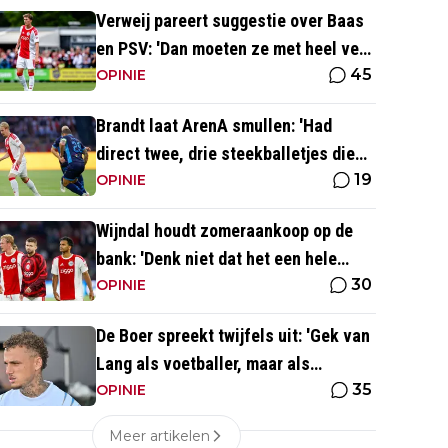
Verweij pareert suggestie over Baas
en PSV: 'Dan moeten ze met heel veel
45
geld over de brug komen'
OPINIE
Brandt laat ArenA smullen: 'Had
direct twee, drie steekballetjes die
19
gewoon perfect waren'
OPINIE
Wijndal houdt zomeraankoop op de
bank: 'Denk niet dat het een hele
30
goede verdediger is'
OPINIE
De Boer spreekt twijfels uit: 'Gek van
Lang als voetballer, maar als
35
persoonlijkheid niet'
OPINIE
Meer artikelen