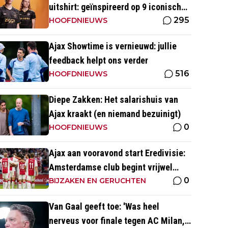
uitshirt: geïnspireerd op 9 iconische
295
momenten uit clubhistorie
HOOFDNIEUWS
Ajax Showtime is vernieuwd: jullie
feedback helpt ons verder
516
HOOFDNIEUWS
Diepe Zakken: Het salarishuis van
Ajax kraakt (en niemand bezuinigt)
0
HOOFDNIEUWS
Ajax aan vooravond start Eredivisie:
Amsterdamse club begint vrijwel
0
altijd met zege
BIJZAKEN EN GERUCHTEN
Van Gaal geeft toe: 'Was heel
nerveus voor finale tegen AC Milan,