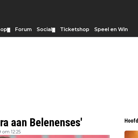
hop
Forum
Social
Ticketshop
Speel en Win
▼
▼
rra aan Belenenses'
Hoofd
 om 12:25