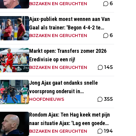
6
wist dat ze zich zouden aanpassen'
BIJZAKEN EN GERUCHTEN
Ajax-publiek moest wennen aan Van
Gaal als trainer: 'Begon 4-4-2 te
6
spelen, vloeken in de kerk'
BIJZAKEN EN GERUCHTEN
Markt open: Transfers zomer 2026
Eredivisie op een rij!
145
BIJZAKEN EN GERUCHTEN
Jong Ajax gaat ondanks snelle
voorsprong onderuit in
355
seizoensopener tegen FC Dordrecht
HOOFDNIEUWS
Rondom Ajax: Ten Hag keek met pijn
naar situatie Ajax: 'Lag een goede
194
basis om op voort te borduren'
BIJZAKEN EN GERUCHTEN