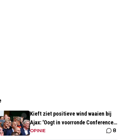
e
Kieft ziet positieve wind waaien bij
Ajax: 'Oogt in voorronde Conference
8
League fris en energiek'
OPINIE