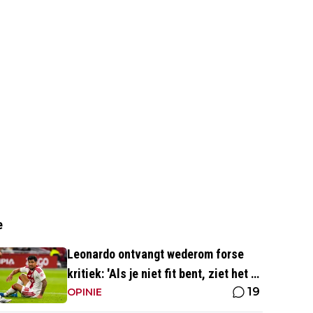
e
Leonardo ontvangt wederom forse
kritiek: 'Als je niet fit bent, ziet het er
19
best wel slecht uit'
OPINIE