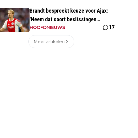
Brandt bespreekt keuze voor Ajax:
'Neem dat soort beslissingen
17
eigenlijk niet met mijn hoofd'
HOOFDNIEUWS
Meer artikelen