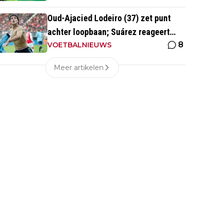
Oud-Ajacied Lodeiro (37) zet punt
achter loopbaan; Suárez reageert
8
emotioneel
VOETBALNIEUWS
Meer artikelen