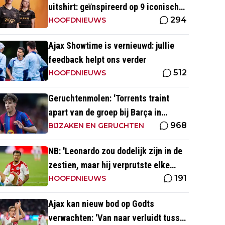
uitshirt: geïnspireerd op 9 iconische
294
momenten uit clubhistorie
HOOFDNIEUWS
Ajax Showtime is vernieuwd: jullie
feedback helpt ons verder
512
HOOFDNIEUWS
Geruchtenmolen: 'Torrents traint
apart van de groep bij Barça in
968
verband met mogelijke transfer'
BIJZAKEN EN GERUCHTEN
NB: 'Leonardo zou dodelijk zijn in de
zestien, maar hij verprutste elke
191
kans'
HOOFDNIEUWS
Ajax kan nieuw bod op Godts
verwachten: 'Van naar verluidt tussen