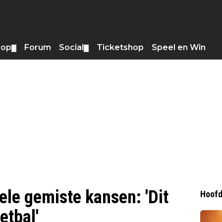
hop
Forum
Social
Ticketshop
Speel en Win
▼
▼
ele gemiste kansen: 'Dit
Hoofd
etbal'