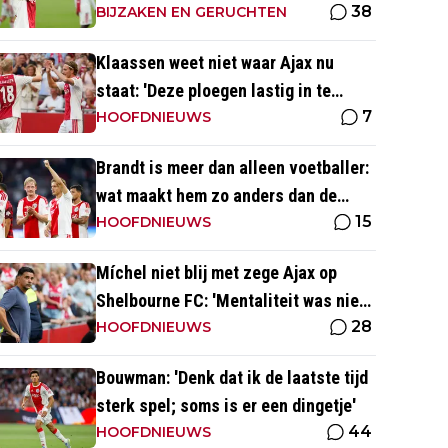
38
de 50 en 55 miljoen euro'
BIJZAKEN EN GERUCHTEN
Klaassen weet niet waar Ajax nu
staat: 'Deze ploegen lastig in te
7
schatten ten opzichte van Eredivisie'
HOOFDNIEUWS
Brandt is meer dan alleen voetballer:
wat maakt hem zo anders dan de
15
'gemiddelde' voetballer?
HOOFDNIEUWS
Míchel niet blij met zege Ajax op
Shelbourne FC: 'Mentaliteit was niet
28
goed genoeg in de slotfase'
HOOFDNIEUWS
Bouwman: 'Denk dat ik de laatste tijd
sterk spel; soms is er een dingetje'
44
HOOFDNIEUWS