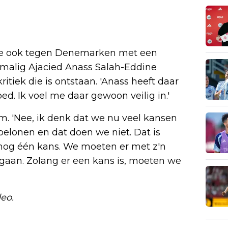
nje ook tegen Denemarken met een
ormalig Ajacied Anass Salah-Eddine
ritiek die is ontstaan. 'Anass heeft daar
oed. Ik voel me daar gewoon veilig in.'
m. 'Nee, ik denk dat we nu veel kansen
belonen en dat doen we niet. Dat is
n nog één kans. We moeten er met z'n
gaan. Zolang er een kans is, moeten we
eo.