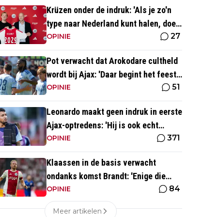
Krüzen onder de indruk: 'Als je zo'n
type naar Nederland kunt halen, doe
27
je iets goed'
OPINIE
Pot verwacht dat Arokodare cultheld
wordt bij Ajax: 'Daar begint het feest
51
eigenlijk al'
OPINIE
Leonardo maakt geen indruk in eerste
Ajax-optredens: 'Hij is ook echt
371
langzaam'
OPINIE
Klaassen in de basis verwacht
ondanks komst Brandt: 'Enige die
84
daar goed kan spelen'
OPINIE
Meer artikelen