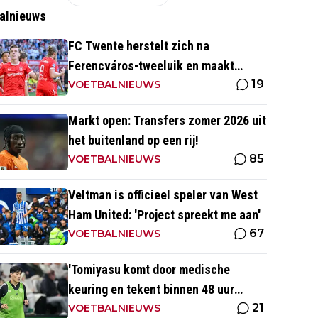
alnieuws
FC Twente herstelt zich na
Ferencváros-tweeluik en maakt
19
gehakt van Slowaakse opponent
VOETBALNIEUWS
Markt open: Transfers zomer 2026 uit
het buitenland op een rij!
85
VOETBALNIEUWS
Veltman is officieel speler van West
Ham United: 'Project spreekt me aan'
67
VOETBALNIEUWS
'Tomiyasu komt door medische
keuring en tekent binnen 48 uur
21
contract bij nieuwe club'
VOETBALNIEUWS