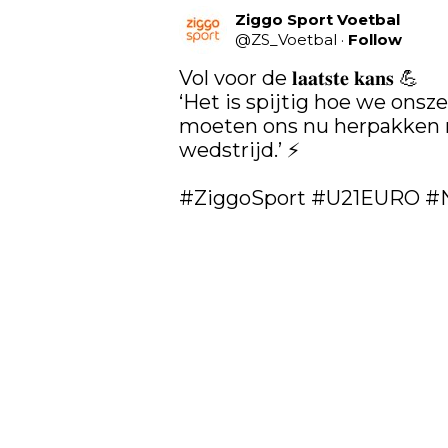
Ziggo Sport Voetbal
@
ZS_Voetbal
·
Follow
Vol voor de 𝐥𝐚𝐚𝐭𝐬𝐭𝐞 𝐤𝐚𝐧𝐬 💪

‘Het is spijtig hoe we onsze
moeten ons nu herpakken ri
wedstrijd.’ ⚡️

#ZiggoSport
#U21EURO
#