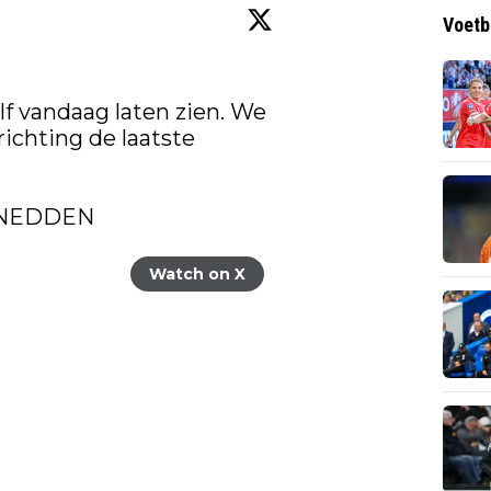
Voetb
lf vandaag laten zien. We 
chting de laatste 
NEDDEN
Watch on X