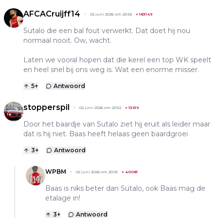
AFCACruijff14
02 juni 2026 om 20:53
+
183149
Sutalo die een bal fout verwerkt. Dat doet hij nou
normaal nooit. Ow, wacht.
Laten we vooral hopen dat die kerel een top WK speelt
en heel snel bij ons weg is. Wat een enorme misser.
5
+
Antwoord
stopperspil
02 juni 2026 om 20:52
+
13619
Door het baardje van Sutalo ziet hij eruit als leider maar
dat is hij niet. Baas heeft helaas geen baardgroei
3
+
Antwoord
WPBM
02 juni 2026 om 20:55
+
40081
Baas is niks beter dan Sutalo, ook Baas mag de
etalage in!
3
+
Antwoord