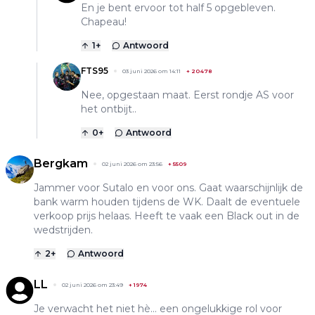
En je bent ervoor tot half 5 opgebleven.
Chapeau!
1
+
Antwoord
FTS95
03 juni 2026 om 14:11
+
20478
Nee, opgestaan maat. Eerst rondje AS voor
het ontbijt..
0
+
Antwoord
Bergkam
02 juni 2026 om 23:56
+
5509
Jammer voor Sutalo en voor ons. Gaat waarschijnlijk de
bank warm houden tijdens de WK. Daalt de eventuele
verkoop prijs helaas. Heeft te vaak een Black out in de
wedstrijden.
2
+
Antwoord
LL
02 juni 2026 om 23:49
+
1974
Je verwacht het niet hè... een ongelukkige rol voor