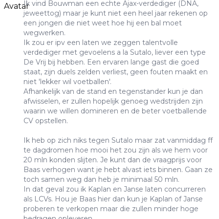
Ik vind Bouwman een echte Ajax-verdediger (DNA,
jeweettog) maar je kunt niet een heel jaar rekenen op
een jongen die niet weet hoe hij een bal moet
wegwerken.
Ik zou er ipv een laten we zeggen talentvolle
verdediger met gevoelens a la Sutalo, liever een type
De Vrij bij hebben. Een ervaren lange gast die goed
staat, zijn duels zelden verliest, geen fouten maakt en
niet 'lekker wil voetballen'.
Afhankelijk van de stand en tegenstander kun je dan
afwisselen, er zullen hopelijk genoeg wedstrijden zijn
waarin we willen domineren en de beter voetballende
CV opstellen.
Ik heb op zich niks tegen Sutalo maar zat vanmiddag ff
te dagdromen hoe mooi het zou zijn als we hem voor
20 mln konden slijten. Je kunt dan de vraagprijs voor
Baas verhogen want je hebt alvast iets binnen. Gaan ze
toch samen weg dan heb je minimaal 50 mln.
In dat geval zou ik Kaplan en Janse laten concurreren
als LCVs. Hou je Baas hier dan kun je Kaplan of Janse
proberen te verkopen maar die zullen minder hoge
bedragen opleveren.