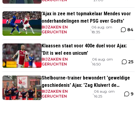
'Ajax in zee met topmakelaar Mendes voor
onderhandelingen met PSG over Godts'
BIJZAKEN EN
06 aug. om
84
•
GERUCHTEN
18:35
Klaassen staat voor 400e duel voor Ajax:
'Dit is wel een unicum'
BIJZAKEN EN
06 aug. om
25
•
GERUCHTEN
16:50
Shelbourne-trainer bewondert 'geweldige
geschiedenis' Ajax: 'Zag Kluivert de
BIJZAKEN EN
06 aug. om
winnende scoren'
9
•
GERUCHTEN
16:25