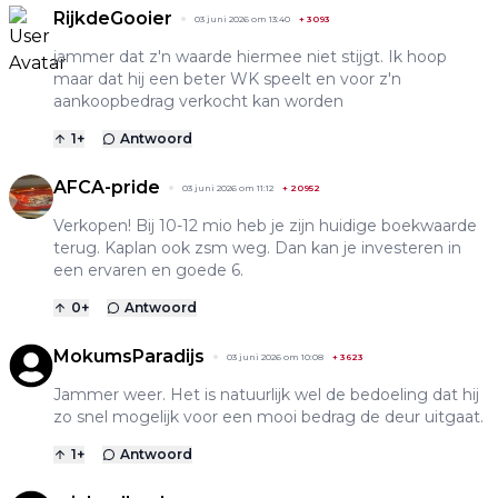
RijkdeGooier
03 juni 2026 om 13:40
+
3093
jammer dat z'n waarde hiermee niet stijgt. Ik hoop
maar dat hij een beter WK speelt en voor z'n
aankoopbedrag verkocht kan worden
1
+
Antwoord
AFCA-pride
03 juni 2026 om 11:12
+
20952
Verkopen! Bij 10-12 mio heb je zijn huidige boekwaarde
terug. Kaplan ook zsm weg. Dan kan je investeren in
een ervaren en goede 6.
0
+
Antwoord
MokumsParadijs
03 juni 2026 om 10:08
+
3623
Jammer weer. Het is natuurlijk wel de bedoeling dat hij
zo snel mogelijk voor een mooi bedrag de deur uitgaat.
1
+
Antwoord