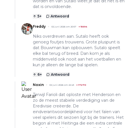
worden en van Sutalo weet je dat dit het is en
dat is onvoldoende.
5
+
Antwoord
Freddy
02 juni 2026 om 20:57
+
15694
Niks overdreven aan. Sutalo heeft ook
genoeg foutjes trouwens. Grote pluspunt is
dat Bouwman kan opbouwen. Sutalo speelt
elke bal terug of breed. Dan kom je als
middenveld ook nooit aan het voetballen en
kun je alleen de lange bal spelen.
6
+
Antwoord
Noxin
02 juni 2026 om 22:43
+
17270
Terwijl Farioli dat oploste met Henderson en
zo de meest stabiele verdediging van de
Eredivisie creëerde. De
eindverantwoordelijkheid voor het falen van
veel spelers dit seizoen ligt bij de trainers. Het
begon al met Heitinga die een extra centrale