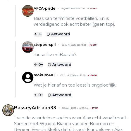
AFCA-pride
03 juni 2026 om 11:15
+
20952
Baas kan tenminste voetballen. En is
verdedigend ook echt beter (geen top).
1
+
Antwoord
stopperspil
03 juni 2026 om 11:33
+
13619
Janse lcv en Baas lb?
0
+
Antwoord
mokum410
03 juni 2026 om 13:56
+
16890
Wat je hier af en toe leest is ongelooflijk.
0
+
Antwoord
BasseyAdriaan33
02 juni 2026 om 20:44
+
17581
1 van de waardeloze spelers waar Ajax echt vanaf moet.
Samen met Wijndal, Branco van den Boomen en
Regeer. Verschrikkelijk dat dit soort klungels een Ajax