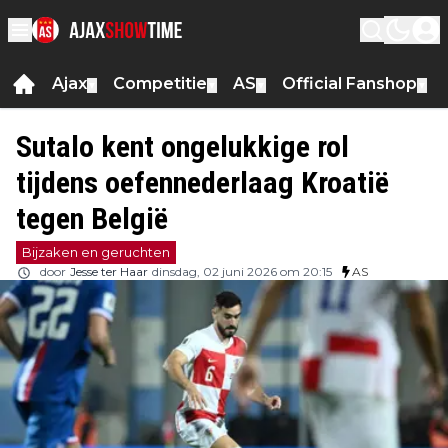
Ajax
Competitie
AS
Official Fanshop
▼
▼
▼
▼
Sutalo kent ongelukkige rol
tijdens oefennederlaag Kroatië
tegen België
Bijzaken en geruchten
door
Jesse ter Haar
dinsdag, 02 juni 2026 om 20:15
AS