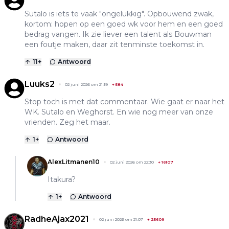
Sutalo is iets te vaak "ongelukkig". Opbouwend zwak,
kortom: hopen op een goed wk voor hem en een goed
bedrag vangen. Ik zie liever een talent als Bouwman
een foutje maken, daar zit tenminste toekomst in.
11
+
Antwoord
Luuks2
02 juni 2026 om 21:19
+
584
Stop toch is met dat commentaar. Wie gaat er naar het
WK. Sutalo en Weghorst. En wie nog meer van onze
vrienden. Zeg het maar.
1
+
Antwoord
AlexLitmanen10
02 juni 2026 om 22:30
+
16107
Itakura?
1
+
Antwoord
RadheAjax2021
02 juni 2026 om 21:07
+
25609