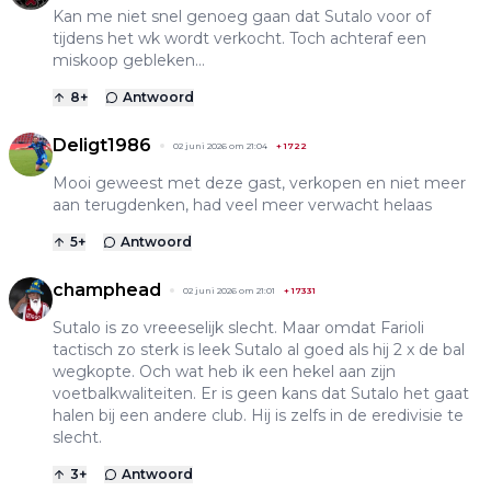
Kan me niet snel genoeg gaan dat Sutalo voor of
tijdens het wk wordt verkocht. Toch achteraf een
miskoop gebleken…
8
+
Antwoord
Deligt1986
02 juni 2026 om 21:04
+
1722
Mooi geweest met deze gast, verkopen en niet meer
aan terugdenken, had veel meer verwacht helaas
5
+
Antwoord
champhead
02 juni 2026 om 21:01
+
17331
Sutalo is zo vreeeselijk slecht. Maar omdat Farioli
tactisch zo sterk is leek Sutalo al goed als hij 2 x de bal
wegkopte. Och wat heb ik een hekel aan zijn
voetbalkwaliteiten. Er is geen kans dat Sutalo het gaat
halen bij een andere club. Hij is zelfs in de eredivisie te
slecht.
3
+
Antwoord