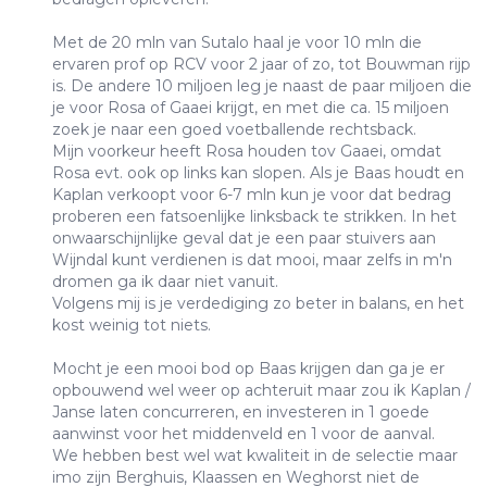
Met de 20 mln van Sutalo haal je voor 10 mln die
ervaren prof op RCV voor 2 jaar of zo, tot Bouwman rijp
is. De andere 10 miljoen leg je naast de paar miljoen die
je voor Rosa of Gaaei krijgt, en met die ca. 15 miljoen
zoek je naar een goed voetballende rechtsback.
Mijn voorkeur heeft Rosa houden tov Gaaei, omdat
Rosa evt. ook op links kan slopen. Als je Baas houdt en
Kaplan verkoopt voor 6-7 mln kun je voor dat bedrag
proberen een fatsoenlijke linksback te strikken. In het
onwaarschijnlijke geval dat je een paar stuivers aan
Wijndal kunt verdienen is dat mooi, maar zelfs in m'n
dromen ga ik daar niet vanuit.
Volgens mij is je verdediging zo beter in balans, en het
kost weinig tot niets.
Mocht je een mooi bod op Baas krijgen dan ga je er
opbouwend wel weer op achteruit maar zou ik Kaplan /
Janse laten concurreren, en investeren in 1 goede
aanwinst voor het middenveld en 1 voor de aanval.
We hebben best wel wat kwaliteit in de selectie maar
imo zijn Berghuis, Klaassen en Weghorst niet de