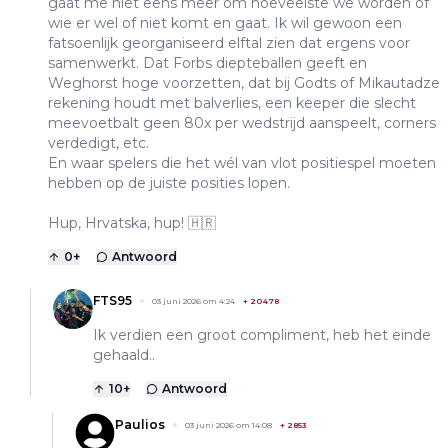
gaat me niet eens meer om hoeveelste we worden of
wie er wel of niet komt en gaat. Ik wil gewoon een
fatsoenlijk georganiseerd elftal zien dat ergens voor
samenwerkt. Dat Forbs diepteballen geeft en
Weghorst hoge voorzetten, dat bij Godts of Mikautadze
rekening houdt met balverlies, een keeper die slecht
meevoetbalt geen 80x per wedstrijd aanspeelt, corners
verdedigt, etc.
En waar spelers die het wél van vlot positiespel moeten
hebben op de juiste posities lopen.
Hup, Hrvatska, hup! 🇭🇷
0
+
Antwoord
FTS95
03 juni 2026 om 4:24
+
20478
Ik verdien een groot compliment, heb het einde
gehaald..
10
+
Antwoord
Paulios
03 juni 2026 om 14:08
+
2853