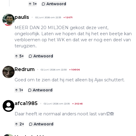
1
+
Antwoord
paulis
02 juni 2026 om 22:33
+
12671
MEER DAN 20 MILJOEN gekost deze vent,
ongelooflijk. Laten we hopen dat hij het een beetje kan
verbloemen op het WK en dat we er nog een deel van
terugzien..
5
+
Antwoord
Redrum
02 juni 2026 om 22:30
+
106106
Goed om te zien dat hij niet alleen bij Ajax schuttert.
1
+
Antwoord
afca1985
02 juni 2026 om 22:05
+
26245
Daar heeft ie normaal anders nooit last van🤦🙈
2
+
Antwoord