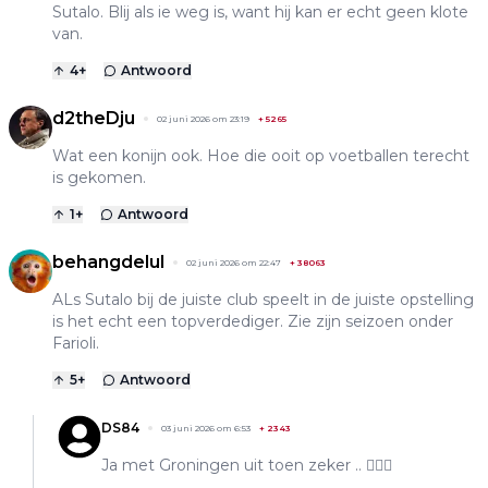
Sutalo. Blij als ie weg is, want hij kan er echt geen klote
van.
4
+
Antwoord
d2theDju
02 juni 2026 om 23:19
+
5265
Wat een konijn ook. Hoe die ooit op voetballen terecht
is gekomen.
1
+
Antwoord
behangdelul
02 juni 2026 om 22:47
+
38063
ALs Sutalo bij de juiste club speelt in de juiste opstelling
is het echt een topverdediger. Zie zijn seizoen onder
Farioli.
5
+
Antwoord
DS84
03 juni 2026 om 6:53
+
2343
Ja met Groningen uit toen zeker .. 🤦🏻‍♂️