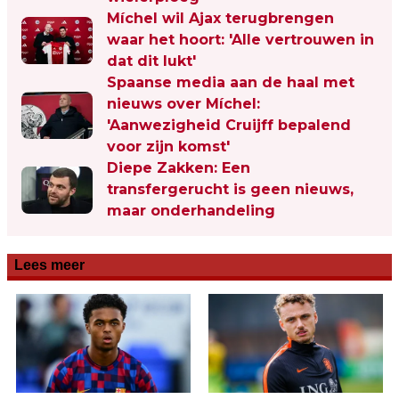
Míchel wil Ajax terugbrengen
waar het hoort: 'Alle vertrouwen in
dat dit lukt'
Spaanse media aan de haal met
nieuws over Míchel:
'Aanwezigheid Cruijff bepalend
voor zijn komst'
Diepe Zakken: Een
transfergerucht is geen nieuws,
maar onderhandeling