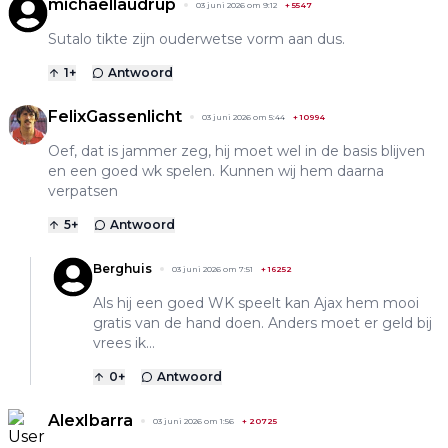
michaellaudrup
03 juni 2026 om 9:12
+
5547
Sutalo tikte zijn ouderwetse vorm aan dus.
1
+
Antwoord
FelixGassenlicht
03 juni 2026 om 5:44
+
10994
Oef, dat is jammer zeg, hij moet wel in de basis blijven
en een goed wk spelen. Kunnen wij hem daarna
verpatsen
5
+
Antwoord
Berghuis
03 juni 2026 om 7:51
+
16252
Als hij een goed WK speelt kan Ajax hem mooi
gratis van de hand doen. Anders moet er geld bij
vrees ik...
0
+
Antwoord
AlexIbarra
03 juni 2026 om 1:56
+
20725