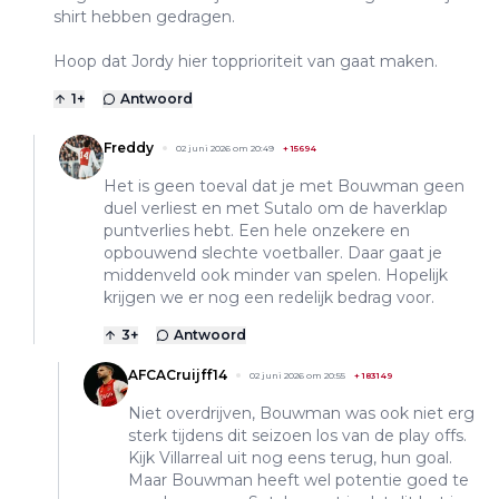
shirt hebben gedragen.
Hoop dat Jordy hier topprioriteit van gaat maken.
1
+
Antwoord
Freddy
02 juni 2026 om 20:49
+
15694
Het is geen toeval dat je met Bouwman geen
duel verliest en met Sutalo om de haverklap
puntverlies hebt. Een hele onzekere en
opbouwend slechte voetballer. Daar gaat je
middenveld ook minder van spelen. Hopelijk
krijgen we er nog een redelijk bedrag voor.
3
+
Antwoord
AFCACruijff14
02 juni 2026 om 20:55
+
183149
Niet overdrijven, Bouwman was ook niet erg
sterk tijdens dit seizoen los van de play offs.
Kijk Villarreal uit nog eens terug, hun goal.
Maar Bouwman heeft wel potentie goed te