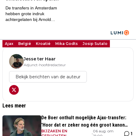
Ajax
België
Kroatië
Mika Godts
Josip Sutalo
Jesse ter Haar
Adjunct-hoofdredacteur
Bekijk berichten van de auteur
Lees meer
De Boer onthult mogelijke Ajax-transfer:
'Hoor dat er zeker nog één groot kanon
BIJZAKEN EN
06 aug. om
aankomt'
1
•
GERUCHTEN
21:00