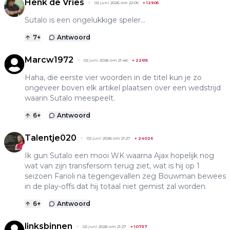
Henk de Vries
02 juni 2026 om 22:05
+
12905
Sutalo is een ongelukkige speler...
7
+
Antwoord
Marcw1972
02 juni 2026 om 21:46
+
22615
Haha, die eerste vier woorden in de titel kun je zo
ongeveer boven elk artikel plaatsen over een wedstrijd
waarin Sutalo meespeelt.
6
+
Antwoord
Talentje020
02 juni 2026 om 21:27
+
24026
Ik gun Sutalo een mooi WK waarna Ajax hopelijk nog
wat van zijn transfersom terug ziet, wat is hij op 1
seizoen Farioli na tegengevallen zeg Bouwman bewees
in de play-offs dat hij totaal niet gemist zal worden.
6
+
Antwoord
linksbinnen
02 juni 2026 om 21:27
+
10737