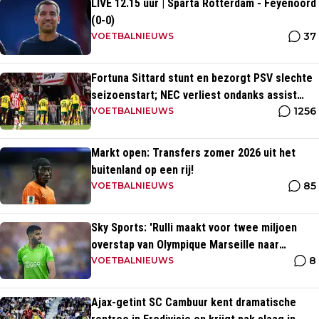
LIVE 12.15 uur | Sparta Rotterdam - Feyenoord
(0-0)
37
VOETBALNIEUWS
Fortuna Sittard stunt en bezorgt PSV slechte
seizoenstart; NEC verliest ondanks assist
1256
Tadic
VOETBALNIEUWS
Markt open: Transfers zomer 2026 uit het
buitenland op een rij!
85
VOETBALNIEUWS
Sky Sports: 'Rulli maakt voor twee miljoen
overstap van Olympique Marseille naar
8
Manchester City'
VOETBALNIEUWS
Ajax-getint SC Cambuur kent dramatische