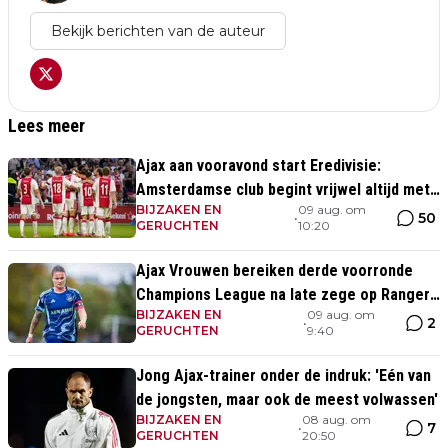
Bekijk berichten van de auteur
Lees meer
Ajax aan vooravond start Eredivisie:
Amsterdamse club begint vrijwel altijd met
BIJZAKEN EN
09 aug. om
zege
50
•
GERUCHTEN
10:20
Ajax Vrouwen bereiken derde voorronde
Champions League na late zege op Rangers
BIJZAKEN EN
09 aug. om
FC
2
•
GERUCHTEN
9:40
Jong Ajax-trainer onder de indruk: 'Eén van
de jongsten, maar ook de meest volwassen'
BIJZAKEN EN
08 aug. om
7
•
GERUCHTEN
20:50