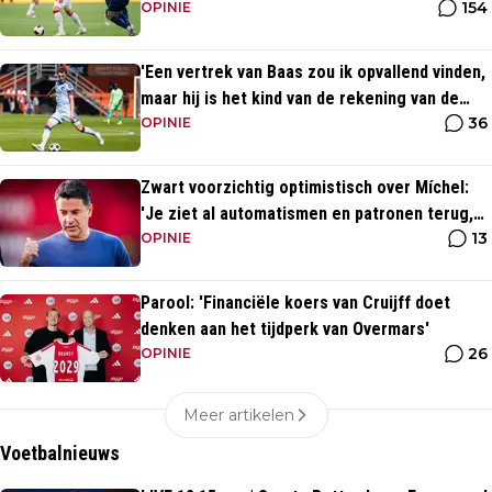
154
OPINIE
'Een vertrek van Baas zou ik opvallend vinden,
maar hij is het kind van de rekening van de
36
komst van Blind'
OPINIE
Zwart voorzichtig optimistisch over Míchel:
'Je ziet al automatismen en patronen terug,
13
maar...'
OPINIE
Parool: 'Financiële koers van Cruijff doet
denken aan het tijdperk van Overmars'
26
OPINIE
Meer artikelen
Voetbalnieuws