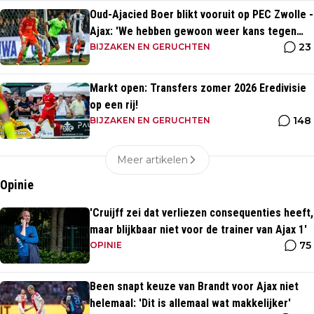
Oud-Ajacied Boer blikt vooruit op PEC Zwolle -
Ajax: 'We hebben gewoon weer kans tegen
23
Ajax'
BIJZAKEN EN GERUCHTEN
Markt open: Transfers zomer 2026 Eredivisie
op een rij!
148
BIJZAKEN EN GERUCHTEN
Meer artikelen
Opinie
'Cruijff zei dat verliezen consequenties heeft,
maar blijkbaar niet voor de trainer van Ajax 1'
75
OPINIE
Been snapt keuze van Brandt voor Ajax niet
helemaal: 'Dit is allemaal wat makkelijker'