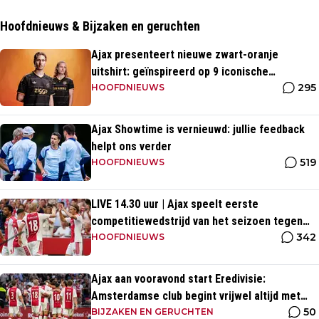
Hoofdnieuws & Bijzaken en geruchten
Ajax presenteert nieuwe zwart-oranje
uitshirt: geïnspireerd op 9 iconische
295
momenten uit clubhistorie
HOOFDNIEUWS
Ajax Showtime is vernieuwd: jullie feedback
helpt ons verder
519
HOOFDNIEUWS
LIVE 14.30 uur | Ajax speelt eerste
competitiewedstrijd van het seizoen tegen
342
PEC Zwolle
HOOFDNIEUWS
Ajax aan vooravond start Eredivisie:
Amsterdamse club begint vrijwel altijd met
50
zege
BIJZAKEN EN GERUCHTEN