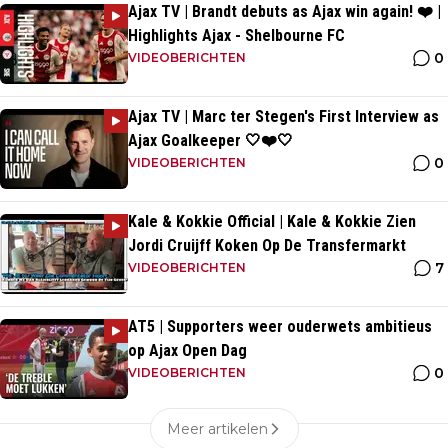
Ajax TV | Brandt debuts as Ajax win again! ❤️ |
Highlights Ajax - Shelbourne FC
0
VIDEOBERICHTEN
Ajax TV | Marc ter Stegen's First Interview as
Ajax Goalkeeper 🤍❤️🤍
0
VIDEOBERICHTEN
Kale & Kokkie Official | Kale & Kokkie Zien
Jordi Cruijff Koken Op De Transfermarkt
7
VIDEOBERICHTEN
AT5 | Supporters weer ouderwets ambitieus
op Ajax Open Dag
0
VIDEOBERICHTEN
Meer artikelen