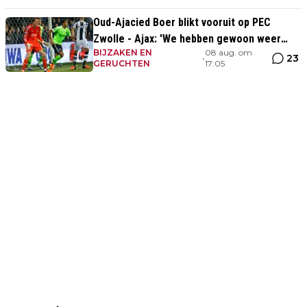
Oud-Ajacied Boer blikt vooruit op PEC
Zwolle - Ajax: 'We hebben gewoon weer
BIJZAKEN EN
08 aug. om
kans tegen Ajax'
23
•
GERUCHTEN
17:05