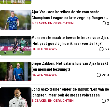
Ajax Vrouwen bereiken derde voorronde
Champions League na late zege op Rangers
2
FC
BIJZAKEN EN GERUCHTEN
Monserrate maakte bewuste keuze voor Ajax:
'Het past goed bij hoe ik naar voetbal kijk’
33
HOOFDNIEUWS
Diepe Zakken: Het salarishuis van Ajax kraakt
(en niemand bezuinigt)
280
HOOFDNIEUWS
Jong Ajax-trainer onder de indruk: 'Eén van de
jongsten, maar ook de meest volwassen'
7
BIJZAKEN EN GERUCHTEN