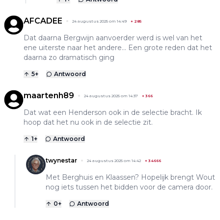
AFCADEE
24 augustus 2025 om 14:49
+
285
Dat daarna Bergwijn aanvoerder werd is wel van het
ene uiterste naar het andere... Een grote reden dat het
daarna zo dramatisch ging
5
+
Antwoord
maartenh89
24 augustus 2025 om 14:37
+
366
Dat wat een Henderson ook in de selectie bracht. Ik
hoop dat het nu ook in de selectie zit.
1
+
Antwoord
twynestar
24 augustus 2025 om 14:42
+
34666
Met Berghuis en Klaassen? Hopelijk brengt Wout
nog iets tussen het bidden voor de camera door.
0
+
Antwoord