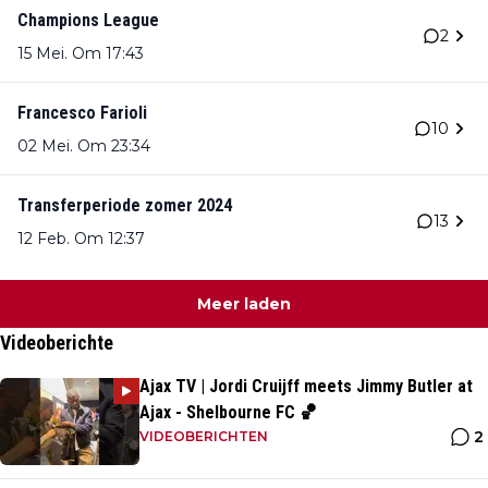
Champions League
2
15 Mei. Om 17:43
Francesco Farioli
10
02 Mei. Om 23:34
Transferperiode zomer 2024
13
12 Feb. Om 12:37
Meer laden
Videoberichte
Ajax TV | Jordi Cruijff meets Jimmy Butler at
Ajax - Shelbourne FC 🏀
2
VIDEOBERICHTEN