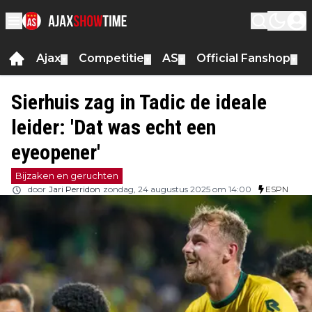
Ajax
Competitie
AS
Official Fanshop
▼
▼
▼
▼
Sierhuis zag in Tadic de ideale
leider: 'Dat was echt een
eyeopener'
Bijzaken en geruchten
door
Jari Perridon
zondag, 24 augustus 2025 om 14:00
ESPN