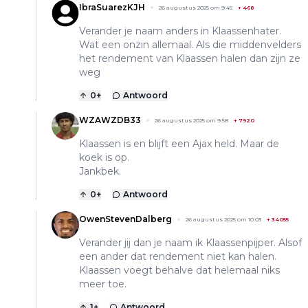
IbraSuarezKJH
26 augustus 2025 om 9:45
+
468
Verander je naam anders in Klaassenhater.
Wat een onzin allemaal. Als die middenvelders
het rendement van Klaassen halen dan zijn ze
weg
0
+
Antwoord
WZAWZDB33
26 augustus 2025 om 9:58
+
7920
Klaassen is en blijft een Ajax held. Maar de
koek is op.
Jankbek.
0
+
Antwoord
OwenStevenDalberg
26 augustus 2025 om 10:03
+
34055
Verander jij dan je naam ik Klaassenpijper. Alsof
een ander dat rendement niet kan halen.
Klaassen voegt behalve dat helemaal niks
meer toe.
1
+
Antwoord