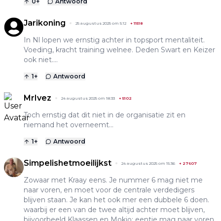
0
+
Antwoord
Jarikoning
25 augustus 2025 om 5:12
+
11518
In Nl lopen we ernstig achter in topsport mentaliteit.
Voeding, kracht training welnee. Deden Swart en Keizer
ook niet....
1
+
Antwoord
MrIvez
24 augustus 2025 om 18:33
+
5102
Toch ernstig dat dit niet in de organisatie zit en
niemand het overneemt...
1
+
Antwoord
Simpelishetmoeilijkst
24 augustus 2025 om 15:36
+
27607
Zowaar met Kraay eens. Je nummer 6 mag niet me
naar voren, en moet voor de centrale verdedigers
blijven staan. Je kan het ook mer een dubbele 6 doen.
waarbij er een van de twee altijd achter moet blijven,
bijvoorbeeld Klaassen en Mokio; eentje mag naar voren