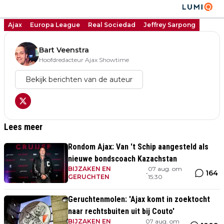
Ajax
Europa League
Real Sociedad
Jeffrey Sarpong
Bart Veenstra
Hoofdredacteur Ajax Showtime
Bekijk berichten van de auteur
Lees meer
Rondom Ajax: Van 't Schip aangesteld als
nieuwe bondscoach Kazachstan
BIJZAKEN EN
07 aug. om
164
•
GERUCHTEN
15:30
Geruchtenmolen: 'Ajax komt in zoektocht
naar rechtsbuiten uit bij Couto'
BIJZAKEN EN
07 aug. om