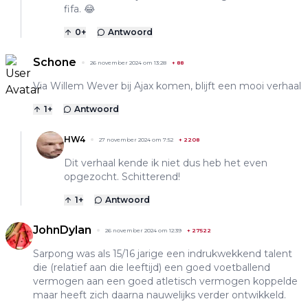
fifa. 😂
0
+
Antwoord
Schone
26 november 2024 om 13:28
+
88
Via Willem Wever bij Ajax komen, blijft een mooi verhaal
1
+
Antwoord
HW4
27 november 2024 om 7:52
+
2208
Dit verhaal kende ik niet dus heb het even
opgezocht. Schitterend!
1
+
Antwoord
JohnDylan
26 november 2024 om 12:39
+
27522
Sarpong was als 15/16 jarige een indrukwekkend talent
die (relatief aan die leeftijd) een goed voetballend
vermogen aan een goed atletisch vermogen koppelde
maar heeft zich daarna nauwelijks verder ontwikkeld.