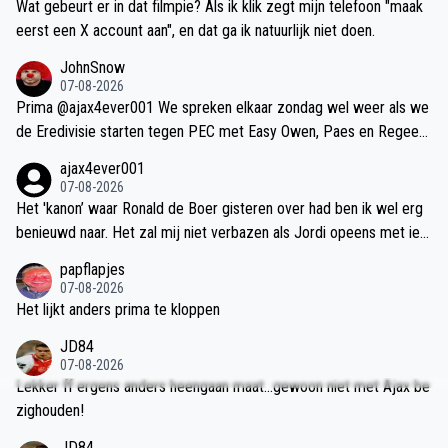
Wat gebeurt er in dat filmpie? Als ik klik zegt mijn telefoon "maak
eerst een X account aan", en dat ga ik natuurlijk niet doen.
JohnSnow
07-08-2026
Prima @ajax4ever001 We spreken elkaar zondag wel weer als we
de Eredivisie starten tegen PEC met Easy Owen, Paes en Regeer i
n de basis.
ajax4ever001
07-08-2026
Het 'kanon’ waar Ronald de Boer gisteren over had ben ik wel erg
benieuwd naar. Het zal mij niet verbazen als Jordi opeens met iem
and komt en daarmee iedereen compleet verrast die wij totaal nie
papflapjes
t verwachten zoals laatst die presentatie van Brandt uit het niets o
07-08-2026
p vrijdagavond. 😅
Het lijkt anders prima te kloppen
JD84
07-08-2026
Lekker ff ergens anders heengaan maat...gewoon niet met Ajax be
zighouden!
JD84