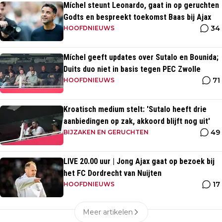
Míchel steunt Leonardo, gaat in op geruchten
Godts en bespreekt toekomst Baas bij Ajax
34
HOOFDNIEUWS
Míchel geeft updates over Sutalo en Bounida;
Duits duo niet in basis tegen PEC Zwolle
71
HOOFDNIEUWS
Kroatisch medium stelt: 'Sutalo heeft drie
aanbiedingen op zak, akkoord blijft nog uit'
49
BIJZAKEN EN GERUCHTEN
LIVE 20.00 uur | Jong Ajax gaat op bezoek bij
het FC Dordrecht van Nuijten
17
HOOFDNIEUWS
Meer artikelen