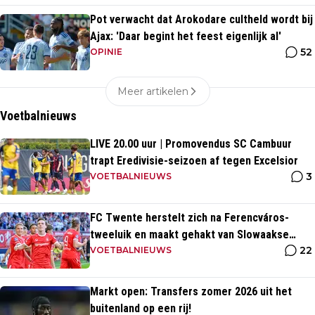
Pot verwacht dat Arokodare cultheld wordt bij
Ajax: 'Daar begint het feest eigenlijk al'
52
OPINIE
Meer artikelen
Voetbalnieuws
LIVE 20.00 uur | Promovendus SC Cambuur
trapt Eredivisie-seizoen af tegen Excelsior
3
VOETBALNIEUWS
FC Twente herstelt zich na Ferencváros-
tweeluik en maakt gehakt van Slowaakse
22
opponent
VOETBALNIEUWS
Markt open: Transfers zomer 2026 uit het
buitenland op een rij!