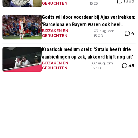
1009
•
GERUCHTEN
15:25
Godts wil door voordeur bij Ajax vertrekken:
'Barcelona en Bayern waren ook heel
BIJZAKEN EN
07 aug. om
serieus'
4
•
GERUCHTEN
15:00
Kroatisch medium stelt: 'Sutalo heeft drie
aanbiedingen op zak, akkoord blijft nog uit'
BIJZAKEN EN
07 aug. om
49
•
GERUCHTEN
12:50