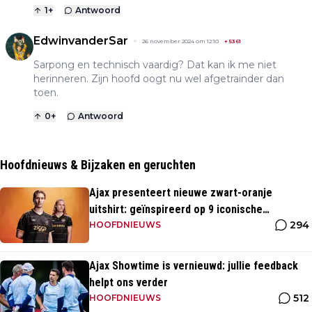
1
+
Antwoord
EdwinvanderSar
26 november 2024 om 12:10
+
5361
Sarpong en technisch vaardig? Dat kan ik me niet
herinneren. Zijn hoofd oogt nu wel afgetrainder dan
toen.
0
+
Antwoord
Hoofdnieuws & Bijzaken en geruchten
Ajax presenteert nieuwe zwart-oranje
uitshirt: geïnspireerd op 9 iconische
294
momenten uit clubhistorie
HOOFDNIEUWS
Ajax Showtime is vernieuwd: jullie feedback
helpt ons verder
512
HOOFDNIEUWS