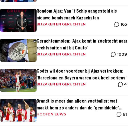
Rondom Ajax: Van 't Schip aangesteld als
nieuwe bondscoach Kazachstan
165
BIJZAKEN EN GERUCHTEN
Geruchtenmolen: 'Ajax komt in zoektocht naar
rechtsbuiten uit bij Couto'
1009
BIJZAKEN EN GERUCHTEN
Godts wil door voordeur bij Ajax vertrekken:
'Barcelona en Bayern waren ook heel serieus'
4
BIJZAKEN EN GERUCHTEN
Brandt is meer dan alleen voetballer: wat
maakt hem zo anders dan de 'gemiddelde'
61
voetballer?
HOOFDNIEUWS