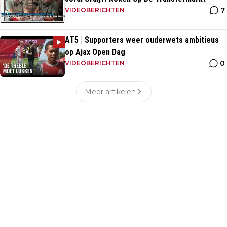
7
VIDEOBERICHTEN
AT5 | Supporters weer ouderwets ambitieus
op Ajax Open Dag
0
VIDEOBERICHTEN
Meer artikelen