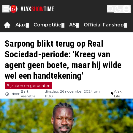
Ajax
Competitie
AS
Official Fanshop
▼
▼
▼
▼
Sarpong blikt terug op Real
Sociedad-periode: 'Kreeg van
agent geen boete, maar hij wilde
wel een handtekening'
Bijzaken en geruchten
Bart
dinsdag, 26 november 2024 om
Ajax
door
Veenstra
11:30
Life