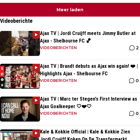
Meer laden
Videoberichte
Ajax TV | Jordi Cruijff meets Jimmy Butler at
Ajax - Shelbourne FC 🏀
2
VIDEOBERICHTEN
Ajax TV | Brandt debuts as Ajax win again! ❤️ |
Highlights Ajax - Shelbourne FC
0
VIDEOBERICHTEN
Ajax TV | Marc ter Stegen's First Interview as
Ajax Goalkeeper 🤍❤️🤍
0
VIDEOBERICHTEN
Kale & Kokkie Official | Kale & Kokkie Zien
Jordi Cruijff Koken Op De Transfermarkt