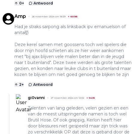
0
+
Antwoord
Amp
26 november 2024 om 18:29
+
45085
Had je straks sarpong als linksback ipv emanuelson of
anita🤯
Deze kerel samen met goossens toch wel spelers die
door mijn hoofd schieten als ze hier weer aankomen
met "bij ajax blijven vele malen beter dan in de jeugd
naar t buitenland". Deze twee werden als grote talenten
gezien, en konden naar leuke clubs in t buitenland maar
kozen te blijven om niet goed genoeg te blijken te zijn
2
+
Antwoord
gi0vanni
27 november 2024 om 12:02
+
9405
Talenten van lang geleden, velen gezien en een
van de meest uitspringende namen is toch wel
Brutil Hose. Of ook grappig, Kerlon heeft hier
door blessures niet gespeeld maar zijn trick was
zo verschrikkelijk OP dat deze is geband door de