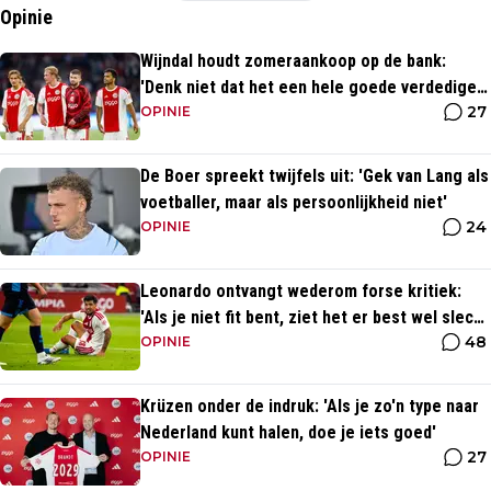
Opinie
Wijndal houdt zomeraankoop op de bank:
'Denk niet dat het een hele goede verdediger
27
is'
OPINIE
De Boer spreekt twijfels uit: 'Gek van Lang als
voetballer, maar als persoonlijkheid niet'
24
OPINIE
Leonardo ontvangt wederom forse kritiek:
'Als je niet fit bent, ziet het er best wel slecht
48
uit'
OPINIE
Krüzen onder de indruk: 'Als je zo'n type naar
Nederland kunt halen, doe je iets goed'
27
OPINIE