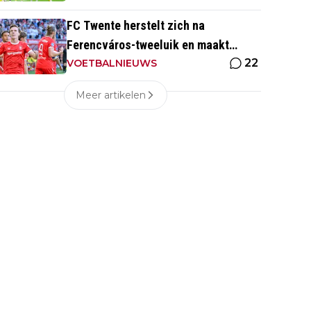
FC Twente herstelt zich na
Ferencváros-tweeluik en maakt
22
gehakt van Slowaakse opponent
VOETBALNIEUWS
Meer artikelen