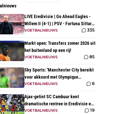
alnieuws
LIVE Eredivisie | Go Ahead Eagles -
Willem II (4-1) | PSV - Fortuna Sittard
335
(0-0)
VOETBALNIEUWS
Markt open: Transfers zomer 2026 uit
het buitenland op een rij!
85
VOETBALNIEUWS
Sky Sports: 'Manchester City bereikt
voor akkoord met Olympique
6
Marseille; Rulli voor twee miljoen
VOETBALNIEUWS
naar Engeland'
Ajax-getint SC Cambuur kent
dramatische rentree in Eredivisie en
19
krijgt pak slaag in eigen huis
VOETBALNIEUWS