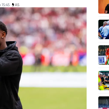
 15:45
AS