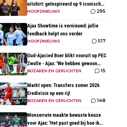
uitshirt: geïnspireerd op 9 iconische
295
momenten uit clubhistorie
HOOFDNIEUWS
Ajax Showtime is vernieuwd: jullie
feedback helpt ons verder
517
HOOFDNIEUWS
Oud-Ajacied Boer blikt vooruit op PEC
Zwolle - Ajax: 'We hebben gewoon
15
weer kans tegen Ajax'
BIJZAKEN EN GERUCHTEN
Markt open: Transfers zomer 2026
Eredivisie op een rij!
148
BIJZAKEN EN GERUCHTEN
Monserrate maakte bewuste keuze
voor Ajax: 'Het past goed bij hoe ik