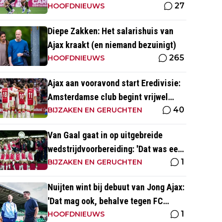
27
naar voetbal kijk’
HOOFDNIEUWS
Diepe Zakken: Het salarishuis van
Ajax kraakt (en niemand bezuinigt)
265
HOOFDNIEUWS
Ajax aan vooravond start Eredivisie:
Amsterdamse club begint vrijwel
40
altijd met zege
BIJZAKEN EN GERUCHTEN
Van Gaal gaat in op uitgebreide
wedstrijdvoorbereiding: 'Dat was een
1
aparte discipline, een ritme'
BIJZAKEN EN GERUCHTEN
Nuijten wint bij debuut van Jong Ajax:
'Dat mag ook, behalve tegen FC
1
Dordrecht'
HOOFDNIEUWS