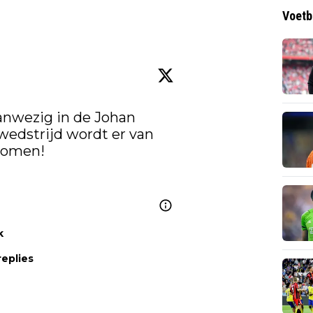
Voetb
anwezig in de Johan 
wedstrijd wordt er van 
omen! 

k
replies