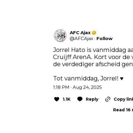
AFC Ajax
@
AFCAjax
·
Follow
Jorrel Hato is vanmiddag a
Cruijff ArenA. Kort voor de 
de verdediger afscheid gen
Tot vanmiddag, Jorrel! ♥️
1:18 PM · Aug 24, 2025
1.1K
Reply
Copy lin
Read 16 