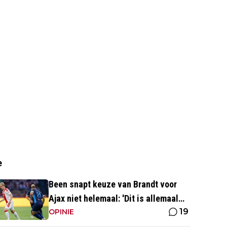
e
Been snapt keuze van Brandt voor
Ajax niet helemaal: 'Dit is allemaal
19
wat makkelijker'
OPINIE