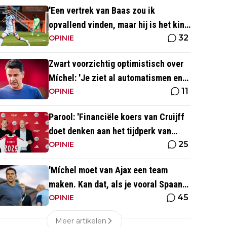
'Een vertrek van Baas zou ik
opvallend vinden, maar hij is het kind
32
van de rekening van de komst van
OPINIE
Blind'
Zwart voorzichtig optimistisch over
Míchel: 'Je ziet al automatismen en
11
patronen terug, maar...'
OPINIE
Parool: 'Financiële koers van Cruijff
doet denken aan het tijdperk van
25
Overmars'
OPINIE
'Míchel moet van Ajax een team
maken. Kan dat, als je vooral Spaans
45
spreekt?'
OPINIE
Meer artikelen