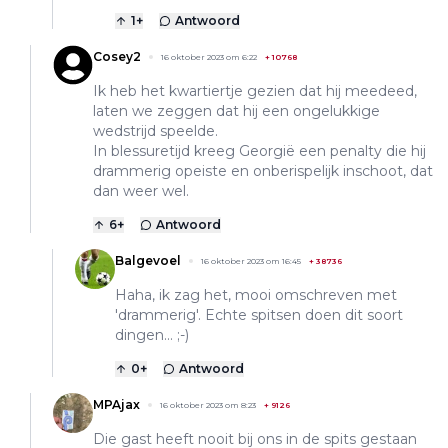
1
+
Antwoord
Cosey2
16 oktober 2023 om 6:22
+
10768
Ik heb het kwartiertje gezien dat hij meedeed,
laten we zeggen dat hij een ongelukkige
wedstrijd speelde.
In blessuretijd kreeg Georgië een penalty die hij
drammerig opeiste en onberispelijk inschoot, dat
dan weer wel.
6
+
Antwoord
Balgevoel
16 oktober 2023 om 16:45
+
38736
Haha, ik zag het, mooi omschreven met
'drammerig'. Echte spitsen doen dit soort
dingen... ;-)
0
+
Antwoord
MPAjax
16 oktober 2023 om 8:23
+
9126
Die gast heeft nooit bij ons in de spits gestaan