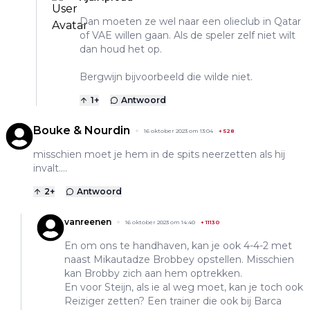
Dan moeten ze wel naar een olieclub in Qatar
of VAE willen gaan. Als de speler zelf niet wilt
dan houd het op.
Bergwijn bijvoorbeeld die wilde niet.
1
+
Antwoord
Bouke & Nourdin
16 oktober 2023 om 13:04
+
528
misschien moet je hem in de spits neerzetten als hij
invalt....
2
+
Antwoord
vanreenen
16 oktober 2023 om 14:40
+
11130
En om ons te handhaven, kan je ook 4-4-2 met
naast Mikautadze Brobbey opstellen. Misschien
kan Brobby zich aan hem optrekken.
En voor Steijn, als ie al weg moet, kan je toch ook
Reiziger zetten? Een trainer die ook bij Barca