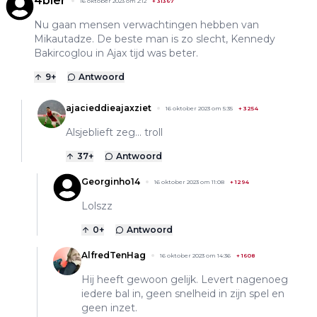
4bier
16 oktober 2023 om 2:12
+
31367
Nu gaan mensen verwachtingen hebben van
Mikautadze. De beste man is zo slecht, Kennedy
Bakircoglou in Ajax tijd was beter.
9
+
Antwoord
ajacieddieajaxziet
16 oktober 2023 om 5:35
+
3254
Alsjeblieft zeg... troll
37
+
Antwoord
Georginho14
16 oktober 2023 om 11:08
+
1294
Lolszz
0
+
Antwoord
AlfredTenHag
16 oktober 2023 om 14:36
+
1608
Hij heeft gewoon gelijk. Levert nagenoeg
iedere bal in, geen snelheid in zijn spel en
geen inzet.