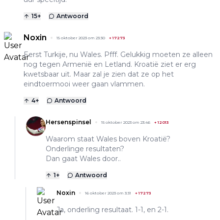
15
+
Antwoord
Noxin
15 oktober 2023 om 23:30
+
17273
Eerst Turkije, nu Wales. Pfff. Gelukkig moeten ze alleen
nog tegen Armenië en Letland. Kroatië ziet er erg
kwetsbaar uit. Maar zal je zien dat ze op het
eindtoermooi weer gaan vlammen.
4
+
Antwoord
Hersenspinsel
15 oktober 2023 om 23:46
+
12013
Waarom staat Wales boven Kroatië?
Onderlinge resultaten?
Dan gaat Wales door..
1
+
Antwoord
Noxin
16 oktober 2023 om 3:31
+
17273
Ja, onderling resultaat. 1-1, en 2-1.