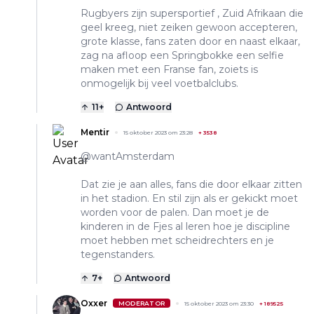
Rugbyers zijn supersportief , Zuid Afrikaan die
geel kreeg, niet zeiken gewoon accepteren,
grote klasse, fans zaten door en naast elkaar,
zag na afloop een Springbokke een selfie
maken met een Franse fan, zoiets is
onmogelijk bij veel voetbalclubs.
11
+
Antwoord
Mentir
15 oktober 2023 om 23:28
+
3538
@wantAmsterdam
Dat zie je aan alles, fans die door elkaar zitten
in het stadion. En stil zijn als er gekickt moet
worden voor de palen. Dan moet je de
kinderen in de Fjes al leren hoe je discipline
moet hebben met scheidrechters en je
tegenstanders.
7
+
Antwoord
Oxxer
MODERATOR
15 oktober 2023 om 23:30
+
189525