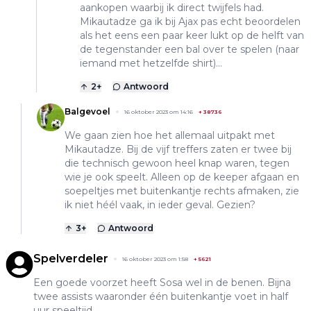
aankopen waarbij ik direct twijfels had.
Mikautadze ga ik bij Ajax pas echt beoordelen
als het eens een paar keer lukt op de helft van
de tegenstander een bal over te spelen (naar
iemand met hetzelfde shirt)...
2
+
Antwoord
Balgevoel
16 oktober 2023 om 14:16
+
38736
We gaan zien hoe het allemaal uitpakt met
Mikautadze. Bij de vijf treffers zaten er twee bij
die technisch gewoon heel knap waren, tegen
wie je ook speelt. Alleen op de keeper afgaan en
soepeltjes met buitenkantje rechts afmaken, zie
ik niet héél vaak, in ieder geval. Gezien?
3
+
Antwoord
Spelverdeler
16 oktober 2023 om 1:58
+
5621
Een goede voorzet heeft Sosa wel in de benen. Bijna
twee assists waaronder één buitenkantje voet in half
uur speeltijd.