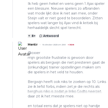
Ik heb geen hekel en wens geen 1 Ajax speler
een blessure. Nieuwe spelers zo afbranden
wat mode lijkt doe ik niet aan mee, onder
Steijn valt er niet goed te beoordelen. Zitten
spelers wat langer bij Ajax vind ik kritiek bij
herhaaldelijk slecht spel terecht.
8
+
Antwoord
Mentir
15 oktober 2023 om 23:51
+
3538
@oxxer
mijn grootste frustratie is gewoon door
spelers als bergwijn die niet presteren gaat de
(onkundige) trainer opstellingen maken om
die spelers in het veld te houden.
Bergwijn heeft ook niks te zoeken op 10. Links
zie ik liefst forbs, indien zet je die rechts als
berghuis niks is zodat je links Godts neerzet.
daar zit ik het meeste mee.
en totaal eens dat je spelers niet op handje