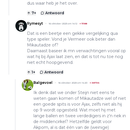
dus waar heb je het over.
7
+
Antwoord
Rymesyt
16 oktober 2023 om 14:12
+
11188
Dat is een beetje een gekke vergelijking qua
type speler. Vond je Vermeer ook beter dan
Mikautadze of?
Daarnaast baseer ik mn verwachtingen vooral op
wat hij bij Ajax laat zien, en dat is tot nu toe nog
niet echt hoopgevend.
1
+
Antwoord
Balgevoel
16 oktober 2023 om 14:20
+
38736
Ik denk dat we onder Steijn niet eens te
weten gaan komen of Mikautadze wel of niet
een goede spits is voor Ajax, zelfs niet als hij
op 9 wordt opgesteld. Wat moet hij met
lange ballen en twee verdedigers in z'n nek in
de middencirkel? Hetzelfde geldt voor
Akpom, al is dat één van de (weinige)