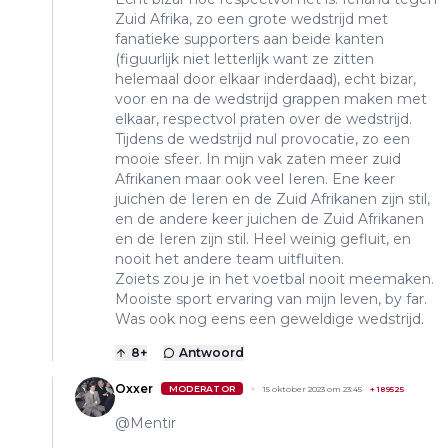
Zuid Afrika, zo een grote wedstrijd met
fanatieke supporters aan beide kanten
(figuurlijk niet letterlijk want ze zitten
helemaal door elkaar inderdaad), echt bizar,
voor en na de wedstrijd grappen maken met
elkaar, respectvol praten over de wedstrijd.
Tijdens de wedstrijd nul provocatie, zo een
mooie sfeer. In mijn vak zaten meer zuid
Afrikanen maar ook veel Ieren. Ene keer
juichen de Ieren en de Zuid Afrikanen zijn stil,
en de andere keer juichen de Zuid Afrikanen
en de Ieren zijn stil. Heel weinig gefluit, en
nooit het andere team uitfluiten.
Zoiets zou je in het voetbal nooit meemaken.
Mooiste sport ervaring van mijn leven, by far.
Was ook nog eens een geweldige wedstrijd.
8
+
Antwoord
Oxxer
MODERATOR
15 oktober 2023 om 23:45
+
189525
@Mentir