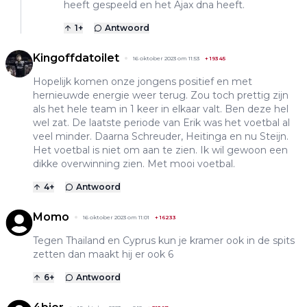
heeft gespeeld en het Ajax dna heeft.
1
+
Antwoord
Kingoffdatoilet
16 oktober 2023 om 11:53
+
19345
Hopelijk komen onze jongens positief en met
hernieuwde energie weer terug. Zou toch prettig zijn
als het hele team in 1 keer in elkaar valt. Ben deze hel
wel zat. De laatste periode van Erik was het voetbal al
veel minder. Daarna Schreuder, Heitinga en nu Steijn.
Het voetbal is niet om aan te zien. Ik wil gewoon een
dikke overwinning zien. Met mooi voetbal.
4
+
Antwoord
Momo
16 oktober 2023 om 11:01
+
16233
Tegen Thailand en Cyprus kun je kramer ook in de spits
zetten dan maakt hij er ook 6
6
+
Antwoord