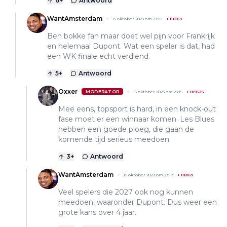
6
+
Antwoord
WantAmsterdam
15 oktober 2023 om 23:10
+
118169
Ben bokke fan maar doet wel pijn voor Frankrijk
en helemaal Dupont. Wat een speler is dat, had
een WK finale echt verdiend.
5
+
Antwoord
Oxxer
MODERATOR
15 oktober 2023 om 23:15
+
189525
Mee eens, topsport is hard, in een knock-out
fase moet er een winnaar komen. Les Blues
hebben een goede ploeg, die gaan de
komende tijd serieus meedoen.
3
+
Antwoord
WantAmsterdam
15 oktober 2023 om 23:17
+
118169
Veel spelers die 2027 ook nog kunnen
meedoen, waaronder Dupont. Dus weer een
grote kans over 4 jaar.