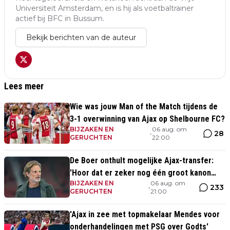
Universiteit Amsterdam, en is hij als voetbaltrainer
actief bij BFC in Bussum.
Bekijk berichten van de auteur
Lees meer
Wie was jouw Man of the Match tijdens de
3-1 overwinning van Ajax op Shelbourne FC?
BIJZAKEN EN
06 aug. om
28
•
GERUCHTEN
22:00
De Boer onthult mogelijke Ajax-transfer:
'Hoor dat er zeker nog één groot kanon
BIJZAKEN EN
06 aug. om
aankomt'
233
•
GERUCHTEN
21:00
'Ajax in zee met topmakelaar Mendes voor
onderhandelingen met PSG over Godts'