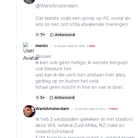
@WantAmsterdam
Dat laatste zoals een groep op AS, vooral als
iets ze niet zint of bij afwijkende meningen.
7
+
Antwoord
Mentir
15 oktober 2023 om 23:33
+
3538
@oxxer
ik ben ook geen heilige, ik wenste bergwijn
ook blessure toe.
wat kan ik die vent niet uitstaan met alles,
gedrag op en buiten het veld
totaal geen inzicht in hoe en wat ie doet.
5
+
Antwoord
WantAmsterdam
15 oktober 2023 om 23:42
+
118169
Ik heb 3 wedstrijden gekeken (in het stadion)
deze WK. Ierland-Zuid Afrika, NZ-Italië en
Ierland-Schotland.
Echt bizar hoe respectvol het is. Ierland tegen