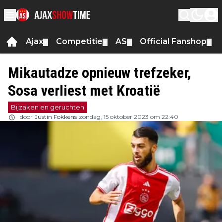
Ajax
Competitie
AS
Official Fanshop
▼
▼
▼
▼
Mikautadze opnieuw trefzeker,
Sosa verliest met Kroatië
Bijzaken en geruchten
door
Justin Fokkens
zondag, 15 oktober 2023 om 22:40