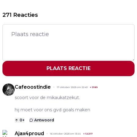
271 Reacties
PLAATS REACTIE
Cafeoostindie
17 oktober 2023 om 22:43
+
3189
scoort voor de mikaukatzekut.
hij moet voor ons gvd goals maken
0
+
Antwoord
Ajax4proud
16 oktober 2023 om 13:44
+
12217