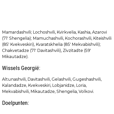
Mamardashvili; Lochoshvili, Kvirkvelia, Kashia, Azarovi
(71' Shengelia); Mamuchashvili, Kochorashvili, Kiteishvili
(85' Kvekveskiri), Kvaratskhelia (85' Mekvabishvili);
Chakvetadze (71' Davitashvili), Zivzitadte (59'
Mikautadze).
Wissels Georgië:
Altunashvili, Davitashvili, Gelashvili, Gugeshashvili,
Kalandadze, Kvekveskiri, Lobjanidze, Loria,
Mekvabishvili, Mikautadze, Shengelia, Volkovi.
Doelpunten: