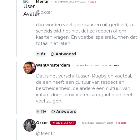
Mentir
15 oktober 2023 om 23:23
+
3538
@oxxer
dan worden veel gele kaarten uit gedeeld, zo
scheids pikt het niet dat ze roepen of om
kaarten vragen. En voetbal spelers kunnen dat
totaal niet laten
6
+
Antwoord
WantAmsterdam
15 oktober 2023 om 23:25
+
118169
Dat is het verschil tussen Rugby en voetbal,
de een heeft een cultuur van respect en
bescheidenheid, de andere een cultuur van
irritant doen, provoceren, arrogantie en heel
veel zuigen.
11
+
Antwoord
Oxxer
MODERATOR
15 oktober 2023 om 23:27
+
189525
@Mentir