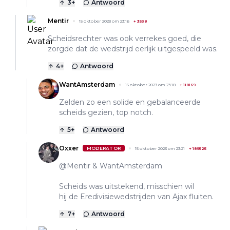
3
+
Antwoord
Mentir
15 oktober 2023 om 23:16
+
3538
Scheidsrechter was ook verrekes goed, die
zorgde dat de wedstrijd eerlijk uitgespeeld was.
4
+
Antwoord
WantAmsterdam
15 oktober 2023 om 23:18
+
118169
Zelden zo een solide en gebalanceerde
scheids gezien, top notch.
5
+
Antwoord
Oxxer
MODERATOR
15 oktober 2023 om 23:21
+
189525
@Mentir & WantAmsterdam
Scheids was uitstekend, misschien wil
hij de Eredivisiewedstrijden van Ajax fluiten.
7
+
Antwoord