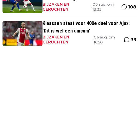
BIJZAKEN EN
06 aug. om
108
•
GERUCHTEN
18:35
Klaassen staat voor 400e duel voor Ajax:
'Dit is wel een unicum'
BIJZAKEN EN
06 aug. om
33
•
GERUCHTEN
16:50