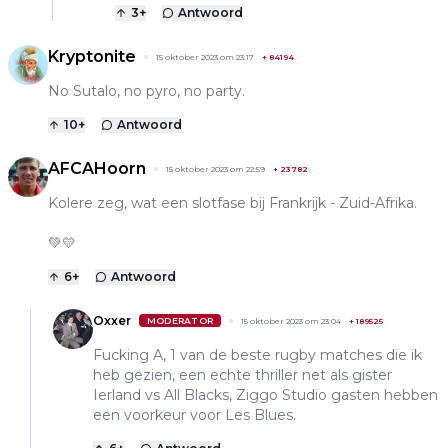
3
+
Antwoord
Kryptonite
15 oktober 2023 om 23:17
+
84194
No Sutalo, no pyro, no party.
10
+
Antwoord
AFCAHoorn
15 oktober 2023 om 22:59
+
23782
Kolere zeg, wat een slotfase bij Frankrijk - Zuid-Afrika.
💚💛
6
+
Antwoord
Oxxer
MODERATOR
15 oktober 2023 om 23:04
+
189525
Fucking A, 1 van de beste rugby matches die ik
heb gezien, een echte thriller net als gister
Ierland vs All Blacks, Ziggo Studio gasten hebben
een voorkeur voor Les Blues.