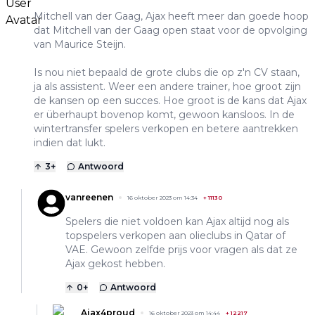
Mitchell van der Gaag, Ajax heeft meer dan goede hoop
dat Mitchell van der Gaag open staat voor de opvolging
van Maurice Steijn.
Is nou niet bepaald de grote clubs die op z'n CV staan,
ja als assistent. Weer een andere trainer, hoe groot zijn
de kansen op een succes. Hoe groot is de kans dat Ajax
er überhaupt bovenop komt, gewoon kansloos. In de
wintertransfer spelers verkopen en betere aantrekken
indien dat lukt.
3
+
Antwoord
vanreenen
16 oktober 2023 om 14:34
+
11130
Spelers die niet voldoen kan Ajax altijd nog als
topspelers verkopen aan olieclubs in Qatar of
VAE. Gewoon zelfde prijs voor vragen als dat ze
Ajax gekost hebben.
0
+
Antwoord
Ajax4proud
16 oktober 2023 om 14:44
+
12217