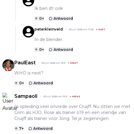
Ik ben d'r ook
0
+
Antwoord
peterkleinveld
03 juli 2026 om 17:26
+
4437
In de blender.
0
+
Antwoord
PaulEast
03 juli 2026 om 13:15
+
10627
WHO is next?
0
+
Antwoord
Sampaoli
03 juli 2026 om 13:13
+
46342
In opleiding veel onvrede over Cruijff. Nu zitten we met
Grim als HJO, Rose als trainer o19 en een vriendje van
Cruijff als trainer voor Jong. Tel je zegeningen.
7
+
Antwoord