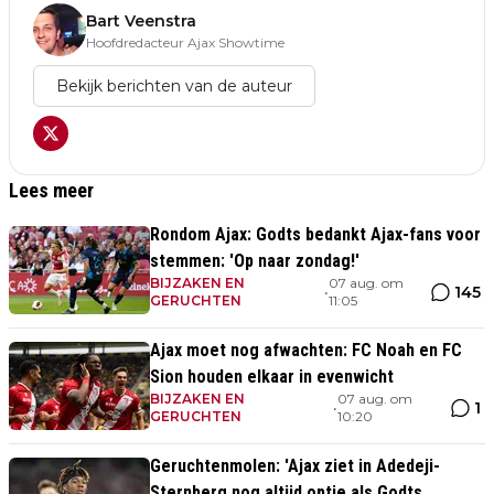
Bart Veenstra
Hoofdredacteur Ajax Showtime
Bekijk berichten van de auteur
Lees meer
Rondom Ajax: Godts bedankt Ajax-fans voor
stemmen: 'Op naar zondag!'
BIJZAKEN EN
07 aug. om
145
•
GERUCHTEN
11:05
Ajax moet nog afwachten: FC Noah en FC
Sion houden elkaar in evenwicht
BIJZAKEN EN
07 aug. om
1
•
GERUCHTEN
10:20
Geruchtenmolen: 'Ajax ziet in Adedeji-
Sternberg nog altijd optie als Godts