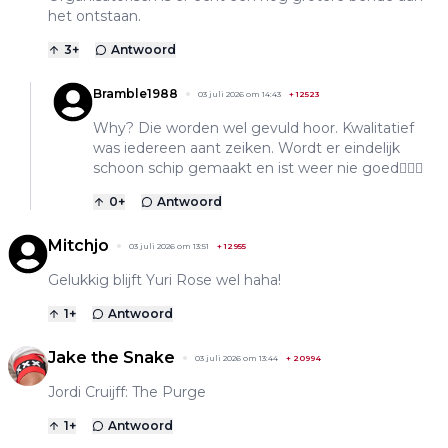
het ontstaan.
3
+
Antwoord
Bramble1988
03 juli 2026 om 14:43
+
12523
Why? Die worden wel gevuld hoor. Kwalitatief
was iedereen aant zeiken. Wordt er eindelijk
schoon schip gemaakt en ist weer nie goed🤷🏻‍♂️
0
+
Antwoord
Mitchjo
03 juli 2026 om 13:51
+
12955
Gelukkig blijft Yuri Rose wel haha!
1
+
Antwoord
Jake the Snake
03 juli 2026 om 13:44
+
20994
Jordi Cruijff: The Purge
1
+
Antwoord