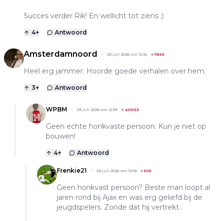
Succes verder Rik! En wellicht tot ziens ;)
4
+
Antwoord
Amsterdamnoord
03 juli 2026 om 12:32
+
11569
Heel erg jammer. Hoorde goede verhalen over hem.
3
+
Antwoord
WPBM
03 juli 2026 om 12:39
+
40092
Geen echte honkvaste persoon. Kun je niet op
bouwen!
4
+
Antwoord
Frenkie21
03 juli 2026 om 13:18
+
503
Geen honkvast persoon? Beste man loopt al
jaren rond bij Ajax en was erg geliefd bij de
jeugdspelers. Zonde dat hij vertrekt..