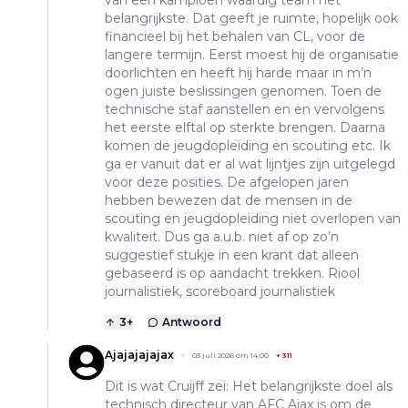
van een kampioen waardig team het
belangrijkste. Dat geeft je ruimte, hopelijk ook
financieel bij het behalen van CL, voor de
langere termijn. Eerst moest hij de organisatie
doorlichten en heeft hij harde maar in m’n
ogen juiste beslissingen genomen. Toen de
technische staf aanstellen en en vervolgens
het eerste elftal op sterkte brengen. Daarna
komen de jeugdopleiding en scouting etc. Ik
ga er vanuit dat er al wat lijntjes zijn uitgelegd
voor deze posities. De afgelopen jaren
hebben bewezen dat de mensen in de
scouting en jeugdopleiding niet overlopen van
kwaliteit. Dus ga a.u.b. niet af op zo’n
suggestief stukje in een krant dat alleen
gebaseerd is op aandacht trekken. Riool
journalistiek, scoreboard journalistiek
3
+
Antwoord
Ajajajajajax
03 juli 2026 om 14:00
+
311
Dit is wat Cruijff zei: Het belangrijkste doel als
technisch directeur van AFC Ajax is om de