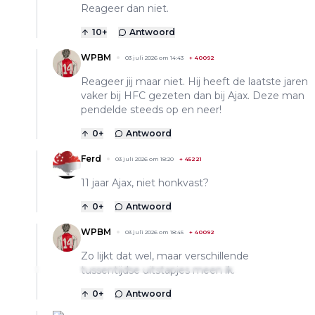
Reageer dan niet.
10
+
Antwoord
WPBM
03 juli 2026 om 14:43
+
40092
Reageer jij maar niet. Hij heeft de laatste jaren
vaker bij HFC gezeten dan bij Ajax. Deze man
pendelde steeds op en neer!
0
+
Antwoord
Ferd
03 juli 2026 om 18:20
+
45221
11 jaar Ajax, niet honkvast?
0
+
Antwoord
WPBM
03 juli 2026 om 18:45
+
40092
Zo lijkt dat wel, maar verschillende
tussentijdse uitstapjes meen ik.
0
+
Antwoord