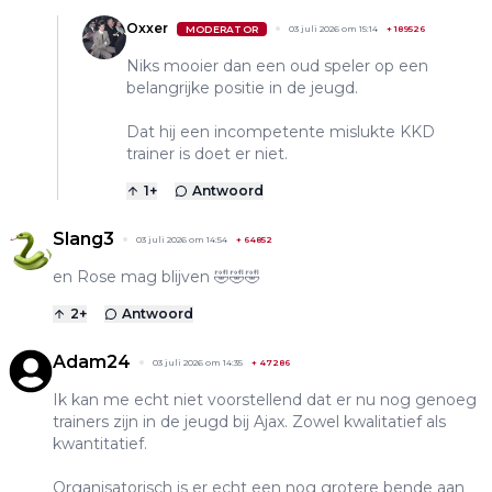
Oxxer
MODERATOR
03 juli 2026 om 15:14
+
189526
Niks mooier dan een oud speler op een
belangrijke positie in de jeugd.
Dat hij een incompetente mislukte KKD
trainer is doet er niet.
1
+
Antwoord
Slang3
03 juli 2026 om 14:54
+
64852
en Rose mag blijven 🤣🤣🤣
2
+
Antwoord
Adam24
03 juli 2026 om 14:35
+
47286
Ik kan me echt niet voorstellend dat er nu nog genoeg
trainers zijn in de jeugd bij Ajax. Zowel kwalitatief als
kwantitatief.
Organisatorisch is er echt een nog grotere bende aan