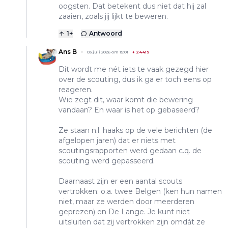
oogsten. Dat betekent dus niet dat hij zal
zaaien, zoals jij lijkt te beweren.
1
+
Antwoord
Ans B
03 juli 2026 om 15:01
+
24419
Dit wordt me nét iets te vaak gezegd hier
over de scouting, dus ik ga er toch eens op
reageren.
Wie zegt dit, waar komt die bewering
vandaan? En waar is het op gebaseerd?
Ze staan n.l. haaks op de vele berichten (de
afgelopen jaren) dat er niets met
scoutingsrapporten werd gedaan c.q. de
scouting werd gepasseerd.
Daarnaast zijn er een aantal scouts
vertrokken: o.a. twee Belgen (ken hun namen
niet, maar ze werden door meerderen
geprezen) en De Lange. Je kunt niet
uitsluiten dat zij vertrokken zijn omdát ze