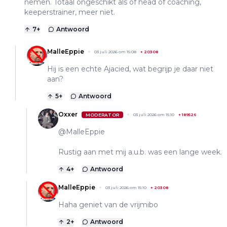
nemen. Totaal ongeschikt als of head of coaching,
keeperstrainer, meer niet.
7
+
Antwoord
MalleEppie
03 juli 2026 om 15:08
+
20308
Hij is een echte Ajacied, wat begrijp je daar niet
aan?
5
+
Antwoord
Oxxer
MODERATOR
03 juli 2026 om 15:10
+
189526
@MalleEppie
Rustig aan met mij a.u.b. was een lange week.
4
+
Antwoord
MalleEppie
03 juli 2026 om 15:10
+
20308
Haha geniet van de vrijmibo
2
+
Antwoord