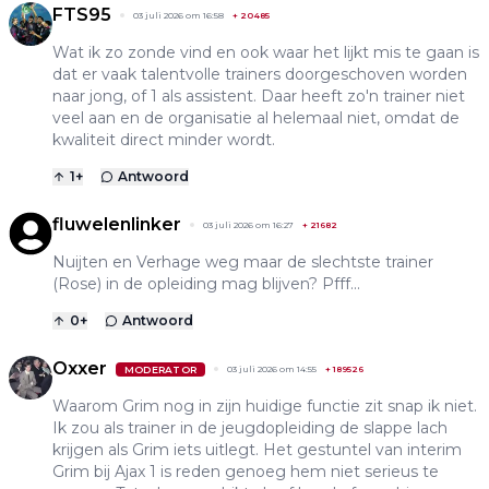
FTS95
03 juli 2026 om 16:58
+
20485
Wat ik zo zonde vind en ook waar het lijkt mis te gaan is
dat er vaak talentvolle trainers doorgeschoven worden
naar jong, of 1 als assistent. Daar heeft zo'n trainer niet
veel aan en de organisatie al helemaal niet, omdat de
kwaliteit direct minder wordt.
1
+
Antwoord
fluwelenlinker
03 juli 2026 om 16:27
+
21682
Nuijten en Verhage weg maar de slechtste trainer
(Rose) in de opleiding mag blijven? Pfff...
0
+
Antwoord
Oxxer
MODERATOR
03 juli 2026 om 14:55
+
189526
Waarom Grim nog in zijn huidige functie zit snap ik niet.
Ik zou als trainer in de jeugdopleiding de slappe lach
krijgen als Grim iets uitlegt. Het gestuntel van interim
Grim bij Ajax 1 is reden genoeg hem niet serieus te