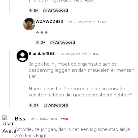
(Hervormingen door heel Ajax)
6
+
Antwoord
WZAWZDB33
03 juli 2026 om 14:47
+
7839
🔥🔥🔥
0
+
Antwoord
Bramble1988
03 juli 2026 om 14:46
+
12523
Ja gek he, hij moet de organisatie aan de
beademing leggen en dan sneuvelen er mensen,
tjah..
Noem eens 1 of 2 mensen die de organisatje
verlaten hebben die goed gepresteerd hebben?
0
+
Antwoord
Biss
03 juli 2026 om 12:43
+
17952
Ambitieuze jongen, dan is het een logische stap als je
zo’n kans krijgt.