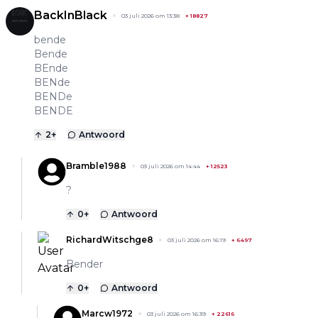
BackInBlack
03 juli 2026 om 13:38
+
18827
bende
Bende
BEnde
BENde
BENDe
BENDE
2
+
Antwoord
Bramble1988
03 juli 2026 om 14:44
+
12523
?
0
+
Antwoord
RichardWitschge8
03 juli 2026 om 16:19
+
6497
Bender
0
+
Antwoord
Marcw1972
03 juli 2026 om 16:39
+
22616