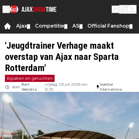
Ajax
Competitie
AS
Official Fanshop
▼
▼
▼
▼
'Jeugdtrainer Verhage maakt
overstap van Ajax naar Sparta
Rotterdam'
Bijzaken en geruchten
Bart
vrijdag, 03 juli 2026 om
Voetbal
door
Veenstra
12:25
Internationa