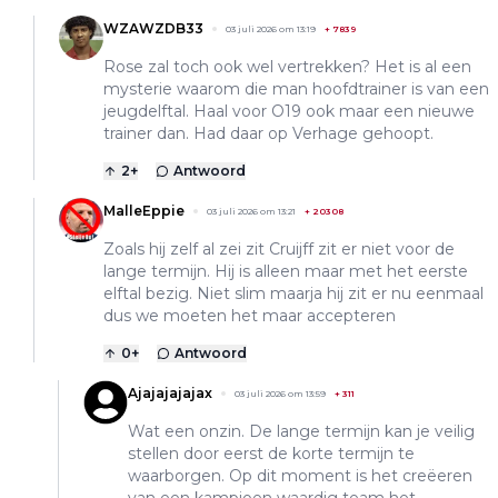
WZAWZDB33
03 juli 2026 om 13:19
+
7839
Rose zal toch ook wel vertrekken? Het is al een
mysterie waarom die man hoofdtrainer is van een
jeugdelftal. Haal voor O19 ook maar een nieuwe
trainer dan. Had daar op Verhage gehoopt.
2
+
Antwoord
MalleEppie
03 juli 2026 om 13:21
+
20308
Zoals hij zelf al zei zit Cruijff zit er niet voor de
lange termijn. Hij is alleen maar met het eerste
elftal bezig. Niet slim maarja hij zit er nu eenmaal
dus we moeten het maar accepteren
0
+
Antwoord
Ajajajajajax
03 juli 2026 om 13:59
+
311
Wat een onzin. De lange termijn kan je veilig
stellen door eerst de korte termijn te
waarborgen. Op dit moment is het creëeren