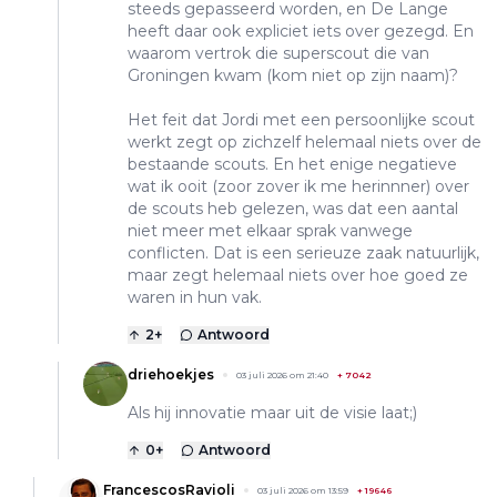
steeds gepasseerd worden, en De Lange
heeft daar ook expliciet iets over gezegd. En
waarom vertrok die superscout die van
Groningen kwam (kom niet op zijn naam)?
Het feit dat Jordi met een persoonlijke scout
werkt zegt op zichzelf helemaal niets over de
bestaande scouts. En het enige negatieve
wat ik ooit (zoor zover ik me herinnner) over
de scouts heb gelezen, was dat een aantal
niet meer met elkaar sprak vanwege
conflicten. Dat is een serieuze zaak natuurlijk,
maar zegt helemaal niets over hoe goed ze
waren in hun vak.
2
+
Antwoord
driehoekjes
03 juli 2026 om 21:40
+
7042
Als hij innovatie maar uit de visie laat;)
0
+
Antwoord
FrancescosRavioli
03 juli 2026 om 13:59
+
19646