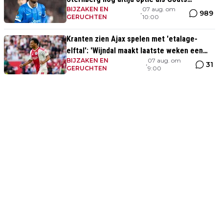
BIJZAKEN EN
07 aug. om
vertrekt'
989
•
GERUCHTEN
10:00
Kranten zien Ajax spelen met 'etalage-
elftal': 'Wijndal maakt laatste weken een
BIJZAKEN EN
07 aug. om
prima indruk'
31
•
GERUCHTEN
9:00