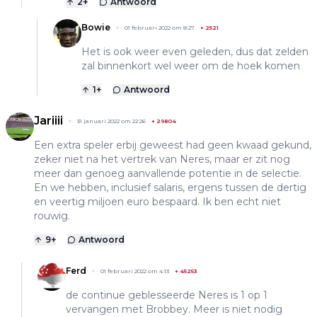
2
+
Antwoord
Bowie
01 februari 2022 om 8:27
+
2521
Het is ook weer even geleden, dus dat zelden
zal binnenkort wel weer om de hoek komen
1
+
Antwoord
Jariiii
31 januari 2022 om 22:26
+
29804
Een extra speler erbij geweest had geen kwaad gekund,
zeker niet na het vertrek van Neres, maar er zit nog
meer dan genoeg aanvallende potentie in de selectie.
En we hebben, inclusief salaris, ergens tussen de dertig
en veertig miljoen euro bespaard. Ik ben echt niet
rouwig.
9
+
Antwoord
Ferd
01 februari 2022 om 4:13
+
45253
de continue geblesseerde Neres is 1 op 1
vervangen met Brobbey. Meer is niet nodig