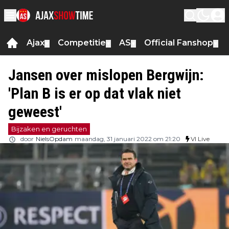
Ajax
Competitie
AS
Official Fanshop
▼
▼
▼
▼
Jansen over mislopen Bergwijn:
'Plan B is er op dat vlak niet
geweest'
Bijzaken en geruchten
door
NielsOpdam
maandag, 31 januari 2022 om 21:20
VI Live