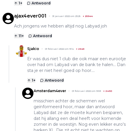
1
+
Antwoord
ajax4ever001
31 januari 2022 om 23:25
+
25944
Ach jongens we hebben altijd nog Labyad joh
11
+
Antwoord
Sjakio
01 februari 2022 om 9:14
+
2643
Er was dus niet 1 club die ook maar een eurootje
over had om Labyad van de bank te halen... Dan
sta je er niet heel goed op hoor....
1
+
Antwoord
Amsterdam4ever
01 februari 2022 om 9:59
+
2490
misschien achter de schermen wel
geïnformeerd hoor, maar dan antwoord
Labyad dat ze de moeite kunnen besparen,
dat hij allang een deal heeft voor komende
zomer in de woestijn. Nog even lekker euro's
harken XL. Die zit echt niet te wachten op