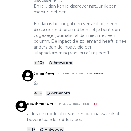
discussiëren....
En ja.... dan kan je daarover natuurlijk een
mening hebben.
En dan is het nogal een verschil of je een
discussiërend forumlid bent of je bent een
zogezegd journalist al dan niet met een
column. De inpact die zo iemand heeft is heel
anders dan de inpact die een
uitspraak/mening van jou of mij heeft....
13
+
Antwoord
Johan4ever
01 februari 2022 om 00:41
+
10914
👍
1
+
Antwoord
southmokum
01 februari 2022 om 00:02
+
284
aldus de moderator van een pagina waar ik al
bovenstaande roddels lees
1
+
Antwoord