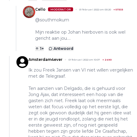
Cello
MODERATOR
01 februari 2022 om 00:20
+
57333
@southmokum
Mijn reaktie op Johan hierboven is ook wel
gericht aan jou....
1
+
Antwoord
Amsterdam4ever
01 februari 2022 om 10:07
+
2490
Ik zou Freek Jansen van VI niet willen vergelijken
met de Telegraaf.
Ten aanzien van Delgado, die is gehuurd voor
Jong Ajax, dat interesseert een hoop van die
gasten zich niet. Freek laat ook meermaals
weten dat focus volledig op het eerste ligt, die
zegt ook gewoon duidelijk dat hij geen idee wat
er in de jeugd rondloopt, zolang die niet bij het
eerste geweest zijn, of nog niet gespeeld
hebben tegen zijn grote liefde De Graafschap,