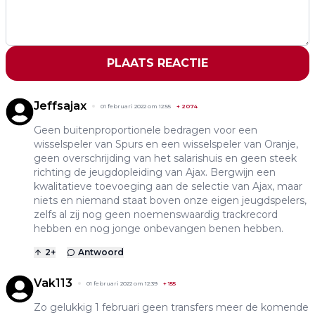
PLAATS REACTIE
Jeffsajax
01 februari 2022 om 12:55
+
2074
Geen buitenproportionele bedragen voor een
wisselspeler van Spurs en een wisselspeler van Oranje,
geen overschrijding van het salarishuis en geen steek
richting de jeugdopleiding van Ajax. Bergwijn een
kwalitatieve toevoeging aan de selectie van Ajax, maar
niets en niemand staat boven onze eigen jeugdspelers,
zelfs al zij nog geen noemenswaardig trackrecord
hebben en nog jonge onbevangen benen hebben.
2
+
Antwoord
Vak113
01 februari 2022 om 12:39
+
155
Zo gelukkig 1 februari geen transfers meer de komende