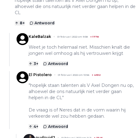
hopelijk staan talenten als V Axel Dongen nu op,
alhoewel die ons natuurlijk niet verder gaan helpen in de
CL
8
+
Antwoord
KaleBalzak
01 februari 2022 om 9:38
+
1778
Weet je toch helemaal niet. Misschien knalt die
jongen wel omhoog als hij vertrouwen krijgt
3
+
Antwoord
El Pistolero
01 februari 2022 om 10:56
+
4932
"hopelijk staan talenten als V Axel Dongen nu op,
alhoewel die ons natuurlijk niet verder gaan
helpen in de CL"
De vraag is of Neres dat in de vorm waarin hij
verkeerde wel zou hebben gedaan.
4
+
Antwoord
oudzuid2
01 februari 2022 om 11:21
+
7345