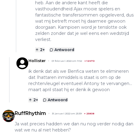
heb. Aan de andere kant heeft die
vasthoudendheid Ajax mooie spelers en
fantastische transfersommen opgeleverd, dus
wat mij betreft moet hij daarmee gewoon
doorgaan. Kampioen word je tenslotte ook
zelden zonder dat je wel eens een wedstrijd
verliest.
2
+
Antwoord
Hollister
01 februari 2022 om 11:52
+
12670
ik denk dat als we Benfica weten te elimineren
dat Ihattaren inmiddels is staat is om op de
rechtervleugel eventueel Antony te vervangen...
maart april staat hij er denk ik gewoon
2
+
Antwoord
RuffRhythim
31 januari 2022 om 23:39
+
25808
Ja wat precies hadden we dan nu nog verder nodig dan
wat we nu al niet hebben?