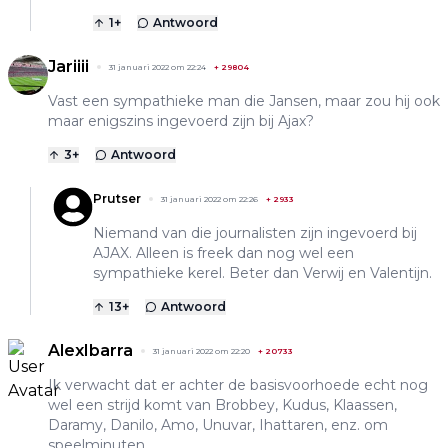
1
+
Antwoord
Jariiii
31 januari 2022 om 22:24
+
29804
Vast een sympathieke man die Jansen, maar zou hij ook
maar enigszins ingevoerd zijn bij Ajax?
3
+
Antwoord
Prutser
31 januari 2022 om 22:26
+
2933
Niemand van die journalisten zijn ingevoerd bij
AJAX. Alleen is freek dan nog wel een
sympathieke kerel. Beter dan Verwij en Valentijn.
13
+
Antwoord
AlexIbarra
31 januari 2022 om 22:20
+
20733
Ik verwacht dat er achter de basisvoorhoede echt nog
wel een strijd komt van Brobbey, Kudus, Klaassen,
Daramy, Danilo, Amo, Unuvar, Ihattaren, enz. om
speelminuten.