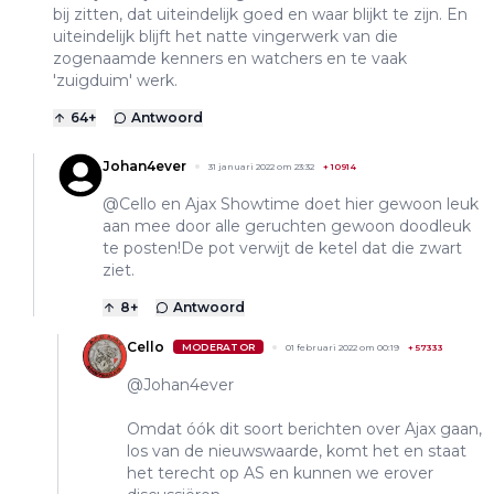
bij zitten, dat uiteindelijk goed en waar blijkt te zijn. En
uiteindelijk blijft het natte vingerwerk van die
zogenaamde kenners en watchers en te vaak
'zuigduim' werk.
64
+
Antwoord
Johan4ever
31 januari 2022 om 23:32
+
10914
@Cello en Ajax Showtime doet hier gewoon leuk
aan mee door alle geruchten gewoon doodleuk
te posten!De pot verwijt de ketel dat die zwart
ziet.
8
+
Antwoord
Cello
MODERATOR
01 februari 2022 om 00:19
+
57333
@Johan4ever
Omdat óók dit soort berichten over Ajax gaan,
los van de nieuwswaarde, komt het en staat
het terecht op AS en kunnen we erover