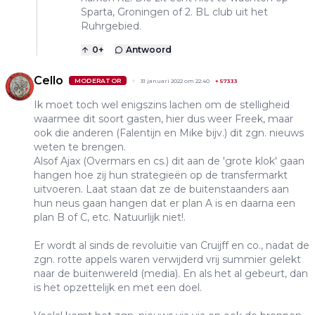
Sparta, Groningen of 2. BL club uit het
Ruhrgebied.
0
+
Antwoord
Cello
MODERATOR
31 januari 2022 om 22:40
+
57333
Ik moet toch wel enigszins lachen om de stelligheid
waarmee dit soort gasten, hier dus weer Freek, maar
ook die anderen (Falentijn en Mike bijv.) dit zgn. nieuws
weten te brengen.
Alsof Ajax (Overmars en cs.) dit aan de 'grote klok' gaan
hangen hoe zij hun strategieën op de transfermarkt
uitvoeren. Laat staan dat ze de buitenstaanders aan
hun neus gaan hangen dat er plan A is en daarna een
plan B of C, etc. Natuurlijk niet!.
Er wordt al sinds de revoluitie van Cruijff en co., nadat de
zgn. rotte appels waren verwijderd vrij summier gelekt
naar de buitenwereld (media). En als het al gebeurt, dan
is het opzettelijk en met een doel.