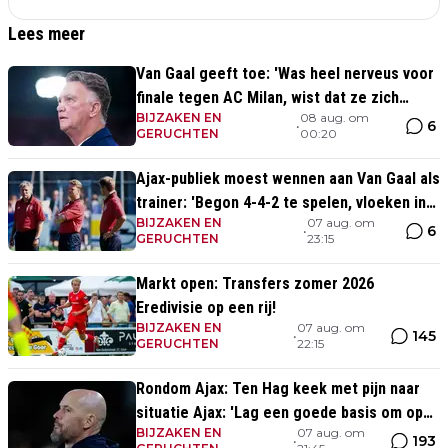
Lees meer
Van Gaal geeft toe: 'Was heel nerveus voor
finale tegen AC Milan, wist dat ze zich
BIJZAKEN EN
08 aug. om
zouden aanpassen'
6
•
GERUCHTEN
00:20
Ajax-publiek moest wennen aan Van Gaal als
trainer: 'Begon 4-4-2 te spelen, vloeken in
BIJZAKEN EN
07 aug. om
de kerk'
6
•
GERUCHTEN
23:15
Markt open: Transfers zomer 2026
Eredivisie op een rij!
BIJZAKEN EN
07 aug. om
145
•
GERUCHTEN
22:15
Rondom Ajax: Ten Hag keek met pijn naar
situatie Ajax: 'Lag een goede basis om op
BIJZAKEN EN
07 aug. om
voort te borduren'
193
•