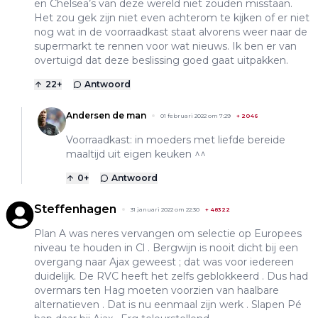
en Chelsea’s van deze wereld niet zouden misstaan.
Het zou gek zijn niet even achterom te kijken of er niet
nog wat in de voorraadkast staat alvorens weer naar de
supermarkt te rennen voor wat nieuws. Ik ben er van
overtuigd dat deze beslissing goed gaat uitpakken.
22
+
Antwoord
Andersen de man
01 februari 2022 om 7:29
+
2046
Voorraadkast: in moeders met liefde bereide
maaltijd uit eigen keuken ^^
0
+
Antwoord
Steffenhagen
31 januari 2022 om 22:30
+
48322
Plan A was neres vervangen om selectie op Europees
niveau te houden in Cl . Bergwijn is nooit dicht bij een
overgang naar Ajax geweest ; dat was voor iedereen
duidelijk. De RVC heeft het zelfs geblokkeerd . Dus had
overmars ten Hag moeten voorzien van haalbare
alternatieven . Dat is nu eenmaal zijn werk . Slapen Pé