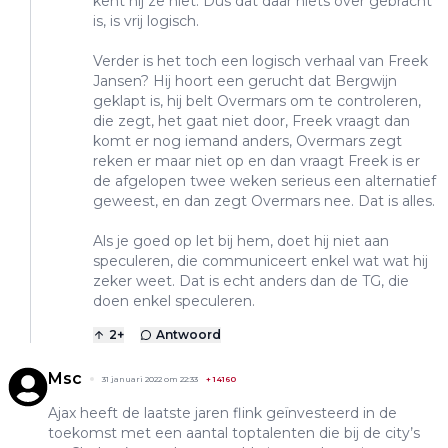
kent hij ze niet. Dus dat daar niets over gebracht
is, is vrij logisch.
Verder is het toch een logisch verhaal van Freek
Jansen? Hij hoort een gerucht dat Bergwijn
geklapt is, hij belt Overmars om te controleren,
die zegt, het gaat niet door, Freek vraagt dan
komt er nog iemand anders, Overmars zegt
reken er maar niet op en dan vraagt Freek is er
de afgelopen twee weken serieus een alternatief
geweest, en dan zegt Overmars nee. Dat is alles.
Als je goed op let bij hem, doet hij niet aan
speculeren, die communiceert enkel wat wat hij
zeker weet. Dat is echt anders dan de TG, die
doen enkel speculeren.
2
+
Antwoord
Msc
31 januari 2022 om 22:33
+
14160
Ajax heeft de laatste jaren flink geïnvesteerd in de
toekomst met een aantal toptalenten die bij de city’s