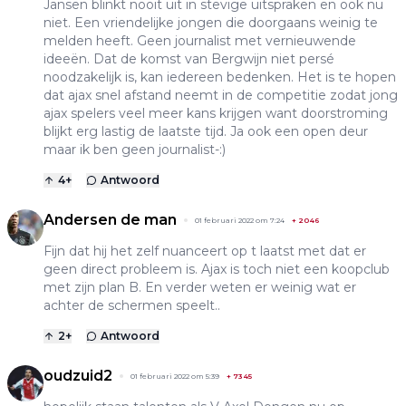
Jansen blinkt nooit uit in stevige uitspraken en ook nu
niet. Een vriendelijke jongen die doorgaans weinig te
melden heeft. Geen journalist met vernieuwende
ideeën. Dat de komst van Bergwijn niet persé
noodzakelijk is, kan iedereen bedenken. Het is te hopen
dat ajax snel afstand neemt in de competitie zodat jong
ajax spelers veel meer kans krijgen want doorstroming
blijkt erg lastig de laatste tijd. Ja ook een open deur
maar ik ben geen journalist-:)
4
+
Antwoord
Andersen de man
01 februari 2022 om 7:24
+
2046
Fijn dat hij het zelf nuanceert op t laatst met dat er
geen direct probleem is. Ajax is toch niet een koopclub
met zijn plan B. En verder weten er weinig wat er
achter de schermen speelt..
2
+
Antwoord
oudzuid2
01 februari 2022 om 5:39
+
7345