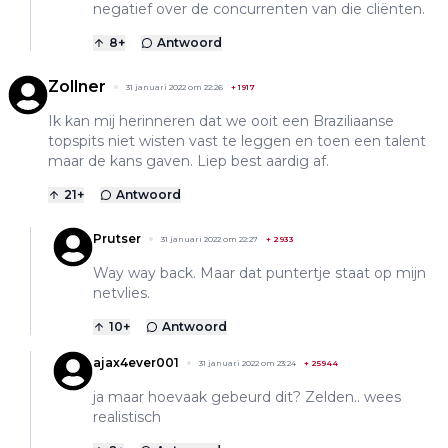
negatief over de concurrenten van die cliënten.
8
+
Antwoord
Zollner
31 januari 2022 om 22:26
+
1917
Ik kan mij herinneren dat we ooit een Braziliaanse
topspits niet wisten vast te leggen en toen een talent
maar de kans gaven. Liep best aardig af.
21
+
Antwoord
Prutser
31 januari 2022 om 22:27
+
2933
Way way back. Maar dat puntertje staat op mijn
netvlies.
10
+
Antwoord
ajax4ever001
31 januari 2022 om 23:24
+
25944
ja maar hoevaak gebeurd dit? Zelden.. wees
realistisch