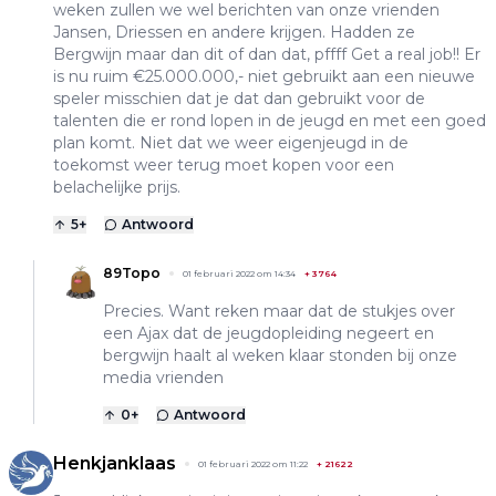
weken zullen we wel berichten van onze vrienden
Jansen, Driessen en andere krijgen. Hadden ze
Bergwijn maar dan dit of dan dat, pffff Get a real job!! Er
is nu ruim €25.000.000,- niet gebruikt aan een nieuwe
speler misschien dat je dat dan gebruikt voor de
talenten die er rond lopen in de jeugd en met een goed
plan komt. Niet dat we weer eigenjeugd in de
toekomst weer terug moet kopen voor een
belachelijke prijs.
5
+
Antwoord
89Topo
01 februari 2022 om 14:34
+
3764
Precies. Want reken maar dat de stukjes over
een Ajax dat de jeugdopleiding negeert en
bergwijn haalt al weken klaar stonden bij onze
media vrienden
0
+
Antwoord
Henkjanklaas
01 februari 2022 om 11:22
+
21622