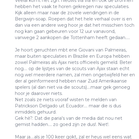
Veelal komt het zgn. nieuws via via en ook de bronnen
hebben het vaak te horen gekregen nav speculaties.
Kijk alleen maar naar de zovele wendingen in de
Bergwijn-soap. Roepen dat het hele verhaal over is en
dan via een andere weg hoor je dat het misschien toch
nog kan gaan gebeuren voor 12 uur vanavond,
vanwege 2 aankopen die Tottenham heeft gedaan.....
Je hoort geruchten mbt ene Giovani van Palmeiras,
maar buiten speculaties in Brazilie en Europa hebben
zowel Palmeiras als Ajax niets officieels gemeld. Beter
nog.... op de lijstjes van de scouts van Ajax staan echt
nog wel meerdere namen, zal men ongetwijfeld her en
der al geïnformeerd hebben naar Zuid Amerikaanse
spelers (al dan niet via die scouts)....maar gek genoeg
hoor je daarover niets.
Net zoals ze niets vooraf wisten te melden van
Patrickson Delgado uit Ecuador.... maar die is dus
inmiddels gehuurd.
Gek hè?. Dat die paria's van de media dat nou net
gemist hadden.... zo goed zijn ze dus!. Niet!.
Maar ja....als je 100 keer gokt, zal er heus wel eens wat