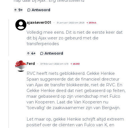
hap daar bij Ajax . Erg teleurstellend
9
+
Antwoord
ajax4ever001
31 januari 2022 om 23:23
+
25944
Volledig mee eens. Dit is niet de eerste keer dat
dit bij Ajax weer zo gebeurd met die
transferperiodes
4
+
Antwoord
Ferd
01 februari 2022 om 4:13
+
45253
RVC heeft niets geblokkeerd. Gekke Henkie
Spaan suggereerde dat de financieel directeur
van Ajax de transfer blokkeerde, niet de RVC. En
Gekke Henkie deed dat niet gebaseerd op feiten,
maar gebaseerd op zijn vriendschap met Fulco
van Kooperen. Laat die Van Kooperen nu
'toevallig' de zaakwaarnemer zijn van Bergwijn.
Let maar op, gekke Henkie schrijft altijd extreem
positief over de cliënten van Fulco van K, en