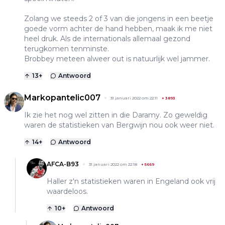
Zolang we steeds 2 of 3 van die jongens in een beetje
goede vorm achter de hand hebben, maak ik me niet
heel druk. Als de internationals allemaal gezond
terugkomen tenminste.
Brobbey meteen alweer out is natuurlijk wel jammer.
13
+
Antwoord
Markopantelic007
31 januari 2022 om 22:11
+
3893
Ik zie het nog wel zitten in die Daramy. Zo geweldig
waren de statistieken van Bergwijn nou ook weer niet.
14
+
Antwoord
AFCA-B93
31 januari 2022 om 22:18
+
5669
Haller z'n statistieken waren in Engeland ook vrij
waardeloos.
10
+
Antwoord