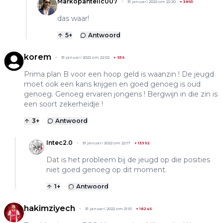
Markopantelic007
31 januari 2022 om 22:20
+
3893
das waar!
5
+
Antwoord
korem
31 januari 2022 om 22:02
+
936
Prima plan B voor een hoop geld is waanzin ! De jeugd
moet ook een kans krijgen en goed genoeg is oud
genoeg. Genoeg ervaren jongens ! Bergwijn in die zin is
een soort zekerheidje !
3
+
Antwoord
Intec2.0
31 januari 2022 om 22:17
+
13392
Dat is het probleem bij de jeugd op die posities
niet goed genoeg op dit moment.
1
+
Antwoord
hakimziyech
31 januari 2022 om 21:51
+
18246