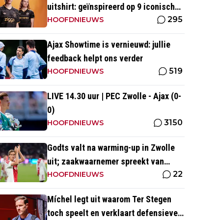
uitshirt: geïnspireerd op 9 iconische
295
momenten uit clubhistorie
HOOFDNIEUWS
Ajax Showtime is vernieuwd: jullie
feedback helpt ons verder
519
HOOFDNIEUWS
LIVE 14.30 uur | PEC Zwolle - Ajax (0-
0)
3150
HOOFDNIEUWS
Godts valt na warming-up in Zwolle
uit; zaakwaarnemer spreekt van
22
'overbelasting'
HOOFDNIEUWS
Míchel legt uit waarom Ter Stegen
toch speelt en verklaart defensieve