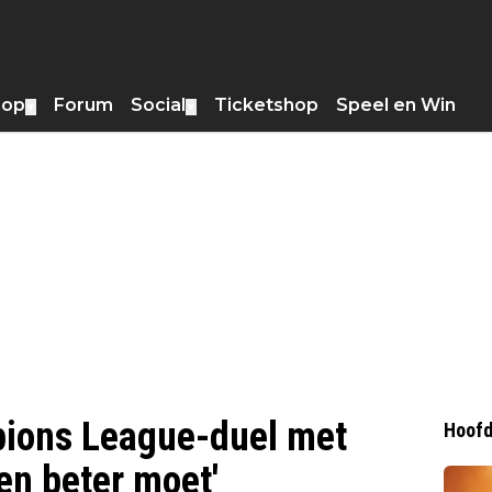
hop
Forum
Social
Ticketshop
Speel en Win
▼
▼
mpions League-duel met
Hoofd
sen beter moet'