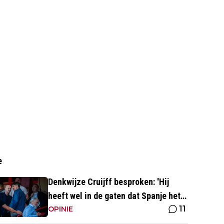
e
Denkwijze Cruijff besproken: 'Hij
heeft wel in de gaten dat Spanje het
11
hoogste is in het voetbal'
OPINIE