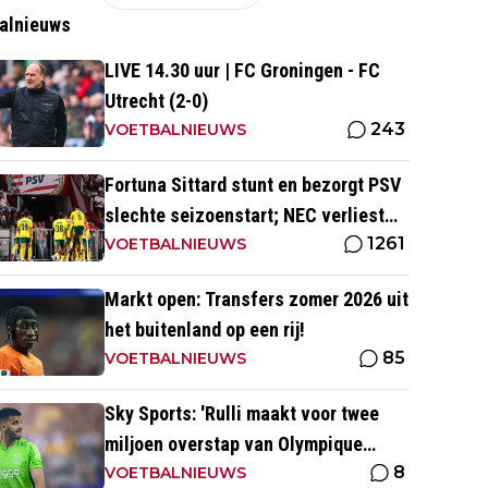
alnieuws
LIVE 14.30 uur | FC Groningen - FC
Utrecht (2-0)
243
VOETBALNIEUWS
Fortuna Sittard stunt en bezorgt PSV
slechte seizoenstart; NEC verliest
1261
ondanks assist Tadic
VOETBALNIEUWS
Markt open: Transfers zomer 2026 uit
het buitenland op een rij!
85
VOETBALNIEUWS
Sky Sports: 'Rulli maakt voor twee
miljoen overstap van Olympique
8
Marseille naar Manchester City'
VOETBALNIEUWS