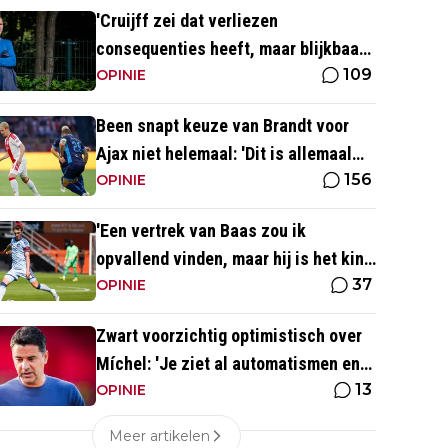
'Cruijff zei dat verliezen
consequenties heeft, maar blijkbaar
109
niet voor de trainer van Ajax 1'
OPINIE
Been snapt keuze van Brandt voor
Ajax niet helemaal: 'Dit is allemaal
156
wat makkelijker'
OPINIE
'Een vertrek van Baas zou ik
opvallend vinden, maar hij is het kind
37
van de rekening van de komst van
OPINIE
Blind'
Zwart voorzichtig optimistisch over
Míchel: 'Je ziet al automatismen en
13
patronen terug, maar...'
OPINIE
Meer artikelen