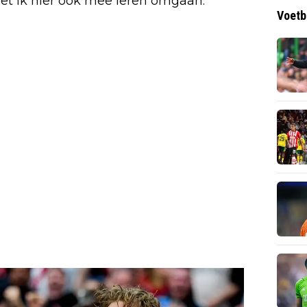
et ik hier ook mee leren omgaan.'
Voetb