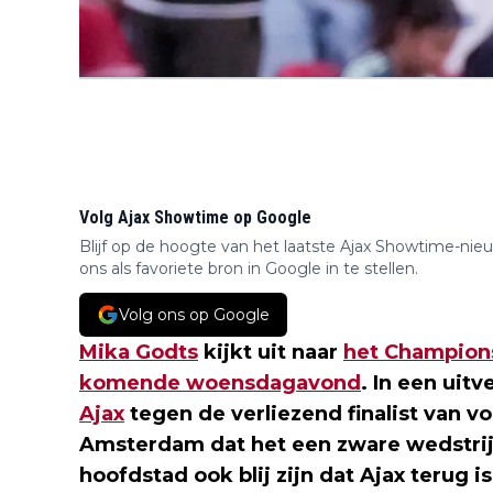
Volg Ajax Showtime op Google
Blijf op de hoogte van het laatste Ajax Showtime-nie
ons als favoriete bron in Google in te stellen.
Volg ons op Google
Mika Godts
kijkt uit naar
het Champions
komende woensdagavond
. In een uit
Ajax
tegen de verliezend finalist van v
Amsterdam dat het een zware wedstrij
hoofdstad ook blij zijn dat Ajax terug i