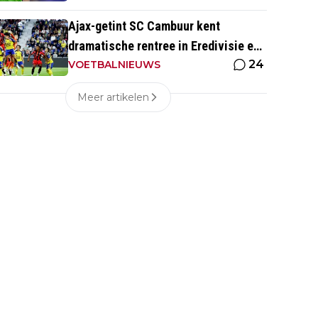
Ajax-getint SC Cambuur kent
dramatische rentree in Eredivisie en
24
krijgt pak slaag in eigen huis
VOETBALNIEUWS
Meer artikelen