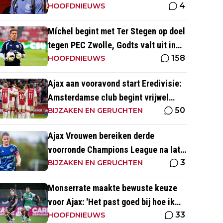
4
mutaties Ajax
HOOFDNIEUWS
Míchel begint met Ter Stegen op doel
tegen PEC Zwolle, Godts valt uit in
158
warming-up
HOOFDNIEUWS
Ajax aan vooravond start Eredivisie:
Amsterdamse club begint vrijwel
50
altijd met zege
BIJZAKEN EN GERUCHTEN
Ajax Vrouwen bereiken derde
voorronde Champions League na late
3
zege op Rangers FC
BIJZAKEN EN GERUCHTEN
Monserrate maakte bewuste keuze
voor Ajax: 'Het past goed bij hoe ik
33
naar voetbal kijk’
HOOFDNIEUWS