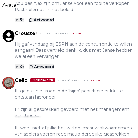
Zou des Ajax zijn om Janse voor een fooi te verkopen.
Past helemaal in het beleid.
5
+
Antwoord
Grouster
25 april 2026 om 15:22
+
1828
Hij gaf vandaag bij ESPN aan de concurrentie te willen
aangaan! Baas vertrekt denk ik, dus met Janse hebben
we al een vervanger.
4
+
Antwoord
Cello
MODERATOR
25 april 2026 om 15:16
+
57265
Ik ga dus niet mee in de 'bijna' paniek die er lijkt te
ontstaan hieronder.
Er zijn al gesprekken gevoerd met het management
van Janse.....
Ik weet niet of jullie het weten, maar zaakwaarnemers
van spelers voeren regelmatig dergelijke gesprekken