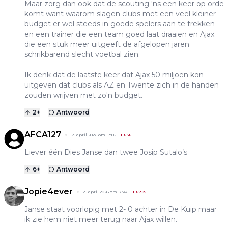
Maar zorg dan ook dat de scouting 'ns een keer op orde
komt want waarom slagen clubs met een veel kleiner
budget er wel steeds in goede spelers aan te trekken
en een trainer die een team goed laat draaien en Ajax
die een stuk meer uitgeeft de afgelopen jaren
schrikbarend slecht voetbal zien.
Ik denk dat de laatste keer dat Ajax 50 miljoen kon
uitgeven dat clubs als AZ en Twente zich in de handen
zouden wrijven met zo'n budget.
2
+
Antwoord
AFCA127
25 april 2026 om 17:02
+
666
Liever één Dies Janse dan twee Josip Sutalo’s
6
+
Antwoord
Jopie4ever
25 april 2026 om 16:46
+
6785
Janse staat voorlopig met 2- 0 achter in De Kuip maar
ik zie hem niet meer terug naar Ajax willen.