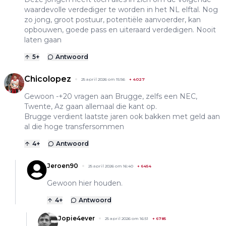
waardevolle verdediger te worden in het NL elftal. Nog
zo jong, groot postuur, potentiële aanvoerder, kan
opbouwen, goede pass en uiteraard verdedigen. Nooit
laten gaan
5
+
Antwoord
Chicolopez
25 april 2026 om 15:56
+
4027
Gewoon -+20 vragen aan Brugge, zelfs een NEC,
Twente, Az gaan allemaal die kant op.
Brugge verdient laatste jaren ook bakken met geld aan
al die hoge transfersommen
4
+
Antwoord
Jeroen90
25 april 2026 om 16:40
+
6454
Gewoon hier houden.
4
+
Antwoord
Jopie4ever
25 april 2026 om 16:51
+
6785