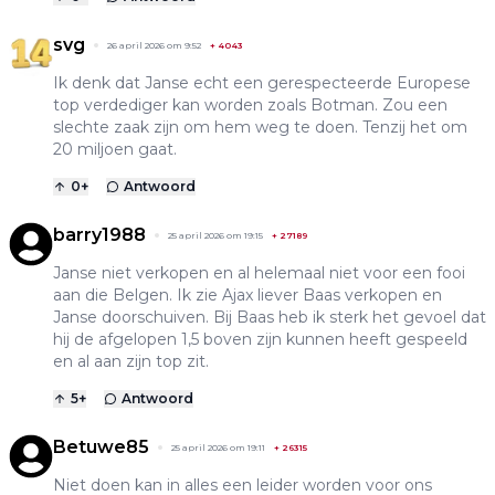
svg
26 april 2026 om 9:52
+
4043
Ik denk dat Janse echt een gerespecteerde Europese
top verdediger kan worden zoals Botman. Zou een
slechte zaak zijn om hem weg te doen. Tenzij het om
20 miljoen gaat.
0
+
Antwoord
barry1988
25 april 2026 om 19:15
+
27189
Janse niet verkopen en al helemaal niet voor een fooi
aan die Belgen. Ik zie Ajax liever Baas verkopen en
Janse doorschuiven. Bij Baas heb ik sterk het gevoel dat
hij de afgelopen 1,5 boven zijn kunnen heeft gespeeld
en al aan zijn top zit.
5
+
Antwoord
Betuwe85
25 april 2026 om 19:11
+
26315
Niet doen kan in alles een leider worden voor ons