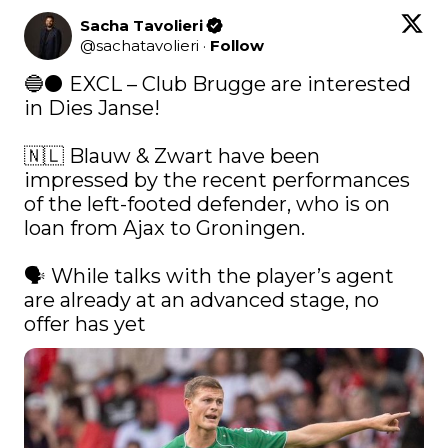
Sacha Tavolieri
@
sachatavolieri
·
Follow
🔵⚫️ EXCL – Club Brugge are interested 
in Dies Janse!

🇳🇱 Blauw & Zwart have been 
impressed by the recent performances 
of the left-footed defender, who is on 
loan from Ajax to Groningen.

🗣️ While talks with the player’s agent 
are already at an advanced stage, no 
offer has yet 