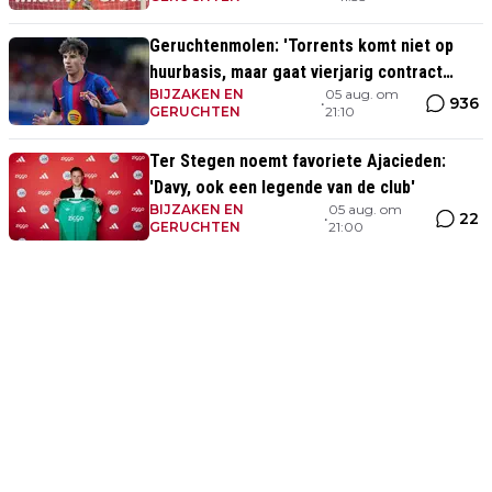
Geruchtenmolen: 'Torrents komt niet op
huurbasis, maar gaat vierjarig contract
BIJZAKEN EN
05 aug. om
tekenen bij Ajax'
936
•
GERUCHTEN
21:10
Ter Stegen noemt favoriete Ajacieden:
'Davy, ook een legende van de club'
BIJZAKEN EN
05 aug. om
22
•
GERUCHTEN
21:00