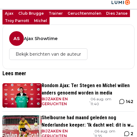
Ajax
Club Brugge
Trainer
Geruchtenmolen
Dies Janse
Troy Parrott
Míchel
AS
Ajax Showtime
Bekijk berichten van de auteur
Lees meer
Rondom Ajax: Ter Stegen en Míchel willen
anders genoemd worden in media
BIJZAKEN EN
06 aug. om
142
•
GERUCHTEN
11:40
Shelbourne had maand geleden nog
Nederlandse keeper: 'Ik dacht wel: dit is wel
BIJZAKEN EN
06 aug. om
héél Iers'
2
•
GERUCHTEN
11:35