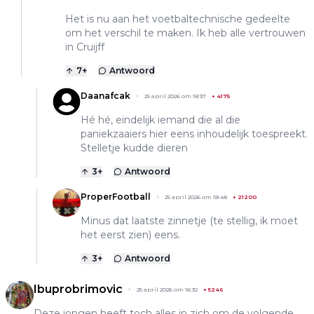
Het is nu aan het voetbaltechnische gedeelte
om het verschil te maken. Ik heb alle vertrouwen
in Cruijff
7
+
Antwoord
Daanafcak
25 april 2026 om 18:37
+
4175
Hé hé, eindelijk iemand die al die
paniekzaaiers hier eens inhoudelijk toespreekt.
Stelletje kudde dieren
3
+
Antwoord
ProperFootball
25 april 2026 om 18:48
+
21200
Minus dat laatste zinnetje (te stellig, ik moet
het eerst zien) eens.
3
+
Antwoord
Ibuprobrimovic
25 april 2026 om 16:32
+
5246
Deze jongen heeft toch alles in zich om de volgende