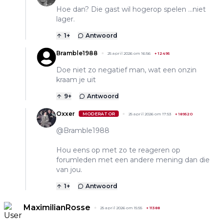
Hoe dan? Die gast wil hogerop spelen ...niet
lager.
1
+
Antwoord
Bramble1988
25 april 2026 om 16:56
+
12495
Doe niet zo negatief man, wat een onzin
kraam je uit
9
+
Antwoord
Oxxer
MODERATOR
25 april 2026 om 17:53
+
189520
@Bramble1988
Hou eens op met zo te reageren op
forumleden met een andere mening dan die
van jou.
1
+
Antwoord
MaximilianRosse
25 april 2026 om 15:55
+
11388