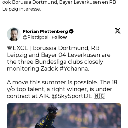
ook Borussia Dortmund, Bayer Leverkusen en RB
Leipzig interesse.
Florian Plettenberg
@
Plettigoal
·
Follow
🚨EXCL | Borussia Dortmund, RB 
Leipzig and Bayer 04 Leverkusen are 
the three Bundesliga clubs closely 
monitoring Zadok 
#Yohanna
.

A move this summer is possible. The 18 
y/o top talent, a right winger, is under 
contract at AIK. 
@SkySportDE
 🇳🇬 