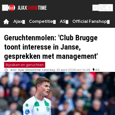
Ajax
Competitie
AS
Official Fanshop
▼
▼
▼
▼
Geruchtenmolen: 'Club Brugge
toont interesse in Janse,
gesprekken met management'
Bijzaken en geruchten
door
Ajax Showtime
zaterdag, 25 april 2026 om 14:05
AS