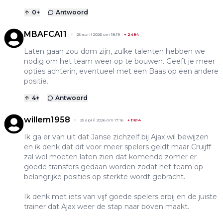
0
+
Antwoord
MBAFCA11
25 april 2026 om 18:19
+
2484
Laten gaan zou dom zijn, zulke talenten hebben we
nodig om het team weer op te bouwen. Geeft je meer
opties achterin, eventueel met een Baas op een andere
positie.
4
+
Antwoord
willem1958
25 april 2026 om 17:16
+
11814
Ik ga er van uit dat Janse zichzelf bij Ajax wil bewijzen
en ik denk dat dit voor meer spelers geldt maar Cruijff
zal wel moeten laten zien dat komende zomer er
goede transfers gedaan worden zodat het team op
belangrijke posities op sterkte wordt gebracht.
Ik denk met iets van vijf goede spelers erbij en de juiste
trainer dat Ajax weer de stap naar boven maakt.