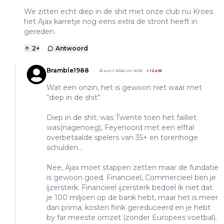
We zitten echt diep in de shit met onze club nu Kroes
het Ajax karretje nog eens extra de stront heeft in
gereden.
2
+
Antwoord
Bramble1988
25 april 2026 om 16:55
+
12495
Wat een onzin, het is gewoon niet waar met
“diep in de shit”
Diep in de shit; was Twente toen het failliet
was(nagenoeg), Feyenoord met een elftal
overbetaalde spelers van 35+ en torenhoge
schulden…
Nee, Ajax moet stappen zetten maar de fundatie
is gewoon goed. Financieel, Commercieel ben je
ijzersterk. Financieel ijzersterk bedoel ik niet dat
je 100 miljoen op de bank hebt, maar het is meer
dan prima; kosten flink gereduceerd en je hebt
by far meeste omzet (zonder Europees voetbal).