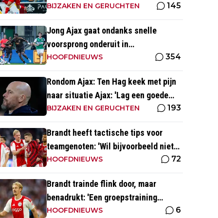
145
BIJZAKEN EN GERUCHTEN
Jong Ajax gaat ondanks snelle
voorsprong onderuit in
354
seizoensopener tegen FC Dordrecht
HOOFDNIEUWS
Rondom Ajax: Ten Hag keek met pijn
naar situatie Ajax: 'Lag een goede
193
basis om op voort te borduren'
BIJZAKEN EN GERUCHTEN
Brandt heeft tactische tips voor
teamgenoten: 'Wil bijvoorbeeld niet
72
dat Mika te veel naar binnen komt'
HOOFDNIEUWS
Brandt trainde flink door, maar
benadrukt: 'Een groepstraining
6
nabootsen is toch vrij lastig in je
HOOFDNIEUWS