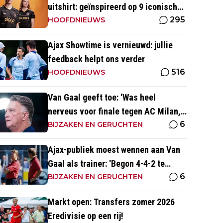
uitshirt: geïnspireerd op 9 iconische
295
momenten uit clubhistorie
HOOFDNIEUWS
Ajax Showtime is vernieuwd: jullie
feedback helpt ons verder
516
HOOFDNIEUWS
Van Gaal geeft toe: 'Was heel
nerveus voor finale tegen AC Milan,
6
wist dat ze zich zouden aanpassen'
BIJZAKEN EN GERUCHTEN
Ajax-publiek moest wennen aan Van
Gaal als trainer: 'Begon 4-4-2 te
6
spelen, vloeken in de kerk'
BIJZAKEN EN GERUCHTEN
Markt open: Transfers zomer 2026
Eredivisie op een rij!