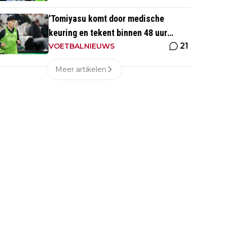
'Tomiyasu komt door medische
keuring en tekent binnen 48 uur
21
contract bij nieuwe club'
VOETBALNIEUWS
Meer artikelen