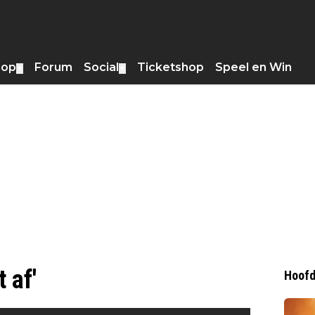
hop
Forum
Social
Ticketshop
Speel en Win
▼
▼
 af'
Hoofd