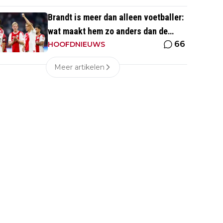
eentje'
Brandt is meer dan alleen voetballer:
wat maakt hem zo anders dan de
66
'gemiddelde' voetballer?
HOOFDNIEUWS
Meer artikelen