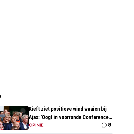
e
Kieft ziet positieve wind waaien bij
Ajax: 'Oogt in voorronde Conference
8
League fris en energiek'
OPINIE