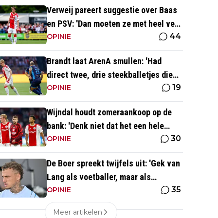
Verweij pareert suggestie over Baas
en PSV: 'Dan moeten ze met heel veel
44
geld over de brug komen'
OPINIE
Brandt laat ArenA smullen: 'Had
direct twee, drie steekballetjes die
19
gewoon perfect waren'
OPINIE
Wijndal houdt zomeraankoop op de
bank: 'Denk niet dat het een hele
30
goede verdediger is'
OPINIE
De Boer spreekt twijfels uit: 'Gek van
Lang als voetballer, maar als
35
persoonlijkheid niet'
OPINIE
Meer artikelen