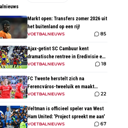
alnieuws
Markt open: Transfers zomer 2026 uit
het buitenland op een rij!
85
VOETBALNIEUWS
Ajax-getint SC Cambuur kent
dramatische rentree in Eredivisie en
18
krijgt pak slaag in eigen huis
VOETBALNIEUWS
FC Twente herstelt zich na
Ferencváros-tweeluik en maakt
22
gehakt van Slowaakse opponent
VOETBALNIEUWS
Veltman is officieel speler van West
Ham United: 'Project spreekt me aan'
67
VOETBALNIEUWS