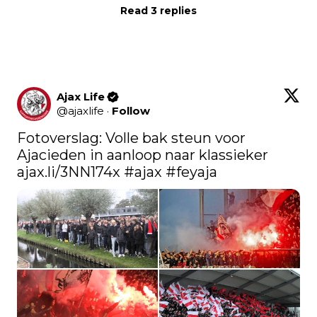
Read 3 replies
Ajax Life
@
ajaxlife
·
Follow
Fotoverslag: Volle bak steun voor 
Ajacieden in aanloop naar klassieker 
ajax.li/3NN174x
#ajax
#feyaja