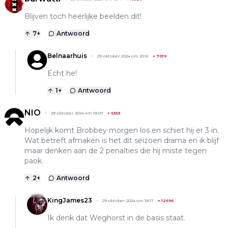
Blijven toch heerlijke beelden dit!
7
+
Antwoord
Belnaarhuis
29 oktober 2024 om 20:51
+
7019
Echt he!
1
+
Antwoord
NIO
29 oktober 2024 om 18:07
+
6353
Hopelijk komt Brobbey morgen los en schiet hij er 3 in.
Wat betreft afmaken is het dit seizoen drama en ik blijf
maar denken aan de 2 penalties die hij miste tegen
paok.
2
+
Antwoord
KingJames23
29 oktober 2024 om 18:17
+
12696
Ik denk dat Weghorst in de basis staat.