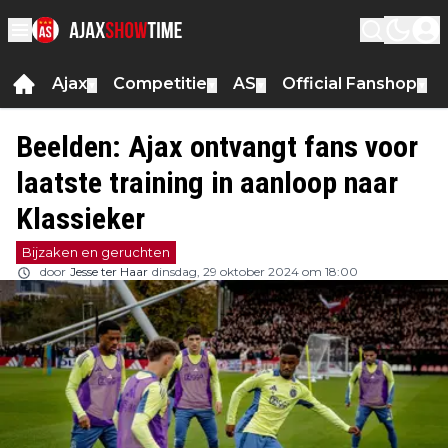
Ajax
Competitie
AS
Official Fanshop
▼
▼
▼
▼
Beelden: Ajax ontvangt fans voor
laatste training in aanloop naar
Klassieker
Bijzaken en geruchten
door
Jesse ter Haar
dinsdag, 29 oktober 2024 om 18:00