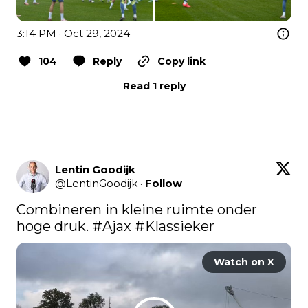
3:14 PM · Oct 29, 2024
104
Reply
Copy link
Read 1 reply
Lentin Goodijk
@
LentinGoodijk
·
Follow
Combineren in kleine ruimte onder 
hoge druk. 
#Ajax
#Klassieker
Watch on X