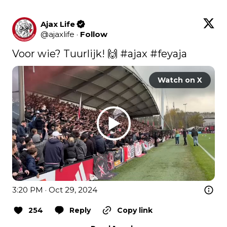
Ajax Life
@
ajaxlife
·
Follow
Voor wie? Tuurlijk! 🙌 
#ajax
#feyaja
Watch on X
3:20 PM · Oct 29, 2024
254
Reply
Copy link