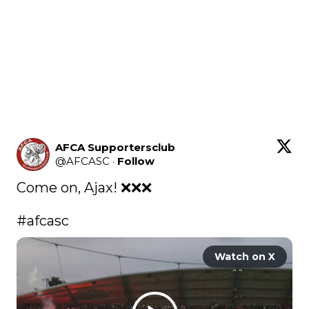
AFCA Supportersclub
@
AFCASC
·
Follow
Come on, Ajax! ❌️❌️❌️

#afcasc
Watch on X