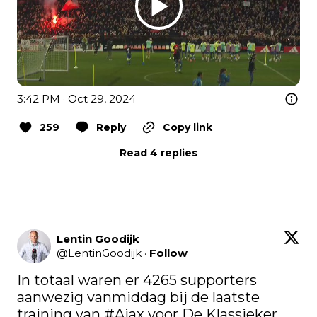
3:42 PM · Oct 29, 2024
259
Reply
Copy link
Read 4 replies
Lentin Goodijk
@
LentinGoodijk
·
Follow
In totaal waren er 4265 supporters 
aanwezig vanmiddag bij de laatste 
training van 
#Ajax
 voor De Klassieker.