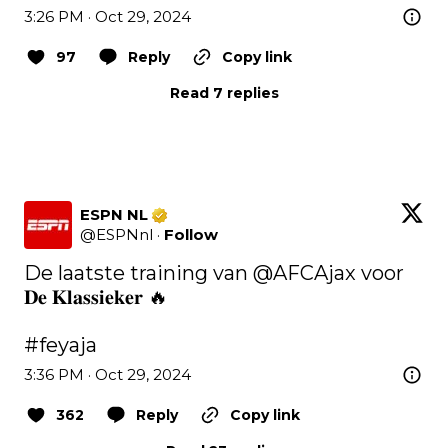
3:26 PM · Oct 29, 2024
97
Reply
Copy link
Read 7 replies
ESPN NL
@
ESPNnl
·
Follow
De laatste training van 
@AFCAjax
 voor 
𝐃𝐞 𝐊𝐥𝐚𝐬𝐬𝐢𝐞𝐤𝐞𝐫 🔥

#feyaja
3:36 PM · Oct 29, 2024
362
Reply
Copy link