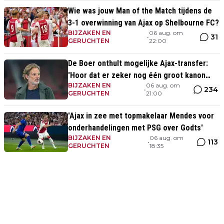
Wie was jouw Man of the Match tijdens de
3-1 overwinning van Ajax op Shelbourne FC?
BIJZAKEN EN
06 aug. om
31
•
GERUCHTEN
22:00
De Boer onthult mogelijke Ajax-transfer:
'Hoor dat er zeker nog één groot kanon
BIJZAKEN EN
06 aug. om
aankomt'
234
•
GERUCHTEN
21:00
'Ajax in zee met topmakelaar Mendes voor
onderhandelingen met PSG over Godts'
BIJZAKEN EN
06 aug. om
113
•
GERUCHTEN
18:35