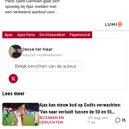
Ajax
Ajax Fans
De Klassieker
Feyenoord
Jesse ter Haar
Adjunct-hoofdredacteur
Bekijk berichten van de auteur
Lees meer
Ajax kan nieuw bod op Godts verwachten:
'Van naar verluidt tussen de 50 en 55
BIJZAKEN EN
07 aug. om
miljoen euro'
15
•
GERUCHTEN
7:45