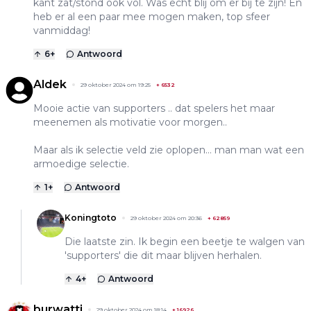
kant zat/stond ook vol. Was echt blij om er bij te zijn! En
heb er al een paar mee mogen maken, top sfeer
vanmiddag!
6
+
Antwoord
Aldek
29 oktober 2024 om 19:25
+
6532
Mooie actie van supporters .. dat spelers het maar
meenemen als motivatie voor morgen..
Maar als ik selectie veld zie oplopen… man man wat een
armoedige selectie.
1
+
Antwoord
Koningtoto
29 oktober 2024 om 20:36
+
62859
Die laatste zin. Ik begin een beetje te walgen van
'supporters' die dit maar blijven herhalen.
4
+
Antwoord
burwatti
29 oktober 2024 om 18:14
+
16926