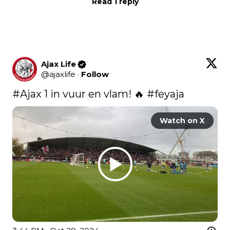
Read 1 reply
Ajax Life
@
ajaxlife
·
Follow
#Ajax
 1 in vuur en vlam! 🔥 
#feyaja
Watch on X