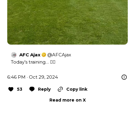
AFC Ajax
@
AFCAjax
Today’s training… 😮‍💨
6:46 PM · Oct 29, 2024
53
Reply
Copy link
Read more on X