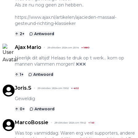
Als ze nu nog geen zin hebben..
https://www.ajax.nl/artikelen/ajacieden-massaal-
gesteund-richting-klassieker
2
+
Antwoord
Ajax Mario
29 oktober 2024 om 20:14
+
1880
Heerlijk dit altijd! Helaas te druk op t werk… kom op
mannen vlammen morgen! ❌❌❌
1
+
Antwoord
Joris.S
29 oktober 2024 om 19:52
+
402
Geweldig
0
+
Antwoord
MarcoBossie
29 oktober 2024 om 19:42
+
141
Was top vanmiddag. Waren erg veel supporters, andere