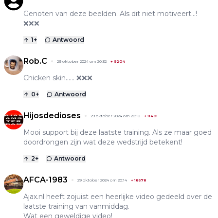
Genoten van deze beelden. Als dit niet motiveert…!
❌❌❌
1
+
Antwoord
Rob.C
29 oktober 2024 om 20:32
+
9204
Chicken skin...... ❌❌❌
0
+
Antwoord
Hijosdedioses
29 oktober 2024 om 20:18
+
11401
Mooi support bij deze laatste training. Als ze maar goed
doordrongen zijn wat deze wedstrijd betekent!
2
+
Antwoord
AFCA-1983
29 oktober 2024 om 20:14
+
18678
Ajax.nl heeft zojuist een heerlijke video gedeeld over de
laatste training van vanmiddag.
Wat een geweldige video!