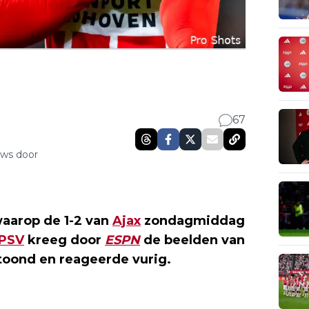
67
uws door
waarop de 1-2 van
Ajax
zondagmiddag
PSV
kreeg door
ESPN
de beelden van
toond en reageerde vurig.