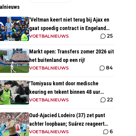
alnieuws
'Veltman keert niet terug bij Ajax en
gaat spoedig contract in Engeland
25
ondertekenen'
VOETBALNIEUWS
Markt open: Transfers zomer 2026 uit
het buitenland op een rij!
84
VOETBALNIEUWS
'Tomiyasu komt door medische
keuring en tekent binnen 48 uur
22
contract bij nieuwe club'
VOETBALNIEUWS
Oud-Ajacied Lodeiro (37) zet punt
achter loopbaan; Suárez reageert
6
emotioneel
VOETBALNIEUWS