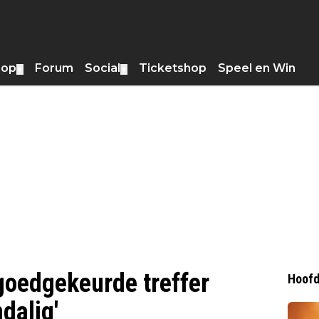
hop
Forum
Social
Ticketshop
Speel en Win
▼
▼
goedgekeurde treffer
Hoofd
dalig'