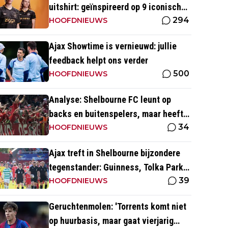
uitshirt: geïnspireerd op 9 iconische
294
momenten uit clubhistorie
HOOFDNIEUWS
Ajax Showtime is vernieuwd: jullie
feedback helpt ons verder
500
HOOFDNIEUWS
Analyse: Shelbourne FC leunt op
backs en buitenspelers, maar heeft
34
restverdediging totaal niet op orde
HOOFDNIEUWS
Ajax treft in Shelbourne bijzondere
tegenstander: Guinness, Tolka Park
39
en bijzonder lage marktwaarde
HOOFDNIEUWS
Geruchtenmolen: 'Torrents komt niet
op huurbasis, maar gaat vierjarig