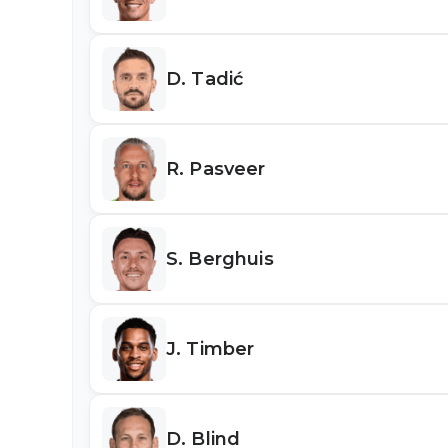
D. Tadić
R. Pasveer
S. Berghuis
J. Timber
D. Blind