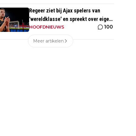
Regeer ziet bij Ajax spelers van
'wereldklasse' en spreekt over eigen
100
toekomst: 'Het wordt nog druk'
HOOFDNIEUWS
Meer artikelen