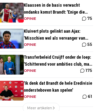
Klaassen in de basis verwacht
ondanks komst Brandt: 'Enige die
75
daar goed kan spelen'
OPINIE
Kluivert plots gelinkt aan Ajax:
'Misschien wel als vervanger van
55
Mika Godts'
OPINIE
Transferbeleid Cruijff onder de loep:
'Schitterend voor ambities club, maar
175
vind het heel opvallend'
OPINIE
'Ik denk dat Brandt de hele Eredivisie
ondersteboven kan spelen'
61
OPINIE
Meer artikelen