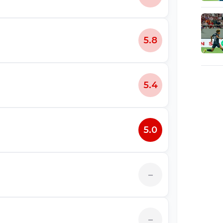
5.8
5.4
5.0
–
–