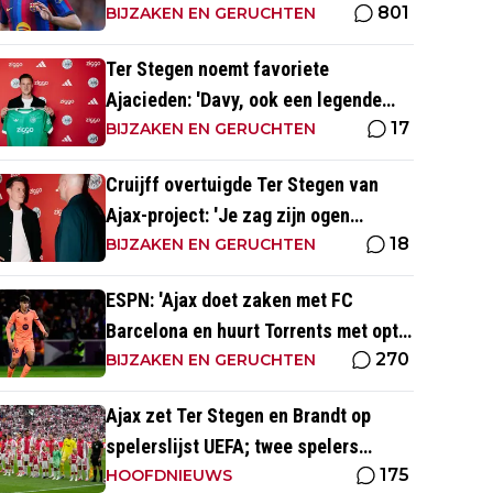
801
contract tekenen bij Ajax'
BIJZAKEN EN GERUCHTEN
Ter Stegen noemt favoriete
Ajacieden: 'Davy, ook een legende
17
van de club'
BIJZAKEN EN GERUCHTEN
Cruijff overtuigde Ter Stegen van
Ajax-project: 'Je zag zijn ogen
18
gewoon oplichten'
BIJZAKEN EN GERUCHTEN
ESPN: 'Ajax doet zaken met FC
Barcelona en huurt Torrents met optie
270
tot koop'
BIJZAKEN EN GERUCHTEN
Ajax zet Ter Stegen en Brandt op
spelerslijst UEFA; twee spelers
175
daardoor van de lijst
HOOFDNIEUWS