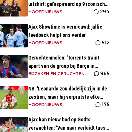
uitshirt: geïnspireerd op 9 iconische
294
momenten uit clubhistorie
HOOFDNIEUWS
Ajax Showtime is vernieuwd: jullie
feedback helpt ons verder
512
HOOFDNIEUWS
Geruchtenmolen: 'Torrents traint
apart van de groep bij Barça in
965
verband met mogelijke transfer'
BIJZAKEN EN GERUCHTEN
NB: 'Leonardo zou dodelijk zijn in de
zestien, maar hij verprutste elke
175
kans'
HOOFDNIEUWS
Ajax kan nieuw bod op Godts
verwachten: 'Van naar verluidt tussen