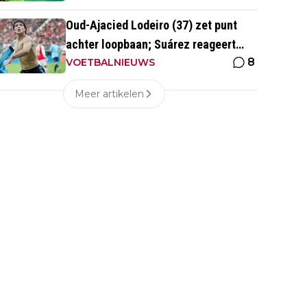
Oud-Ajacied Lodeiro (37) zet punt
achter loopbaan; Suárez reageert
8
emotioneel
VOETBALNIEUWS
Meer artikelen