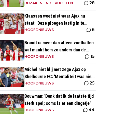
28
de 50 en 55 miljoen euro'
BIJZAKEN EN GERUCHTEN
Klaassen weet niet waar Ajax nu
staat: 'Deze ploegen lastig in te
6
schatten ten opzichte van Eredivisie'
HOOFDNIEUWS
Brandt is meer dan alleen voetballer:
wat maakt hem zo anders dan de
15
'gemiddelde' voetballer?
HOOFDNIEUWS
Míchel niet blij met zege Ajax op
Shelbourne FC: 'Mentaliteit was niet
25
goed genoeg in de slotfase'
HOOFDNIEUWS
Bouwman: 'Denk dat ik de laatste tijd
sterk spel; soms is er een dingetje'
44
HOOFDNIEUWS