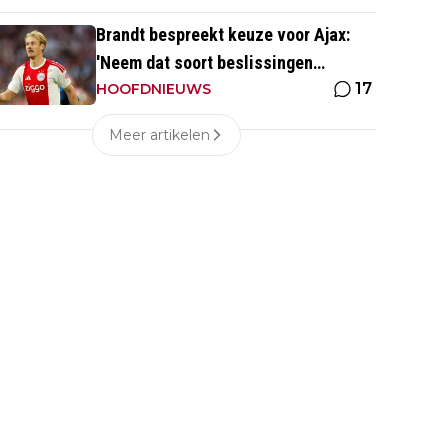
Brandt bespreekt keuze voor Ajax:
'Neem dat soort beslissingen
17
eigenlijk niet met mijn hoofd'
HOOFDNIEUWS
Meer artikelen