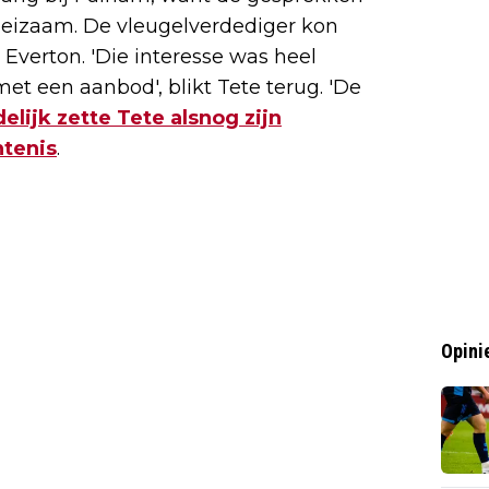
oeizaam. De vleugelverdediger kon
Everton. 'Die interesse was heel
t een aanbod', blikt Tete terug. 'De
delijk zette Tete alsnog zijn
tenis
.
Opini