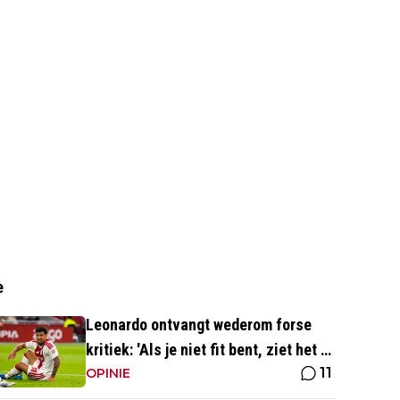
e
Leonardo ontvangt wederom forse
kritiek: 'Als je niet fit bent, ziet het er
11
best wel slecht uit'
OPINIE