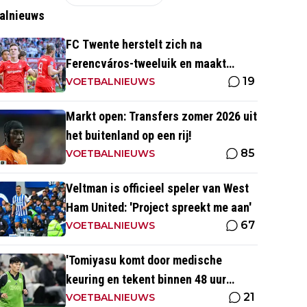
alnieuws
FC Twente herstelt zich na
Ferencváros-tweeluik en maakt
19
gehakt van Slowaakse opponent
VOETBALNIEUWS
Markt open: Transfers zomer 2026 uit
het buitenland op een rij!
85
VOETBALNIEUWS
Veltman is officieel speler van West
Ham United: 'Project spreekt me aan'
67
VOETBALNIEUWS
'Tomiyasu komt door medische
keuring en tekent binnen 48 uur
21
contract bij nieuwe club'
VOETBALNIEUWS