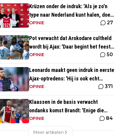
Krüzen onder de indruk: 'Als je zo'n
type naar Nederland kunt halen, doe
27
je iets goed'
OPINIE
Pot verwacht dat Arokodare cultheld
wordt bij Ajax: 'Daar begint het feest
50
eigenlijk al'
OPINIE
Leonardo maakt geen indruk in eerste
Ajax-optredens: 'Hij is ook echt
371
langzaam'
OPINIE
Klaassen in de basis verwacht
ondanks komst Brandt: 'Enige die
84
daar goed kan spelen'
OPINIE
Meer artikelen