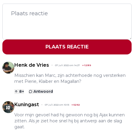
PLAATS REACTIE
Henk de Vries
07 juli 2022 om 14:27
+
12919
Misschien kan Marc, zijn achterhoede nog versterken
met Pierie, Klaiber en Magallan?
8
+
Antwoord
Kuningast
07 juli 2022 om 10:13
+
5292
Voor mijn gevoel had hij gewoon nog bij Ajax kunnen
zitten. Als je ziet hoe snel hij bij antwerp aan de slag
gaat.