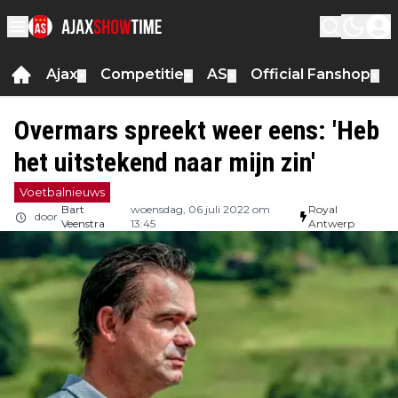
Ajax
Competitie
AS
Official Fanshop
▼
▼
▼
▼
Overmars spreekt weer eens: 'Heb
het uitstekend naar mijn zin'
Voetbalnieuws
Bart
woensdag, 06 juli 2022 om
Royal
door
Veenstra
13:45
Antwerp