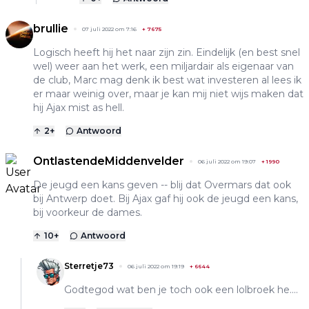
brullie
07 juli 2022 om 7:16
+
7675
Logisch heeft hij het naar zijn zin. Eindelijk (en best snel
wel) weer aan het werk, een miljardair als eigenaar van
de club, Marc mag denk ik best wat investeren al lees ik
er maar weinig over, maar je kan mij niet wijs maken dat
hij Ajax mist as hell.
2
+
Antwoord
OntlastendeMiddenvelder
06 juli 2022 om 19:07
+
1990
De jeugd een kans geven -- blij dat Overmars dat ook
bij Antwerp doet. Bij Ajax gaf hij ook de jeugd een kans,
bij voorkeur de dames.
10
+
Antwoord
Sterretje73
06 juli 2022 om 19:19
+
6644
Godtegod wat ben je toch ook een lolbroek he....