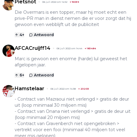
Pietsnot
06 juli 2022 om 14:52
+
15039
Die Overmars is een topper, maar hij moet echt een
prive-PR man in dienst nemen die er voor zorgt dat hij
gewoon even webblijft uit de publiciteit
4
+
Antwoord
AFCACruijff14
06 juli 2022 om 14:44
+
183484
Marc is gewoon een enorme (harde) lul geweest het
afgelopen jaar.
6
+
Antwoord
Hamstelaar
06 juli 2022 om 14:38
+
23203
- Contract van Mazraoui niet verlengd > gratis de deur
uit (loop minimaal 30 miljoen mis)
- Contract van Onana niet verlengd > gratis de deur uit
(loop minimaal 20 miljoen mis)
- Contract van Gravenberch niet opengebroken >
vertrekt voor een fooi (minimaal 40 miljoen tot veel
meer mis gelopen)