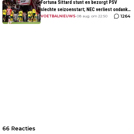
Fortuna Sittard stunt en bezorgt PSV
slechte seizoenstart; NEC verliest ondanks
1264
assist Tadic
VOETBALNIEUWS
•
08 aug. om 22:50
66 Reacties