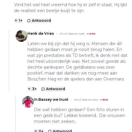
Vind het wel heel vreemd hoe hij er zelf in staat. Hij lijkt
de realiteit een beetje kwijt te zijn
1
+
Antwoord
Henk de Vries
07 juli 2022 om 14:30
+
12919
Laten we blij zijn dat hij weg is. Mensen die dit
hebben gedaan moet je nooit terug halen. En
wat zijn prestaties als TD betreft, ik denk niet dat
het heel uitzonderlijk was. Net zoveel goede als
slechte aankopen. De geldbalans was zeer
positief, maar dat danken we nog meer aan
Bosz/ten Hag en de spelers dan aan Overmars.
3
+
Antwoord
In Bassey we trust
10 juli 2022 om 12:54
+
15361
Die wat hebben gedaan? Een foto sturen in
een geile bui? Lekker boeiend.. Die vrouwen
moeten niet zeiken.,
0
+
Antwoord