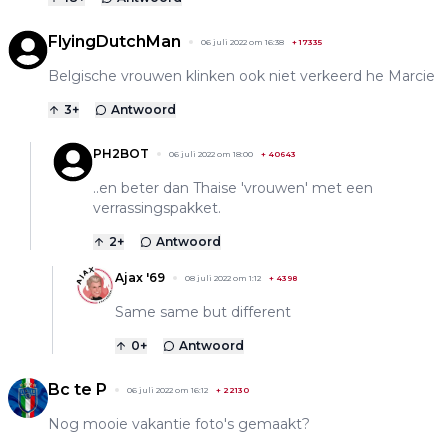
FlyingDutchMan
06 juli 2022 om 16:38
+
17335
Belgische vrouwen klinken ook niet verkeerd he Marcie
3
+
Antwoord
PH2BOT
06 juli 2022 om 18:00
+
40643
..en beter dan Thaise 'vrouwen' met een
verrassingspakket.
2
+
Antwoord
Ajax '69
08 juli 2022 om 1:12
+
4398
Same same but different
0
+
Antwoord
Bc te P
06 juli 2022 om 16:12
+
22130
Nog mooie vakantie foto's gemaakt?