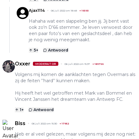
Ajax1114
06 juli 2022 om 18:48
+
19393
Hahaha wat een slappeling ben jij. Jij bent vast
ook zo'n D'66 stemmer. Je leven verwoest door
een paar foto's van een geslachtsdeel , dan heb
je nog weinig meegemaakt.
5
+
Antwoord
Oxxer
MODERATOR
06 juli 2022 om 15:37
+
189766
Volgens mij komen de aanklachten tegen Overmars als
zij de feiten ''hard'' kunnen maken.
Hij heeft het wel getroffen met Mark van Bommel en
Vincent Janssen het dreamteam van Antwerp FC.
1
+
Antwoord
Biss
06 juli 2022 om 15:30
+
17952
Heb er al veel gelezen, maar volgens mij deze nog niet: