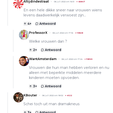
Altijdindestraat
06 juli 2022 om 16:51
+
45847
En een hele dikke sneer naar vrouwen wiens
levens daadwerkelijk verwoest zijn...
4
+
Antwoord
ProfessorX
06 juli 2022 om 17:16
+
19828
Welke vrouwen dan ?
2
+
Antwoord
WantAmsterdam
06 juli 2022 om 17:24
+
118169
Vrouwen die hun man hebben verloren en nu
alleen met beperkte middelen meerdere
kinderen moeten opvoeden.
3
+
Antwoord
KBouter
06 juli 2022 om 18:02
+
4122
Schei toch uit man dramakneus
3
+
Antwoord