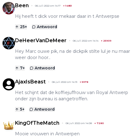
Been
06 juli 2022 om 14:17
+
14851
Hij heeft t dick voor mekaar daar in t Antwerpse
25
+
Antwoord
DeHeerVanDeMeer
06 juli 2022 om 14:14
+
25909
Hey Marc ouwe pik, na de dickpik stilte lul je nu maar
weer door hoor..
7
+
Antwoord
AjaxIsBeast
06 juli 2022 om 14:13
+
5978
Het schijnt dat de koffiejuffrouw van Royal Antwerp
onder zijn bureau is aangetroffen.
5
+
Antwoord
KingOfTheMatch
06 juli 2022 om 14:08
+
7280
Mooie vrouwen in Antwerpen