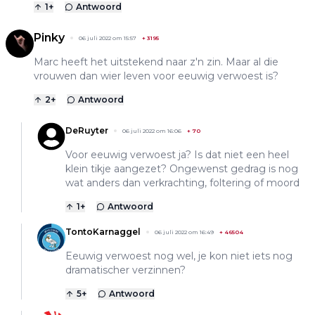
1
+
Antwoord
Pinky
06 juli 2022 om 15:57
+
3195
Marc heeft het uitstekend naar z'n zin. Maar al die
vrouwen dan wier leven voor eeuwig verwoest is?
2
+
Antwoord
DeRuyter
06 juli 2022 om 16:06
+
70
Voor eeuwig verwoest ja? Is dat niet een heel
klein tikje aangezet? Ongewenst gedrag is nog
wat anders dan verkrachting, foltering of moord
1
+
Antwoord
TontoKarnaggel
06 juli 2022 om 16:49
+
46504
Eeuwig verwoest nog wel, je kon niet iets nog
dramatischer verzinnen?
5
+
Antwoord