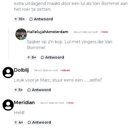
extra uitdagend maakt door een lul als Van Bommel aan
het roer te zetten.
10
+
Antwoord
HallelujahAmsterdam
06 juli 2022 om 14:37
+
11313
Spijker op z'n kop. Lul met vingers die Van
Bommel
6
+
Antwoord
Dolblij
06 juli 2022 om 14:31
+
58282
Leuk voor je Marc, stuur eens een........selfie?
5
+
Antwoord
Meridian
06 juli 2022 om 14:21
+
1122
Held!
4
+
Antwoord