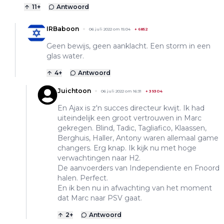
11
+
Antwoord
IRBaboon
06 juli 2022 om 15:04
+
6852
Geen bewijs, geen aanklacht. Een storm in een
glas water.
4
+
Antwoord
Juichtoon
06 juli 2022 om 16:31
+
39304
En Ajax is z'n succes directeur kwijt. Ik had
uiteindelijk een groot vertrouwen in Marc
gekregen. Blind, Tadic, Tagliafico, Klaassen,
Berghuis, Haller, Antony waren allemaal game
changers. Erg knap. Ik kijk nu met hoge
verwachtingen naar H2.
De aanvoerders van Independiente en Fnoord
halen. Perfect.
En ik ben nu in afwachting van het moment
dat Marc naar PSV gaat.
2
+
Antwoord