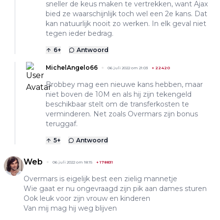
sneller de keus maken te vertrekken, want Ajax
bied ze waarschijnlijk toch wel een 2e kans. Dat
kan natuurlijk nooit zo werken. In elk geval niet
tegen ieder bedrag.
6
+
Antwoord
MichelAngelo66
06 juli 2022 om 21:03
+
22420
Brobbey mag een nieuwe kans hebben, maar
niet boven de 10M en als hij zijn tekengeld
beschikbaar stelt om de transferkosten te
verminderen. Net zoals Overmars zijn bonus
teruggaf.
5
+
Antwoord
Web
06 juli 2022 om 18:15
+
178831
Overmars is eigelijk best een zielig mannetje
Wie gaat er nu ongevraagd zijn pik aan dames sturen
Ook leuk voor zijn vrouw en kinderen
Van mij mag hij weg blijven