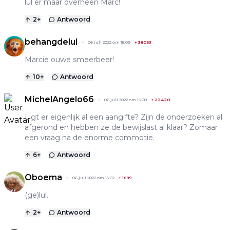
lul er maar overheen Marc!
2
+
Antwoord
behangdelul
06 juli 2022 om 15:09
+
38063
Marcie ouwe smeerbeer!
10
+
Antwoord
MichelAngelo66
06 juli 2022 om 15:08
+
22420
Ligt er eigenlijk al een aangifte? Zijn de onderzoeken al
afgerond en hebben ze de bewijslast al klaar? Zomaar
een vraag na de enorme commotie.
6
+
Antwoord
Oboema
06 juli 2022 om 15:02
+
1689
(ge)lul.
2
+
Antwoord