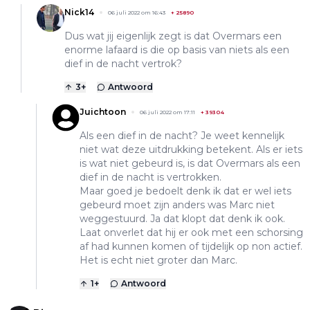
Nick14
06 juli 2022 om 16:43
+
25890
Dus wat jij eigenlijk zegt is dat Overmars een
enorme lafaard is die op basis van niets als een
dief in de nacht vertrok?
3
+
Antwoord
Juichtoon
06 juli 2022 om 17:11
+
39304
Als een dief in de nacht? Je weet kennelijk
niet wat deze uitdrukking betekent. Als er iets
is wat niet gebeurd is, is dat Overmars als een
dief in de nacht is vertrokken.
Maar goed je bedoelt denk ik dat er wel iets
gebeurd moet zijn anders was Marc niet
weggestuurd. Ja dat klopt dat denk ik ook.
Laat onverlet dat hij er ook met een schorsing
af had kunnen komen of tijdelijk op non actief.
Het is echt niet groter dan Marc.
1
+
Antwoord