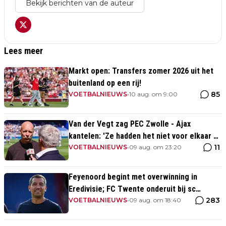
Bekijk berichten van de auteur
Lees meer
Markt open: Transfers zomer 2026 uit het
buitenland op een rij!
85
VOETBALNIEUWS
•
10 aug. om 9:00
Van der Vegt zag PEC Zwolle - Ajax
kantelen: 'Ze hadden het niet voor elkaar en
11
wij wel'
VOETBALNIEUWS
•
09 aug. om 23:20
Feyenoord begint met overwinning in
Eredivisie; FC Twente onderuit bij sc
283
Heerenveen
VOETBALNIEUWS
•
09 aug. om 18:40