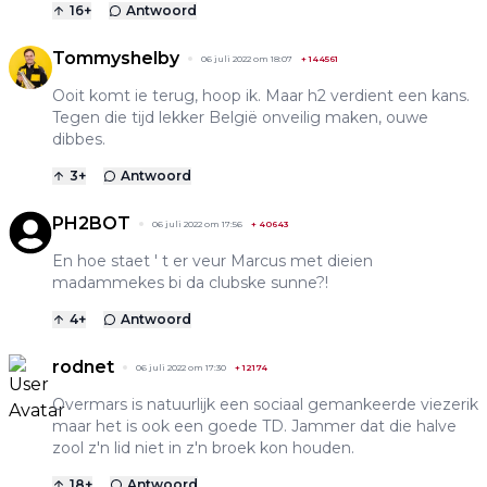
16
+
Antwoord
Tommyshelby
06 juli 2022 om 18:07
+
144561
Ooit komt ie terug, hoop ik. Maar h2 verdient een kans.
Tegen die tijd lekker België onveilig maken, ouwe
dibbes.
3
+
Antwoord
PH2BOT
06 juli 2022 om 17:56
+
40643
En hoe staet ' t er veur Marcus met dieien
madammekes bi da clubske sunne?!
4
+
Antwoord
rodnet
06 juli 2022 om 17:30
+
12174
Overmars is natuurlijk een sociaal gemankeerde viezerik
maar het is ook een goede TD. Jammer dat die halve
zool z'n lid niet in z'n broek kon houden.
18
+
Antwoord