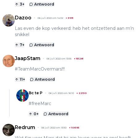
3
+
Antwoord
Dazoo
06 juli 2022 om 14:02
+
3991
Las even de kop verkeerd: heb het ontzettend aan m’n
snikkel
7
+
Antwoord
JaapStam
06 juli 2022 om 13:55
+
151281
#TeamMarcOvermars!!!
11
+
Antwoord
Bc te P
06 juli 2022 om 16:10
+
22130
#freeMarc
0
+
Antwoord
Redrum
06 juli 2022 om 13:50
+
106195
Wat fijn voor Marc dat hij zijn leven weer zo snel heeft