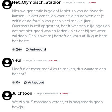
Het_Olympisch_Stadion
06 juli 2022 om 15:00
+
5650
Nieuwe generatie is geloof ik niet zo van de tweede
kansen. Lekker cancellen voor altijd en denken dat je
zelf niet de fout in kan gaan, veel makkelijker...
Overmars is zelf opgestapt, heeft waarschijnlijk ingezien
dat het niet goed was en ik denk niet dat hij het weer
zal doen. Dan is wat mij betreft de kous af. Ik gun hem
het beste.
24
+
Antwoord
YRGI
06 juli 2022 om 14:57
+
33936
Heeft niet meer met Ajax te maken, dus waarom een
bericht?
0
+
Antwoord
Juichtoon
06 juli 2022 om 14:53
+
39304
We zijn nu 5 maanden verder, er is nog steeds geen
bewijs...