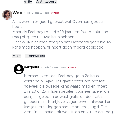
9
+
Antwoord
Web
06 juli 2022 om 18:28
+
178831
Alles word hier goed gepraat wat Overmars gedaan
heeft
Maar als Brobbey met zijn 18 jaar een fout maakt dan
mag hij geen nieuwe kans hebben
Daar wil ik niet mee zeggen dat Overmars geen nieuw
kans mag hebben, hij heeft geen moord gepleegd
8
+
Antwoord
Berghuis
06 juli 2022 om 18:48
+
16298
Niemand zegt dat Brobbey geen 2e kans
verdiend bij Ajax. Het gaat echter om het feit
hoeveel die tweede kans waard mag en moet
zijn. 20 of 25 miljoen betalen voor een speler die
een jaar geleden bewust gratis de deur uit is
gelopen is natuurlijk volslagen onverantwoord en
kan je niet uitleggen aan de andere jeugd. Die
zien z'n scenario ook wel zitten en zullen dan nog