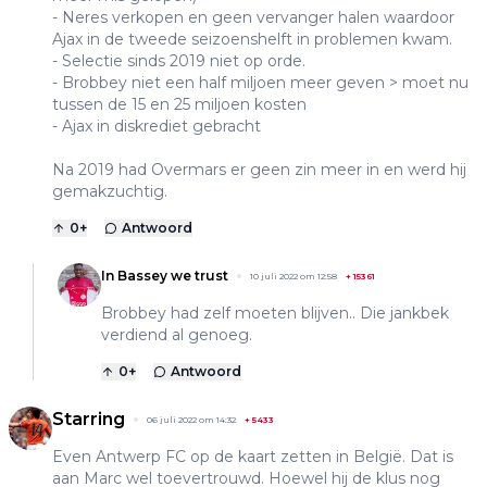
- Neres verkopen en geen vervanger halen waardoor
Ajax in de tweede seizoenshelft in problemen kwam.
- Selectie sinds 2019 niet op orde.
- Brobbey niet een half miljoen meer geven > moet nu
tussen de 15 en 25 miljoen kosten
- Ajax in diskrediet gebracht
Na 2019 had Overmars er geen zin meer in en werd hij
gemakzuchtig.
0
+
Antwoord
In Bassey we trust
10 juli 2022 om 12:58
+
15361
Brobbey had zelf moeten blijven.. Die jankbek
verdiend al genoeg.
0
+
Antwoord
Starring
06 juli 2022 om 14:32
+
5433
Even Antwerp FC op de kaart zetten in België. Dat is
aan Marc wel toevertrouwd. Hoewel hij de klus nog