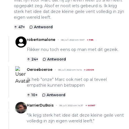
opgepakt zeg. Alsof er nooit iets gebeurd is. Ik krijg
sterk het idee dat deze kleine geile vent volledig in zijn
eigen wereld leeft.
47
+
Antwoord
robertomalone
06 juli 2022 om 13:57
+
1185
Flikker nou toch eens op man met dit gezeik.
24
+
Antwoord
Oeroeboeroe
06 juli 2022 om 14:14
+
23309
Ik heb "onze" Marc ook niet op al teveel
empathie kunnen betrappen
10
+
Antwoord
HarrierDuBois
06 juli 2022 om 14:37
+
46987
"Ik krijg sterk het idee dat deze kleine geile vent
volledig in zijn eigen wereld leeft."