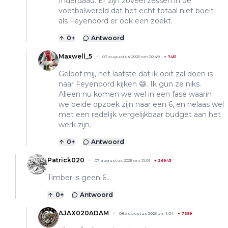
Inderdaad. Er zijn zoveel zessen in de
voetbalwereld dat het echt totaal niet boeit
als Feyenoord er ook een zoekt.
0
+
Antwoord
Maxwell_5
07 augustus 2025 om 20:49
+
7451
Geloof mij, het laatste dat ik ooit zal doen is
naar Feyenoord kijken 😅. Ik gun ze niks.
Alleen nu komen we wel in een fase waarin
we beide opzoek zijn naar een 6, en helaas wel
met een redelijk vergelijkbaar budget aan het
werk zijn.
0
+
Antwoord
Patrick020
07 augustus 2025 om 21:01
+
26943
Timber is geen 6…
0
+
Antwoord
AJAX020ADAM
08 augustus 2025 om 1:04
+
7699