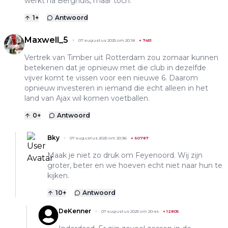
werkt na Berghuis, maar toch.
1
+
Antwoord
Maxwell_5
07 augustus 2025 om 20:18
+
7451
Vertrek van Timber uit Rotterdam zou zomaar kunnen
betekenen dat je opnieuw met die club in dezelfde
vijver komt te vissen voor een nieuwe 6. Daarom
opnieuw investeren in iemand die echt alleen in het
land van Ajax wil komen voetballen.
0
+
Antwoord
Bky
07 augustus 2025 om 20:36
+
60787
Maak je niet zo druk om Feyenoord. Wij zijn
groter, beter en we hoeven echt niet naar hun te
kijken.
10
+
Antwoord
DeKenner
07 augustus 2025 om 20:44
+
12805