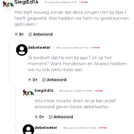
SiegiEd14
07 augustus 2025 om 21:31
+
3296
Het blijft eeuwig zonde dat deze jongen niet bij Ajax 1
heeft gespeeld. Wat hadden we hem nu goed kunnen
gebruiken !
6
+
Antwoord
debetweter
08 augustus 2025 om 7:52
+
11769
Je bedoelt dat hij niet bij ajax 1 zit op het
moment? Want Henderson en Alvarez hebben
we nu ook niets meer aan.
0
+
Antwoord
SiegiEd14
08 augustus 2025 om 9:06
+
3296
Iets meer moeite doen en je kan jezelf
antwoord geven beste debetweter…
0
+
Antwoord
debetweter
08 augustus 2025 om 9:48
+
11769