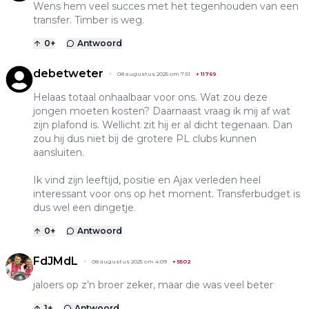
Wens hem veel succes met het tegenhouden van een
transfer. Timber is weg.
0
+
Antwoord
debetweter
08 augustus 2025 om 7:51
+
11769
Helaas totaal onhaalbaar voor ons. Wat zou deze
jongen moeten kosten? Daarnaast vraag ik mij af wat
zijn plafond is. Wellicht zit hij er al dicht tegenaan. Dan
zou hij dus niet bij de grotere PL clubs kunnen
aansluiten.
Ik vind zijn leeftijd, positie en Ajax verleden heel
interessant voor ons op het moment. Transferbudget is
dus wel een dingetje.
0
+
Antwoord
FdJMdL
08 augustus 2025 om 4:09
+
5502
jaloers op z’n broer zeker, maar die was veel beter
1
+
Antwoord