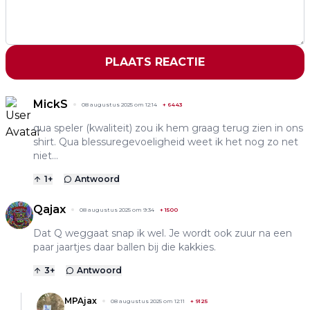
PLAATS REACTIE
MickS
08 augustus 2025 om 12:14
+
6443
qua speler (kwaliteit) zou ik hem graag terug zien in ons
shirt. Qua blessuregevoeligheid weet ik het nog zo net
niet...
1
+
Antwoord
Qajax
08 augustus 2025 om 9:34
+
1500
Dat Q weggaat snap ik wel. Je wordt ook zuur na een
paar jaartjes daar ballen bij die kakkies.
3
+
Antwoord
MPAjax
08 augustus 2025 om 12:11
+
9125