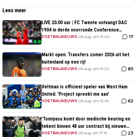
Lees meer
LIVE 20.00 uur | FC Twente ontvangt DAC
1904 in derde voorronde Conference
17
League
VOETBALNIEUWS
•
06 aug. om 19:40
Markt open: Transfers zomer 2026 uit het
buitenland op een rij!
85
VOETBALNIEUWS
•
06 aug. om 19:20
Veltman is officieel speler van West Ham
United: 'Project spreekt me aan'
62
VOETBALNIEUWS
•
06 aug. om 12:45
'Tomiyasu komt door medische keuring en
tekent binnen 48 uur contract bij nieuwe
23
club'
VOETBALNIEUWS
•
05 aug. om 17:15