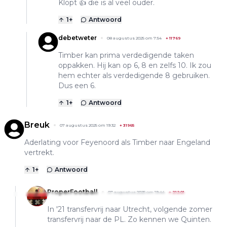
Klopt 👍 die is al veel ouder.
1
+
Antwoord
debetweter
08 augustus 2025 om 7:54
+
11769
Timber kan prima verdedigende taken
oppakken. Hij kan op 6, 8 en zelfs 10. Ik zou
hem echter als verdedigende 8 gebruiken.
Dus een 6.
1
+
Antwoord
Breuk
07 augustus 2025 om 19:32
+
31965
Aderlating voor Feyenoord als Timber naar Engeland
vertrekt.
1
+
Antwoord
ProperFootball
07 augustus 2025 om 19:44
+
21201
In '21 transfervrij naar Utrecht, volgende zomer
transfervrij naar de PL. Zo kennen we Quinten.