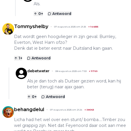
Als.
0
+
Antwoord
Tommyshelby
07 augustus 2025 om 21:25
+
144555
Dat wordt geen hoogvlieger in zijn geval. Burnley,
Everton, West Ham ofzo?
Denk dat ie beter eerst naar Duitsland kan gaan.
1
+
Antwoord
debetweter
08 augustus 2025 om 7:53
+
11769
Als je dan toch als Duitser gezien word, kan hij
beter (terug) naar ajax gaan.
0
+
Antwoord
behangdelul
07 augustus 2025 om 21:24
+
38063
Licha had het wel over een stunt/ bomba....Timber zou
wel grappig zijn. Niet dat Feyenoord daar ooit aan mee