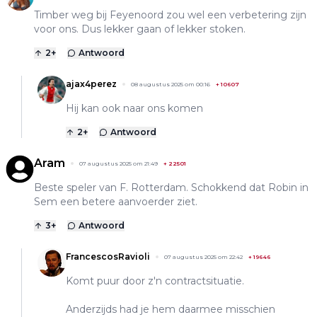
Timber weg bij Feyenoord zou wel een verbetering zijn
voor ons. Dus lekker gaan of lekker stoken.
2
+
Antwoord
ajax4perez
08 augustus 2025 om 00:16
+
10607
Hij kan ook naar ons komen
2
+
Antwoord
Aram
07 augustus 2025 om 21:49
+
22501
Beste speler van F. Rotterdam. Schokkend dat Robin in
Sem een betere aanvoerder ziet.
3
+
Antwoord
FrancescosRavioli
07 augustus 2025 om 22:42
+
19646
Komt puur door z'n contractsituatie.
Anderzijds had je hem daarmee misschien