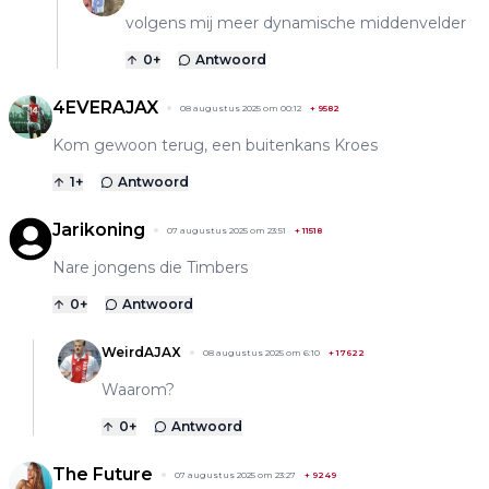
volgens mij meer dynamische middenvelder
0
+
Antwoord
4EVERAJAX
08 augustus 2025 om 00:12
+
9582
Kom gewoon terug, een buitenkans Kroes
1
+
Antwoord
Jarikoning
07 augustus 2025 om 23:51
+
11518
Nare jongens die Timbers
0
+
Antwoord
WeirdAJAX
08 augustus 2025 om 6:10
+
17622
Waarom?
0
+
Antwoord
The Future
07 augustus 2025 om 23:27
+
9249