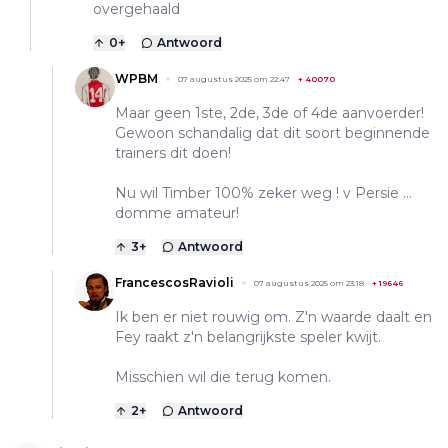
overgehaald
0
+
Antwoord
WPBM
07 augustus 2025 om 22:47
+
40070
Maar geen 1ste, 2de, 3de of 4de aanvoerder!
Gewoon schandalig dat dit soort beginnende
trainers dit doen!
Nu wil Timber 100% zeker weg ! v Persie …
domme amateur!
3
+
Antwoord
FrancescosRavioli
07 augustus 2025 om 23:18
+
19646
Ik ben er niet rouwig om. Z'n waarde daalt en
Fey raakt z'n belangrijkste speler kwijt.
Misschien wil die terug komen.
2
+
Antwoord