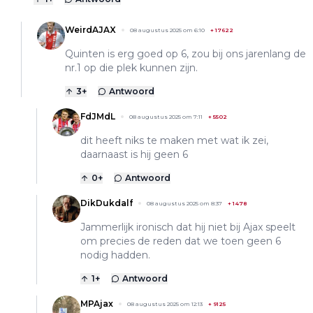
WeirdAJAX
08 augustus 2025 om 6:10
+
17622
Quinten is erg goed op 6, zou bij ons jarenlang de
nr.1 op die plek kunnen zijn.
3
+
Antwoord
FdJMdL
08 augustus 2025 om 7:11
+
5502
dit heeft niks te maken met wat ik zei,
daarnaast is hij geen 6
0
+
Antwoord
DikDukdalf
08 augustus 2025 om 8:37
+
1478
Jammerlijk ironisch dat hij niet bij Ajax speelt
om precies de reden dat we toen geen 6
nodig hadden.
1
+
Antwoord
MPAjax
08 augustus 2025 om 12:13
+
9125