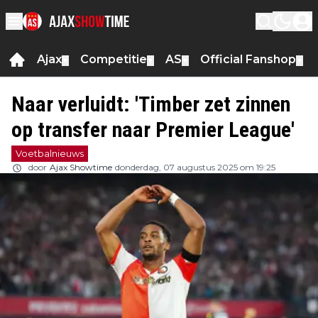
Ajax
Competitie
AS
Official Fanshop
▼
▼
▼
▼
Naar verluidt: 'Timber zet zinnen
op transfer naar Premier League'
Voetbalnieuws
door
Ajax Showtime
donderdag, 07 augustus 2025 om 19:25