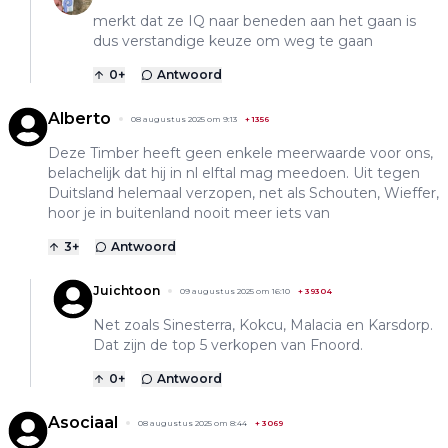
merkt dat ze IQ naar beneden aan het gaan is
dus verstandige keuze om weg te gaan
0
+
Antwoord
Alberto
08 augustus 2025 om 9:13
+
1356
Deze Timber heeft geen enkele meerwaarde voor ons,
belachelijk dat hij in nl elftal mag meedoen. Uit tegen
Duitsland helemaal verzopen, net als Schouten, Wieffer,
hoor je in buitenland nooit meer iets van
3
+
Antwoord
Juichtoon
09 augustus 2025 om 16:10
+
39304
Net zoals Sinesterra, Kokcu, Malacia en Karsdorp.
Dat zijn de top 5 verkopen van Fnoord.
0
+
Antwoord
Asociaal
08 augustus 2025 om 8:44
+
3069