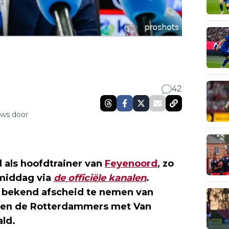
42
uws door
 als hoofdtrainer van
Feyenoord
, zo
middag via
de officiële kanalen
.
bekend afscheid te nemen van
ben de Rotterdammers met Van
ald.