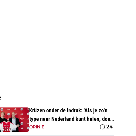
e
Krüzen onder de indruk: 'Als je zo'n
type naar Nederland kunt halen, doe
24
je iets goed'
OPINIE