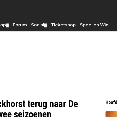
hop
Forum
Social
Ticketshop
Speel en Win
▼
▼
khorst terug naar De
Hoofd
twee seizoenen