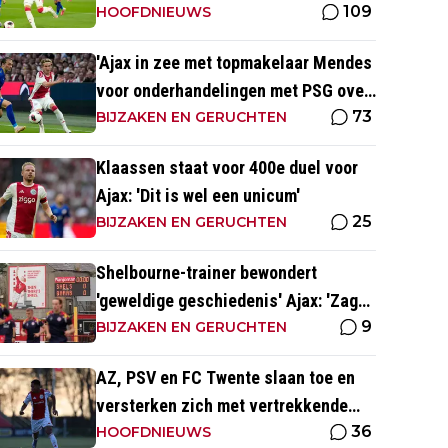
109
Brandt en Ter Stegen
HOOFDNIEUWS
'Ajax in zee met topmakelaar Mendes
voor onderhandelingen met PSG over
73
Godts'
BIJZAKEN EN GERUCHTEN
Klaassen staat voor 400e duel voor
Ajax: 'Dit is wel een unicum'
25
BIJZAKEN EN GERUCHTEN
Shelbourne-trainer bewondert
'geweldige geschiedenis' Ajax: 'Zag
9
Kluivert de winnende scoren'
BIJZAKEN EN GERUCHTEN
AZ, PSV en FC Twente slaan toe en
versterken zich met vertrekkende
36
Ajax-talenten
HOOFDNIEUWS