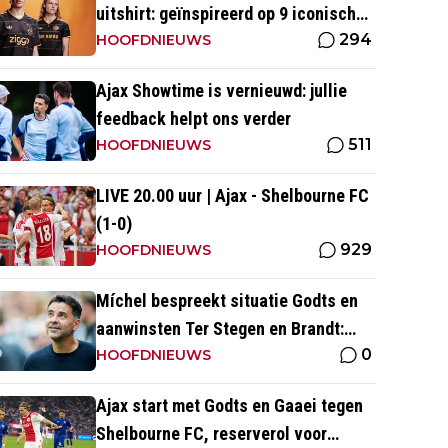
uitshirt: geïnspireerd op 9 iconische
294
momenten uit clubhistorie
HOOFDNIEUWS
Ajax Showtime is vernieuwd: jullie
feedback helpt ons verder
511
HOOFDNIEUWS
LIVE 20.00 uur | Ajax - Shelbourne FC
(1-0)
929
HOOFDNIEUWS
Míchel bespreekt situatie Godts en
aanwinsten Ter Stegen en Brandt:
0
'Julian kan spelen in de slotfase'
HOOFDNIEUWS
Ajax start met Godts en Gaaei tegen
Shelbourne FC, reserverol voor