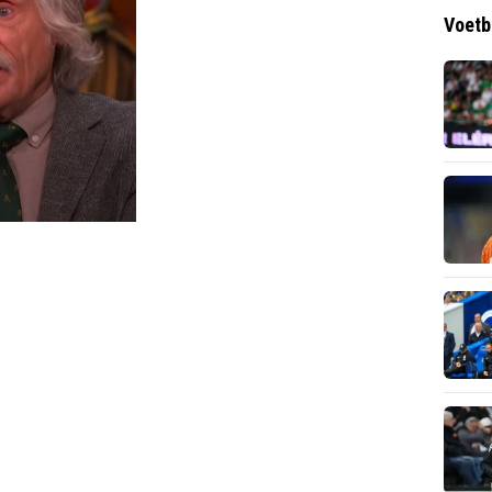
Voetb