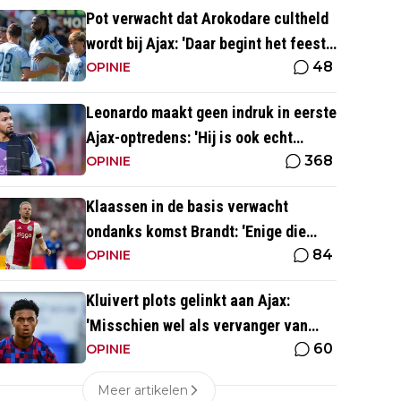
Pot verwacht dat Arokodare cultheld
wordt bij Ajax: 'Daar begint het feest
48
eigenlijk al'
OPINIE
Leonardo maakt geen indruk in eerste
Ajax-optredens: 'Hij is ook echt
368
langzaam'
OPINIE
Klaassen in de basis verwacht
ondanks komst Brandt: 'Enige die
84
daar goed kan spelen'
OPINIE
Kluivert plots gelinkt aan Ajax:
'Misschien wel als vervanger van
60
Mika Godts'
OPINIE
Meer artikelen