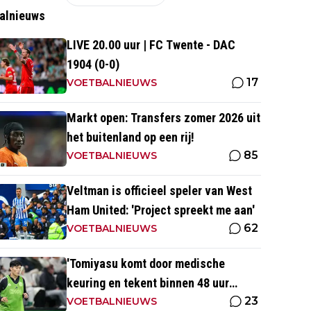
alnieuws
LIVE 20.00 uur | FC Twente - DAC
1904 (0-0)
17
VOETBALNIEUWS
Markt open: Transfers zomer 2026 uit
het buitenland op een rij!
85
VOETBALNIEUWS
Veltman is officieel speler van West
Ham United: 'Project spreekt me aan'
62
VOETBALNIEUWS
'Tomiyasu komt door medische
keuring en tekent binnen 48 uur
23
contract bij nieuwe club'
VOETBALNIEUWS