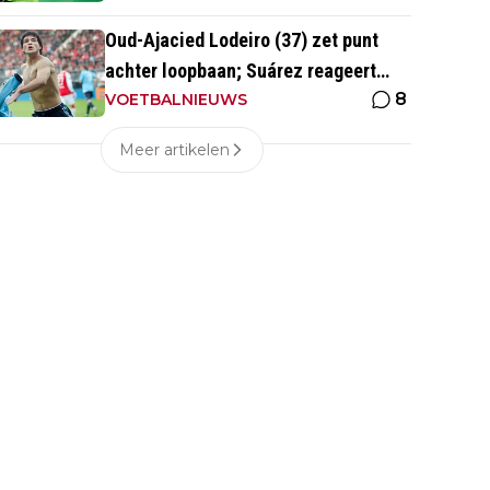
Oud-Ajacied Lodeiro (37) zet punt
achter loopbaan; Suárez reageert
8
emotioneel
VOETBALNIEUWS
Meer artikelen