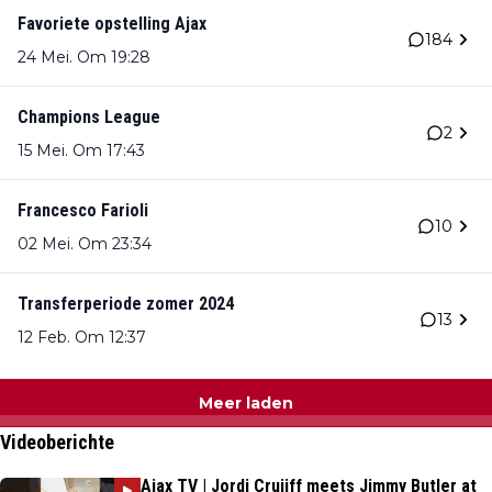
Favoriete opstelling Ajax
184
24 Mei. Om 19:28
Champions League
2
15 Mei. Om 17:43
Francesco Farioli
10
02 Mei. Om 23:34
Transferperiode zomer 2024
13
12 Feb. Om 12:37
Meer laden
Videoberichte
Ajax TV | Jordi Cruijff meets Jimmy Butler at