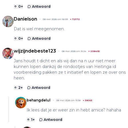
0
+
Antwoord
Danielson
08 mei 2026 om 16:09
+
72172
Dat is wel meegenomen.
0
+
Antwoord
wijzijndebeste123
08 mei 2026 om 15:24
+
208493
Jans houdt t dicht en als wij dan na n uur niet meer
kunnen lopen dankzij de rondootjes van Heitinga id
voorbereiding pakken ze t initiatief en lopen ze over ons
heen.
2
+
Antwoord
behangdelul
08 mei 2026 om 15:58
+
38063
Ik lees dat je er weer zin in hebt amice? hahaha
1
+
Antwoord