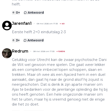
helft.
0
+
Antwoord
Jarenfan1
08 mei 2026 om 17:33
+
40
Eerste helft 2+0 einduitslag 2-3
3
+
Antwoord
Redrum
08 mei 2026 om 17:30
+
106136
Gelukkig voor Utrecht kan de zwaar psychotische Dani
de Wit wel gewoon mee spelen. Die gaat weer lekker
als een complete imbeciel lopen schoppen, slaan en
trekken. Maar oh wee als een Ajacied hem in een duel
aanraakt, dan gaat hij naar de grond alsof hij zojuist is
neergeschoten. Dat is denk ik zijn aparte manier om
Ajax te bedanken voor de jarenlange opleiding die hij bij
ons heeft genoten. Een hele ongezonde manier om
het te uiten, maar hij is vreemd genoeg niet de enige
die het zo doet.