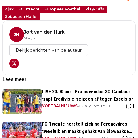
Ajax
FC Utrecht
Europees Voetbal
Play-Offs
Sébastien Haller
Jort van den Hurk
JH
Stagiair
Bekijk berichten van de auteur
Lees meer
LIVE 20.00 uur | Promovendus SC Cambuur
trapt Eredivisie-seizoen af tegen Excelsior
1
VOETBALNIEUWS
•
07 aug. om 12:20
FC Twente herstelt zich na Ferencváros-
tweeluik en maakt gehakt van Slowaakse