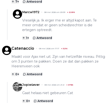
7
+
Antwoord
Marcw1972
08 mei 2026 om 20:09
+
22616
Vreselijk ja. Ik erger me er altijd kapot aan. Te
meer omdat er geen scheidsrechter is die
ertegen optreedt.
1
+
Antwoord
Catenaccio
08 mei 2026 om 17:17
+
3216
Maakt voor Ajax niet uit. Zijn van hetzelfde niveau. Pittig
om 3 punten te pakken. Doen ze dat dan pakken ze
Heerenveen ook
0
+
Antwoord
Jopie4ever
08 mei 2026 om 21:41
+
6786
Gaat helaas niet gebeuren Cat
0
+
Antwoord