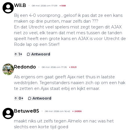
Wil.B
08 mei 2026 om 17:09
+
568
Bij een 4-0 voorsprong , geloof ik pas dat ze een kans
maken op drie punten, maar zelfs dan ???
En dat Utrecht veel spelers mist zegt tegen dit AJAX
niet zo veel, elk team dat met mes tussen de tanden
speelt heeft een grote kans en AJAX is voor Utrecht de
Rode lap op een Stier!!
1
+
Antwoord
Redondo
08 mei 2026 om 17:05
+
3321
Als ergens om gaat geeft Ajax niet thuis in laatste
wedstrijden. Tegenstanders naaien zich op om een hak
te zetten en Ajax staat erbij en kijkt ernaar.
0
+
Antwoord
Betuwe85
08 mei 2026 om 16:42
+
26356
maakt niks uit zelfs tegen Almelo en nac was het
slechts een korte tijd goed