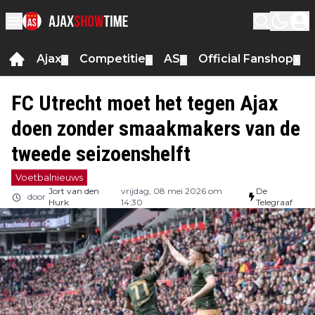
Ajax
Competitie
AS
Official Fanshop
▼
▼
▼
▼
FC Utrecht moet het tegen Ajax
doen zonder smaakmakers van de
tweede seizoenshelft
Voetbalnieuws
Jort van den
vrijdag, 08 mei 2026 om
De
door
Hurk
14:30
Telegraaf