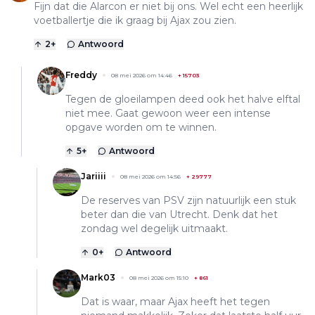
Fijn dat die Alarcon er niet bij ons. Wel echt een heerlijk
voetballertje die ik graag bij Ajax zou zien.
2
+
Antwoord
Freddy
08 mei 2026 om 14:46
+
15703
Tegen de gloeilampen deed ook het halve elftal
niet mee. Gaat gewoon weer een intense
opgave worden om te winnen.
5
+
Antwoord
Jariiii
08 mei 2026 om 14:56
+
29777
De reserves van PSV zijn natuurlijk een stuk
beter dan die van Utrecht. Denk dat het
zondag wel degelijk uitmaakt.
0
+
Antwoord
Mark03
08 mei 2026 om 15:10
+
861
Dat is waar, maar Ajax heeft het tegen