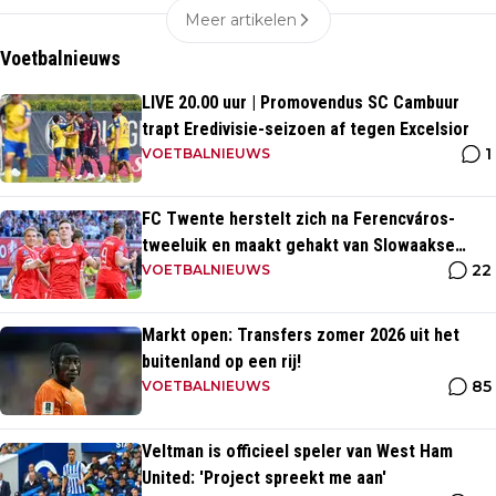
Meer artikelen
Voetbalnieuws
LIVE 20.00 uur | Promovendus SC Cambuur
trapt Eredivisie-seizoen af tegen Excelsior
1
VOETBALNIEUWS
FC Twente herstelt zich na Ferencváros-
tweeluik en maakt gehakt van Slowaakse
22
opponent
VOETBALNIEUWS
Markt open: Transfers zomer 2026 uit het
buitenland op een rij!
85
VOETBALNIEUWS
Veltman is officieel speler van West Ham
United: 'Project spreekt me aan'