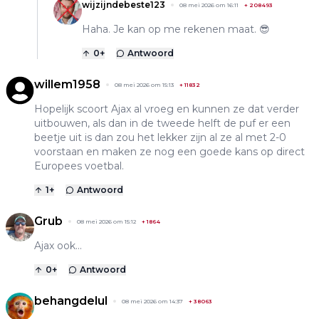
wijzijndebeste123
08 mei 2026 om 16:11
+
208493
Haha. Je kan op me rekenen maat. 😎
0
+
Antwoord
willem1958
08 mei 2026 om 15:13
+
11832
Hopelijk scoort Ajax al vroeg en kunnen ze dat verder
uitbouwen, als dan in de tweede helft de puf er een
beetje uit is dan zou het lekker zijn al ze al met 2-0
voorstaan en maken ze nog een goede kans op direct
Europees voetbal.
1
+
Antwoord
Grub
08 mei 2026 om 15:12
+
1864
Ajax ook...
0
+
Antwoord
behangdelul
08 mei 2026 om 14:37
+
38063