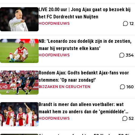
LIVE 20.00 uur | Jong Ajax gaat op bezoek bij
het FC Dordrecht van Nuijten
12
HOOFDNIEUWS
NB: 'Leonardo zou dodelijk zijn in de zestien,
maar hij verprutste elke kans'
354
HOOFDNIEUWS
Rondom Ajax: Godts bedankt Ajax-fans voor
stemmen: 'Op naar zondag!'
160
BIJZAKEN EN GERUCHTEN
Brandt is meer dan alleen voetballer: wat
maakt hem zo anders dan de 'gemiddelde'
52
voetballer?
HOOFDNIEUWS