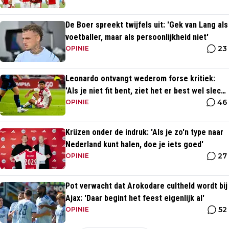
De Boer spreekt twijfels uit: 'Gek van Lang als
voetballer, maar als persoonlijkheid niet'
23
OPINIE
Leonardo ontvangt wederom forse kritiek:
'Als je niet fit bent, ziet het er best wel slecht
46
uit'
OPINIE
Krüzen onder de indruk: 'Als je zo'n type naar
Nederland kunt halen, doe je iets goed'
27
OPINIE
Pot verwacht dat Arokodare cultheld wordt bij
Ajax: 'Daar begint het feest eigenlijk al'
52
OPINIE