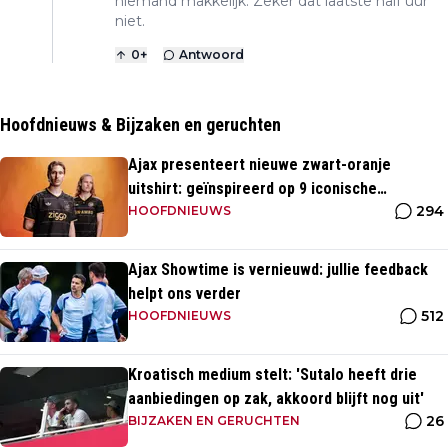
niemand makkelijk. Zeker dat laatste half uur
niet.
0
+
Antwoord
Hoofdnieuws & Bijzaken en geruchten
Ajax presenteert nieuwe zwart-oranje
uitshirt: geïnspireerd op 9 iconische
294
momenten uit clubhistorie
HOOFDNIEUWS
Ajax Showtime is vernieuwd: jullie feedback
helpt ons verder
512
HOOFDNIEUWS
Kroatisch medium stelt: 'Sutalo heeft drie
aanbiedingen op zak, akkoord blijft nog uit'
26
BIJZAKEN EN GERUCHTEN