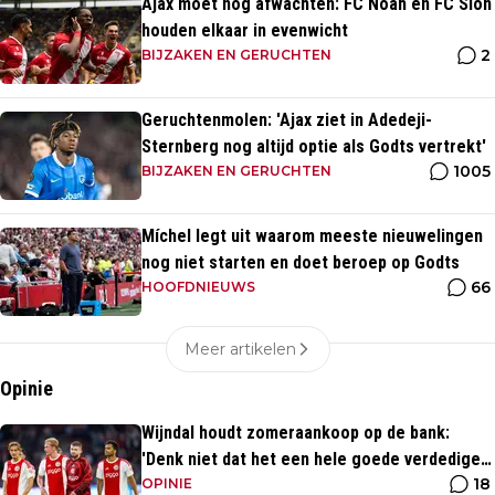
Ajax moet nog afwachten: FC Noah en FC Sion
houden elkaar in evenwicht
2
BIJZAKEN EN GERUCHTEN
Geruchtenmolen: 'Ajax ziet in Adedeji-
Sternberg nog altijd optie als Godts vertrekt'
1005
BIJZAKEN EN GERUCHTEN
Míchel legt uit waarom meeste nieuwelingen
nog niet starten en doet beroep op Godts
66
HOOFDNIEUWS
Meer artikelen
Opinie
Wijndal houdt zomeraankoop op de bank:
'Denk niet dat het een hele goede verdediger
18
is'
OPINIE