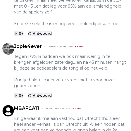
te pakken. Maar nee...we verloren kansloos in de JCA
met 0 - 3 ..en dat lag voor 95% aan de lamlendigheid
van de spelers zèlf.
En deze selectie is er nog veel lamlendiger aan toe
0
+
Antwoord
Jopie4ever
08 mei 2026 om 21:38
+
6786
Tegen PVS B hadden we ook maar weinig in te
brengen afgelopen zaterdag....en na 45 minuten hangt
bij deze selectiespelers de tong al op het veld.
Puntje halen....meer zit er vrees niet in voor onze
godenzonen.
0
+
Antwoord
MBAFCA11
08 mei 2026 om 17:36
+
2487
Enige waar ik me aan vasthou dat Utrecht thuis een
heel ander verhaal is dan Utrecht uit. Alleen hopen dat
we een keer een voldoende kunnen halen in de 2e