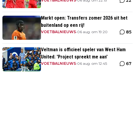
22
opponent
VOETBALNIEUWS
•
06 aug. om 22:15
Markt open: Transfers zomer 2026 uit het
buitenland op een rij!
85
VOETBALNIEUWS
•
06 aug. om 19:20
Veltman is officieel speler van West Ham
United: 'Project spreekt me aan'
67
VOETBALNIEUWS
•
06 aug. om 12:45