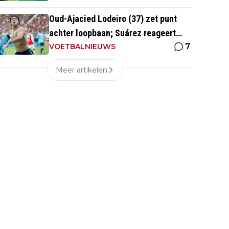
Oud-Ajacied Lodeiro (37) zet punt
achter loopbaan; Suárez reageert
7
emotioneel
VOETBALNIEUWS
Meer artikelen