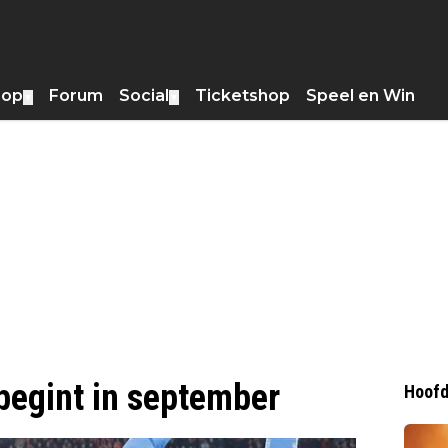
hop
Forum
Social
Ticketshop
Speel en Win
▼
▼
begint in september
Hoofd