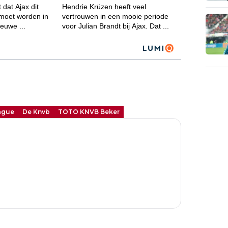
ague
De Knvb
TOTO KNVB Beker