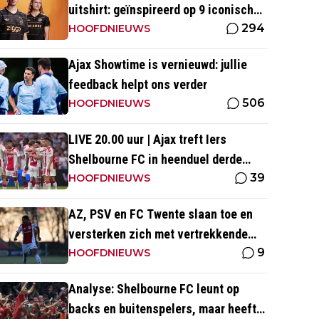
uitshirt: geïnspireerd op 9 iconische
294
momenten uit clubhistorie
HOOFDNIEUWS
Ajax Showtime is vernieuwd: jullie
feedback helpt ons verder
506
HOOFDNIEUWS
LIVE 20.00 uur | Ajax treft Iers
Shelbourne FC in heenduel derde
39
voorronde Conference League
HOOFDNIEUWS
AZ, PSV en FC Twente slaan toe en
versterken zich met vertrekkende
9
Ajax-talenten
HOOFDNIEUWS
Analyse: Shelbourne FC leunt op
backs en buitenspelers, maar heeft