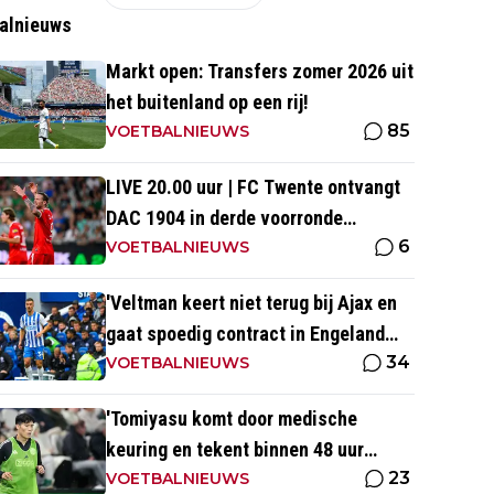
alnieuws
Markt open: Transfers zomer 2026 uit
het buitenland op een rij!
85
VOETBALNIEUWS
LIVE 20.00 uur | FC Twente ontvangt
DAC 1904 in derde voorronde
6
Conference League
VOETBALNIEUWS
'Veltman keert niet terug bij Ajax en
gaat spoedig contract in Engeland
34
ondertekenen'
VOETBALNIEUWS
'Tomiyasu komt door medische
keuring en tekent binnen 48 uur
23
contract bij nieuwe club'
VOETBALNIEUWS