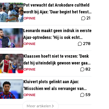
Pot verwacht dat Arokodare cultheld
wordt bij Ajax: 'Daar begint het feest
21
eigenlijk al'
OPINIE
Leonardo maakt geen indruk in eerste
Ajax-optredens: 'Hij is ook echt
278
langzaam'
OPINIE
Klaassen hoeft niet te vrezen: 'Denk
dat hij uiteindelijk gewoon weer gaat
82
spelen'
OPINIE
Kluivert plots gelinkt aan Ajax:
'Misschien wel als vervanger van
59
Mika Godts'
OPINIE
Meer artikelen