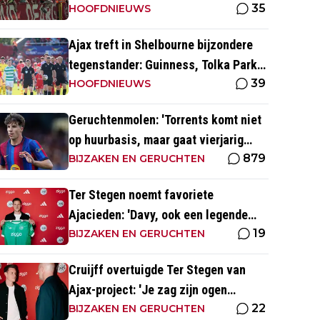
35
restverdediging totaal niet op orde
HOOFDNIEUWS
Ajax treft in Shelbourne bijzondere
tegenstander: Guinness, Tolka Park
39
en bijzonder lage marktwaarde
HOOFDNIEUWS
Geruchtenmolen: 'Torrents komt niet
op huurbasis, maar gaat vierjarig
879
contract tekenen bij Ajax'
BIJZAKEN EN GERUCHTEN
Ter Stegen noemt favoriete
Ajacieden: 'Davy, ook een legende
19
van de club'
BIJZAKEN EN GERUCHTEN
Cruijff overtuigde Ter Stegen van
Ajax-project: 'Je zag zijn ogen
22
gewoon oplichten'
BIJZAKEN EN GERUCHTEN