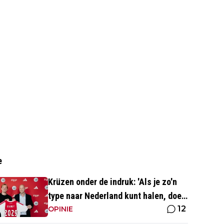
e
Krüzen onder de indruk: 'Als je zo'n
type naar Nederland kunt halen, doe
12
je iets goed'
OPINIE