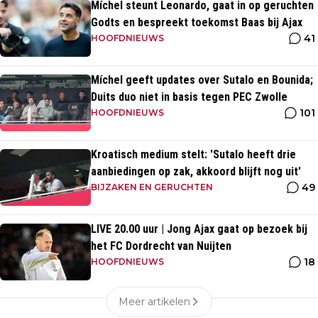
Míchel steunt Leonardo, gaat in op geruchten
Godts en bespreekt toekomst Baas bij Ajax
41
HOOFDNIEUWS
Míchel geeft updates over Sutalo en Bounida;
Duits duo niet in basis tegen PEC Zwolle
101
HOOFDNIEUWS
Kroatisch medium stelt: 'Sutalo heeft drie
aanbiedingen op zak, akkoord blijft nog uit'
49
BIJZAKEN EN GERUCHTEN
LIVE 20.00 uur | Jong Ajax gaat op bezoek bij
het FC Dordrecht van Nuijten
18
HOOFDNIEUWS
Meer artikelen