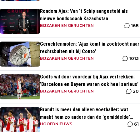
Rondom Ajax: Van 't Schip aangesteld als
nieuwe bondscoach Kazachstan
168
BIJZAKEN EN GERUCHTEN
Geruchtenmolen: 'Ajax komt in zoektocht naar
rechtsbuiten uit bij Couto'
1013
BIJZAKEN EN GERUCHTEN
Godts wil door voordeur bij Ajax vertrekken:
'Barcelona en Bayern waren ook heel serieus'
20
BIJZAKEN EN GERUCHTEN
Brandt is meer dan alleen voetballer: wat
maakt hem zo anders dan de 'gemiddelde'
61
voetballer?
HOOFDNIEUWS