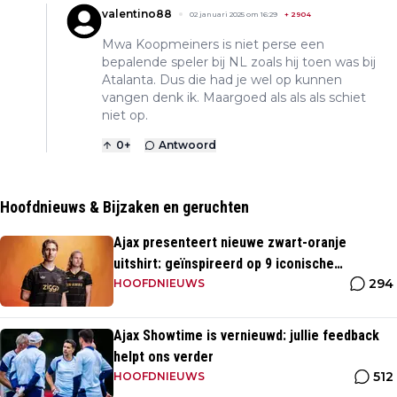
valentino88
02 januari 2025 om 16:29
+
2904
Mwa Koopmeiners is niet perse een
bepalende speler bij NL zoals hij toen was bij
Atalanta. Dus die had je wel op kunnen
vangen denk ik. Maargoed als als als schiet
niet op.
0
+
Antwoord
Hoofdnieuws & Bijzaken en geruchten
Ajax presenteert nieuwe zwart-oranje
uitshirt: geïnspireerd op 9 iconische
294
momenten uit clubhistorie
HOOFDNIEUWS
Ajax Showtime is vernieuwd: jullie feedback
helpt ons verder
512
HOOFDNIEUWS