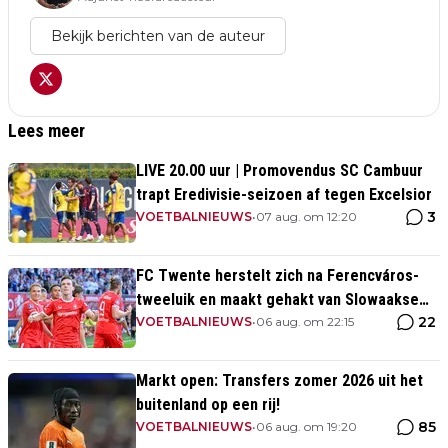
Bekijk berichten van de auteur
Lees meer
LIVE 20.00 uur | Promovendus SC Cambuur
trapt Eredivisie-seizoen af tegen Excelsior
3
VOETBALNIEUWS
•
07 aug. om 12:20
FC Twente herstelt zich na Ferencváros-
tweeluik en maakt gehakt van Slowaakse
22
opponent
VOETBALNIEUWS
•
06 aug. om 22:15
Markt open: Transfers zomer 2026 uit het
buitenland op een rij!
85
VOETBALNIEUWS
•
06 aug. om 19:20