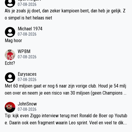
ongens ook scouten he zoals Twente heeft gedaan. We hebben nu
elinzicht, heeft lengte dus het is mij een raadsel dat ze dat nog nie
07-08-2026
Carrizo gehaald maar dat is eigenlijk een type Patati niet explosief
t hebben geprobeerd.
Als je zoals jij doet, dan zeker kampioen bent, dan heb je gelijk. Z
of heel sterk in de 1 tegen 1 maar lijken meer spelmakers en goed
o simpel is het helaas niet
in combinatie en wellicht beter in een vrije rol en niet zo geplakt a
Michael 1974
an de zijkant.
07-08-2026
Mag hoor
WPBM
07-08-2026
Echt?
Eurysaces
07-08-2026
Met 60 miljoen gaat er nog 6 naar zijn vorige club. Houd je 54 milj
oen over en neem je een risico van 30 miljoen (geen Champions L
eague). Met een beetje pech blijft er dus 24 miljoen over van de b
JohnSnow
este speler van de eredivisie met een absurd potentieel. PSG mag
07-08-2026
kopen voor 60 miljoen, maar ik zou het risico van geen Champions
Tip: kijk even Ziggo interview terug met Ronald de Boer op Youtub
League bij hun leggen. 30 miljoen erbij als we het niet halen.
e. Daarin ook een fragment waarin Leo sprint. Veel en veel te dik.
Maargoed dat mag je volgens velen niet zeggen hier. Moet echt k