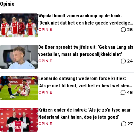
Opinie
Wijndal houdt zomeraankoop op de bank:
'Denk niet dat het een hele goede verdediger
28
is'
OPINIE
De Boer spreekt twijfels uit: 'Gek van Lang als
voetballer, maar als persoonlijkheid niet'
24
OPINIE
Leonardo ontvangt wederom forse kritiek:
'Als je niet fit bent, ziet het er best wel slecht
48
uit'
OPINIE
Krüzen onder de indruk: 'Als je zo'n type naar
Nederland kunt halen, doe je iets goed'
27
OPINIE