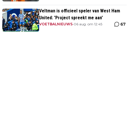
Veltman is officieel speler van West Ham
United: 'Project spreekt me aan'
67
VOETBALNIEUWS
•
06 aug. om 12:45