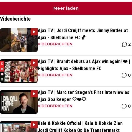
Meer laden
Videoberichte
Ajax TV | Jordi Cruijff meets Jimmy Butler at
Ajax - Shelbourne FC 🏀
2
VIDEOBERICHTEN
Ajax TV | Brandt debuts as Ajax win again! ❤️ |
Highlights Ajax - Shelbourne FC
0
VIDEOBERICHTEN
Ajax TV | Marc ter Stegen's First Interview as
Ajax Goalkeeper 🤍❤️🤍
0
VIDEOBERICHTEN
Kale & Kokkie Official | Kale & Kokkie Zien
Jordi Cruijff Koken Op De Transfermarkt