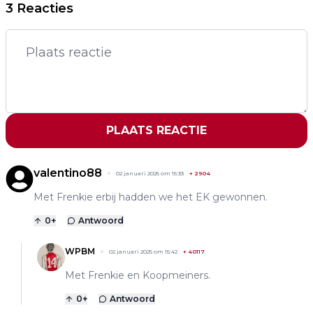
3 Reacties
PLAATS REACTIE
valentino88
02 januari 2025 om 15:33
+
2904
Met Frenkie erbij hadden we het EK gewonnen.
0
+
Antwoord
WPBM
02 januari 2025 om 15:42
+
40117
Met Frenkie en Koopmeiners.
0
+
Antwoord