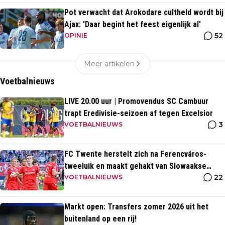
Pot verwacht dat Arokodare cultheld wordt bij
Ajax: 'Daar begint het feest eigenlijk al'
52
OPINIE
Meer artikelen
Voetbalnieuws
LIVE 20.00 uur | Promovendus SC Cambuur
trapt Eredivisie-seizoen af tegen Excelsior
3
VOETBALNIEUWS
FC Twente herstelt zich na Ferencváros-
tweeluik en maakt gehakt van Slowaakse
22
opponent
VOETBALNIEUWS
Markt open: Transfers zomer 2026 uit het
buitenland op een rij!