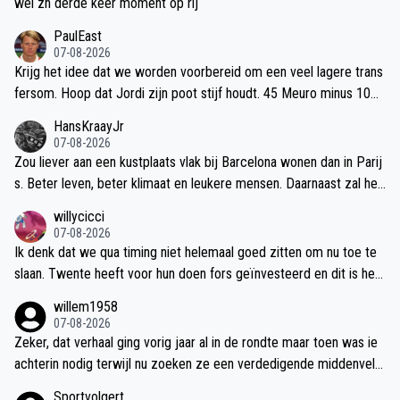
wel zn derde keer moment op rij
PaulEast
07-08-2026
Krijg het idee dat we worden voorbereid om een veel lagere trans
fersom. Hoop dat Jordi zijn poot stijf houdt. 45 Meuro minus 10%
voor zijn vorige club is niet genoeg. Ajax moet sterker worden van
HansKraayJr
een transfer. Niet slechter.
07-08-2026
Zou liever aan een kustplaats vlak bij Barcelona wonen dan in Parij
s. Beter leven, beter klimaat en leukere mensen. Daarnaast zal het
salaris om het even zijn en speel je bij Barca ook met geweldige s
willycicci
pelers en in een leukere competitie. Beide spelen in de CL. Ik zou
07-08-2026
ook Barca boven Parijs verkiezen.
Ik denk dat we qua timing niet helemaal goed zitten om nu toe te
slaan. Twente heeft voor hun doen fors geïnvesteerd en dit is het
seizoen om te oogsten voor hun. Huidige transferwaarde van 7 mil
willem1958
joen en dat zal na dit seizoen echt richting de 20 tot 30 gaan als hi
07-08-2026
j zo doorgaat. Geruchten gaan al dat er een bod van 18 miljoen is
Zeker, dat verhaal ging vorig jaar al in de rondte maar toen was ie
afgewezen. Je had misschien kans gehad direct na afloop van vori
achterin nodig terwijl nu zoeken ze een verdedigende middenveld
g seizoen, nu niet meer realistisch. Eigenlijk moeten we dit soort j
er en dat is Baas vind ik, hij kan verdedigen, prima pass en goed sp
Sportvolgert