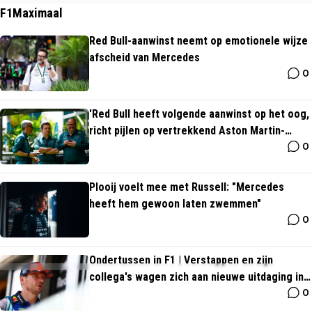
eihard aan de bak maar die zal er niet klaar voor zijn tegen PSV
F1Maximaal
Red Bull-aanwinst neemt op emotionele wijze
afscheid van Mercedes
0
'Red Bull heeft volgende aanwinst op het oog,
richt pijlen op vertrekkend Aston Martin-
0
kopstuk'
Plooij voelt mee met Russell: "Mercedes
heeft hem gewoon laten zwemmen"
0
Ondertussen in F1 | Verstappen en zijn
collega's wagen zich aan nieuwe uitdaging in
0
Grill The Grid