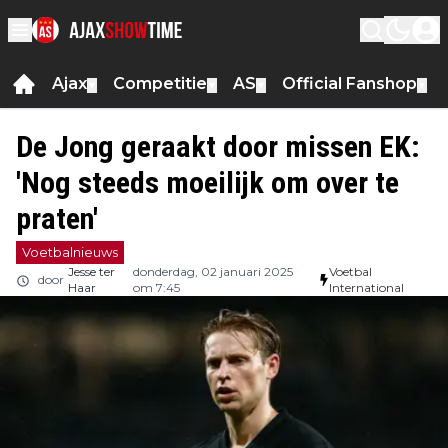
Ajax
Competitie
AS
Official Fanshop
▼
▼
▼
▼
De Jong geraakt door missen EK:
'Nog steeds moeilijk om over te
praten'
Voetbalnieuws
Jesse ter
donderdag, 02 januari 2025
Voetbal
door
Haar
om 7:45
International