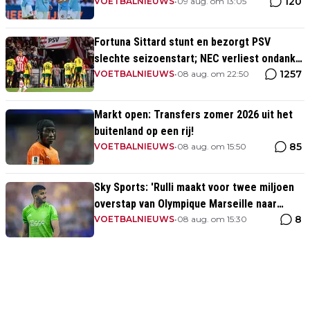
120
VOETBALNIEUWS
•
09 aug. om 13:05
Fortuna Sittard stunt en bezorgt PSV
slechte seizoenstart; NEC verliest ondanks
1257
assist Tadic
VOETBALNIEUWS
•
08 aug. om 22:50
Markt open: Transfers zomer 2026 uit het
buitenland op een rij!
85
VOETBALNIEUWS
•
08 aug. om 15:50
Sky Sports: 'Rulli maakt voor twee miljoen
overstap van Olympique Marseille naar
8
Manchester City'
VOETBALNIEUWS
•
08 aug. om 15:30