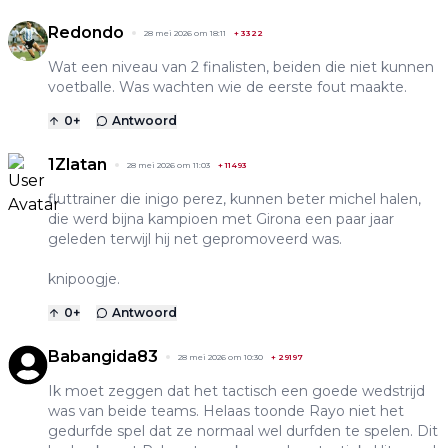
Redondo
28 mei 2026 om 18:11
+
3322
Wat een niveau van 2 finalisten, beiden die niet kunnen
voetballe. Was wachten wie de eerste fout maakte.
0
+
Antwoord
1Zlatan
28 mei 2026 om 11:03
+
11493
fluttrainer die inigo perez, kunnen beter michel halen,
die werd bijna kampioen met Girona een paar jaar
geleden terwijl hij net gepromoveerd was.
knipoogje.
0
+
Antwoord
Babangida83
28 mei 2026 om 10:30
+
29197
Ik moet zeggen dat het tactisch een goede wedstrijd
was van beide teams. Helaas toonde Rayo niet het
gedurfde spel dat ze normaal wel durfden te spelen. Dit