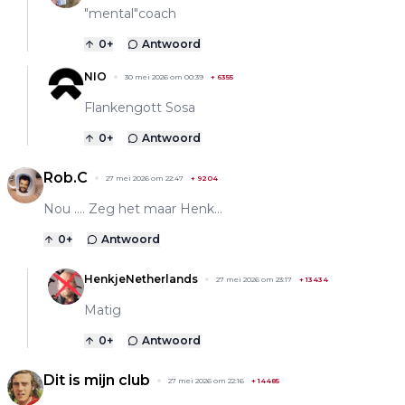
"mental"coach
0
+
Antwoord
NIO
30 mei 2026 om 00:39
+
6355
Flankengott Sosa
0
+
Antwoord
Rob.C
27 mei 2026 om 22:47
+
9204
Nou .... Zeg het maar Henk...
0
+
Antwoord
HenkjeNetherlands
27 mei 2026 om 23:17
+
13434
Matig
0
+
Antwoord
Dit is mijn club
27 mei 2026 om 22:16
+
14485