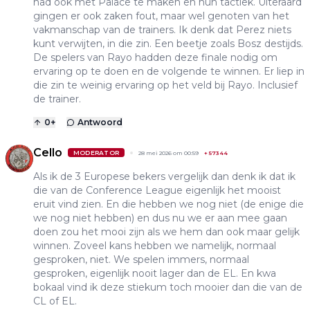
had ook met Palace te maken en hun tactiek. Uiteraard
gingen er ook zaken fout, maar wel genoten van het
vakmanschap van de trainers. Ik denk dat Perez niets
kunt verwijten, in die zin. Een beetje zoals Bosz destijds.
De spelers van Rayo hadden deze finale nodig om
ervaring op te doen en de volgende te winnen. Er liep in
die zin te weinig ervaring op het veld bij Rayo. Inclusief
de trainer.
0
+
Antwoord
Cello
MODERATOR
28 mei 2026 om 00:59
+
57344
Als ik de 3 Europese bekers vergelijk dan denk ik dat ik
die van de Conference League eigenlijk het mooist
eruit vind zien. En die hebben we nog niet (de enige die
we nog niet hebben) en dus nu we er aan mee gaan
doen zou het mooi zijn als we hem dan ook maar gelijk
winnen. Zoveel kans hebben we namelijk, normaal
gesproken, niet. We spelen immers, normaal
gesproken, eigenlijk nooit lager dan de EL. En kwa
bokaal vind ik deze stiekum toch mooier dan die van de
CL of EL.