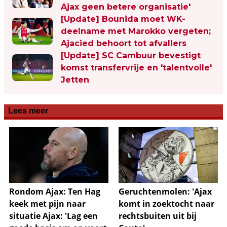
Ajax geen betere organisatie'
[Update] Bounida moet WK-
deelname met Marokko vergeten;
Ajacied behoort tot afvallers
[Update] SC Cambuur bevestigt
komst transfervrije en 'talentvolle'
Jetten