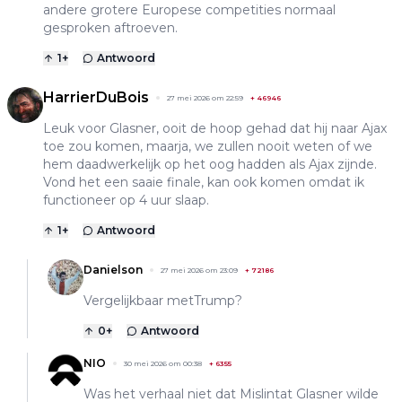
andere grotere Europese competities normaal
gesproken aftroeven.
1
+
Antwoord
HarrierDuBois
27 mei 2026 om 22:59
+
46946
Leuk voor Glasner, ooit de hoop gehad dat hij naar Ajax
toe zou komen, maarja, we zullen nooit weten of we
hem daadwerkelijk op het oog hadden als Ajax zijnde.
Vond het een saaie finale, kan ook komen omdat ik
functioneer op 4 uur slaap.
1
+
Antwoord
Danielson
27 mei 2026 om 23:09
+
72186
Vergelijkbaar metTrump?
0
+
Antwoord
NIO
30 mei 2026 om 00:38
+
6355
Was het verhaal niet dat Mislintat Glasner wilde