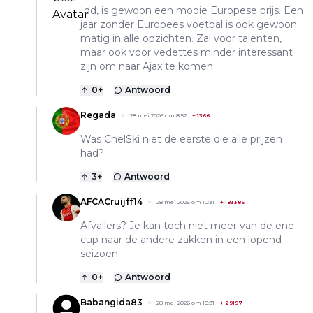
Idd, is gewoon een mooie Europese prijs. Een
jaar zonder Europees voetbal is ook gewoon
matig in alle opzichten. Zal voor talenten,
maar ook voor vedettes minder interessant
zijn om naar Ajax te komen.
0
+
Antwoord
Regada
28 mei 2026 om 8:52
+
1366
Was Chel$ki niet de eerste die alle prijzen
had?
3
+
Antwoord
AFCACruijff14
28 mei 2026 om 10:31
+
183386
Afvallers? Je kan toch niet meer van de ene
cup naar de andere zakken in een lopend
seizoen.
0
+
Antwoord
Babangida83
28 mei 2026 om 10:31
+
29197