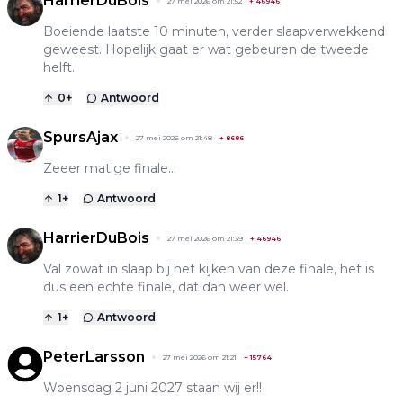
HarrierDuBois
27 mei 2026 om 21:52
+
46946
Boeiende laatste 10 minuten, verder slaapverwekkend
geweest. Hopelijk gaat er wat gebeuren de tweede
helft.
0
+
Antwoord
SpursAjax
27 mei 2026 om 21:48
+
8686
Zeeer matige finale...
1
+
Antwoord
HarrierDuBois
27 mei 2026 om 21:39
+
46946
Val zowat in slaap bij het kijken van deze finale, het is
dus een echte finale, dat dan weer wel.
1
+
Antwoord
PeterLarsson
27 mei 2026 om 21:21
+
15764
Woensdag 2 juni 2027 staan wij er!!