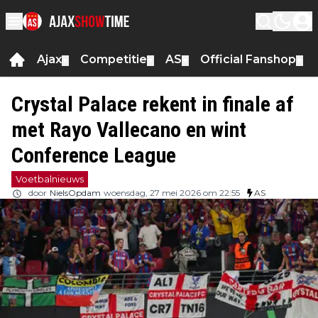
Ajax
Competitie
AS
Official Fanshop
▼
▼
▼
▼
Crystal Palace rekent in finale af
met Rayo Vallecano en wint
Conference League
Voetbalnieuws
door
NielsOpdam
woensdag, 27 mei 2026 om 22:55
AS