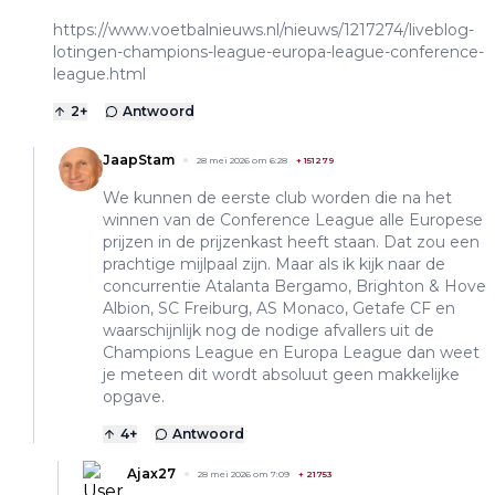
https://www.voetbalnieuws.nl/nieuws/1217274/liveblog-
lotingen-champions-league-europa-league-conference-
league.html
2
+
Antwoord
JaapStam
28 mei 2026 om 6:28
+
151279
We kunnen de eerste club worden die na het
winnen van de Conference League alle Europese
prijzen in de prijzenkast heeft staan. Dat zou een
prachtige mijlpaal zijn. Maar als ik kijk naar de
concurrentie Atalanta Bergamo, Brighton & Hove
Albion, SC Freiburg, AS Monaco, Getafe CF en
waarschijnlijk nog de nodige afvallers uit de
Champions League en Europa League dan weet
je meteen dit wordt absoluut geen makkelijke
opgave.
4
+
Antwoord
Ajax27
28 mei 2026 om 7:09
+
21753