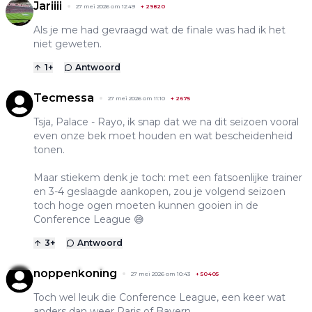
Jariiii
27 mei 2026 om 12:49
+
29820
Als je me had gevraagd wat de finale was had ik het
niet geweten.
1
+
Antwoord
Tecmessa
27 mei 2026 om 11:10
+
2675
Tsja, Palace - Rayo, ik snap dat we na dit seizoen vooral
even onze bek moet houden en wat bescheidenheid
tonen.
Maar stiekem denk je toch: met een fatsoenlijke trainer
en 3-4 geslaagde aankopen, zou je volgend seizoen
toch hoge ogen moeten kunnen gooien in de
Conference League 😅
3
+
Antwoord
noppenkoning
27 mei 2026 om 10:43
+
50405
Toch wel leuk die Conference League, een keer wat
anders dan weer Paris of Bayern