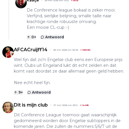
Kaatje
28 mei 2026 om 13:02
+
5505
De Conference league bokaal is zeker mooi.
Verfijnd, sierlijke belijning, smalle taille naar
krachtige ronde robuuste omvang.
Een mooie CL-cup :-)
0
+
Antwoord
AFCACruijff14
28 mei 2026 om 00:23
+
183386
Wel fijn dat zo'n Engelse club eens een Europese prijs
wint. Clubs uit Engeland lukt dit echt zelden en dat
komt vast doordat ze daar allemaal geen geld hebben.
Nee echt heel fijn.
9
+
Antwoord
Dit is mijn club
27 mei 2026 om 23:12
+
14485
Dit Conference League toernooi gaat waarschijnlijk
gedomineerd worden door Engelse subtoppers in de
komende jaren. Die zullen de nummers 5/6/7 uit de