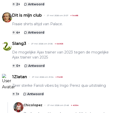
2
+
Antwoord
Dit is mijn club
27 mei 2026 om 21:07
+
14485
Fraaie shirts altijd van Palace.
4
+
Antwoord
Slang3
27 mei 2026 om 21:06
+
64903
De mogelijke Ajax trainer van 2023 tegen de mogelijke
Ajax trainer van 2025
0
+
Antwoord
1Zlatan
27 mei 2026 om 21:04
+
11493
Zeer sterke Farioli vibes bij Inigo Perez qua uitstraling
1
+
Antwoord
Chicolopez
27 mei 2026 om 21:48
+
4064