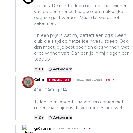
Precies. De media doen net alsof het winnen
van de Conference League een makkelijke
opgave gaat worden. Maar dat wordt het
zeker niet.
En een prijs is wat mij betreft een prijs. Geen
club die altijd op hetzelfde niveau speelt. Ook
dan moet je je best doen en alles winnen, wat
er te winnen valt. Dan ben je in mijn ogen een
topclub.
0
+
Antwoord
Cello
MODERATOR
28 mei 2026 om 12:20
+
57344
@AFCACruijff14
Tijdens een lopend seizoen kan dat idd niet
meer, maar tijdens de voorrondes nog wel.
0
+
Antwoord
gi0vanni
28 mei 2026 om 15:12
+
9415