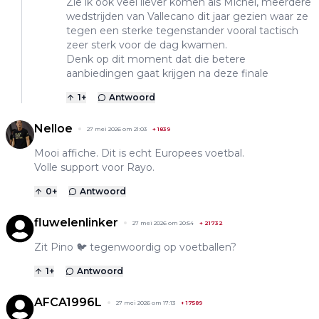
Zie ik ook veel liever komen als Michel, meerdere
wedstrijden van Vallecano dit jaar gezien waar ze
tegen een sterke tegenstander vooral tactisch
zeer sterk voor de dag kwamen.
Denk op dit moment dat die betere
aanbiedingen gaat krijgen na deze finale
1
+
Antwoord
Nelloe
27 mei 2026 om 21:03
+
1839
Mooi affiche. Dit is echt Europees voetbal.
Volle support voor Rayo.
0
+
Antwoord
fluwelenlinker
27 mei 2026 om 20:54
+
21732
Zit Pino 🐦 tegenwoordig op voetballen?
1
+
Antwoord
AFCA1996L
27 mei 2026 om 17:13
+
17589