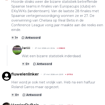
Hoorde straks weer die bizarre statistiek betreffende
Spaanse teams in finales van Europacups (clubs) en
EKs/WKs (landenteam). Van de laatste 28 finales met
Spaanse vertegenwoordiging wonnen ze er 27. De
overwinning van Chelsea op Real Betis in de
Conference League vorig jaar maakte aan die reeks een
einde.
1
+
Antwoord
Jariiii
27 mei 2026 om 22:24
+
29820
Wat een bizarre statistiek inderdaad.
0
+
Antwoord
fluwelenlinker
27 mei 2026 om 22:01
+
21732
Hier word je ook niet vrolijk van. Heb na een halfuur
Roland Garros maar opgezet.
0
+
Antwoord