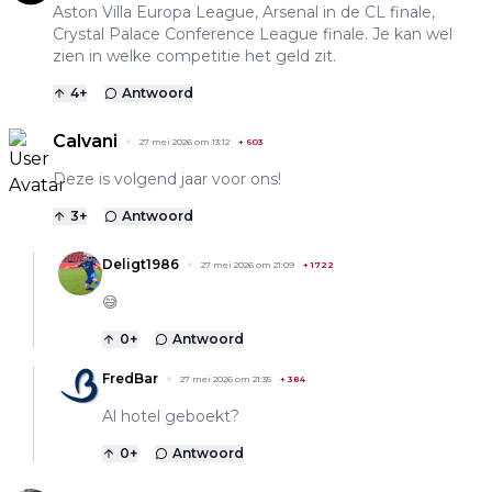
Aston Villa Europa League, Arsenal in de CL finale,
Crystal Palace Conference League finale. Je kan wel
zien in welke competitie het geld zit.
4
+
Antwoord
Calvani
27 mei 2026 om 13:12
+
603
Deze is volgend jaar voor ons!
3
+
Antwoord
Deligt1986
27 mei 2026 om 21:09
+
1722
😅
0
+
Antwoord
FredBar
27 mei 2026 om 21:35
+
384
Al hotel geboekt?
0
+
Antwoord