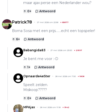
maar ajax perse een Nederlander wou?
0
+
Antwoord
Patrick78
27 mei 2026 om 22:58
+
65877
Borna Sosa met een prijs…….echt een topspeler!
6
+
Antwoord
Babangida83
27 mei 2026 om 23:00
+
29197
Je bent me voor :-D
1
+
Antwoord
Opnaarde4eSter
28 mei 2026 om 7:50
+
1808
Speelt zelden.
Miskoop?????
0
+
Antwoord
MPAjax
28 mei 2026 om 11:18
+
9142