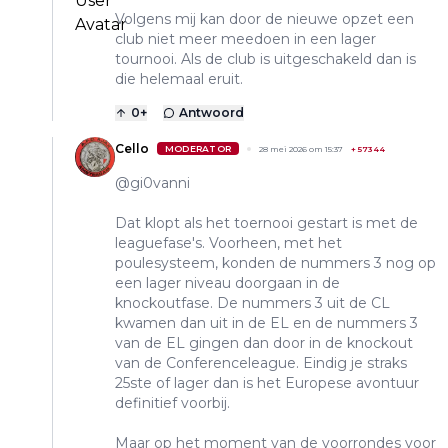
Volgens mij kan door de nieuwe opzet een
club niet meer meedoen in een lager
tournooi. Als de club is uitgeschakeld dan is
die helemaal eruit.
0
+
Antwoord
Cello
MODERATOR
28 mei 2026 om 15:37
+
57344
@gi0vanni
Dat klopt als het toernooi gestart is met de
leaguefase's. Voorheen, met het
poulesysteem, konden de nummers 3 nog op
een lager niveau doorgaan in de
knockoutfase. De nummers 3 uit de CL
kwamen dan uit in de EL en de nummers 3
van de EL gingen dan door in de knockout
van de Conferenceleague. Eindig je straks
25ste of lager dan is het Europese avontuur
definitief voorbij.
Maar op het moment van de voorrondes voor