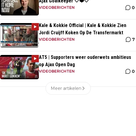
Ajax Goalkeeper 🤍❤️🤍
0
VIDEOBERICHTEN
Kale & Kokkie Official | Kale & Kokkie Zien
Jordi Cruijff Koken Op De Transfermarkt
7
VIDEOBERICHTEN
AT5 | Supporters weer ouderwets ambitieus
op Ajax Open Dag
0
VIDEOBERICHTEN
Meer artikelen