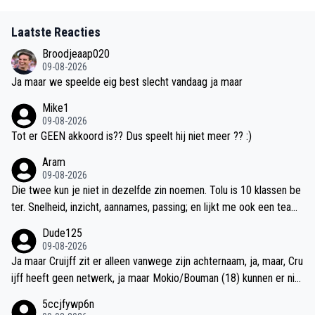
Laatste Reacties
Broodjeaap020
09-08-2026
Ja maar we speelde eig best slecht vandaag ja maar
Mike1
09-08-2026
Tot er GEEN akkoord is?? Dus speelt hij niet meer ?? :)
Aram
09-08-2026
Die twee kun je niet in dezelfde zin noemen. Tolu is 10 klassen be
ter. Snelheid, inzicht, aannames, passing; en lijkt me ook een team
speler.
Dude125
09-08-2026
Ja maar Cruijff zit er alleen vanwege zijn achternaam, ja, maar, Cru
ijff heeft geen netwerk, ja maar Mokio/Bouman (18) kunnen er nik
s van, ja maar het salaris van Brandt/Ter Stegen, ja maar, ja maar.
5ccjfywp6n