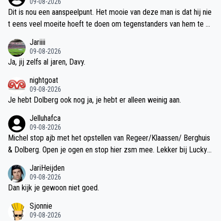
09-08-2026
Dit is nou een aanspeelpunt. Het mooie van deze man is dat hij nie
t eens veel moeite hoeft te doen om tegenstanders van hem te w
enden. Ze lopen tegen hem op en ze schrikken wat voor een blok
Jariiii
beton het is, zijn direct uit balans haha! En dan kan hij de bal nog o
09-08-2026
p meerdere manieren controleren. Niet de meest verfijnde techni
Ja, jij zelfs al jaren, Davy.
ek misschien maar wel zeer nuttig. Een dikke upgrade tov Weghor
nightgoat
st!
09-08-2026
Je hebt Dolberg ook nog ja, je hebt er alleen weinig aan.
Jelluhafca
09-08-2026
Michel stop ajb met het opstellen van Regeer/Klaassen/ Berghuis
& Dolberg. Open je ogen en stop hier zsm mee. Lekker bij Lucky
Ajax laten ballen.
JariHeijden
09-08-2026
Dan kijk je gewoon niet goed.
Sjonnie
09-08-2026