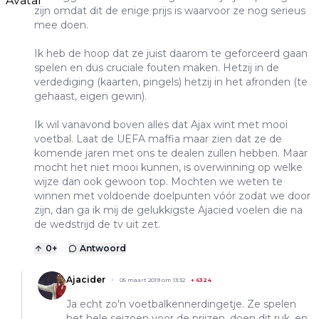
zijn omdat dit de enige prijs is waarvoor ze nog serieus
mee doen.
Ik heb de hoop dat ze juist daarom te geforceerd gaan
spelen en dus cruciale fouten maken. Hetzij in de
verdediging (kaarten, pingels) hetzij in het afronden (te
gehaast, eigen gewin).
Ik wil vanavond boven alles dat Ajax wint met mooi
voetbal. Laat de UEFA maffia maar zien dat ze de
komende jaren met ons te dealen zullen hebben. Maar
mocht het niet mooi kunnen, is overwinning op welke
wijze dan ook gewoon top. Mochten we weten te
winnen met voldoende doelpunten vóór zodat we door
zijn, dan ga ik mij de gelukkigste Ajacied voelen die na
de wedstrijd de tv uit zet.
0
+
Antwoord
Ajacider
05 maart 2019 om 13:32
+
6324
Ja echt zo'n voetbalkennerdingetje. Ze spelen
het hele seizoen voor de prijzen, doen dit ruk, en