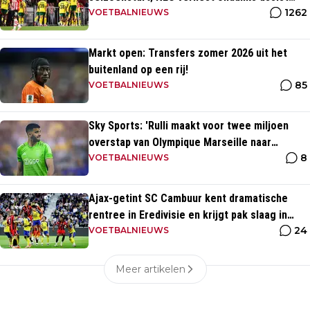
1262
Tadic
VOETBALNIEUWS
Markt open: Transfers zomer 2026 uit het
buitenland op een rij!
85
VOETBALNIEUWS
Sky Sports: 'Rulli maakt voor twee miljoen
overstap van Olympique Marseille naar
8
Manchester City'
VOETBALNIEUWS
Ajax-getint SC Cambuur kent dramatische
rentree in Eredivisie en krijgt pak slaag in
24
eigen huis
VOETBALNIEUWS
Meer artikelen