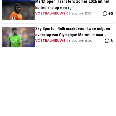
Markt open: Transfers zomer 2026 uit het
buitenland op een rij!
85
VOETBALNIEUWS
•
08 aug. om 15:50
Sky Sports: 'Rulli maakt voor twee miljoen
overstap van Olympique Marseille naar
8
Manchester City'
VOETBALNIEUWS
•
08 aug. om 15:30