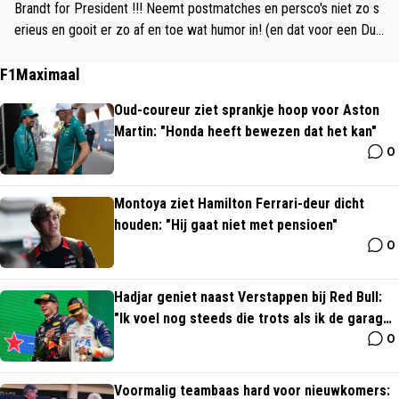
Brandt for President !!! Neemt postmatches en persco's niet zo s
erieus en gooit er zo af en toe wat humor in! (en dat voor een Duit
ser .... :-) maar laten we bescheiden beginnen met de aanvoerders
band van Ajax 1
F1Maximaal
Oud-coureur ziet sprankje hoop voor Aston
Martin: "Honda heeft bewezen dat het kan"
0
Montoya ziet Hamilton Ferrari-deur dicht
houden: "Hij gaat niet met pensioen"
0
Hadjar geniet naast Verstappen bij Red Bull:
"Ik voel nog steeds die trots als ik de garage
0
binnenloop"
Voormalig teambaas hard voor nieuwkomers: