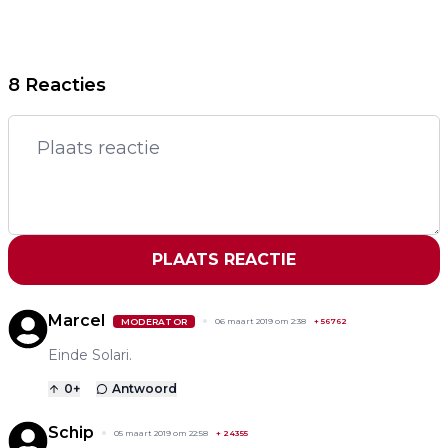
8 Reacties
PLAATS REACTIE
Marcel
MODERATOR
06 maart 2019 om 2:38
+
56762
Einde Solari.
0
+
Antwoord
Schip
05 maart 2019 om 22:58
+
24355