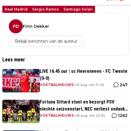
Real Madrid
Sergio Ramos
Santiago Solari
FD
Finn Dekker
Bekijk berichten van de auteur
Lees meer
LIVE 16.45 uur | sc Heerenveen - FC Twente
(0-0)
247
VOETBALNIEUWS
•
09 aug. om 17:45
Fortuna Sittard stunt en bezorgt PSV
slechte seizoenstart; NEC verliest ondanks
1262
assist Tadic
VOETBALNIEUWS
•
08 aug. om 22:50