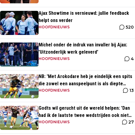
Ajax Showtime is vernieuwd: jullie feedback
helpt ons verder
520
HOOFDNIEUWS
Míchel onder de indruk van invaller bij Ajax:
'Uitzonderlijk werk geleverd'
4
HOOFDNIEUWS
NB: 'Met Arokodare heb je eindelijk een spits
die zowel een aanspeelpunt is als diepte
13
heeft'
HOOFDNIEUWS
Godts wil gerucht uit de wereld helpen: 'Dan
had ik de laatste twee wedstrijden ook niet
27
gespeeld'
HOOFDNIEUWS