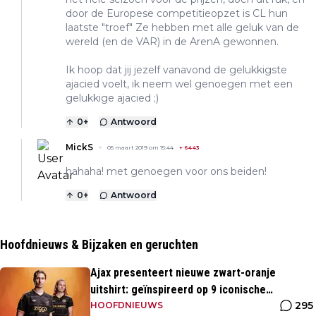
door de Europese competitieopzet is CL hun
laatste "troef" Ze hebben met alle geluk van de
wereld (en de VAR) in de ArenA gewonnen.
Ik hoop dat jij jezelf vanavond de gelukkigste
ajacied voelt, ik neem wel genoegen met een
gelukkige ajacied ;)
0
+
Antwoord
MickS
05 maart 2019 om 15:44
+
6443
hahaha! met genoegen voor ons beiden!
0
+
Antwoord
Hoofdnieuws & Bijzaken en geruchten
Ajax presenteert nieuwe zwart-oranje
uitshirt: geïnspireerd op 9 iconische
295
momenten uit clubhistorie
HOOFDNIEUWS