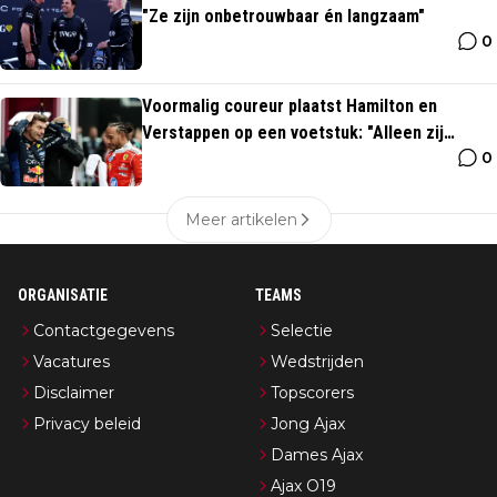
"Ze zijn onbetrouwbaar én langzaam"
0
Voormalig coureur plaatst Hamilton en
Verstappen op een voetstuk: "Alleen zij
0
kunnen zoiets doen"
Meer artikelen
ORGANISATIE
TEAMS
Contactgegevens
Selectie
Vacatures
Wedstrijden
Disclaimer
Topscorers
Privacy beleid
Jong Ajax
Dames Ajax
Ajax O19