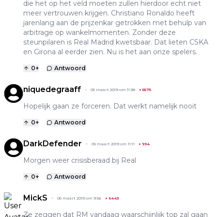
die het op het veld moeten zullen hierdoor echt niet
meer vertrouwen krijgen. Christiano Ronaldo heeft
jarenlang aan de prijzenkar getrokken met behulp van
arbitrage op wankelmomenten. Zonder deze
steunpilaren is Real Madrid kwetsbaar. Dat lieten CSKA
en Girona al eerder zien. Nu is het aan onze spelers.
0
+
Antwoord
niquedegraaff
05 maart 2019 om 11:38
+
5575
Hopelijk gaan ze forceren. Dat werkt namelijk nooit
0
+
Antwoord
DarkDefender
05 maart 2019 om 11:11
+
994
Morgen weer crisisberaad bij Real
0
+
Antwoord
MickS
05 maart 2019 om 9:56
+
6443
Ze zeggen dat RM vandaag waarschijnlijk top zal gaan