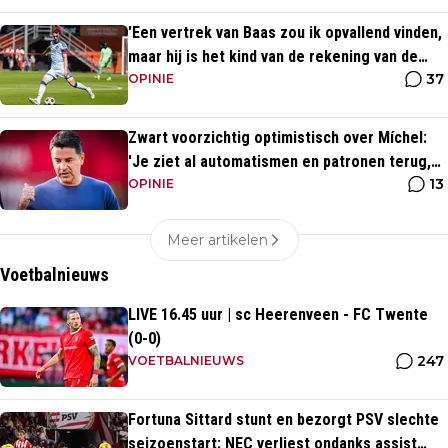
'Een vertrek van Baas zou ik opvallend vinden,
maar hij is het kind van de rekening van de
37
komst van Blind'
OPINIE
Zwart voorzichtig optimistisch over Míchel:
'Je ziet al automatismen en patronen terug,
13
maar...'
OPINIE
Meer artikelen
Voetbalnieuws
LIVE 16.45 uur | sc Heerenveen - FC Twente
(0-0)
247
VOETBALNIEUWS
Fortuna Sittard stunt en bezorgt PSV slechte
seizoenstart; NEC verliest ondanks assist