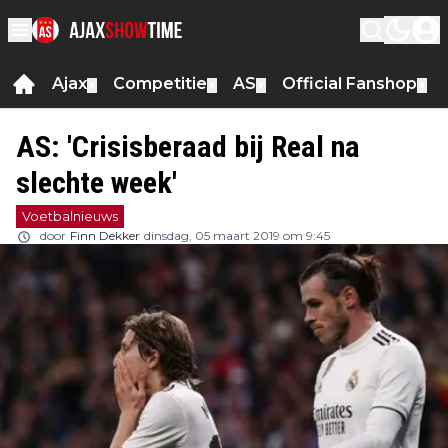
Ajax
Competitie
AS
Official Fanshop
▼
▼
▼
▼
AS: 'Crisisberaad bij Real na
slechte week'
Voetbalnieuws
door
Finn Dekker
dinsdag, 05 maart 2019 om 9:45