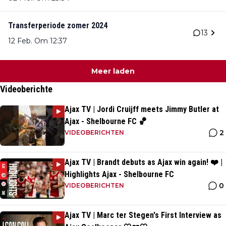
Transferperiode zomer 2024
13
12 Feb. Om 12:37
Meer laden
Videoberichte
Ajax TV | Jordi Cruijff meets Jimmy Butler at
Ajax - Shelbourne FC 🏀
2
VIDEOBERICHTEN
Ajax TV | Brandt debuts as Ajax win again! ❤️ |
Highlights Ajax - Shelbourne FC
0
VIDEOBERICHTEN
Ajax TV | Marc ter Stegen's First Interview as