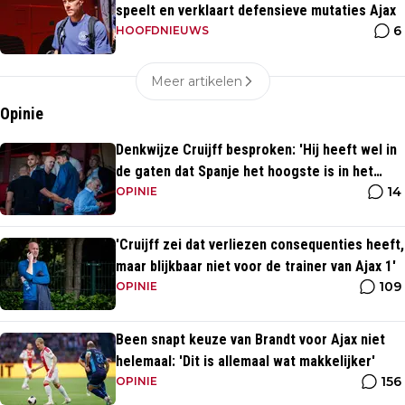
speelt en verklaart defensieve mutaties Ajax
6
HOOFDNIEUWS
Meer artikelen
Opinie
Denkwijze Cruijff besproken: 'Hij heeft wel in
de gaten dat Spanje het hoogste is in het
14
voetbal'
OPINIE
'Cruijff zei dat verliezen consequenties heeft,
maar blijkbaar niet voor de trainer van Ajax 1'
109
OPINIE
Been snapt keuze van Brandt voor Ajax niet
helemaal: 'Dit is allemaal wat makkelijker'
156
OPINIE