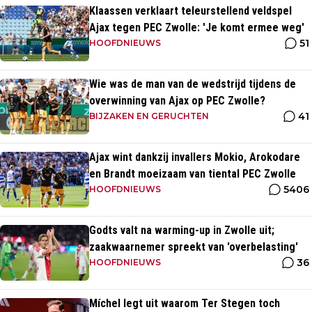
Klaassen verklaart teleurstellend veldspel
Ajax tegen PEC Zwolle: 'Je komt ermee weg'
51
HOOFDNIEUWS
Wie was de man van de wedstrijd tijdens de
overwinning van Ajax op PEC Zwolle?
41
BIJZAKEN EN GERUCHTEN
Ajax wint dankzij invallers Mokio, Arokodare
en Brandt moeizaam van tiental PEC Zwolle
5406
HOOFDNIEUWS
Godts valt na warming-up in Zwolle uit;
zaakwaarnemer spreekt van 'overbelasting'
36
HOOFDNIEUWS
Míchel legt uit waarom Ter Stegen toch