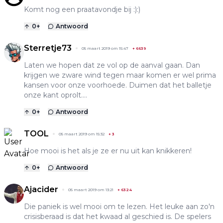
Komt nog een praatavondje bij :):)
0
+
Antwoord
Sterretje73
05 maart 2019 om 15:47
+
6639
Laten we hopen dat ze vol op de aanval gaan. Dan
krijgen we zware wind tegen maar komen er wel prima
kansen voor onze voorhoede. Duimen dat het balletje
onze kant oprolt....
0
+
Antwoord
TOOL
05 maart 2019 om 15:32
+
3
Hoe mooi is het als je ze er nu uit kan knikkeren!
0
+
Antwoord
Ajacider
05 maart 2019 om 13:21
+
6324
Die paniek is wel mooi om te lezen. Het leuke aan zo'n
crisisberaad is dat het kwaad al geschied is. De spelers