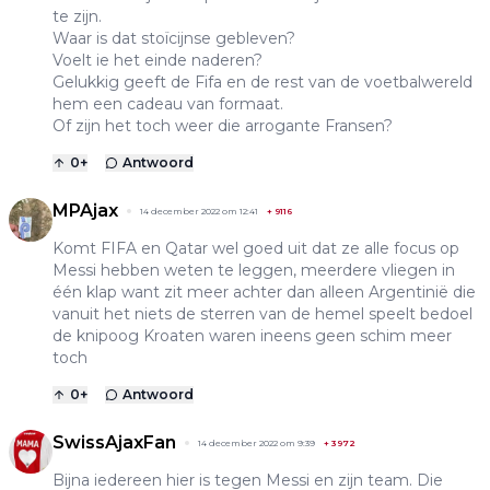
te zijn.
Waar is dat stoïcijnse gebleven?
Voelt ie het einde naderen?
Gelukkig geeft de Fifa en de rest van de voetbalwereld
hem een cadeau van formaat.
Of zijn het toch weer die arrogante Fransen?
0
+
Antwoord
MPAjax
14 december 2022 om 12:41
+
9116
Komt FIFA en Qatar wel goed uit dat ze alle focus op
Messi hebben weten te leggen, meerdere vliegen in
één klap want zit meer achter dan alleen Argentinië die
vanuit het niets de sterren van de hemel speelt bedoel
de knipoog Kroaten waren ineens geen schim meer
toch
0
+
Antwoord
SwissAjaxFan
14 december 2022 om 9:39
+
3972
Bijna iedereen hier is tegen Messi en zijn team. Die