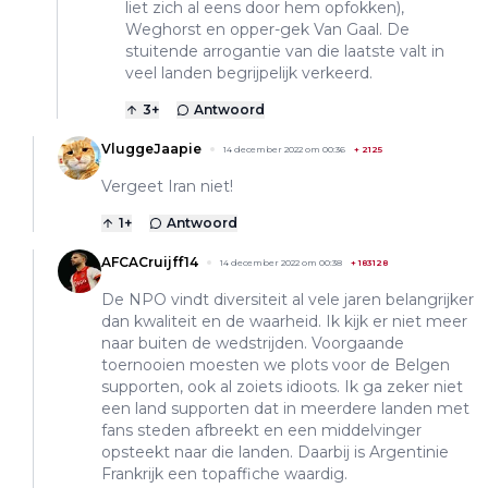
liet zich al eens door hem opfokken),
Weghorst en opper-gek Van Gaal. De
stuitende arrogantie van die laatste valt in
veel landen begrijpelijk verkeerd.
3
+
Antwoord
VluggeJaapie
14 december 2022 om 00:36
+
2125
Vergeet Iran niet!
1
+
Antwoord
AFCACruijff14
14 december 2022 om 00:38
+
183128
De NPO vindt diversiteit al vele jaren belangrijker
dan kwaliteit en de waarheid. Ik kijk er niet meer
naar buiten de wedstrijden. Voorgaande
toernooien moesten we plots voor de Belgen
supporten, ook al zoiets idioots. Ik ga zeker niet
een land supporten dat in meerdere landen met
fans steden afbreekt en een middelvinger
opsteekt naar die landen. Daarbij is Argentinie
Frankrijk een topaffiche waardig.