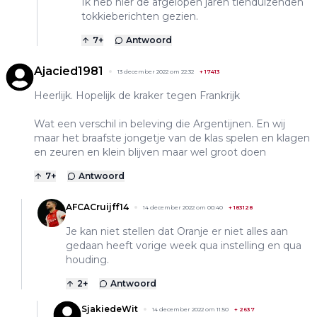
Ik heb hier de afgelopen jaren tienduizenden
tokkieberichten gezien.
7
+
Antwoord
Ajacied1981
13 december 2022 om 22:32
+
17413
Heerlijk. Hopelijk de kraker tegen Frankrijk
Wat een verschil in beleving die Argentijnen. En wij
maar het braafste jongetje van de klas spelen en klagen
en zeuren en klein blijven maar wel groot doen
7
+
Antwoord
AFCACruijff14
14 december 2022 om 00:40
+
183128
Je kan niet stellen dat Oranje er niet alles aan
gedaan heeft vorige week qua instelling en qua
houding.
2
+
Antwoord
SjakiedeWit
14 december 2022 om 11:50
+
2637