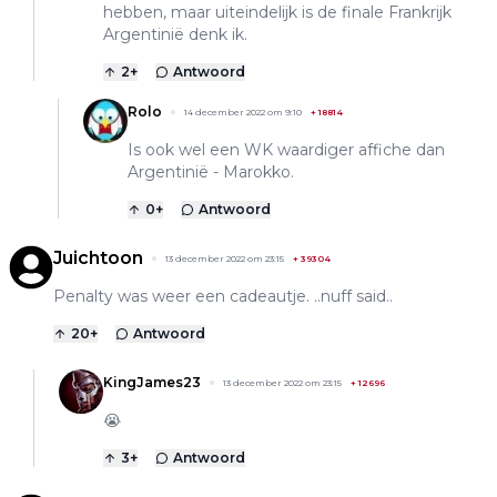
hebben, maar uiteindelijk is de finale Frankrijk
Argentinië denk ik.
2
+
Antwoord
Rolo
14 december 2022 om 9:10
+
18814
Is ook wel een WK waardiger affiche dan
Argentinië - Marokko.
0
+
Antwoord
Juichtoon
13 december 2022 om 23:15
+
39304
Penalty was weer een cadeautje. ..nuff said..
20
+
Antwoord
KingJames23
13 december 2022 om 23:15
+
12696
😭
3
+
Antwoord