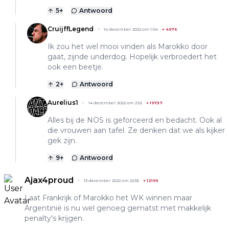
5
+
Antwoord
CruijffLegend
14 december 2022 om 1:04
+
4976
Ik zou het wel mooi vinden als Marokko door
gaat, zijnde underdog. Hopelijk verbroedert het
ook een beetje.
2
+
Antwoord
Aurelius1
14 december 2022 om 2:52
+
19737
Alles bij de NOS is geforceerd en bedacht. Ook al
die vrouwen aan tafel. Ze denken dat we als kijker
gek zijn.
9
+
Antwoord
Ajax4proud
13 december 2022 om 22:55
+
12199
Laat Frankrijk of Marokko het WK winnen maar
Argentinië is nu wel genoeg gematst met makkelijk
penalty's krijgen.