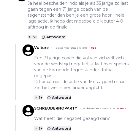
Ja heel bescheiden indd als je als 35 jarige zo laat
gaan tegen een 71 jarige coach van de
tegenstander dan ben je een grote hoor... hele
lage actie, ik hoop dat mbappe die kleuter 4-0
afdroog in de finale
6
+
Antwoord
Vulture
14 december 2022 om 12:18
+
928
Een 71 jarige coach die vol van zichzelf zich
voor de wedstrijd negatief uitlaat over spelers
van de komende tegenstander. Totaal
ongepast.
Dit praat niet de actie van Messi goed maar
zet het wel in een ander daglicht.
1
+
Antwoord
SCHREUDERNOPARTY
14 december 2022 om 12:21
+
2823
Wat heeft die negatief gezegd dan?
1
+
Antwoord