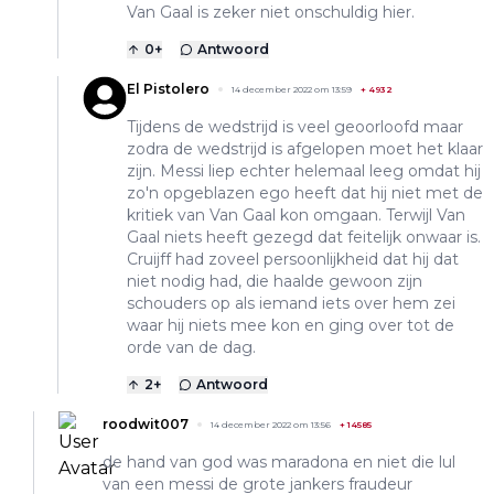
Van Gaal is zeker niet onschuldig hier.
0
+
Antwoord
El Pistolero
14 december 2022 om 13:59
+
4932
Tijdens de wedstrijd is veel geoorloofd maar
zodra de wedstrijd is afgelopen moet het klaar
zijn. Messi liep echter helemaal leeg omdat hij
zo'n opgeblazen ego heeft dat hij niet met de
kritiek van Van Gaal kon omgaan. Terwijl Van
Gaal niets heeft gezegd dat feitelijk onwaar is.
Cruijff had zoveel persoonlijkheid dat hij dat
niet nodig had, die haalde gewoon zijn
schouders op als iemand iets over hem zei
waar hij niets mee kon en ging over tot de
orde van de dag.
2
+
Antwoord
roodwit007
14 december 2022 om 13:56
+
14585
de hand van god was maradona en niet die lul
van een messi de grote jankers fraudeur