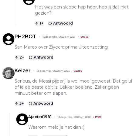
Het was een slappe hap hoor, heb jij dat niet
gezien?
1
+
Antwoord
PH2BOT
13 december 2022 om 22:27
+
40643
San Marco over Ziyech: prima uiteenzetting.
2
+
Antwoord
Keizer
13 december 2022 om 22:24
+
35286
Serieus, de Messi pijperij is wel mooi geweest. Dat gelul
of ie de beste ooit is. Lekker boeiend. Zal er geen
minuut beter om slapen.
5
+
Antwoord
Ajacied1981
13 december 2022 om 22:32
+
17413
Waarom meld je het dan :)