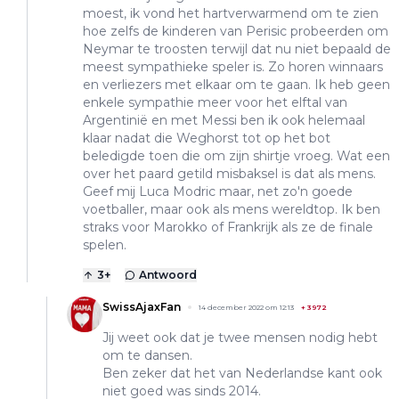
moest, ik vond het hartverwarmend om te zien
hoe zelfs de kinderen van Perisic probeerden om
Neymar te troosten terwijl dat nu niet bepaald de
meest sympathieke speler is. Zo horen winnaars
en verliezers met elkaar om te gaan. Ik heb geen
enkele sympathie meer voor het elftal van
Argentinië en met Messi ben ik ook helemaal
klaar nadat die Weghorst tot op het bot
beledigde toen die om zijn shirtje vroeg. Wat een
over het paard getild misbaksel is dat als mens.
Geef mij Luca Modric maar, net zo'n goede
voetballer, maar ook als mens wereldtop. Ik ben
straks voor Marokko of Frankrijk als ze de finale
spelen.
3
+
Antwoord
SwissAjaxFan
14 december 2022 om 12:13
+
3972
Jij weet ook dat je twee mensen nodig hebt
om te dansen.
Ben zeker dat het van Nederlandse kant ook
niet goed was sinds 2014.