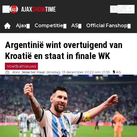
Ajax
Competitie
AS
Official Fanshop
▼
▼
▼
▼
Argentinië wint overtuigend van
Kroatië en staat in finale WK
Voetbalnieuws
door
Jesse ter Haar
dinsdag, 13 december 2022 om 21:55
AS