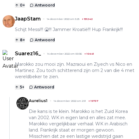
0
+
Antwoord
JaapStam
14 december 2022 om 5:25
+
151242
Schijt Messi!!! 🤮!!! Jammer Kroatië!!! Hup Frankrijk!!!
8
+
Antwoord
Suarez16_
14 december 2022 om 00:36
+
10441
Marokko zou mooi zijn. Mazraoui en Ziyech vs Nico en
Martinez. Zou toch schitterend zijn om 2 van die 4 met
wereldbeker te zien.
5
+
Antwoord
Aurelius1
14 december 2022 om 2:51
+
19737
Die kans is te klein. Marokko is het Zuid Korea
van 2002. WK in eigen land en alles zat mee.
Marokko vergelijkbaar verhaal. WK in Arabisch
land. Frankrijk staat er morgen gewoon.
Misschien dat ze een lastige wedstrijd gaan