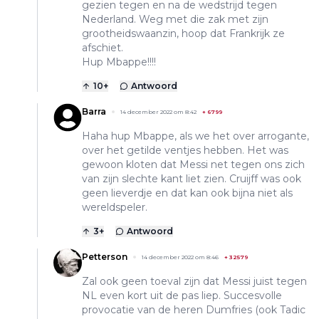
gezien tegen en na de wedstrijd tegen
Nederland. Weg met die zak met zijn
grootheidswaanzin, hoop dat Frankrijk ze
afschiet.
Hup Mbappe!!!!
10
+
Antwoord
Barra
14 december 2022 om 8:42
+
6799
Haha hup Mbappe, als we het over arrogante,
over het getilde ventjes hebben. Het was
gewoon kloten dat Messi net tegen ons zich
van zijn slechte kant liet zien. Cruijff was ook
geen lieverdje en dat kan ook bijna niet als
wereldspeler.
3
+
Antwoord
Petterson
14 december 2022 om 8:46
+
32579
Zal ook geen toeval zijn dat Messi juist tegen
NL even kort uit de pas liep. Succesvolle
provocatie van de heren Dumfries (ook Tadic