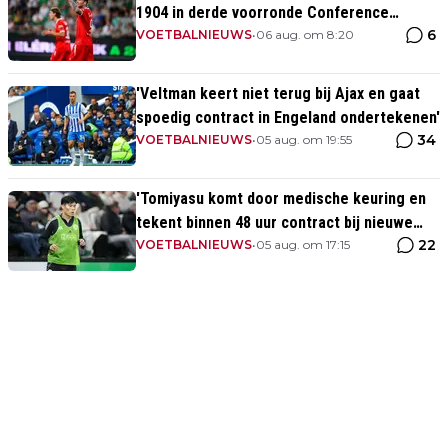
1904 in derde voorronde Conference
6
League
VOETBALNIEUWS
•
06 aug. om 8:20
'Veltman keert niet terug bij Ajax en gaat
spoedig contract in Engeland ondertekenen'
34
VOETBALNIEUWS
•
05 aug. om 19:55
'Tomiyasu komt door medische keuring en
tekent binnen 48 uur contract bij nieuwe
22
club'
VOETBALNIEUWS
•
05 aug. om 17:15