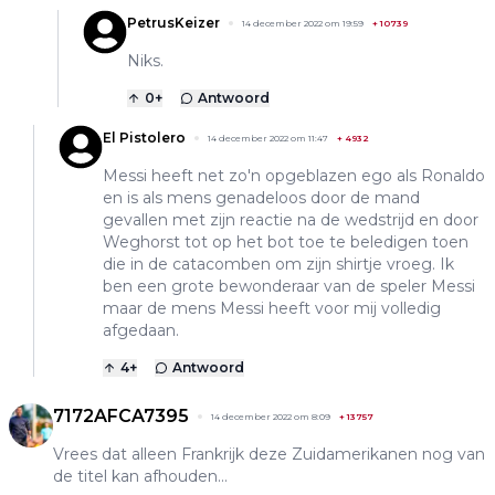
PetrusKeizer
14 december 2022 om 19:59
+
10739
Niks.
0
+
Antwoord
El Pistolero
14 december 2022 om 11:47
+
4932
Messi heeft net zo'n opgeblazen ego als Ronaldo
en is als mens genadeloos door de mand
gevallen met zijn reactie na de wedstrijd en door
Weghorst tot op het bot toe te beledigen toen
die in de catacomben om zijn shirtje vroeg. Ik
ben een grote bewonderaar van de speler Messi
maar de mens Messi heeft voor mij volledig
afgedaan.
4
+
Antwoord
7172AFCA7395
14 december 2022 om 8:09
+
13757
Vrees dat alleen Frankrijk deze Zuidamerikanen nog van
de titel kan afhouden...