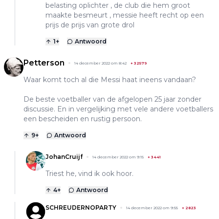
belasting oplichter , de club die hem groot
maakte besmeurt , messie heeft recht op een
prijs de prijs van grote drol
1
+
Antwoord
Petterson
14 december 2022 om 8:42
+
32579
Waar komt toch al die Messi haat ineens vandaan?
De beste voetballer van de afgelopen 25 jaar zonder
discussie. En in vergelijking met vele andere voetballers
een bescheiden en rustig persoon.
9
+
Antwoord
JohanCruijf
14 december 2022 om 9:15
+
3441
Triest he, vind ik ook hoor.
4
+
Antwoord
SCHREUDERNOPARTY
14 december 2022 om 9:55
+
2823