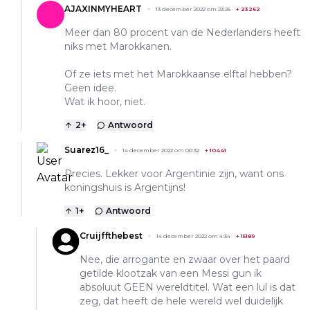
AJAXINMYHEART
13 december 2022 om 23:25
+
23262
Meer dan 80 procent van de Nederlanders heeft
niks met Marokkanen.
Of ze iets met het Marokkaanse elftal hebben?
Geen idee.
Wat ik hoor, niet.
2
+
Antwoord
Suarez16_
14 december 2022 om 00:32
+
10441
Precies. Lekker voor Argentinie zijn, want ons
koningshuis is Argentijns!
1
+
Antwoord
Cruijffthebest
14 december 2022 om 4:34
+
15189
Nee, die arrogante en zwaar over het paard
getilde klootzak van een Messi gun ik
absoluut GEEN wereldtitel. Wat een lul is dat
zeg, dat heeft de hele wereld wel duidelijk