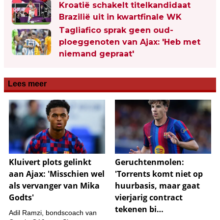
Kroatië schakelt titelkandidaat
Brazilië uit in kwartfinale WK
Tagliafico sprak geen oud-
ploeggenoten van Ajax: 'Heb met
niemand gepraat'