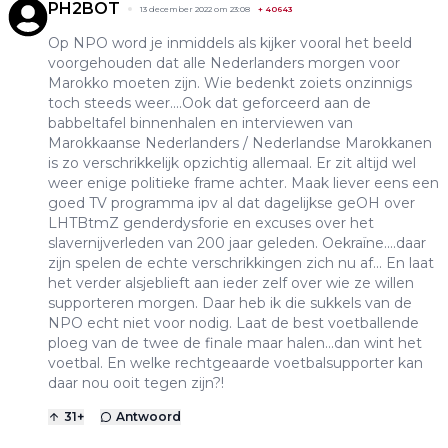
PH2BOT
13 december 2022 om 23:08
+
40643
Op NPO word je inmiddels als kijker vooral het beeld
voorgehouden dat alle Nederlanders morgen voor
Marokko moeten zijn. Wie bedenkt zoiets onzinnigs
toch steeds weer....Ook dat geforceerd aan de
babbeltafel binnenhalen en interviewen van
Marokkaanse Nederlanders / Nederlandse Marokkanen
is zo verschrikkelijk opzichtig allemaal. Er zit altijd wel
weer enige politieke frame achter. Maak liever eens een
goed TV programma ipv al dat dagelijkse geOH over
LHTBtmZ genderdysforie en excuses over het
slavernijverleden van 200 jaar geleden. Oekraïne....daar
zijn spelen de echte verschrikkingen zich nu af... En laat
het verder alsjeblieft aan ieder zelf over wie ze willen
supporteren morgen. Daar heb ik die sukkels van de
NPO echt niet voor nodig. Laat de best voetballende
ploeg van de twee de finale maar halen...dan wint het
voetbal. En welke rechtgeaarde voetbalsupporter kan
daar nou ooit tegen zijn?!
31
+
Antwoord