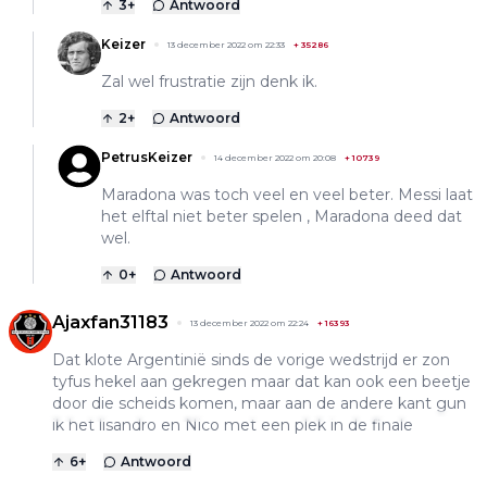
3
+
Antwoord
Keizer
13 december 2022 om 22:33
+
35286
Zal wel frustratie zijn denk ik.
2
+
Antwoord
PetrusKeizer
14 december 2022 om 20:08
+
10739
Maradona was toch veel en veel beter. Messi laat
het elftal niet beter spelen , Maradona deed dat
wel.
0
+
Antwoord
Ajaxfan31183
13 december 2022 om 22:24
+
16393
Dat klote Argentinië sinds de vorige wedstrijd er zon
tyfus hekel aan gekregen maar dat kan ook een beetje
door die scheids komen, maar aan de andere kant gun
ik het lisandro en Nico met een plek in de finale
6
+
Antwoord