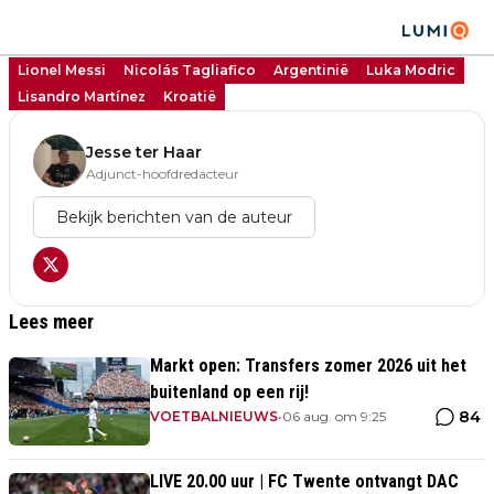
Lionel Messi
Nicolás Tagliafico
Argentinië
Luka Modric
Lisandro Martínez
Kroatië
Jesse ter Haar
Adjunct-hoofdredacteur
Bekijk berichten van de auteur
Lees meer
Markt open: Transfers zomer 2026 uit het
buitenland op een rij!
84
VOETBALNIEUWS
•
06 aug. om 9:25
LIVE 20.00 uur | FC Twente ontvangt DAC