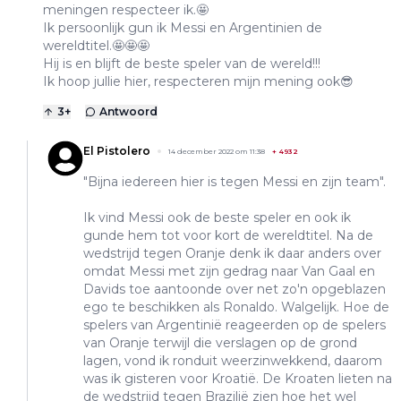
meningen respecteer ik.🤩
Ik persoonlijk gun ik Messi en Argentinien de
wereldtitel.🤩🤩🤩
Hij is en blijft de beste speler van de wereld!!!
Ik hoop jullie hier, respecteren mijn mening ook😎
3
+
Antwoord
El Pistolero
14 december 2022 om 11:38
+
4932
"Bijna iedereen hier is tegen Messi en zijn team".
Ik vind Messi ook de beste speler en ook ik
gunde hem tot voor kort de wereldtitel. Na de
wedstrijd tegen Oranje denk ik daar anders over
omdat Messi met zijn gedrag naar Van Gaal en
Davids toe aantoonde over net zo'n opgeblazen
ego te beschikken als Ronaldo. Walgelijk. Hoe de
spelers van Argentinië reageerden op de spelers
van Oranje terwijl die verslagen op de grond
lagen, vond ik ronduit weerzinwekkend, daarom
was ik gisteren voor Kroatië. De Kroaten lieten na
de wedstrijd tegen Brazilië zien hoe het wel