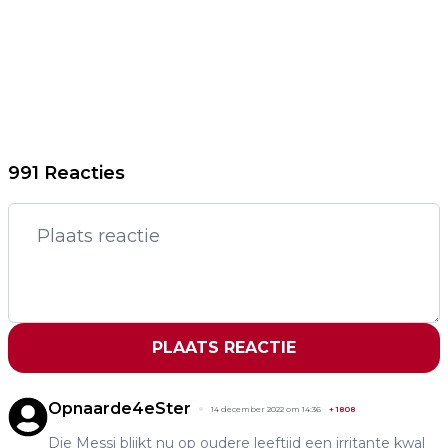
991 Reacties
PLAATS REACTIE
Opnaarde4eSter
14 december 2022 om 14:36
+
1808
Die Messi blijkt nu op oudere leeftijd een irritante kwal