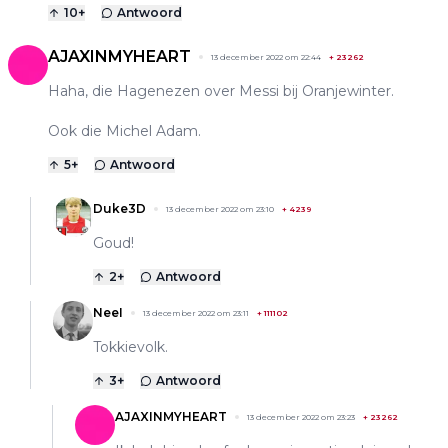
10
+
Antwoord
AJAXINMYHEART
13 december 2022 om 22:44
+
23262
Haha, die Hagenezen over Messi bij Oranjewinter.
Ook die Michel Adam.
5
+
Antwoord
Duke3D
13 december 2022 om 23:10
+
4239
Goud!
2
+
Antwoord
NeeI
13 december 2022 om 23:11
+
111102
Tokkievolk.
3
+
Antwoord
AJAXINMYHEART
13 december 2022 om 23:23
+
23262