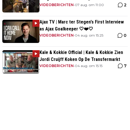
2
VIDEOBERICHTEN
•
07 aug. om 11:00
Ajax TV | Marc ter Stegen's First Interview
as Ajax Goalkeeper 🤍❤️🤍
0
VIDEOBERICHTEN
•
04 aug. om 15:25
Kale & Kokkie Official | Kale & Kokkie Zien
Jordi Cruijff Koken Op De Transfermarkt
7
VIDEOBERICHTEN
•
04 aug. om 15:15