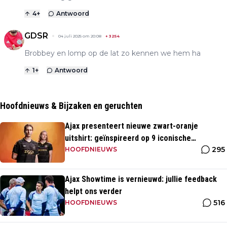
4
+
Antwoord
GDSR
04 juli 2025 om 20:08
+
3254
Brobbey en lomp op de lat zo kennen we hem ha
1
+
Antwoord
Hoofdnieuws & Bijzaken en geruchten
Ajax presenteert nieuwe zwart-oranje
uitshirt: geïnspireerd op 9 iconische
295
momenten uit clubhistorie
HOOFDNIEUWS
Ajax Showtime is vernieuwd: jullie feedback
helpt ons verder
516
HOOFDNIEUWS