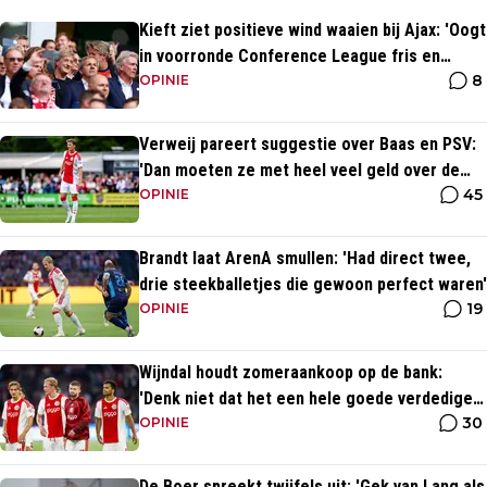
Kieft ziet positieve wind waaien bij Ajax: 'Oogt
in voorronde Conference League fris en
8
energiek'
OPINIE
Verweij pareert suggestie over Baas en PSV:
'Dan moeten ze met heel veel geld over de
45
brug komen'
OPINIE
Brandt laat ArenA smullen: 'Had direct twee,
drie steekballetjes die gewoon perfect waren'
19
OPINIE
Wijndal houdt zomeraankoop op de bank:
'Denk niet dat het een hele goede verdediger
30
is'
OPINIE
De Boer spreekt twijfels uit: 'Gek van Lang als