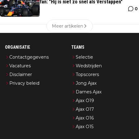
fan: "Hij is niet zo snel als Verstappen"
0
Meer artikelen
ORGANISATIE
TEAMS
Contactgegevens
Selectie
Vacatures
Wedstrijden
Disclaimer
Topscorers
Privacy beleid
Jong Ajax
Dames Ajax
Ajax O19
Ajax O17
Ajax O16
Ajax O15