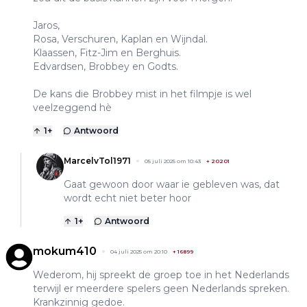
Jaros,
Rosa, Verschuren, Kaplan en Wijndal.
Klaassen, Fitz-Jim en Berghuis.
Edvardsen, Brobbey en Godts.
De kans die Brobbey mist in het filmpje is wel
veelzeggend hè
1
+
Antwoord
MarcelvTol1971
05 juli 2025 om 10:43
+
20201
Gaat gewoon door waar ie gebleven was, dat
wordt echt niet beter hoor
1
+
Antwoord
mokum410
04 juli 2025 om 20:10
+
16899
Wederom, hij spreekt de groep toe in het Nederlands
terwijl er meerdere spelers geen Nederlands spreken.
Krankzinnig gedoe.