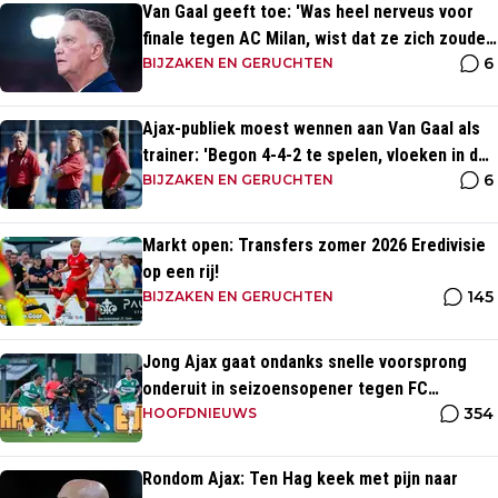
Van Gaal geeft toe: 'Was heel nerveus voor
finale tegen AC Milan, wist dat ze zich zouden
6
aanpassen'
BIJZAKEN EN GERUCHTEN
Ajax-publiek moest wennen aan Van Gaal als
trainer: 'Begon 4-4-2 te spelen, vloeken in de
6
kerk'
BIJZAKEN EN GERUCHTEN
Markt open: Transfers zomer 2026 Eredivisie
op een rij!
145
BIJZAKEN EN GERUCHTEN
Jong Ajax gaat ondanks snelle voorsprong
onderuit in seizoensopener tegen FC
354
Dordrecht
HOOFDNIEUWS
Rondom Ajax: Ten Hag keek met pijn naar