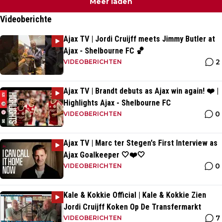
Meer laden
Videoberichte
Ajax TV | Jordi Cruijff meets Jimmy Butler at
Ajax - Shelbourne FC 🏀
2
VIDEOBERICHTEN
Ajax TV | Brandt debuts as Ajax win again! ❤️ |
Highlights Ajax - Shelbourne FC
0
VIDEOBERICHTEN
Ajax TV | Marc ter Stegen's First Interview as
Ajax Goalkeeper 🤍❤️🤍
0
VIDEOBERICHTEN
Kale & Kokkie Official | Kale & Kokkie Zien
Jordi Cruijff Koken Op De Transfermarkt
7
VIDEOBERICHTEN