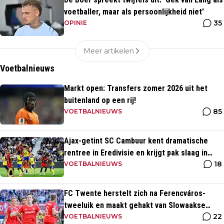
voetballer, maar als persoonlijkheid niet'
35
OPINIE
Meer artikelen
Voetbalnieuws
Markt open: Transfers zomer 2026 uit het
buitenland op een rij!
85
VOETBALNIEUWS
Ajax-getint SC Cambuur kent dramatische
rentree in Eredivisie en krijgt pak slaag in
18
eigen huis
VOETBALNIEUWS
FC Twente herstelt zich na Ferencváros-
tweeluik en maakt gehakt van Slowaakse
22
opponent
VOETBALNIEUWS