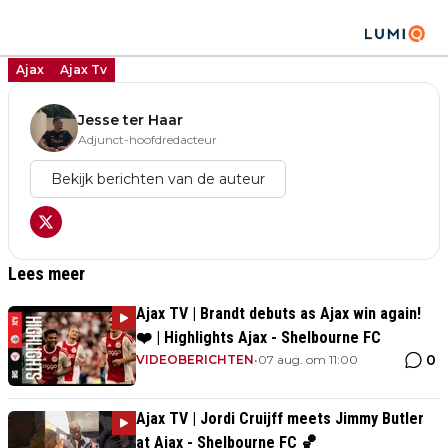
Ajax
Ajax Tv
Jesse ter Haar
Adjunct-hoofdredacteur
Bekijk berichten van de auteur
Lees meer
Ajax TV | Brandt debuts as Ajax win again!
❤️ | Highlights Ajax - Shelbourne FC
0
VIDEOBERICHTEN
•
07 aug. om 11:00
Ajax TV | Jordi Cruijff meets Jimmy Butler
at Ajax - Shelbourne FC 🏀