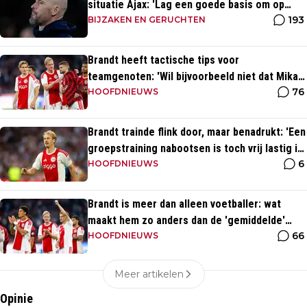
situatie Ajax: 'Lag een goede basis om op
193
voort te borduren'
BIJZAKEN EN GERUCHTEN
Brandt heeft tactische tips voor
teamgenoten: 'Wil bijvoorbeeld niet dat Mika
76
te veel naar binnen komt'
HOOFDNIEUWS
Brandt trainde flink door, maar benadrukt: 'Een
groepstraining nabootsen is toch vrij lastig in
6
je eentje'
HOOFDNIEUWS
Brandt is meer dan alleen voetballer: wat
maakt hem zo anders dan de 'gemiddelde'
66
voetballer?
HOOFDNIEUWS
Meer artikelen
Opinie