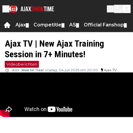
Ajax
Competitie
AS
Official Fanshop
▼
▼
▼
▼
Ajax TV | New Ajax Training
Session in 7+ Minutes!
Videoberichten
door
Jesse ter Haar
vrijdag, 04 juli 2025 om 20:00
Ajax TV