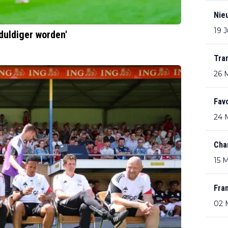
Nie
19 
duldiger worden'
Tra
26 
Favo
24 
Cha
15 
Fran
02 