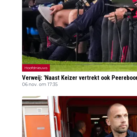
Hoofdnieuws
Verweij: 'Naast Keizer vertrekt ook Peereboo
06 nov. om 17:35