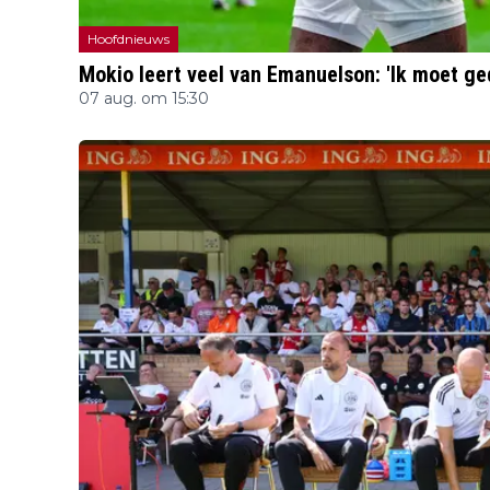
Hoofdnieuws
Mokio leert veel van Emanuelson: 'Ik moet ge
07 aug. om 15:30