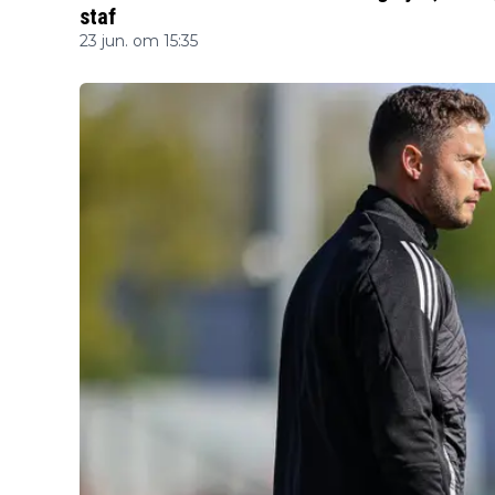
staf
23 jun. om 15:35