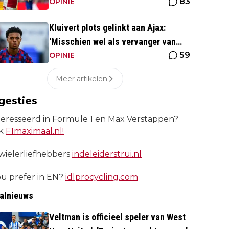
83
spelen'
OPINIE
Kluivert plots gelinkt aan Ajax:
'Misschien wel als vervanger van
59
Mika Godts'
OPINIE
Meer artikelen
gesties
eresseerd in Formule 1 en Max Verstappen?
k
F1maximaal.nl!
wielerliefhebbers
indeleiderstrui.nl
u prefer in EN?
idlprocycling.com
alnieuws
Veltman is officieel speler van West