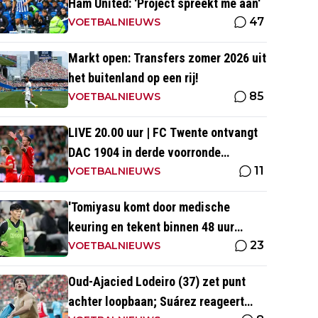
Ham United: 'Project spreekt me aan'
47
VOETBALNIEUWS
Markt open: Transfers zomer 2026 uit
het buitenland op een rij!
85
VOETBALNIEUWS
LIVE 20.00 uur | FC Twente ontvangt
DAC 1904 in derde voorronde
11
Conference League
VOETBALNIEUWS
'Tomiyasu komt door medische
keuring en tekent binnen 48 uur
23
contract bij nieuwe club'
VOETBALNIEUWS
Oud-Ajacied Lodeiro (37) zet punt
achter loopbaan; Suárez reageert