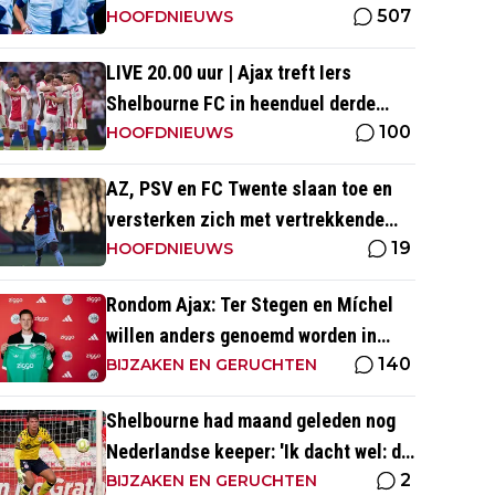
507
HOOFDNIEUWS
LIVE 20.00 uur | Ajax treft Iers
Shelbourne FC in heenduel derde
100
voorronde Conference League
HOOFDNIEUWS
AZ, PSV en FC Twente slaan toe en
versterken zich met vertrekkende
19
Ajax-talenten
HOOFDNIEUWS
Rondom Ajax: Ter Stegen en Míchel
willen anders genoemd worden in
140
media
BIJZAKEN EN GERUCHTEN
Shelbourne had maand geleden nog
Nederlandse keeper: 'Ik dacht wel: dit
2
is wel héél Iers'
BIJZAKEN EN GERUCHTEN