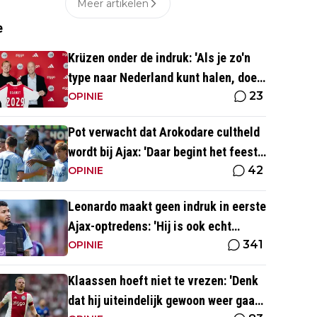
Meer artikelen
e
Krüzen onder de indruk: 'Als je zo'n
type naar Nederland kunt halen, doe
23
je iets goed'
OPINIE
Pot verwacht dat Arokodare cultheld
wordt bij Ajax: 'Daar begint het feest
42
eigenlijk al'
OPINIE
Leonardo maakt geen indruk in eerste
Ajax-optredens: 'Hij is ook echt
341
langzaam'
OPINIE
Klaassen hoeft niet te vrezen: 'Denk
dat hij uiteindelijk gewoon weer gaat