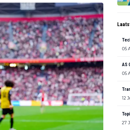
Laats
Tec
05 
AS 
05 
Tra
12 J
Top
27 