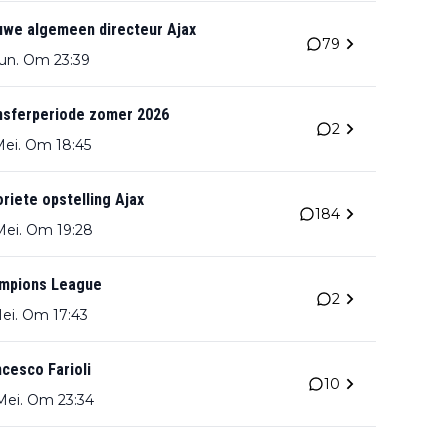
uwe algemeen directeur Ajax
79
Jun. Om 23:39
nsferperiode zomer 2026
2
Mei. Om 18:45
riete opstelling Ajax
184
Mei. Om 19:28
mpions League
2
Mei. Om 17:43
cesco Farioli
10
Mei. Om 23:34