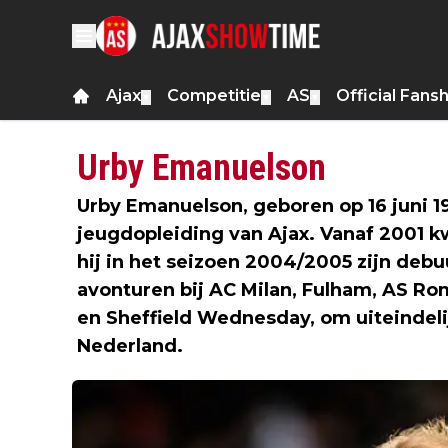
Ajax
Competitie
AS
Official Fans
▼
▼
▼
Urby Emanuelson
Urby Emanuelson, geboren op 16 juni 1
jeugdopleiding van Ajax. Vanaf 2001 kw
hij in het seizoen 2004/2005 zijn debu
avonturen bij AC Milan, Fulham, AS Ro
en Sheffield Wednesday, om uiteindelij
Nederland.