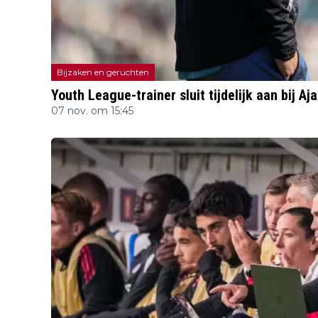
Bijzaken en geruchten
Youth League-trainer sluit tijdelijk aan bij Aja
07 nov. om 15:45