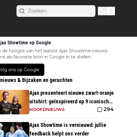
Ajax Showtime op Google
op de hoogte van het laatste Ajax Showtime-nieuws
ns als favoriete bron in Google in te stellen.
olg ons op Google
nieuws & Bijzaken en geruchten
Ajax presenteert nieuwe zwart-oranje
uitshirt: geïnspireerd op 9 iconische
294
momenten uit clubhistorie
HOOFDNIEUWS
Ajax Showtime is vernieuwd: jullie
feedback helpt ons verder