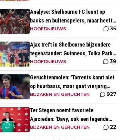
Analyse: Shelbourne FC leunt op
backs en buitenspelers, maar heeft
35
restverdediging totaal niet op orde
HOOFDNIEUWS
Ajax treft in Shelbourne bijzondere
tegenstander: Guinness, Tolka Park
39
en bijzonder lage marktwaarde
HOOFDNIEUWS
Geruchtenmolen: 'Torrents komt niet
op huurbasis, maar gaat vierjarig
927
contract tekenen bij Ajax'
BIJZAKEN EN GERUCHTEN
Ter Stegen noemt favoriete
Ajacieden: 'Davy, ook een legende
22
van de club'
BIJZAKEN EN GERUCHTEN