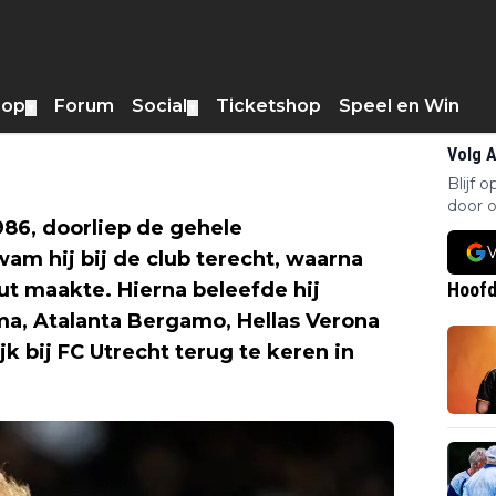
hop
Forum
Social
Ticketshop
Speel en Win
▼
▼
Volg 
Blijf 
door o
986, doorliep de gehele
V
am hij bij de club terecht, waarna
ut maakte. Hierna beleefde hij
Hoofd
ma, Atalanta Bergamo, Hellas Verona
k bij FC Utrecht terug te keren in