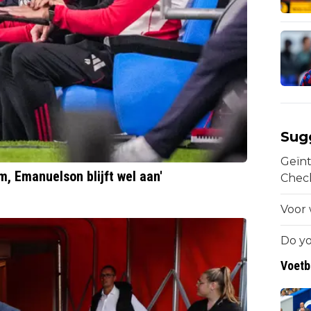
Sug
Geïnt
m, Emanuelson blijft wel aan'
Chec
Voor 
Do yo
Voetb