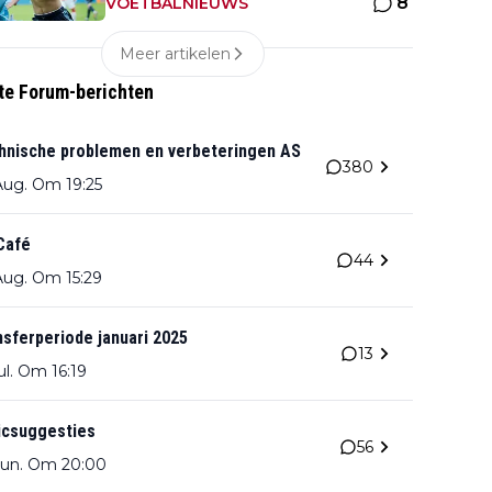
8
emotioneel
VOETBALNIEUWS
Meer artikelen
te Forum-berichten
hnische problemen en verbeteringen AS
380
Aug. Om 19:25
Café
44
Aug. Om 15:29
nsferperiode januari 2025
13
ul. Om 16:19
icsuggesties
56
Jun. Om 20:00