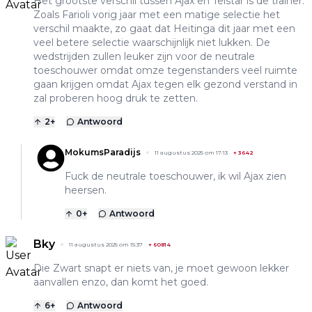
Het grootste verschil tussen Ajax en Telstar is de trainer.
Zoals Farioli vorig jaar met een matige selectie het
verschil maakte, zo gaat dat Heitinga dit jaar met een
veel betere selectie waarschijnlijk niet lukken. De
wedstrijden zullen leuker zijn voor de neutrale
toeschouwer omdat omze tegenstanders veel ruimte
gaan krijgen omdat Ajax tegen elk gezond verstand in
zal proberen hoog druk te zetten.
2
+
Antwoord
MokumsParadijs
11 augustus 2025 om 17:13
+
3642
Fuck de neutrale toeschouwer, ik wil Ajax zien
heersen.
0
+
Antwoord
Bky
11 augustus 2025 om 15:37
+
60814
Die Zwart snapt er niets van, je moet gewoon lekker
aanvallen enzo, dan komt het goed.
6
+
Antwoord