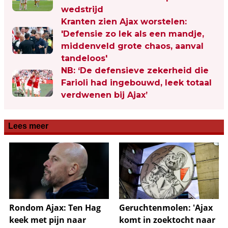
wedstrijd
Kranten zien Ajax worstelen:
'Defensie zo lek als een mandje,
middenveld grote chaos, aanval
tandeloos'
NB: ‘De defensieve zekerheid die
Farioli had ingebouwd, leek totaal
verdwenen bij Ajax’