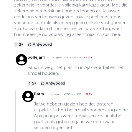
zekerheid in voordat je volledig kamikaze gaat. Met die
zekerheid bedoel ik niet oudgedienden als Klaassen
eindeloos vertrouwen geven, maar speel eerst eens
vanuit de controle als er nog geen enkele vastigheden
zijn. Ga van daaruit momenten vol druk zetten, want
hier creëer je nu vooralsnog alleen maar chaos mee.
2
+
Antwoord
bollejan1
11 augustus 2025 om 15:16
+
3433
Farioli is weg, het plan nu is Ajax voetbal en het
simpel houden.
5
+
Antwoord
Barra
11 augustus 2025 om 15:20
+
6829
Ja we hebben gezien hoe dat gisteren
uitpakte. Ik ben helemaal voor pressing en de
Ajax principes weer toepassen, maar als het
gaat zoals gisteren gaan we een zwaar
seizoen tegemoet.