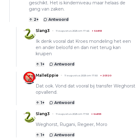
geschikt. Het is kinderniveau maar helaas de
gang van zaken.
2
+
Antwoord
Slang3
11 augustus 2025 om 17:46
+
64893
Ik denk vooral dat Kroes mondeling het een
en ander beloofd en dan niet terug kan
kruipen
1
+
Antwoord
MalleEppie
11 augustus 2025 om 17:50
+
20320
Dat ook. Vond dat vooral bij transfer Weghorst
opvallend.
1
+
Antwoord
Slang3
11 augustus 2025 om 17:53
+
64893
Weghorst, Rugani, Regeer, Moro
1
+
Antwoord