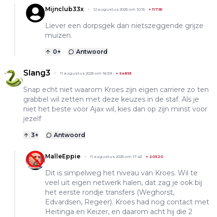
Mijnclub33x
12 augustus 2025 om 10:15
+
11795
Liever een dorpsgek dan nietszeggende grijze
muizen.
0
+
Antwoord
Slang3
11 augustus 2025 om 16:59
+
64893
Snap echt niet waarom Kroes zijn eigen carriere zo ten
grabbel wil zetten met deze keuzes in de staf. Als je
niet het beste voor Ajax wil, kies dan op zijn minst voor
jezelf
3
+
Antwoord
MalleEppie
11 augustus 2025 om 17:43
+
20320
Dit is simpelweg het niveau van Kroes. Wil te
veel uit eigen netwerk halen, dat zag je ook bij
het eerste rondje transfers (Weghorst,
Edvardsen, Regeer). Kroes had nog contact met
Heitinga en Keizer, en daarom acht hij die 2