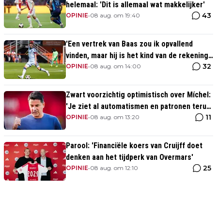
helemaal: 'Dit is allemaal wat makkelijker'
43
OPINIE
•
08 aug. om 19:40
'Een vertrek van Baas zou ik opvallend
vinden, maar hij is het kind van de rekening
32
van de komst van Blind'
OPINIE
•
08 aug. om 14:00
Zwart voorzichtig optimistisch over Míchel:
'Je ziet al automatismen en patronen terug,
11
maar...'
OPINIE
•
08 aug. om 13:20
Parool: 'Financiële koers van Cruijff doet
denken aan het tijdperk van Overmars'
25
OPINIE
•
08 aug. om 12:10