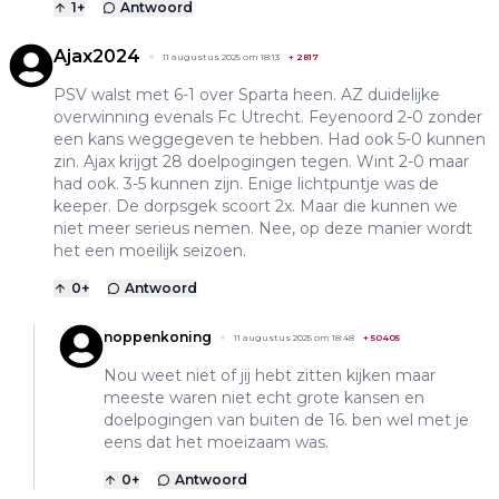
1
+
Antwoord
Ajax2024
11 augustus 2025 om 18:13
+
2817
PSV walst met 6-1 over Sparta heen. AZ duidelijke
overwinning evenals Fc Utrecht. Feyenoord 2-0 zonder
een kans weggegeven te hebben. Had ook 5-0 kunnen
zin. Ajax krijgt 28 doelpogingen tegen. Wint 2-0 maar
had ook. 3-5 kunnen zijn. Enige lichtpuntje was de
keeper. De dorpsgek scoort 2x. Maar die kunnen we
niet meer serieus nemen. Nee, op deze manier wordt
het een moeilijk seizoen.
0
+
Antwoord
noppenkoning
11 augustus 2025 om 18:48
+
50405
Nou weet niet of jij hebt zitten kijken maar
meeste waren niet echt grote kansen en
doelpogingen van buiten de 16. ben wel met je
eens dat het moeizaam was.
0
+
Antwoord