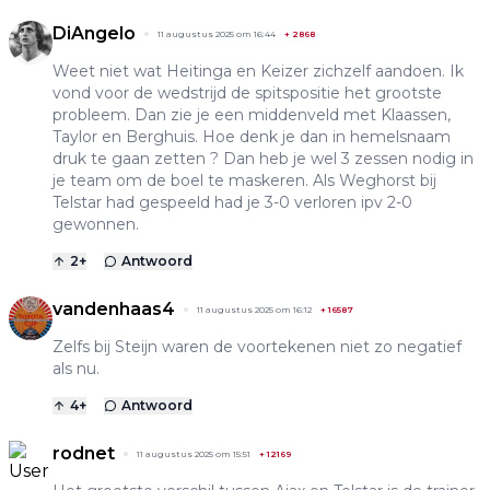
DiAngelo
11 augustus 2025 om 16:44
+
2868
Weet niet wat Heitinga en Keizer zichzelf aandoen. Ik
vond voor de wedstrijd de spitspositie het grootste
probleem. Dan zie je een middenveld met Klaassen,
Taylor en Berghuis. Hoe denk je dan in hemelsnaam
druk te gaan zetten ? Dan heb je wel 3 zessen nodig in
je team om de boel te maskeren. Als Weghorst bij
Telstar had gespeeld had je 3-0 verloren ipv 2-0
gewonnen.
2
+
Antwoord
vandenhaas4
11 augustus 2025 om 16:12
+
16587
Zelfs bij Steijn waren de voortekenen niet zo negatief
als nu.
4
+
Antwoord
rodnet
11 augustus 2025 om 15:51
+
12169