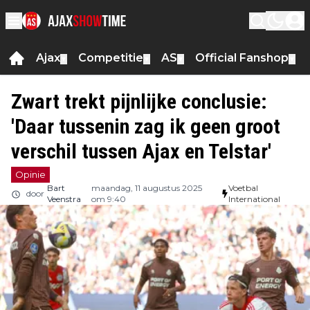
Ajax
Competitie
AS
Official Fanshop
▼
▼
▼
▼
Zwart trekt pijnlijke conclusie:
'Daar tussenin zag ik geen groot
verschil tussen Ajax en Telstar'
Opinie
Bart
maandag, 11 augustus 2025
Voetbal
door
Veenstra
om 9:40
International