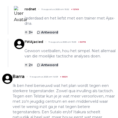
rodnet
11 augustus 2025 om 15:52
+
12169
Inderdaad en het liefst met een trainer met Ajax-
dna.
3
+
Antwoord
FWAjacied
11 augustus 2025 om 15:53
+
5078
Gewoon voetballen, hou het simpel. Niet allemaal
van die moeilijke tactische analyses doen.
2
+
Antwoord
Barra
11 augustus 2025 om 14:59
+
6829
Ik ben heel benieuwd wat het plan wordt tegen een
sterkere tegenstander. Zowel qua invulling als tactisch.
Tegen een Telstar kun je je wat meer veroorloven, maar
met zo'n jeugdig centrum en een middenveld waar
veel te weinig inzit ga je nat tegen betere
tegenstanders. Een Sutalo en/of Itakura scheelt
natuurlijk al heel wat, maar bouw eerst wat meer