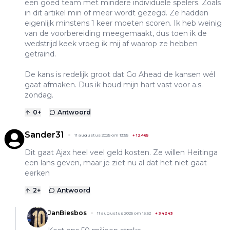
een goed team met mindere individuele spelers. Zoals
in dit artikel min of meer wordt gezegd. Ze hadden
eigenlijk minstens 1 keer moeten scoren. Ik heb weinig
van de voorbereiding meegemaakt, dus toen ik de
wedstrijd keek vroeg ik mij af waarop ze hebben
getraind.
De kans is redelijk groot dat Go Ahead de kansen wél
gaat afmaken. Dus ik houd mijn hart vast voor a.s.
zondag.
0
+
Antwoord
Sander31
11 augustus 2025 om 13:55
+
12465
Dit gaat Ajax heel veel geld kosten. Ze willen Heitinga
een lans geven, maar je ziet nu al dat het niet gaat
eerken
2
+
Antwoord
JanBiesbos
11 augustus 2025 om 15:52
+
34243