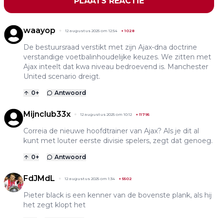
PLAATS REACTIE
waayop
12 augustus 2025 om 12:54
+
1028
De bestuursraad verstikt met zijn Ajax-dna doctrine
verstandige voetbalinhoudelijke keuzes. We zitten met
Ajax inteelt dat kwa niveau bedroevend is. Manchester
United scenario dreigt.
0
+
Antwoord
Mijnclub33x
12 augustus 2025 om 10:12
+
11795
Correia de nieuwe hoofdtrainer van Ajax? Als je dit al
kunt met louter eerste divisie spelers, zegt dat genoeg.
0
+
Antwoord
FdJMdL
12 augustus 2025 om 1:34
+
5502
Pieter black is een kenner van de bovenste plank, als hij
het zegt klopt het