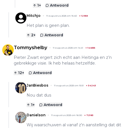
1
+
Antwoord
Mitchjo
11 augustus 2025 om 15:40
+
12958
Het plan is geen plan.
2
+
Antwoord
Tommyshelby
11 augustus 2025 om 14:41
+
144555
Pieter Zwart ergert zich echt aan Heitinga en z’n
gebrekkige visie. Ik heb helaas hetzelfde.
12
+
Antwoord
JanBiesbos
11 augustus 2025 om 15:51
+
34243
Nou dat dus
1
+
Antwoord
Danielson
11 augustus 2025 om 16:00
+
72183
Wij waarschuwen al vanaf z'n aanstelling dat dit