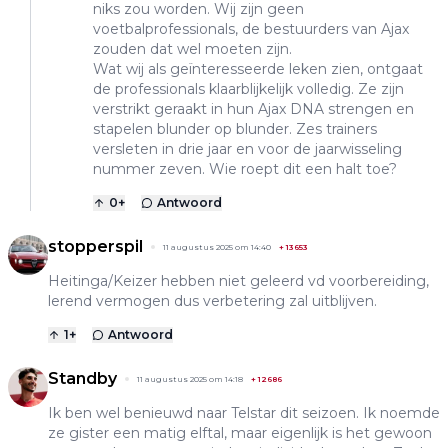
niks zou worden. Wij zijn geen
voetbalprofessionals, de bestuurders van Ajax
zouden dat wel moeten zijn.
Wat wij als geïnteresseerde leken zien, ontgaat
de professionals klaarblijkelijk volledig. Ze zijn
verstrikt geraakt in hun Ajax DNA strengen en
stapelen blunder op blunder. Zes trainers
versleten in drie jaar en voor de jaarwisseling
nummer zeven. Wie roept dit een halt toe?
0
+
Antwoord
stopperspil
11 augustus 2025 om 14:40
+
13653
Heitinga/Keizer hebben niet geleerd vd voorbereiding,
lerend vermogen dus verbetering zal uitblijven.
1
+
Antwoord
Standby
11 augustus 2025 om 14:18
+
12686
Ik ben wel benieuwd naar Telstar dit seizoen. Ik noemde
ze gister een matig elftal, maar eigenlijk is het gewoon