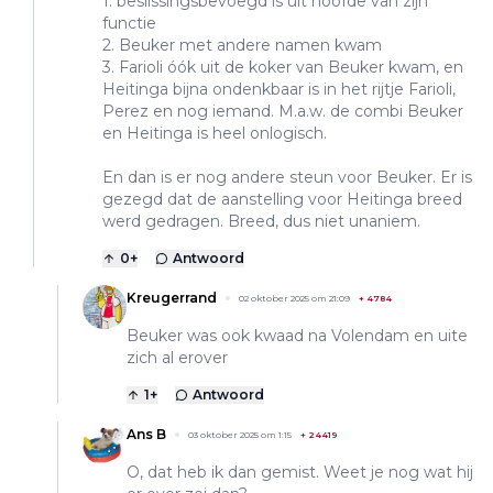
1. beslissingsbevoegd is uit hoofde van zijn
functie
2. Beuker met andere namen kwam
3. Farioli óók uit de koker van Beuker kwam, en
Heitinga bijna ondenkbaar is in het rijtje Farioli,
Perez en nog iemand. M.a.w. de combi Beuker
en Heitinga is heel onlogisch.
En dan is er nog andere steun voor Beuker. Er is
gezegd dat de aanstelling voor Heitinga breed
werd gedragen. Breed, dus niet unaniem.
0
+
Antwoord
Kreugerrand
02 oktober 2025 om 21:09
+
4784
Beuker was ook kwaad na Volendam en uite
zich al erover
1
+
Antwoord
Ans B
03 oktober 2025 om 1:15
+
24419
O, dat heb ik dan gemist. Weet je nog wat hij