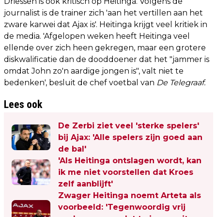
Driessen is ook kritisch op Heitinga. Volgens de
journalist is de trainer zich 'aan het vertillen aan het
zware karwei dat Ajax is'. Heitinga krijgt veel kritiek in
de media. 'Afgelopen weken heeft Heitinga veel
ellende over zich heen gekregen, maar een grotere
diskwalificatie dan de dooddoener dat het "jammer is
omdat John zo'n aardige jongen is", valt niet te
bedenken', besluit de chef voetbal van
De Telegraaf.
Lees ook
De Zerbi ziet veel 'sterke spelers'
bij Ajax: 'Alle spelers zijn goed aan
de bal'
'Als Heitinga ontslagen wordt, kan
ik me niet voorstellen dat Kroes
zelf aanblijft'
Zwager Heitinga noemt Arteta als
voorbeeld: 'Tegenwoordig vrij