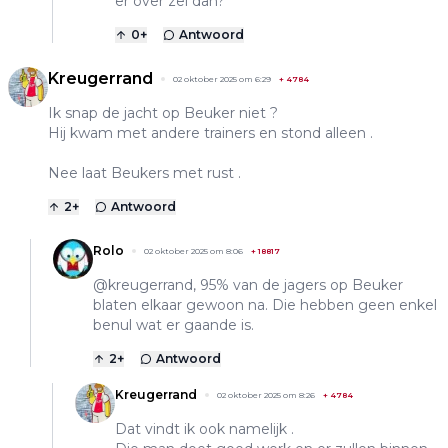
er over zei dan?
0
+
Antwoord
Kreugerrand
02 oktober 2025 om 6:29
+
4784
Ik snap de jacht op Beuker niet ?
Hij kwam met andere trainers en stond alleen .
Nee laat Beukers met rust .
2
+
Antwoord
Rolo
02 oktober 2025 om 8:06
+
18817
@kreugerrand, 95% van de jagers op Beuker
blaten elkaar gewoon na. Die hebben geen enkel
benul wat er gaande is.
2
+
Antwoord
Kreugerrand
02 oktober 2025 om 8:26
+
4784
Dat vindt ik ook namelijk .