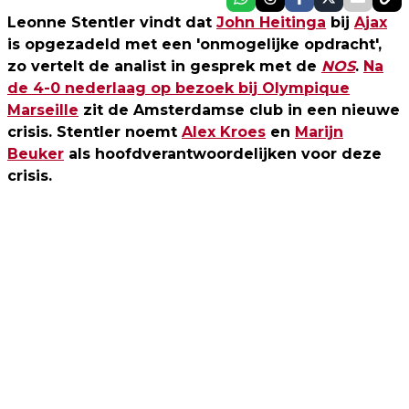
Leonne Stentler vindt dat
John Heitinga
bij
Ajax
is opgezadeld met een 'onmogelijke opdracht',
zo vertelt de analist in gesprek met de
NOS
.
Na
de 4-0 nederlaag op bezoek bij Olympique
Marseille
zit de Amsterdamse club in een nieuwe
crisis. Stentler noemt
Alex Kroes
en
Marijn
Beuker
als hoofdverantwoordelijken voor deze
crisis.