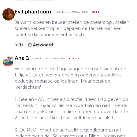
Evil-phantoom
02 oktober 2025 om 20:21
+
3644
Ja want kroes en beuker stellen de spelers op , stellen
spelers verkeert op en bepalen de tactiek.wat een
idioot is die leonne Stentler toch.
1
+
Antwoord
Ans B
02 oktober 2025 om 19:40
+
24419
Wie kwam met Heitinga vragen mensen zich al een
tijdje af. Laten we er eens een ouderwets spelletje
deductie-reductie op los laten. Maar eerst de
'verdachten'.
1. Geelen - AD, moet als directielid een klap geven op
het besluit, maar zal als non-voetbalman niet met de
naam zijn gekomen - in die zin geen hoofdverdachte.
2. De Financieel Directeur - zelfde verhaal als 1.
3. De RvC - moet de aanstelling goedkeuren, met
leidend hierin de (3a) commissaris: Blind - al dan niet