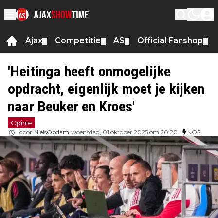
Ajax
Competitie
AS
Official Fanshop
▼
▼
▼
▼
'Heitinga heeft onmogelijke
opdracht, eigenlijk moet je kijken
naar Beuker en Kroes'
Opinie
door
NielsOpdam
woensdag, 01 oktober 2025 om 20:20
NOS