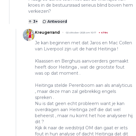
kroes in de bestuursraad serieus blind boven hem
verkiezen?
3
+
Antwoord
Kreugerrand
02 oktober 2025 om 10:17
+
4784
Je kan beginnen met dat Jaros en Mac Collen
van Liverpool zijn uit de hand Heitinga !
Klaassen en Berghuis aanvoerders gemaakt
heeft door Heitinga , wat de grootste fout
was op dat moment .
Heitinga stelde Perenboom aan als analyticus
, maar deze man zal gebrekkig engels
spreken .
Nu is dat geen echt probleem want je kan
overdragen aan Heitinga zelf die dat wel
beheerst , maar nu komt het hoe analyseer hij
dit ?
Kijk ik naar de wedstrijd OM dan gaat er iets
fout in hun analyse of dacht Heitinga dat dit