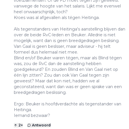
voetbalmensen. Óf de FD moet tegen zijn geweest
vanwege de hoogte van het salaris. Lijkt me evenwel
heel onwaarschijnlijk, toch?
Kroes was al afgevallen als tégen Heitinga.
Als tegenstanders van Heitinga's aanstelling blijven dan
over de beide RvC-leden en Beuker. Alledrie is niet
mogelijk, want dan is geen breedgedragen beslising.
Van Gaal is geen beslsser, maar adviseur - hij telt
formeel dus helemaal niet mee.
Blind en/of Beuker waren tégen, maar als Blind tégen
was, zou de RvC dan de aanstelling hebben
goedgekeurd? En zouden Blind en Van Gaal niet op
één lijn zitten? Zou dan ook Van Gaal tegen zijn
geweest? Maar dat kon niet, hadden we al
geconstateerd, want dan was er geen sprake van een
breedgedragen beslissing.
Ergo: Beuker is hoofdverdachte als tegenstander van
Heitinga.
Iemand bezwaar?
2
+
Antwoord