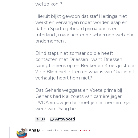
wel zo kon ?
Hieruit blijkt gewoon dat staf Heitinga niet
werkt en vervangen moet worden asap en
dat na Sparta gebeurd prima dan is er
Interland , maar achter de schermen wel actie
ondernemen .
Blind stapt niet zomaar op die heeft
contacten met Driessen , want Driessen
springt ineens op en Beuker en Kroes juist die
2 zie Blind niet zitten en waar is van Gaal in dit
verhaal je hoort hem niet?
Dat Geherls weggaat en Voete prima bij
Geherls had k al zoiets van carrière jager
PVDA vrouwtje die moet je niet nemen tsja
weer van Praag he .
0
+
Antwoord
Ans B
02 oktober 2025 om 18:49
+
24419