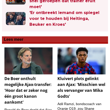
snel geroepen dat trainer eruit
moet'
'Er ontbreekt iemand om spiegel
voor te houden bij Heitinga,
Beuker en Kroes'