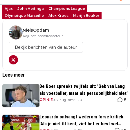
Ajax
John Heitinga
Champions League
Olympique Marseille
Alex Kroes
Marijn Beuker
NielsOpdam
Adjunct-hoofdredacteur
Bekijk berichten van de auteur
Lees meer
De Boer spreekt twijfels uit: 'Gek van Lang
als voetballer, maar als persoonlijkheid niet'
8
OPINIE
•
07 aug. om 9:20
Leonardo ontvangt wederom forse kritiek:
'Als je niet fit bent, ziet het er best wel