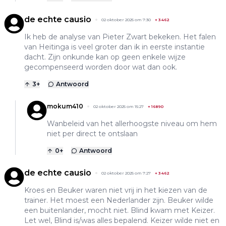
de echte causio
02 oktober 2025 om 7:30
+
3462
Ik heb de analyse van Pieter Zwart bekeken. Het falen
van Heitinga is veel groter dan ik in eerste instantie
dacht. Zijn onkunde kan op geen enkele wijze
gecompenseerd worden door wat dan ook.
3
+
Antwoord
mokum410
02 oktober 2025 om 15:27
+
16890
Wanbeleid van het allerhoogste niveau om hem
niet per direct te ontslaan
0
+
Antwoord
de echte causio
02 oktober 2025 om 7:27
+
3462
Kroes en Beuker waren niet vrij in het kiezen van de
trainer. Het moest een Nederlander zijn. Beuker wilde
een buitenlander, mocht niet. Blind kwam met Keizer.
Let wel, Blind is/was alles bepalend. Keizer wilde niet en