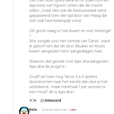
Die man doet goed werk en er zullen binnen
Ajax best wel figuren zitten die de macht
willen , maar oke ook de bestuursraad werd
gepasseerd toen der tijd door van Praag die
zich ook heel belangrijk vond.
DE grote vraag is "wie kwam er met Heitinga"
?
Wie zorgde voor het vertrek van Farioli , want
ik geloof niet dat dit door Beuker en Kroes
kwam aangezien hem aangedragen had .
Waarom dat gezeik over Ajax dna aangezien
Ajax dna de jeugd is !
Cruijff zei toen nog "als er 2 a 3 spelers
doorstromen naar het eerste dan doe je het
uitstekend , maar minimaal 1 per seizoen is
een must" dit is Ajax dna !
1
+
Antwoord
Rolo
02 oktober 2025 om 8:52
+
18817