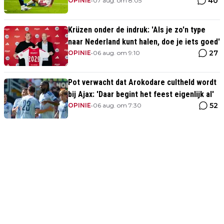
40
slecht uit'
OPINIE
•
07 aug. om 8:05
Krüzen onder de indruk: 'Als je zo'n type
naar Nederland kunt halen, doe je iets goed'
27
OPINIE
•
06 aug. om 9:10
Pot verwacht dat Arokodare cultheld wordt
bij Ajax: 'Daar begint het feest eigenlijk al'
52
OPINIE
•
06 aug. om 7:30