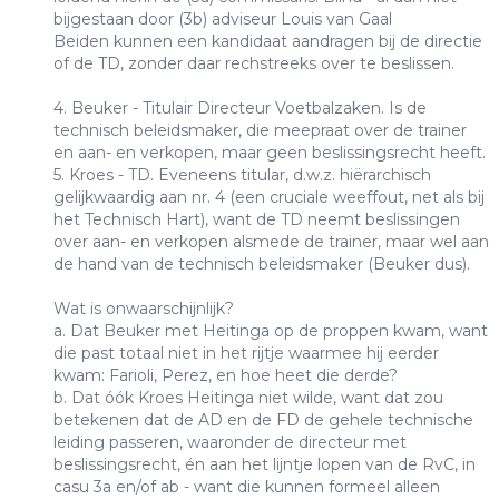
bijgestaan door (3b) adviseur Louis van Gaal
Beiden kunnen een kandidaat aandragen bij de directie
of de TD, zonder daar rechstreeks over te beslissen.
4. Beuker - Titulair Directeur Voetbalzaken. Is de
technisch beleidsmaker, die meepraat over de trainer
en aan- en verkopen, maar geen beslissingsrecht heeft.
5. Kroes - TD. Eveneens titular, d.w.z. hiërarchisch
gelijkwaardig aan nr. 4 (een cruciale weeffout, net als bij
het Technisch Hart), want de TD neemt beslissingen
over aan- en verkopen alsmede de trainer, maar wel aan
de hand van de technisch beleidsmaker (Beuker dus).
Wat is onwaarschijnlijk?
a. Dat Beuker met Heitinga op de proppen kwam, want
die past totaal niet in het rijtje waarmee hij eerder
kwam: Farioli, Perez, en hoe heet die derde?
b. Dat óók Kroes Heitinga niet wilde, want dat zou
betekenen dat de AD en de FD de gehele technische
leiding passeren, waaronder de directeur met
beslissingsrecht, én aan het lijntje lopen van de RvC, in
casu 3a en/of ab - want die kunnen formeel alleen