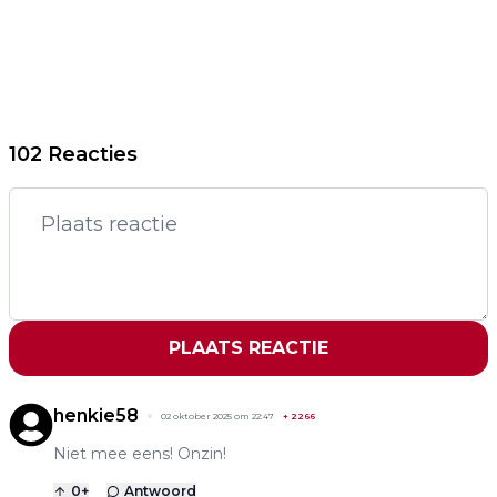
102 Reacties
PLAATS REACTIE
henkie58
02 oktober 2025 om 22:47
+
2266
Niet mee eens! Onzin!
0
+
Antwoord