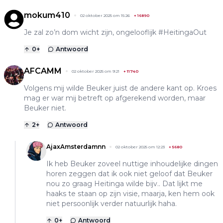
mokum410
02 oktober 2025 om 15:26
+
16890
Je zal zo’n dom wicht zijn, ongelooflijk #HeitingaOut
0
+
Antwoord
AFCAMM
02 oktober 2025 om 9:21
+
11740
Volgens mij wilde Beuker juist de andere kant op. Kroes
mag er war mij betreft op afgerekend worden, maar
Beuker niet.
2
+
Antwoord
AjaxAmsterdamnn
02 oktober 2025 om 12:23
+
5680
Ik heb Beuker zoveel nuttige inhoudelijke dingen
horen zeggen dat ik ook niet geloof dat Beuker
nou zo graag Heitinga wilde bijv.. Dat lijkt me
haaks te staan op zijn visie, maarja, ken hem ook
niet persoonlijk verder natuurlijk haha.
0
+
Antwoord