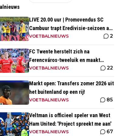
alnieuws
LIVE 20.00 uur | Promovendus SC
Cambuur trapt Eredivisie-seizoen af
2
tegen Excelsior
VOETBALNIEUWS
FC Twente herstelt zich na
Ferencváros-tweeluik en maakt
22
gehakt van Slowaakse opponent
VOETBALNIEUWS
Markt open: Transfers zomer 2026 uit
het buitenland op een rij!
85
VOETBALNIEUWS
Veltman is officieel speler van West
Ham United: 'Project spreekt me aan'
67
VOETBALNIEUWS