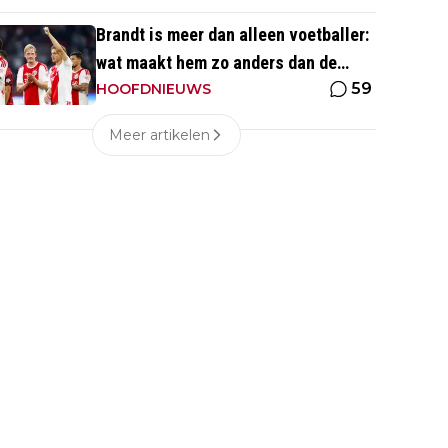
Brandt is meer dan alleen voetballer:
wat maakt hem zo anders dan de
59
'gemiddelde' voetballer?
HOOFDNIEUWS
Meer artikelen