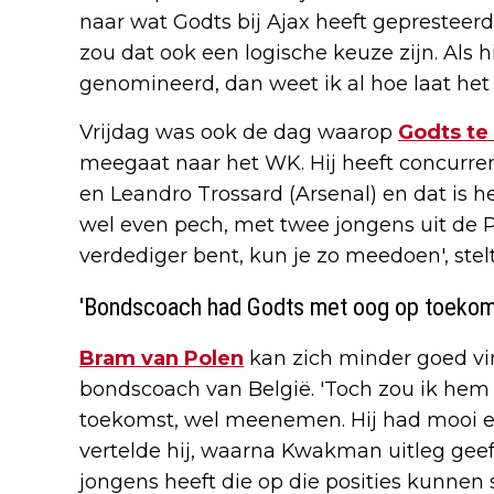
naar wat Godts bij Ajax heeft gepresteerd 
zou dat ook een logische keuze zijn. Als hi
genomineerd, dan weet ik al hoe laat het i
Vrijdag was ook de dag waarop
Godts te
meegaat naar het WK. Hij heeft concurre
en Leandro Trossard (Arsenal) en dat is 
wel even pech, met twee jongens uit de P
verdediger bent, kun je zo meedoen', ste
'Bondscoach had Godts met oog op toeko
Bram van Polen
kan zich minder goed vi
bondscoach van België. 'Toch zou ik hem
toekomst, wel meenemen. Hij had mooi ee
vertelde hij, waarna Kwakman uitleg geeft
jongens heeft die op die posities kunnen 