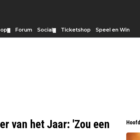
hop
Forum
Social
Ticketshop
Speel en Win
▼
▼
er van het Jaar: 'Zou een
Hoofd