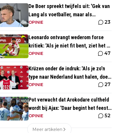
De Boer spreekt twijfels uit: 'Gek van
Lang als voetballer, maar als
23
persoonlijkheid niet'
OPINIE
Leonardo ontvangt wederom forse
kritiek: 'Als je niet fit bent, ziet het er
47
best wel slecht uit'
OPINIE
Krüzen onder de indruk: 'Als je zo'n
type naar Nederland kunt halen, doe
27
je iets goed'
OPINIE
Pot verwacht dat Arokodare cultheld
wordt bij Ajax: 'Daar begint het feest
52
eigenlijk al'
OPINIE
Meer artikelen