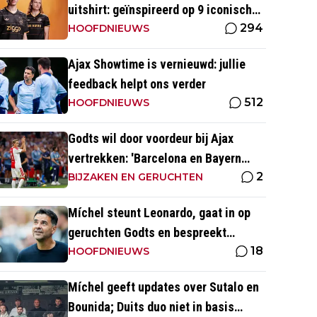
uitshirt: geïnspireerd op 9 iconische
294
momenten uit clubhistorie
HOOFDNIEUWS
Ajax Showtime is vernieuwd: jullie
feedback helpt ons verder
512
HOOFDNIEUWS
Godts wil door voordeur bij Ajax
vertrekken: 'Barcelona en Bayern
2
waren ook heel serieus'
BIJZAKEN EN GERUCHTEN
Míchel steunt Leonardo, gaat in op
geruchten Godts en bespreekt
18
toekomst Baas bij Ajax
HOOFDNIEUWS
Míchel geeft updates over Sutalo en
Bounida; Duits duo niet in basis