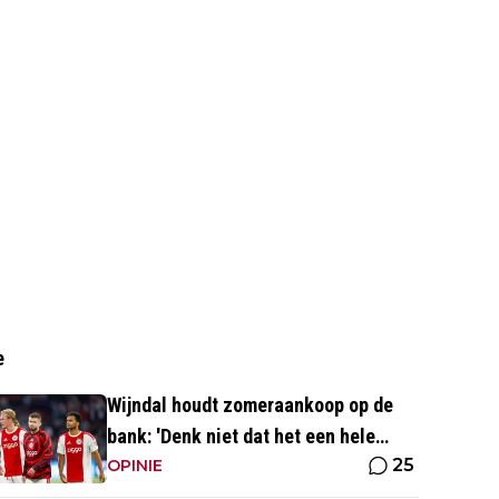
e
Wijndal houdt zomeraankoop op de
bank: 'Denk niet dat het een hele
25
goede verdediger is'
OPINIE