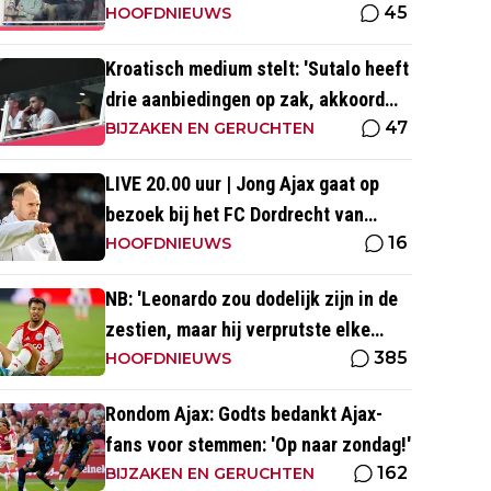
45
tegen PEC Zwolle
HOOFDNIEUWS
Kroatisch medium stelt: 'Sutalo heeft
drie aanbiedingen op zak, akkoord
47
blijft nog uit'
BIJZAKEN EN GERUCHTEN
LIVE 20.00 uur | Jong Ajax gaat op
bezoek bij het FC Dordrecht van
16
Nuijten
HOOFDNIEUWS
NB: 'Leonardo zou dodelijk zijn in de
zestien, maar hij verprutste elke
385
kans'
HOOFDNIEUWS
Rondom Ajax: Godts bedankt Ajax-
fans voor stemmen: 'Op naar zondag!'
162
BIJZAKEN EN GERUCHTEN