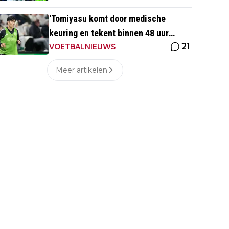
'Tomiyasu komt door medische
keuring en tekent binnen 48 uur
21
contract bij nieuwe club'
VOETBALNIEUWS
Meer artikelen