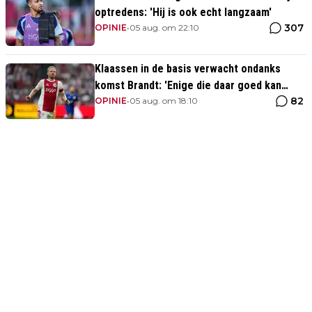
optredens: 'Hij is ook echt langzaam'
307
OPINIE
•
05 aug. om 22:10
Klaassen in de basis verwacht ondanks
komst Brandt: 'Enige die daar goed kan
82
spelen'
OPINIE
•
05 aug. om 18:10