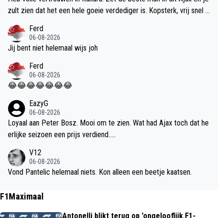
zult zien dat het een hele goeie verdediger is. Kopsterk, vrij snel n
og met zn lange benen, goed positiekiezend en voetballend erg ru
Ferd
stig.
06-08-2026
Jij bent niet helemaal wijs joh
Ferd
06-08-2026
😂😂😂😂😂😂😂
EazyG
06-08-2026
Loyaal aan Peter Bosz. Mooi om te zien. Wat had Ajax toch dat he
erlijke seizoen een prijs verdiend.....
V12
06-08-2026
Vond Pantelic helemaal niets. Kon alleen een beetje kaatsen.
F1Maximaal
Antonelli blikt terug op 'ongelooflijk F1-