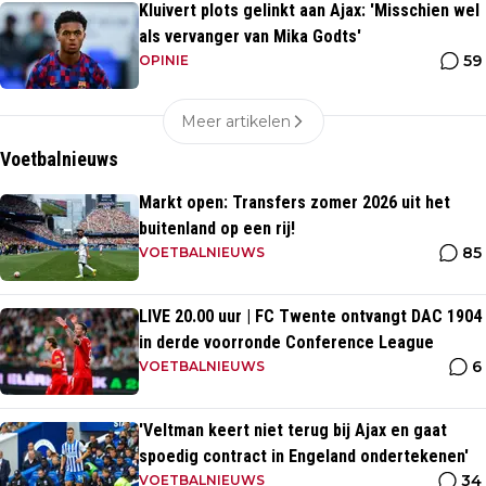
Kluivert plots gelinkt aan Ajax: 'Misschien wel
als vervanger van Mika Godts'
59
OPINIE
Meer artikelen
Voetbalnieuws
Markt open: Transfers zomer 2026 uit het
buitenland op een rij!
85
VOETBALNIEUWS
LIVE 20.00 uur | FC Twente ontvangt DAC 1904
in derde voorronde Conference League
6
VOETBALNIEUWS
'Veltman keert niet terug bij Ajax en gaat
spoedig contract in Engeland ondertekenen'
34
VOETBALNIEUWS