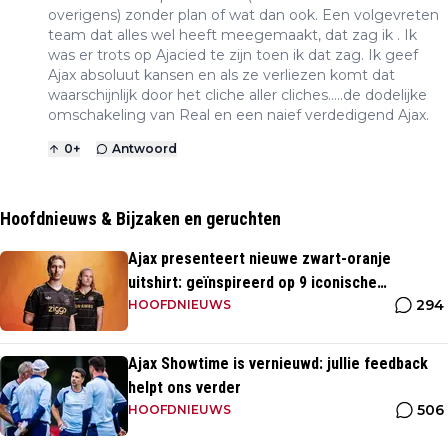
overigens) zonder plan of wat dan ook. Een volgevreten
team dat alles wel heeft meegemaakt, dat zag ik . Ik
was er trots op Ajacied te zijn toen ik dat zag. Ik geef
Ajax absoluut kansen en als ze verliezen komt dat
waarschijnlijk door het cliche aller cliches.....de dodelijke
omschakeling van Real en een naief verdedigend Ajax.
0
+
Antwoord
Hoofdnieuws & Bijzaken en geruchten
Ajax presenteert nieuwe zwart-oranje
uitshirt: geïnspireerd op 9 iconische
294
momenten uit clubhistorie
HOOFDNIEUWS
Ajax Showtime is vernieuwd: jullie feedback
helpt ons verder
506
HOOFDNIEUWS