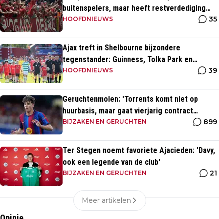
buitenspelers, maar heeft restverdediging
35
totaal niet op orde
HOOFDNIEUWS
Ajax treft in Shelbourne bijzondere
tegenstander: Guinness, Tolka Park en
39
bijzonder lage marktwaarde
HOOFDNIEUWS
Geruchtenmolen: 'Torrents komt niet op
huurbasis, maar gaat vierjarig contract
899
tekenen bij Ajax'
BIJZAKEN EN GERUCHTEN
Ter Stegen noemt favoriete Ajacieden: 'Davy,
ook een legende van de club'
21
BIJZAKEN EN GERUCHTEN
Meer artikelen
Opinie