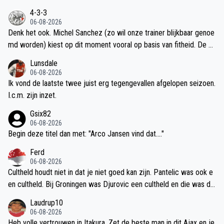
4-3-3
06-08-2026
Denk het ook. Michel Sanchez (zo wil onze trainer blijkbaar genoe
md worden) kiest op dit moment vooral op basis van fitheid. De m
eeste nieuwelingen zijn nog niet fit genoeg om te starten, dus we
Lunsdale
zullen nog even geduld moeten hebben.
06-08-2026
Ik vond de laatste twee juist erg tegengevallen afgelopen seizoen.
I.c.m. zijn inzet.
Gsix82
06-08-2026
Begin deze titel dan met: "Arco Jansen vind dat...."
Ferd
06-08-2026
Cultheld houdt niet in dat je niet goed kan zijn. Pantelic was ook e
en cultheld. Bij Groningen was Djurovic een cultheld en die was da
ar ook de beste voetballer in hun selectie toen.
Laudrup10
06-08-2026
Heb volle vertrouwen in Itakura. Zet de beste man in dit Ajax en je