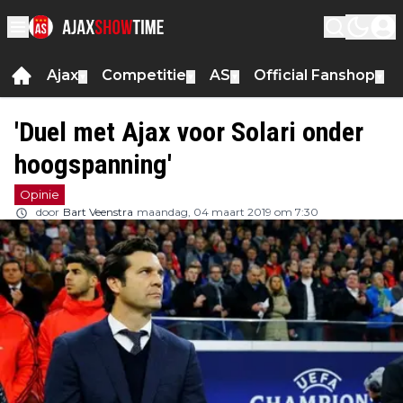
Ajax
Competitie
AS
Official Fanshop
▼
▼
▼
▼
'Duel met Ajax voor Solari onder
hoogspanning'
Opinie
door
Bart Veenstra
maandag, 04 maart 2019 om 7:30