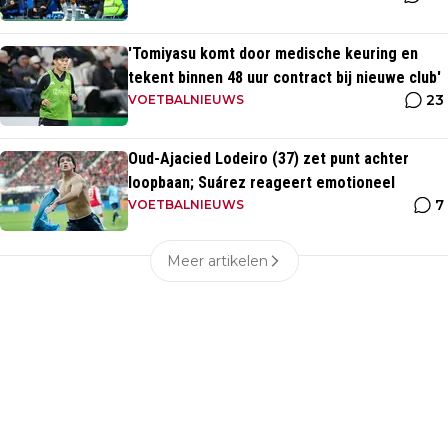
'Tomiyasu komt door medische keuring en
tekent binnen 48 uur contract bij nieuwe club'
23
VOETBALNIEUWS
Oud-Ajacied Lodeiro (37) zet punt achter
loopbaan; Suárez reageert emotioneel
7
VOETBALNIEUWS
Meer artikelen