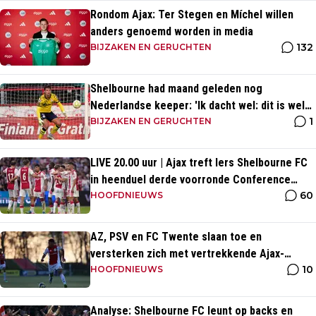
Rondom Ajax: Ter Stegen en Míchel willen
anders genoemd worden in media
132
BIJZAKEN EN GERUCHTEN
Shelbourne had maand geleden nog
Nederlandse keeper: 'Ik dacht wel: dit is wel
1
héél Iers'
BIJZAKEN EN GERUCHTEN
LIVE 20.00 uur | Ajax treft Iers Shelbourne FC
in heenduel derde voorronde Conference
60
League
HOOFDNIEUWS
AZ, PSV en FC Twente slaan toe en
versterken zich met vertrekkende Ajax-
10
talenten
HOOFDNIEUWS
Analyse: Shelbourne FC leunt op backs en