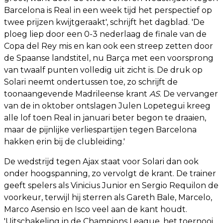
Barcelona is Real in een week tijd het perspectief op
twee prijzen kwijtgeraakt', schrijft het dagblad. 'De
ploeg liep door een 0-3 nederlaag de finale van de
Copa del Rey mis en kan ook een streep zetten door
de Spaanse landstitel, nu Barça met een voorsprong
van twaalf punten volledig uit zicht is. De druk op
Solari neemt ondertussen toe, zo schrijft de
toonaangevende Madrileense krant
AS
. De vervanger
van de in oktober ontslagen Julen Lopetegui kreeg
alle lof toen Real in januari beter begon te draaien,
maar de pijnlijke verliespartijen tegen Barcelona
hakken erin bij de clubleiding.'
De wedstrijd tegen Ajax staat voor Solari dan ook
onder hoogspanning, zo vervolgt de krant. De trainer
geeft spelers als Vinicius Junior en Sergio Requilon de
voorkeur, terwijl hij sterren als Gareth Bale, Marcelo,
Marco Asensio en Isco veel aan de kant houdt.
'Uitschakeling in de Champions League, het toernooi