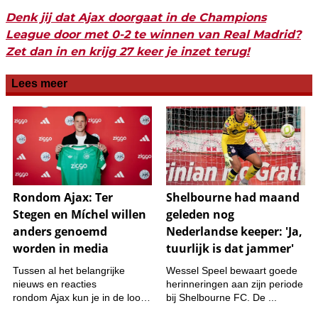
Denk jij dat Ajax doorgaat in de Champions
League door met 0-2 te winnen van Real Madrid?
Zet dan in en krijg 27 keer je inzet terug!