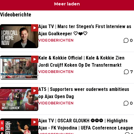
Meer laden
Videoberichte
Ajax TV | Marc ter Stegen's First Interview as
Ajax Goalkeeper 🤍❤️🤍
0
VIDEOBERICHTEN
Kale & Kokkie Official | Kale & Kokkie Zien
Jordi Cruijff Koken Op De Transfermarkt
7
VIDEOBERICHTEN
AT5 | Supporters weer ouderwets ambitieus
op Ajax Open Dag
0
VIDEOBERICHTEN
Ajax TV | OSCAR GLOUKH ⚽️⚽️⚽️ | Highlights
Ajax - FK Vojvodina | UEFA Conference League