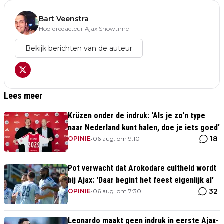
Bart Veenstra
Hoofdredacteur Ajax Showtime
Bekijk berichten van de auteur
Lees meer
Krüzen onder de indruk: 'Als je zo'n type
naar Nederland kunt halen, doe je iets goed'
18
OPINIE
•
06 aug. om 9:10
Pot verwacht dat Arokodare cultheld wordt
bij Ajax: 'Daar begint het feest eigenlijk al'
32
OPINIE
•
06 aug. om 7:30
Leonardo maakt geen indruk in eerste Ajax-