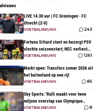
alnieuws
LIVE 14.30 uur | FC Groningen - FC
Utrecht (2-0)
243
VOETBALNIEUWS
Fortuna Sittard stunt en bezorgt PSV
slechte seizoenstart; NEC verliest
1261
ondanks assist Tadic
VOETBALNIEUWS
Markt open: Transfers zomer 2026 uit
het buitenland op een rij!
85
VOETBALNIEUWS
Sky Sports: 'Rulli maakt voor twee
miljoen overstap van Olympique
8
Marseille naar Manchester City'
VOETBALNIEUWS