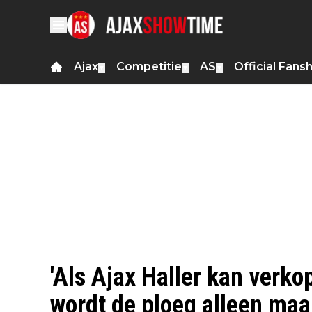
Ajax
Competitie
AS
Official Fans
▼
▼
▼
'Als Ajax Haller kan verk
wordt de ploeg alleen maar