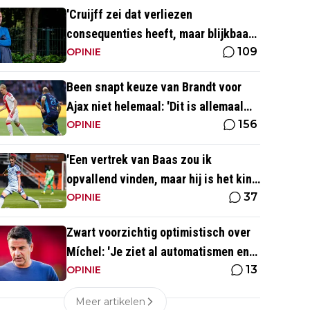
'Cruijff zei dat verliezen
consequenties heeft, maar blijkbaar
109
niet voor de trainer van Ajax 1'
OPINIE
Been snapt keuze van Brandt voor
Ajax niet helemaal: 'Dit is allemaal
156
wat makkelijker'
OPINIE
'Een vertrek van Baas zou ik
opvallend vinden, maar hij is het kind
37
van de rekening van de komst van
OPINIE
Blind'
Zwart voorzichtig optimistisch over
Míchel: 'Je ziet al automatismen en
13
patronen terug, maar...'
OPINIE
Meer artikelen