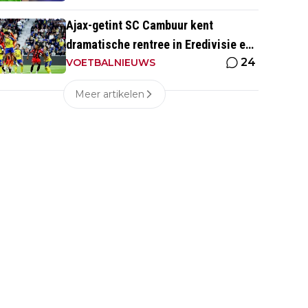
Ajax-getint SC Cambuur kent
dramatische rentree in Eredivisie en
24
krijgt pak slaag in eigen huis
VOETBALNIEUWS
Meer artikelen