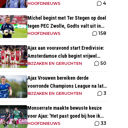
4
mutaties Ajax
HOOFDNIEUWS
Míchel begint met Ter Stegen op doel
tegen PEC Zwolle, Godts valt uit in
158
warming-up
HOOFDNIEUWS
Ajax aan vooravond start Eredivisie:
Amsterdamse club begint vrijwel
50
altijd met zege
BIJZAKEN EN GERUCHTEN
Ajax Vrouwen bereiken derde
voorronde Champions League na late
3
zege op Rangers FC
BIJZAKEN EN GERUCHTEN
Monserrate maakte bewuste keuze
voor Ajax: 'Het past goed bij hoe ik
33
naar voetbal kijk’
HOOFDNIEUWS