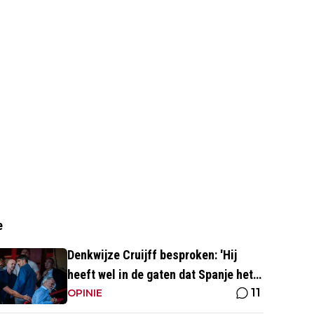
e
Denkwijze Cruijff besproken: 'Hij
heeft wel in de gaten dat Spanje het
11
hoogste is in het voetbal'
OPINIE