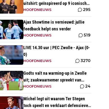
uitshirt: geïnspireerd op 9 iconische
295
momenten uit clubhistorie
HOOFDNIEUWS
Ajax Showtime is vernieuwd: jullie
feedback helpt ons verder
519
HOOFDNIEUWS
LIVE 14.30 uur | PEC Zwolle - Ajax (0-
0)
3270
HOOFDNIEUWS
Godts valt na warming-up in Zwolle
uit; zaakwaarnemer spreekt van
24
'overbelasting'
HOOFDNIEUWS
Míchel legt uit waarom Ter Stegen
toch speelt en verklaart defensieve