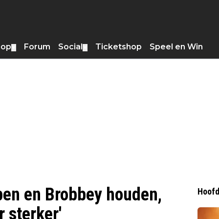
hop
Forum
Social
Ticketshop
Speel en Win
▼
▼
open en Brobbey houden,
Hoofd
 sterker'