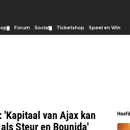
hop
Forum
Social
Ticketshop
Speel en Win
▼
▼
 'Kapitaal van Ajax kan
Hoofd
 als Steur en Bounida'