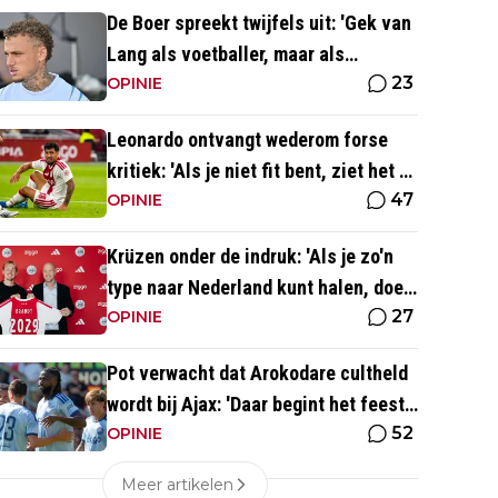
De Boer spreekt twijfels uit: 'Gek van
Lang als voetballer, maar als
23
persoonlijkheid niet'
OPINIE
Leonardo ontvangt wederom forse
kritiek: 'Als je niet fit bent, ziet het er
47
best wel slecht uit'
OPINIE
Krüzen onder de indruk: 'Als je zo'n
type naar Nederland kunt halen, doe
27
je iets goed'
OPINIE
Pot verwacht dat Arokodare cultheld
wordt bij Ajax: 'Daar begint het feest
52
eigenlijk al'
OPINIE
Meer artikelen