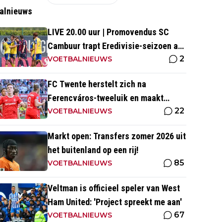
alnieuws
LIVE 20.00 uur | Promovendus SC
Cambuur trapt Eredivisie-seizoen af
2
tegen Excelsior
VOETBALNIEUWS
FC Twente herstelt zich na
Ferencváros-tweeluik en maakt
22
gehakt van Slowaakse opponent
VOETBALNIEUWS
Markt open: Transfers zomer 2026 uit
het buitenland op een rij!
85
VOETBALNIEUWS
Veltman is officieel speler van West
Ham United: 'Project spreekt me aan'
67
VOETBALNIEUWS