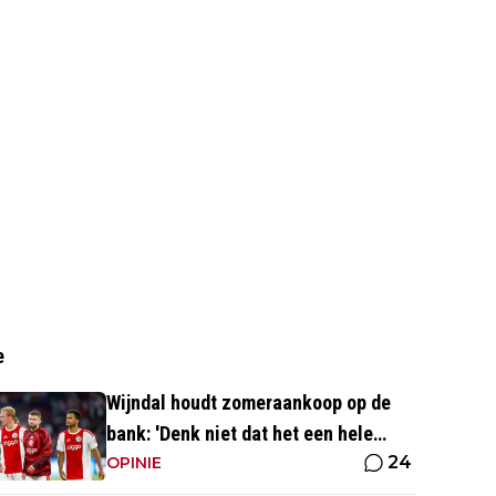
e
Wijndal houdt zomeraankoop op de
bank: 'Denk niet dat het een hele
24
goede verdediger is'
OPINIE