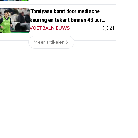
'Tomiyasu komt door medische
keuring en tekent binnen 48 uur
21
contract bij nieuwe club'
VOETBALNIEUWS
Meer artikelen