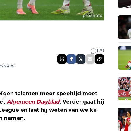
129
uws door
eigen talenten meer speeltijd moet
het
Algemeen Dagblad
. Verder gaat hij
League en laat hij weten van welke
an nemen.