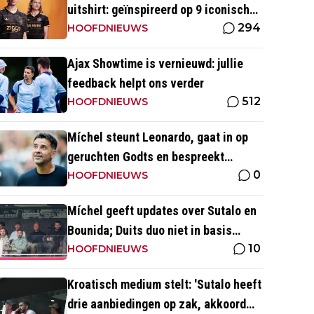
uitshirt: geïnspireerd op 9 iconische
294
momenten uit clubhistorie
HOOFDNIEUWS
Ajax Showtime is vernieuwd: jullie
feedback helpt ons verder
512
HOOFDNIEUWS
Míchel steunt Leonardo, gaat in op
geruchten Godts en bespreekt
0
toekomst Baas bij Ajax
HOOFDNIEUWS
Míchel geeft updates over Sutalo en
Bounida; Duits duo niet in basis
10
tegen PEC Zwolle
HOOFDNIEUWS
Kroatisch medium stelt: 'Sutalo heeft
drie aanbiedingen op zak, akkoord