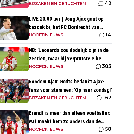
42
blijft nog uit'
BIJZAKEN EN GERUCHTEN
LIVE 20.00 uur | Jong Ajax gaat op
bezoek bij het FC Dordrecht van
14
Nuijten
HOOFDNIEUWS
NB: 'Leonardo zou dodelijk zijn in de
zestien, maar hij verprutste elke
383
kans'
HOOFDNIEUWS
Rondom Ajax: Godts bedankt Ajax-
fans voor stemmen: 'Op naar zondag!'
162
BIJZAKEN EN GERUCHTEN
Brandt is meer dan alleen voetballer:
wat maakt hem zo anders dan de
58
'gemiddelde' voetballer?
HOOFDNIEUWS