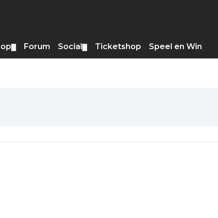
hop
Forum
Social
Ticketshop
Speel en Win
▼
▼