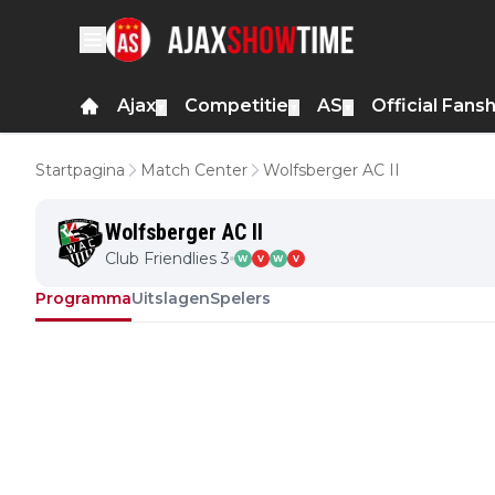
Ajax
Competitie
AS
Official Fans
▼
▼
▼
Startpagina
Match Center
Wolfsberger AC II
Wolfsberger AC II
Club Friendlies 3
W
V
W
V
Programma
Uitslagen
Spelers