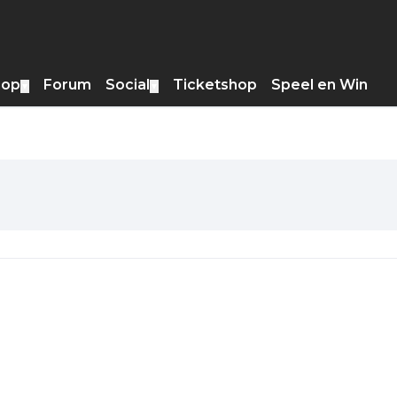
hop
Forum
Social
Ticketshop
Speel en Win
▼
▼