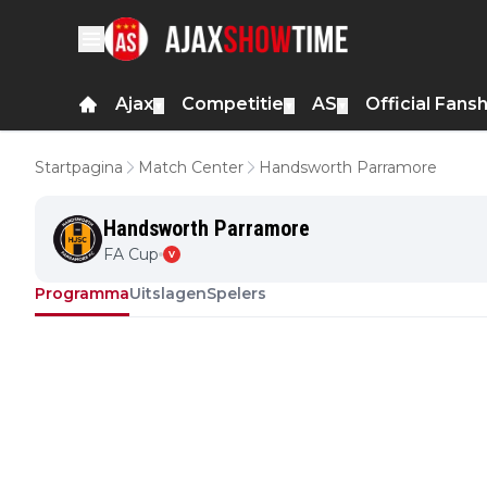
Ajax
Competitie
AS
Official Fans
▼
▼
▼
Startpagina
Match Center
Handsworth Parramore
Handsworth Parramore
FA Cup
V
Programma
Uitslagen
Spelers