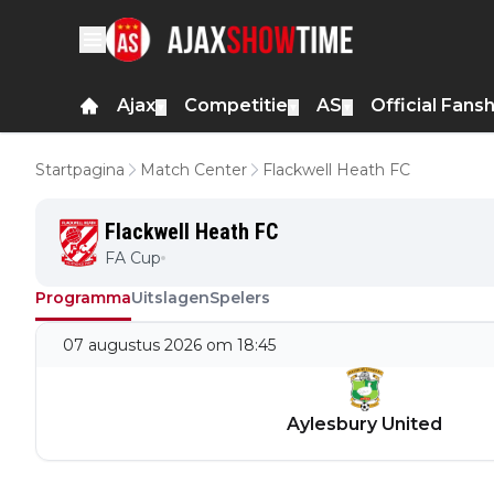
Ajax
Competitie
AS
Official Fans
▼
▼
▼
Startpagina
Match Center
Flackwell Heath FC
Flackwell Heath FC
FA Cup
Programma
Uitslagen
Spelers
07 augustus 2026 om 18:45
Aylesbury United