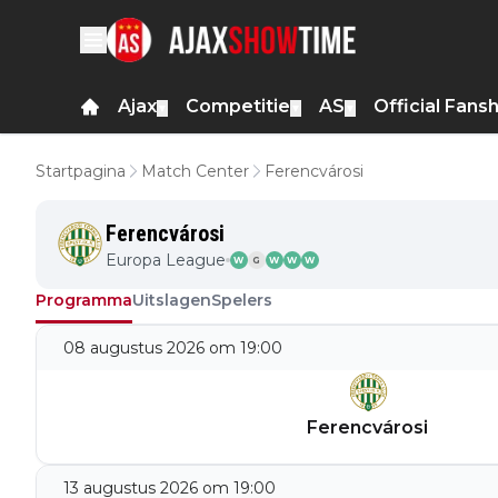
Ajax
Competitie
AS
Official Fans
▼
▼
▼
Startpagina
Match Center
Ferencvárosi
Ferencvárosi
Europa League
W
G
W
W
W
Programma
Uitslagen
Spelers
08 augustus 2026 om 19:00
Ferencvárosi
13 augustus 2026 om 19:00