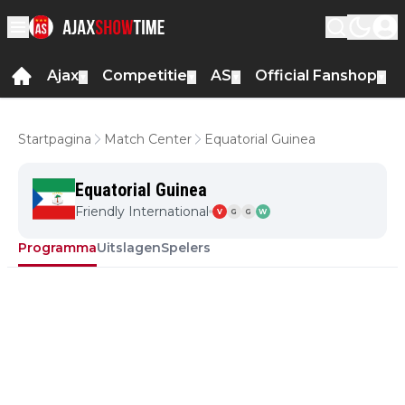
Ajax
Competitie
AS
Official Fanshop
▼
▼
▼
▼
Startpagina
Match Center
Equatorial Guinea
Equatorial Guinea
Friendly International
V
G
G
W
Programma
Uitslagen
Spelers