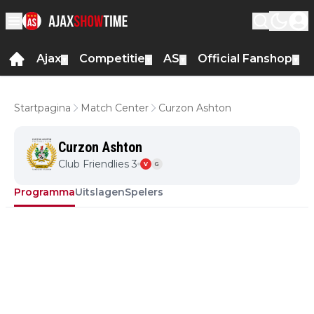
Ajax
Competitie
AS
Official Fanshop
▼
▼
▼
▼
Startpagina
Match Center
Curzon Ashton
Curzon Ashton
Club Friendlies 3
V
G
Programma
Uitslagen
Spelers