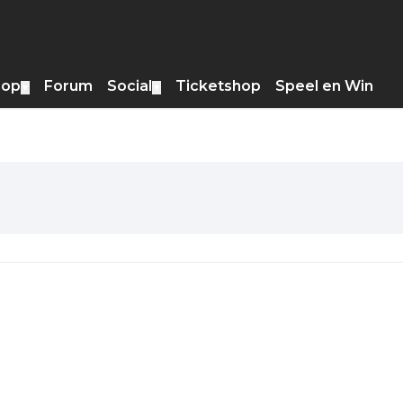
hop
Forum
Social
Ticketshop
Speel en Win
▼
▼