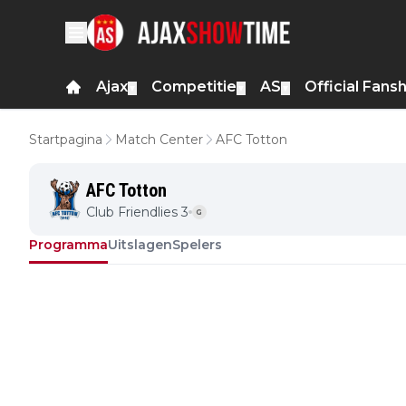
Ajax
Competitie
AS
Official Fans
▼
▼
▼
Startpagina
Match Center
AFC Totton
AFC Totton
Club Friendlies 3
G
Programma
Uitslagen
Spelers