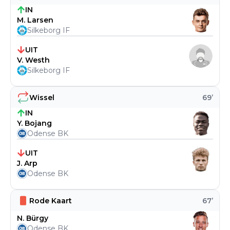
IN
M. Larsen
Silkeborg IF
UIT
V. Westh
Silkeborg IF
Wissel
69
’
IN
Y. Bojang
Odense BK
UIT
J. Arp
Odense BK
Rode Kaart
67
’
N. Bürgy
Odense BK