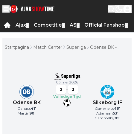
Ajax
Competitie
AS
Official Fanshop
▼
▼
▼
▼
Startpagina
Match Center
Superliga
Odense BK -
Silkeborg IF
Superliga
03 mei 2026
2
3
Volledige Tijd
Odense BK
Silkeborg IF
Ganaus
41
'
Gammelby
18
'
Martin
90
'
Adamsen
53
'
Gammelby
85
'