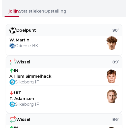
Tijdlijn
Statistieken
Opstelling
Doelpunt
90
’
W. Martin
Odense BK
Wissel
89
’
IN
A. Illum Simmelhack
Silkeborg IF
UIT
T. Adamsen
Silkeborg IF
Wissel
86
’