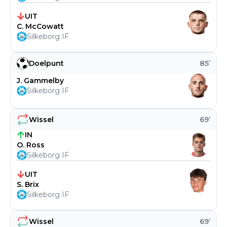
UIT
C. McCowatt
Silkeborg IF
Doelpunt
85
’
J. Gammelby
Silkeborg IF
Wissel
69
’
IN
O. Ross
Silkeborg IF
UIT
S. Brix
Silkeborg IF
Wissel
69
’