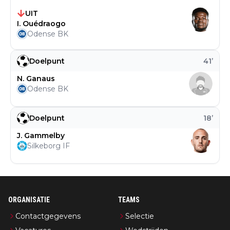
UIT
I. Ouédraogo
Odense BK
Doelpunt
41
’
N. Ganaus
Odense BK
Doelpunt
18
’
J. Gammelby
Silkeborg IF
ORGANISATIE
TEAMS
Contactgegevens
Selectie