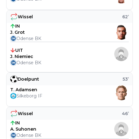
Wissel
62
’
IN
J. Grot
Odense BK
UIT
J. Niemiec
Odense BK
Doelpunt
53
’
T. Adamsen
Silkeborg IF
Wissel
46
’
IN
A. Suhonen
Odense BK