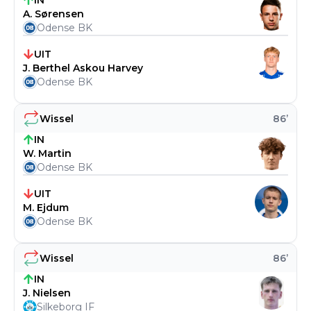
IN
A. Sørensen
Odense BK
UIT
J. Berthel Askou Harvey
Odense BK
Wissel
86
’
IN
W. Martin
Odense BK
UIT
M. Ejdum
Odense BK
Wissel
86
’
IN
J. Nielsen
Silkeborg IF