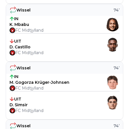
Wissel
74
’
IN
K. Mbabu
FC Midtjylland
UIT
D. Castillo
FC Midtjylland
Wissel
74
’
IN
M. Gogorza Krüger-Johnsen
FC Midtjylland
UIT
D. Simsir
FC Midtjylland
Wissel
74
’