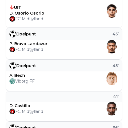
UIT
D. Osorio Osorio
FC Midtjylland
Doelpunt
45
’
P. Bravo Landazuri
FC Midtjylland
Doelpunt
45
’
A. Bech
Viborg FF
41
’
D. Castillo
FC Midtjylland
Doelpunt
36
’