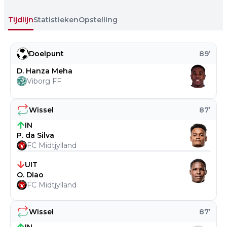
Tijdlijn
Statistieken
Opstelling
Doelpunt
89
’
D. Hanza Meha
Viborg FF
Wissel
87
’
IN
P. da Silva
FC Midtjylland
UIT
O. Diao
FC Midtjylland
Wissel
87
’