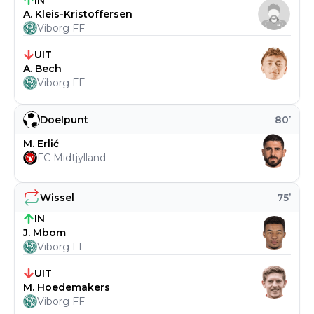
IN
A. Kleis-Kristoffersen
Viborg FF
UIT
A. Bech
Viborg FF
Doelpunt
80
’
M. Erlić
FC Midtjylland
Wissel
75
’
IN
J. Mbom
Viborg FF
UIT
M. Hoedemakers
Viborg FF