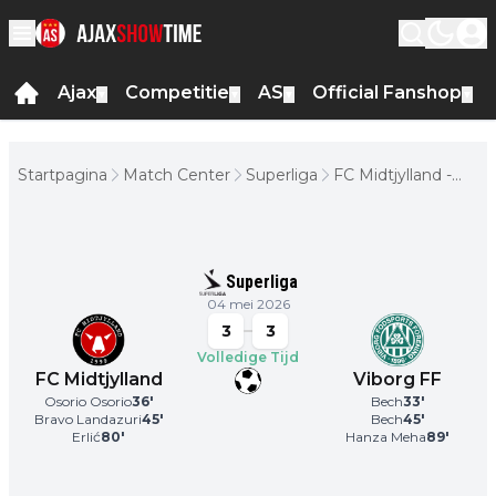
Ajax
Competitie
AS
Official Fanshop
▼
▼
▼
▼
Startpagina
Match Center
Superliga
FC Midtjylland -
Viborg FF
Superliga
04 mei 2026
3
3
Volledige Tijd
FC Midtjylland
Viborg FF
Osorio Osorio
36
'
Bech
33
'
Bravo Landazuri
45
'
Bech
45
'
Erlić
80
'
Hanza Meha
89
'