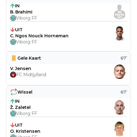
IN
B. Brahimi
Viborg FF
UIT
C. Ngos Nouck Horneman
Viborg FF
Gele Kaart
67
’
V. Jensen
FC Midtjylland
Wissel
67
’
IN
Ž. Zaletel
Viborg FF
UIT
O. Kristensen