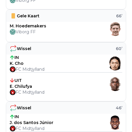
Viborg FF
Gele Kaart
66
’
M. Hoedemakers
Viborg FF
Wissel
60
’
IN
K. Cho
FC Midtjylland
UIT
E. Chilufya
FC Midtjylland
Wissel
46
’
IN
J. dos Santos Júnior
FC Midtjylland