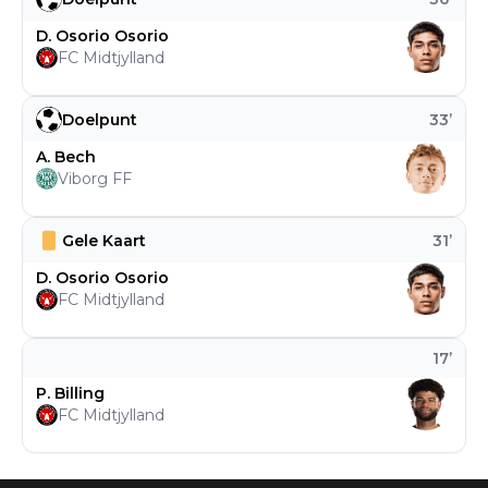
D. Osorio Osorio
FC Midtjylland
Doelpunt
33
’
A. Bech
Viborg FF
Gele Kaart
31
’
D. Osorio Osorio
FC Midtjylland
17
’
P. Billing
FC Midtjylland