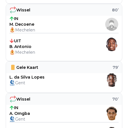
Wissel
80
’
IN
M. Decoene
Mechelen
UIT
B. Antonio
Mechelen
Gele Kaart
79
’
L. da Silva Lopes
Gent
Wissel
70
’
IN
A. Omgba
Gent