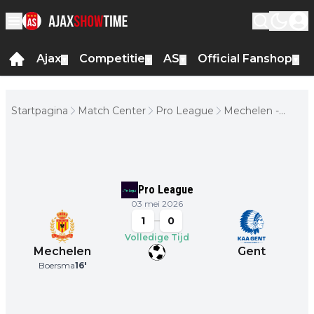
Ajax
Competitie
AS
Official Fanshop
▼
▼
▼
▼
Startpagina
Match Center
Pro League
Mechelen -
Gent
Pro League
03 mei 2026
1
0
Volledige Tijd
Mechelen
Gent
Boersma
16
'