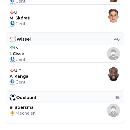
Gent
UIT
M. Skóraś
Gent
Wissel
46
’
IN
I. Cissé
Gent
UIT
A. Kanga
Gent
Doelpunt
16
’
B. Boersma
Mechelen