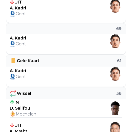
UIT
A. Kadri
Gent
69
’
A. Kadri
Gent
Gele Kaart
61
’
A. Kadri
Gent
Wissel
56
’
IN
D. Salifou
Mechelen
UIT
K. Mrabti