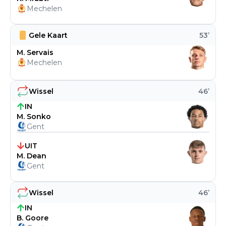
Mechelen
Gele Kaart
53
’
M. Servais
Mechelen
Wissel
46
’
IN
M. Sonko
Gent
UIT
M. Dean
Gent
Wissel
46
’
IN
B. Goore