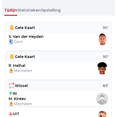
Tijdlijn
Statistieken
Opstelling
Gele Kaart
90
’
S. Van der Heyden
Gent
Gele Kaart
90
’
R. Halhal
Mechelen
Wissel
89
’
IN
M. Kireev
Mechelen
UIT