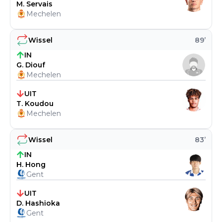
M. Servais
Mechelen
Wissel
89
’
IN
G. Diouf
Mechelen
UIT
T. Koudou
Mechelen
Wissel
83
’
IN
H. Hong
Gent
UIT
D. Hashioka
Gent