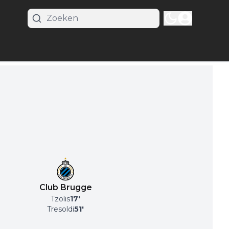
Club Brugge
Tzolis
17
'
Tresoldi
51
'