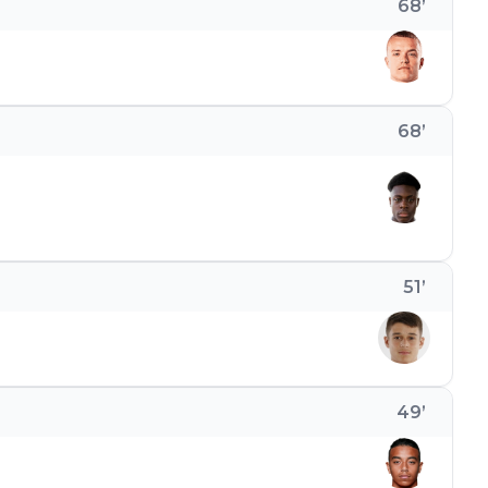
68
’
68
’
51
’
49
’