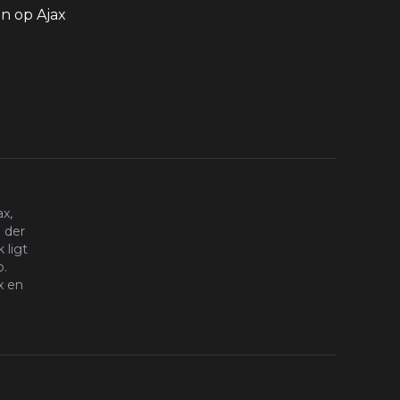
 op Ajax
x,
 der
 ligt
o.
x en