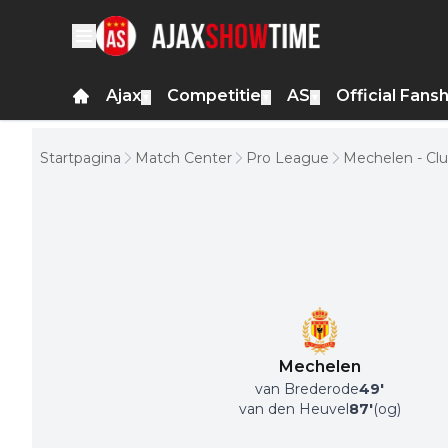
Ajax
Competitie
AS
Official Fans
▼
▼
▼
Startpagina
Match Center
Pro League
Mechelen - Cl
Mechelen
van Brederode
49
'
van den Heuvel
87
'
(og)