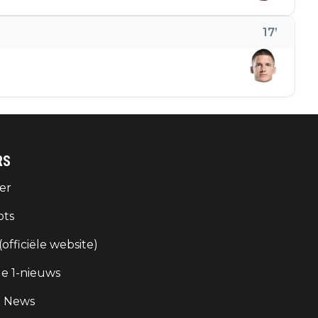
17
’
RS
er
ots
 (officiële website)
e 1-nieuws
g News