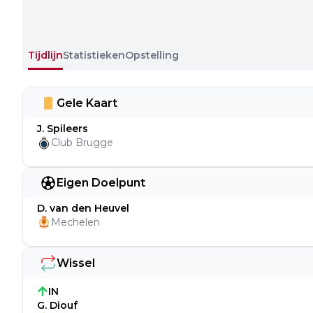
Tijdlijn
Statistieken
Opstelling
Gele Kaart
J. Spileers
Club Brugge
Eigen Doelpunt
D. van den Heuvel
Mechelen
Wissel
IN
G. Diouf