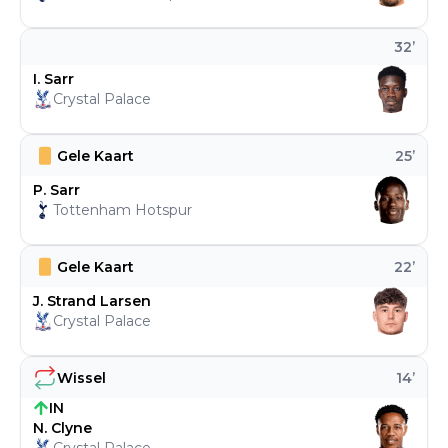
32
’
I. Sarr
Crystal Palace
Gele Kaart
25
’
P. Sarr
Tottenham Hotspur
Gele Kaart
22
’
J. Strand Larsen
Crystal Palace
Wissel
14
’
IN
N. Clyne