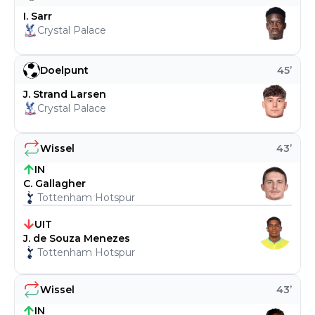
I. Sarr
Crystal Palace
Doelpunt
45
’
J. Strand Larsen
Crystal Palace
Wissel
43
’
IN
C. Gallagher
Tottenham Hotspur
UIT
J. de Souza Menezes
Tottenham Hotspur
Wissel
43
’
IN