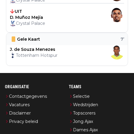
Crystal Palace
UIT
D. Muñoz Mejía
Crystal Palace
Gele Kaart
7
’
J. de Souza Menezes
Tottenham Hotspur
ORGANISATIE
TEAMS
Contactgegevens
Selectie
Vacatures
Wedstrijden
Disclaimer
Topscorers
Privacy beleid
Jong Ajax
Dames Ajax