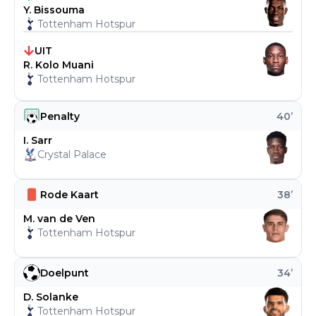
Y. Bissouma
Tottenham Hotspur
UIT
R. Kolo Muani
Tottenham Hotspur
Penalty
40
’
I. Sarr
Crystal Palace
Rode Kaart
38
’
M. van de Ven
Tottenham Hotspur
Doelpunt
34
’
D. Solanke
Tottenham Hotspur