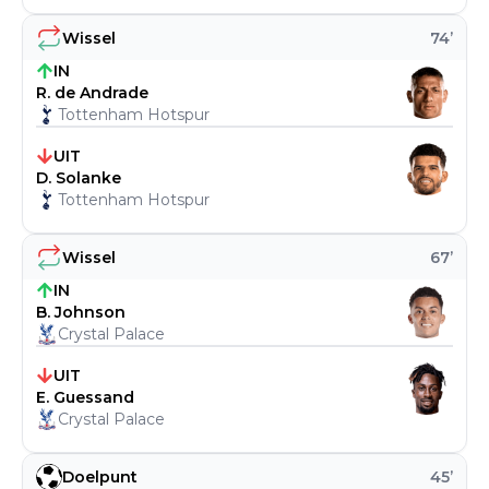
Wissel
74
’
IN
R. de Andrade
Tottenham Hotspur
UIT
D. Solanke
Tottenham Hotspur
Wissel
67
’
IN
B. Johnson
Crystal Palace
UIT
E. Guessand
Crystal Palace
Doelpunt
45
’