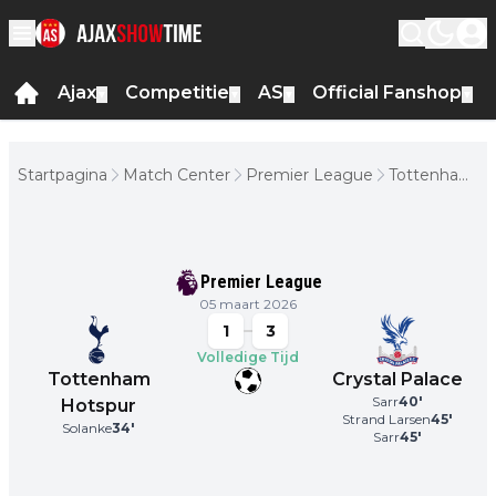
Ajax
Competitie
AS
Official Fanshop
▼
▼
▼
▼
Startpagina
Match Center
Premier League
Tottenham
Hotspur -
Crystal
Palace
Premier League
05 maart 2026
1
3
Volledige Tijd
Tottenham
Crystal Palace
Sarr
40
'
Hotspur
Strand Larsen
45
'
Solanke
34
'
Sarr
45
'