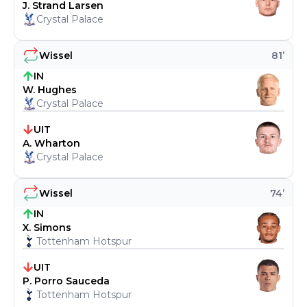
J. Strand Larsen
Crystal Palace
Wissel
81
’
IN
W. Hughes
Crystal Palace
UIT
A. Wharton
Crystal Palace
Wissel
74
’
IN
X. Simons
Tottenham Hotspur
UIT
P. Porro Sauceda
Tottenham Hotspur