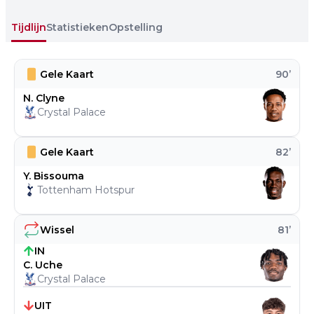
Tijdlijn
Statistieken
Opstelling
Gele Kaart
90
’
N. Clyne
Crystal Palace
Gele Kaart
82
’
Y. Bissouma
Tottenham Hotspur
Wissel
81
’
IN
C. Uche
Crystal Palace
UIT