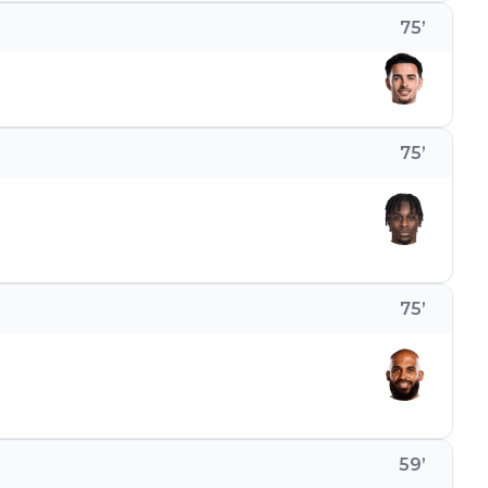
75
’
75
’
75
’
59
’