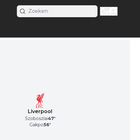
Liverpool
Szoboszlai
47
'
Gakpo
56
'