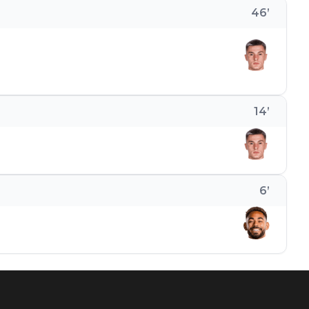
46
’
14
’
6
’