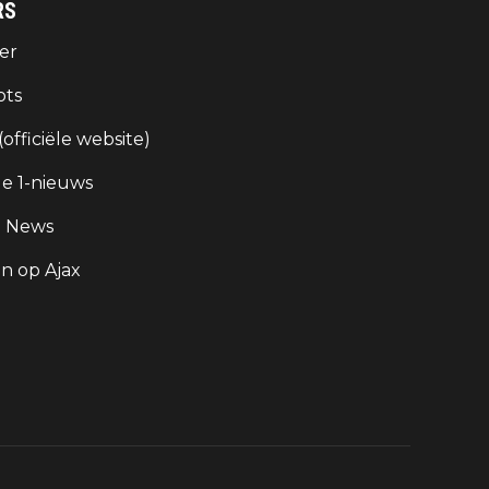
RS
er
ots
 (officiële website)
e 1-nieuws
g News
 op Ajax