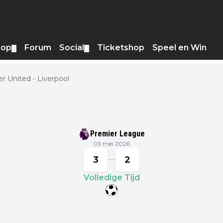
hop
Forum
Social
Ticketshop
Speel en Win
▼
▼
r United - Liverpool
Premier League
03 mei 2026
3
2
Volledige Tijd