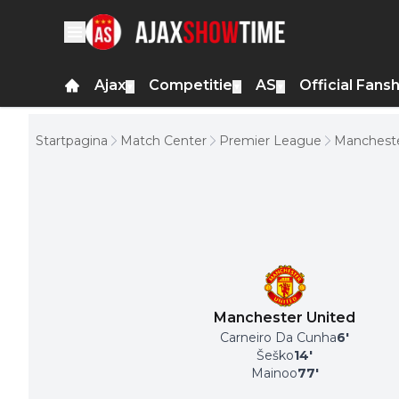
Ajax
Competitie
AS
Official Fans
▼
▼
▼
Startpagina
Match Center
Premier League
Mancheste
Manchester United
Carneiro Da Cunha
6
'
Šeško
14
'
Mainoo
77
'