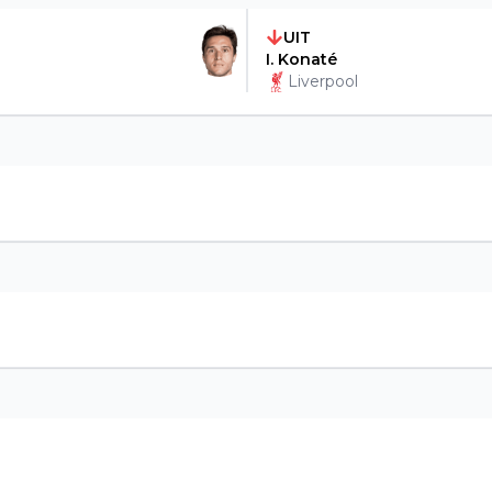
UIT
I. Konaté
Liverpool