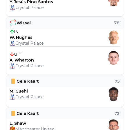
Y. Jesús Pino Santos
Crystal Palace
Wissel
78
’
IN
W. Hughes
Crystal Palace
UIT
A. Wharton
Crystal Palace
Gele Kaart
75
’
M. Guehi
Crystal Palace
Gele Kaart
72
’
L. Shaw
Manchester United