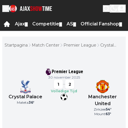
Ajax
Competitie
AS
Official Fanshop
▼
▼
▼
▼
Startpagina
Match Center
Premier League
Crystal
Palace -
Manchester
United
Premier League
30 november 2025
1
2
Volledige Tijd
Crystal Palace
Manchester
Mateta
36
'
United
Zirkzee
54
'
Mount
63
'