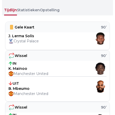
Tijdlijn
Statistieken
Opstelling
Gele Kaart
90
’
J. Lerma Solís
Crystal Palace
Wissel
90
’
IN
K. Mainoo
Manchester United
UIT
B. Mbeumo
Manchester United
Wissel
90
’