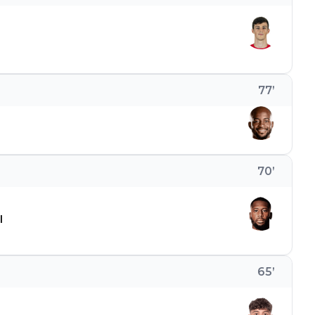
77
’
70
’
l
65
’