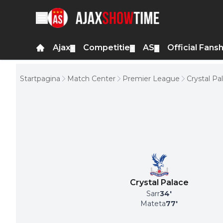
Ajax
Competitie
AS
Official Fans
▼
▼
▼
Startpagina
Match Center
Premier League
Crystal Pa
Crystal Palace
Sarr
34
'
Mateta
77
'