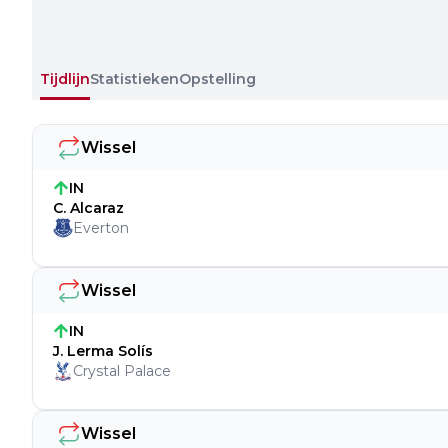
Tijdlijn
Statistieken
Opstelling
Wissel
IN
C. Alcaraz
Everton
Wissel
IN
J. Lerma Solís
Crystal Palace
Wissel