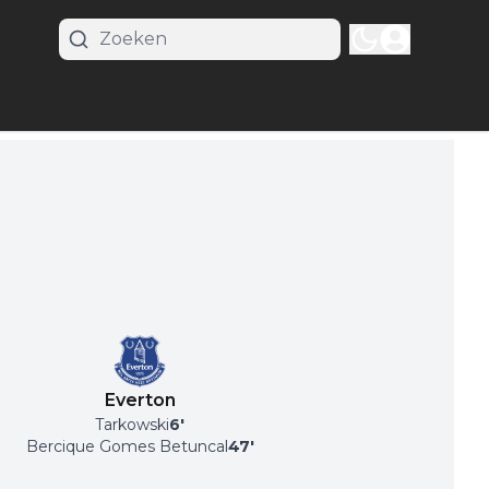
Everton
Tarkowski
6
'
Bercique Gomes Betuncal
47
'