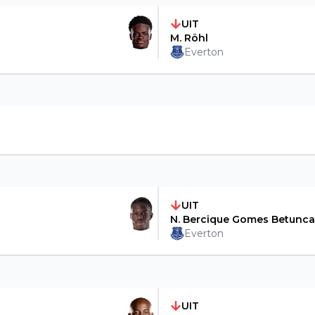
UIT
M. Röhl
Everton
UIT
N. Bercique Gomes Betunca
Everton
UIT