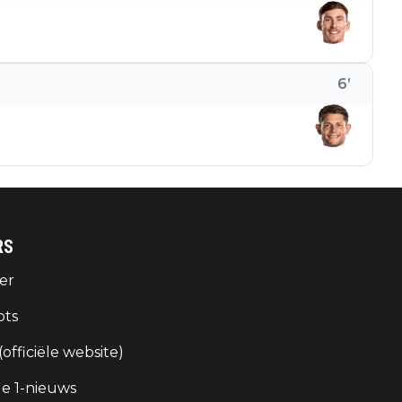
6
’
RS
er
ots
 (officiële website)
e 1-nieuws