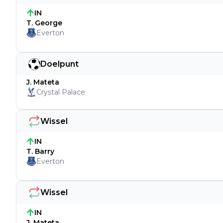
IN
T. George
Everton
Doelpunt
J. Mateta
Crystal Palace
Wissel
IN
T. Barry
Everton
Wissel
IN
J. Mateta