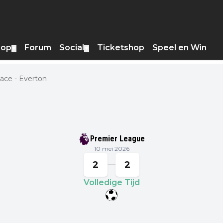
hop
Forum
Social
Ticketshop
Speel en Win
▼
▼
lace - Everton
Premier League
10 mei 2026
2
2
Volledige Tijd