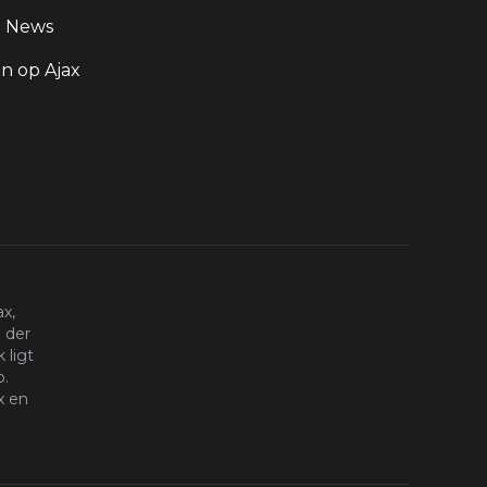
g News
 op Ajax
x,
 der
 ligt
o.
x en