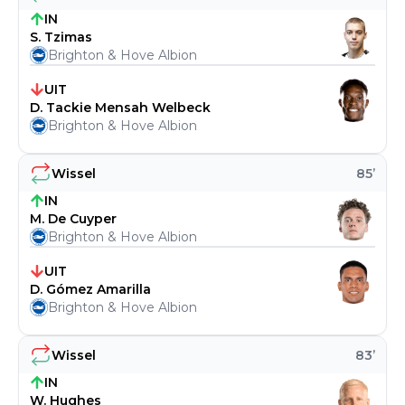
IN
S. Tzimas
Brighton & Hove Albion
UIT
D. Tackie Mensah Welbeck
Brighton & Hove Albion
Wissel
85
’
IN
M. De Cuyper
Brighton & Hove Albion
UIT
D. Gómez Amarilla
Brighton & Hove Albion
Wissel
83
’
IN
W. Hughes