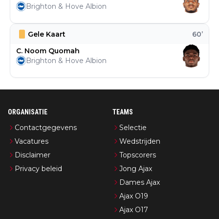
Brighton & Hove Albion
Gele Kaart
60
’
C. Noom Quomah
Brighton & Hove Albion
ORGANISATIE
TEAMS
Contactgegevens
Selectie
Vacatures
Wedstrijden
Disclaimer
Topscorers
Privacy beleid
Jong Ajax
Dames Ajax
Ajax O19
Ajax O17