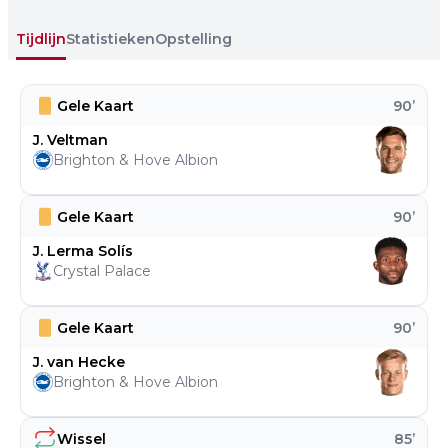
Tijdlijn
Statistieken
Opstelling
Gele Kaart
90
’
J. Veltman
Brighton & Hove Albion
Gele Kaart
90
’
J. Lerma Solís
Crystal Palace
Gele Kaart
90
’
J. van Hecke
Brighton & Hove Albion
Wissel
85
’