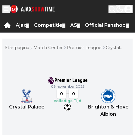
Ajax
Competitie
AS
Official Fanshop
▼
▼
▼
▼
Startpagina
Match Center
Premier League
Crystal
Palace -
Brighton &
Hove
Albion
Premier League
09 november 2025
0
0
Volledige Tijd
Crystal Palace
Brighton & Hove
Albion